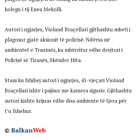
kolegu i tij Enea Mekolli.
Autori i ngjarjes, Violand Braçellari gjithashtu mbeti i
plagosur gjatë aksionit të policisë. Ndërsa në
ambientet e Traumës, ka mbërritur edhe drejtori i
Policisë së Tiranës, Skënder Hita.
Stani ku fshihej autori i ngjarjes, 43-vjeçari Violand
Braçellari ishte i pajisur me kamera sigurie. Gjithashtu
autori kishte krijuar edhe disa ambiente të tjera për
t’u fshehur.
©
Balkan
Web