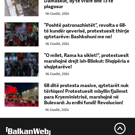
Damaskut, dy të vrarë dhe 13 të
plagosur
06 Gusht, 2026
“Poshtë patronazhistët”, revolta e 68-
të kundër qeverisë, protestuesit thirrje
qytetarëve: Bashkohuni me ne!
06 Gusht, 2026
“O milet, Rama ka siklet!”, protestuesit
marshojnë drejt ish-Bllokut: Shqipëria e
shqiptarëve!
06 Gusht, 2026
68 ditë protesta masive, qytetarët nuk
tërhiqen! Protestuesit mbyllin fjalimet
para Kryeministrisë, marshojnë në
Bulevard: Ju erdhi fundi! Revolucion!
06 Gusht, 2026