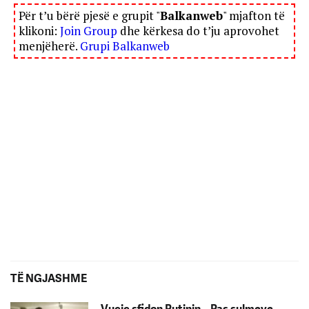
Për t’u bërë pjesë e grupit "
Balkanweb
" mjafton të
klikoni:
Join Group
dhe kërkesa do t’ju aprovohet
menjëherë.
Grupi Balkanweb
TË NGJASHME
Vuçiç sfidon Putinin – Pas sulmeve