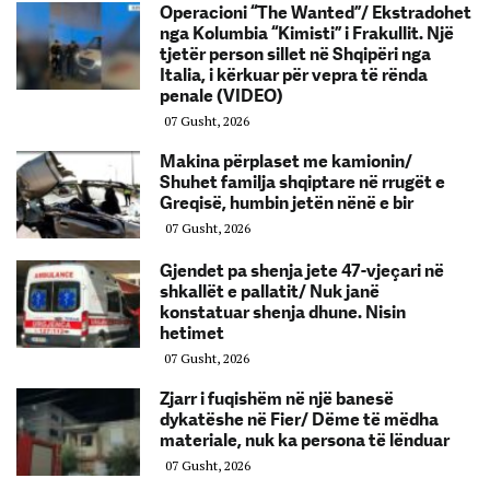
Operacioni “The Wanted”/ Ekstradohet
nga Kolumbia “Kimisti” i Frakullit. Një
tjetër person sillet në Shqipëri nga
Italia, i kërkuar për vepra të rënda
penale (VIDEO)
07 Gusht, 2026
Makina përplaset me kamionin/
Shuhet familja shqiptare në rrugët e
Greqisë, humbin jetën nënë e bir
07 Gusht, 2026
Gjendet pa shenja jete 47-vjeçari në
shkallët e pallatit/ Nuk janë
konstatuar shenja dhune. Nisin
hetimet
07 Gusht, 2026
Zjarr i fuqishëm në një banesë
dykatëshe në Fier/ Dëme të mëdha
materiale, nuk ka persona të lënduar
07 Gusht, 2026