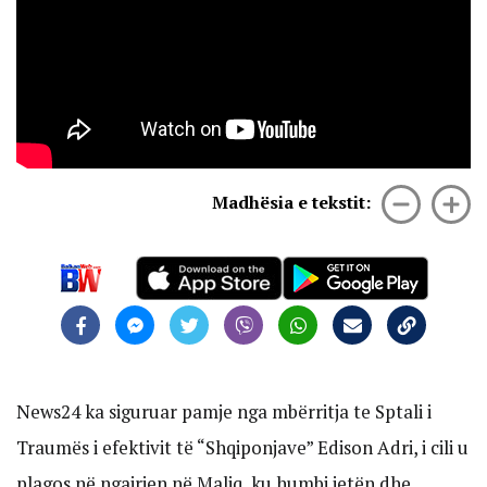
Madhësia e tekstit:
News24 ka siguruar pamje nga mbërritja te Sptali i
Traumës i efektivit të “Shqiponjave” Edison Adri, i cili u
plagos në ngajrjen në Maliq, ku humbi jetën dhe