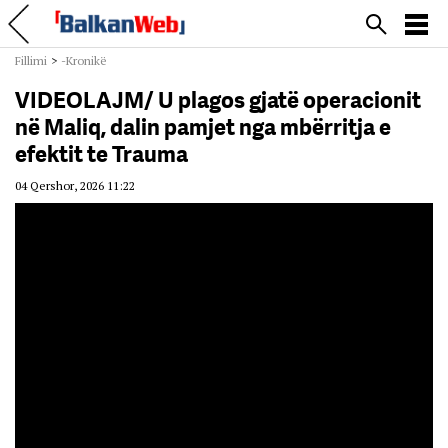
Fillimi
>
-Kronikë
VIDEOLAJM/ U plagos gjatë operacionit
në Maliq, dalin pamjet nga mbërritja e
efektit te Trauma
04 Qershor, 2026 11:22