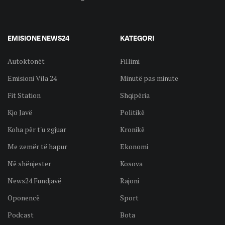
EMISIONE NEWS24
KATEGORI
Autoktonët
Fillimi
Emisioni Vila 24
Minutë pas minute
Fit Station
Shqipëria
Kjo Javë
Politikë
Koha për t'u zgjuar
Kronikë
Me zemër të hapur
Ekonomi
Në shënjester
Kosova
News24 Fundjavë
Rajoni
Oponencë
Sport
Podcast
Bota