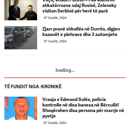
shkatërruese ndaj Rusisë, Zelensky
viziton Serbinë për herë të parë
07 Gusht, 2026
Zjarr pranë shkollës në Durrës, digjen
kazanët e plehrave dhe 3 automjete
07 Gusht, 2026
loading...
TË FUNDIT NGA -KRONIKË
Vrasja e Edmond Sulës, policia
kontrolle në disa banesa në Bërxullë!
Shoqërohen disa persona për marrje në
pyetje
07 Gusht, 2026