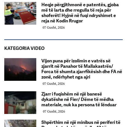
Heqje përgjithmonë e patentës, gjoba
më të larta dhe rregulla të reja për
shoferët! Hyjnë në fuqi ndryshimet e
reja në Kodin Rrugor
07 Gusht, 2026
KATEGORIA VIDEO
Vijon puna për izolimin e vatrës së
zjarrit në Panahor të Mallakastrës/
Forca të shumta zjarrfikësish dhe FA në
zonë, ndërhyhet nga ajri
07 Gusht, 2026
Zjarr i fuqishëm në një banesë
dykatëshe në Fier/ Dëme të mëdha
materiale, nuk ka persona të lënduar
07 Gusht, 2026
Shpërthim në një minibus në periferi të