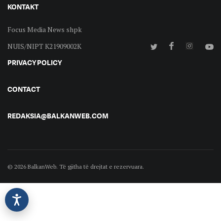
KONTAKT
Focus Media News shpk
NUIS/NIPT K21909002K
PRIVACY POLICY
CONTACT
REDAKSIA@BALKANWEB.COM
© 2026 BalkanWeb. Të gjitha të drejtat e rezervuara.