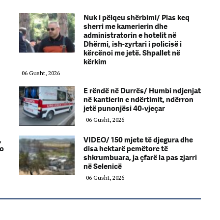
Nuk i pëlqeu shërbimi/ Plas keq
sherri me kamerierin dhe
administratorin e hotelit në
Dhërmi, ish-zyrtari i policisë i
kërcënoi me jetë. Shpallet në
kërkim
06 Gusht, 2026
E rëndë në Durrës/ Humbi ndjenjat
në kantierin e ndërtimit, ndërron
jetë punonjësi 40-vjeçar
06 Gusht, 2026
,
VIDEO/ 150 mjete të djegura dhe
ro
disa hektarë pemëtore të
shkrumbuara, ja çfarë la pas zjarri
në Selenicë
06 Gusht, 2026