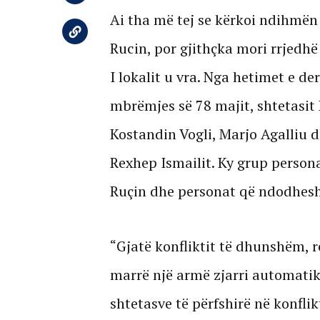
Ai tha më tej se kërkoi ndihmën 
Rucin, por gjithçka mori rrjedhë
I lokalit u vra. Nga hetimet e de
mbrëmjes së 78 majit, shtetasit 
Kostandin Vogli, Marjo Agalliu 
Rexhep Ismailit. Ky grup persona
Ruçin dhe personat që ndodheshi
“Gjatë konfliktit të dhunshëm, r
marrë një armë zjarri automatik
shtetasve të përfshirë në konflik