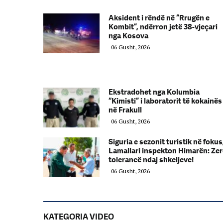
Aksident i rëndë në “Rrugën e
Kombit”, ndërron jetë 38-vjeçari
nga Kosova
06 Gusht, 2026
Ekstradohet nga Kolumbia
“Kimisti” i laboratorit të kokainës
në Frakull
06 Gusht, 2026
Siguria e sezonit turistik në fokus
Lamallari inspekton Himarën: Ze
tolerancë ndaj shkeljeve!
06 Gusht, 2026
KATEGORIA VIDEO