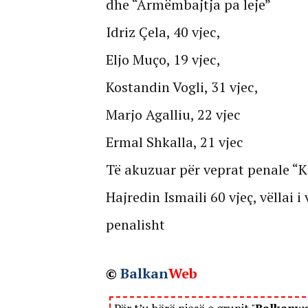
dhe “Armëmbajtja pa leje”
Idriz Çela, 40 vjec,
Eljo Muço, 19 vjec,
Kostandin Vogli, 31 vjec,
Marjo Agalliu, 22 vjec
Ermal Shkalla, 21 vjec
Të akuzuar për veprat penale “K
Hajredin Ismaili 60 vjeç, vëllai 
penalisht
©
Balkan
Web