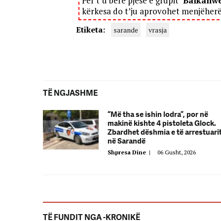
Për t’u bërë pjesë e grupit "
Balkanw
kërkesa do t’ju aprovohet menjëher
Etiketa:
sarande
vrasja
TË NGJASHME
“Më tha se ishin lodra”, por në
makinë kishte 4 pistoleta Glock.
Zbardhet dëshmia e të arrestuari
në Sarandë
Shpresa Dine
|
06 Gusht, 2026
TË FUNDIT NGA -KRONIKË