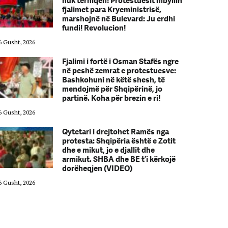
nuk tërhiqen! Protestuesit mbyllin
fjalimet para Kryeministrisë,
marshojnë në Bulevard: Ju erdhi
fundi! Revolucion!
6 Gusht, 2026
06 Gusht, 2026
Fjalimi i fortë i Osman Stafës ngre
në peshë zemrat e protestuesve:
Bashkohuni në këtë shesh, të
mendojmë për Shqipërinë, jo
partinë. Koha për brezin e ri!
6 Gusht, 2026
06 Gusht, 2026
Qytetari i drejtohet Ramës nga
protesta: Shqipëria është e Zotit
dhe e mikut, jo e djallit dhe
armikut. SHBA dhe BE t’i kërkojë
dorëheqjen (VIDEO)
6 Gusht, 2026
06 Gusht, 2026