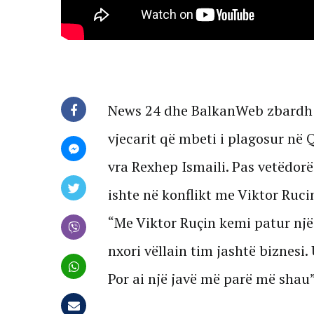
News 24 dhe BalkanWeb zbardh d
vjecarit që mbeti i plagosur në 
vra Rexhep Ismaili. Pas vetëdorë
ishte në konflikt me Viktor Rucin
“Me Viktor Ruçin kemi patur një
nxori vëllain tim jashtë biznesi
Por ai një javë më parë më shau”,