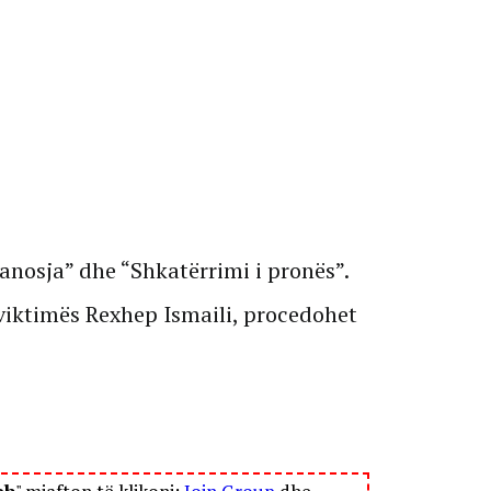
anosja” dhe “Shkatërrimi i pronës”.
i viktimës Rexhep Ismaili, procedohet