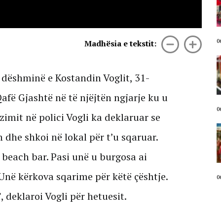
nuk tërhiqen! Protestuesit mbyllin
fjalimet para Kryeministrisë,
marshojnë në Bulevard: Ju erdhi
fundi! Revolucion!
06 Gusht, 2026
0
Madhësia e tekstit:
Fjalimi i fortë i Osman Stafës ngre
në peshë zemrat e protestuesve:
ëshminë e Kostandin Voglit, 31-
Bashkohuni në këtë shesh, të
mendojmë për Shqipërinë, jo
Qafë Gjashtë në të njëjtën ngjarje ku u
partinë. Koha për brezin e ri!
06 Gusht, 2026
0
zimit në polici Vogli ka deklaruar se
Qytetari i drejtohet Ramës nga
 dhe shkoi në lokal për t’u sqaruar.
protesta: Shqipëria është e Zotit
dhe e mikut, jo e djallit dhe
 beach bar. Pasi unë u burgosa ai
armikut. SHBA dhe BE t’i kërkojë
dorëheqjen (VIDEO)
. Unë kërkova sqarime për këtë çështje.
06 Gusht, 2026
0
 deklaroi Vogli për hetuesit.