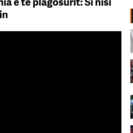
 e të plagosurit: Si nisi
in
Shpërthim në një minibus në
periferi të Damaskut, dy të vrarë
dhe 13 të plagosur
06 Gusht, 2026
“Poshtë patronazhistët”, revolta e
68-të kundër qeverisë,
protestuesit thirrje qytetarëve:
Bashkohuni me ne!
06 Gusht, 2026
“O milet, Rama ka siklet!”,
protestuesit marshojnë drejt ish-
Bllokut: Shqipëria e shqiptarëve!
06 Gusht, 2026
68 ditë protesta masive, qytetarët