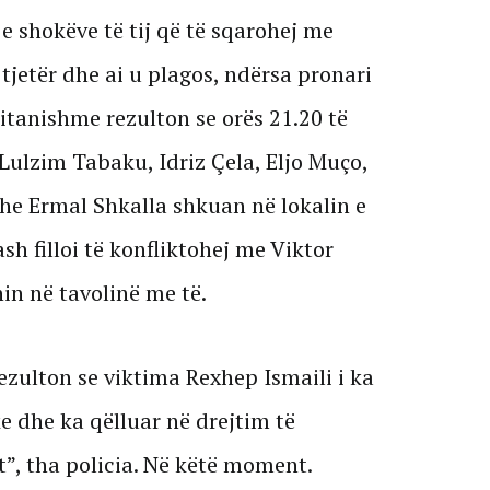
e shokëve të tij që të sqarohej me
 tjetër dhe ai u plagos, ndërsa pronari
ritanishme rezulton se orës 21.20 të
Lulzim Tabaku, Idriz Çela, Eljo Muço,
dhe Ermal Shkalla shkuan në lokalin e
sh filloi të konfliktohej me Viktor
n në tavolinë me të.
ezulton se viktima Rexhep Ismaili i ka
e dhe ka qëlluar në drejtim të
t”, tha policia. Në këtë moment.