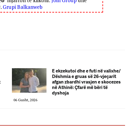
eb
" mjafton të klikoni:
Join Group
dhe
ë.
Grupi Balkanweb
E ekzekutoi dhe e futi në valixhe/
Dëshmia e gruas së 26-vjeçarit
t
afgan zbardhi vrasjen e skocezes
në Athinë: Çfarë më bëri të
dyshoja
06 Gusht, 2026