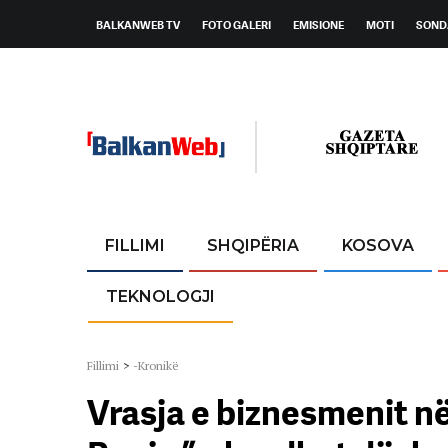
BALKANWEB TV
FOTO GALERI
EMISIONE
MOTI
SOND
FILLIMI
SHQIPËRIA
KOSOVA
TEKNOLOGJI
Fillimi
>
-Kronikë
Vrasja e biznesmenit në