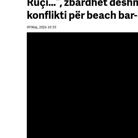
Ruçi…”, zbardhet dëshmia
konflikti për beach bar-
09 Maj, 2026 10:35