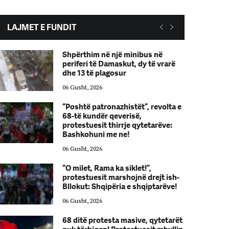
LAJMET E FUNDIT
Shpërthim në një minibus në
periferi të Damaskut, dy të vrarë
dhe 13 të plagosur
06 Gusht, 2026
“Poshtë patronazhistët”, revolta e
68-të kundër qeverisë,
protestuesit thirrje qytetarëve:
Bashkohuni me ne!
06 Gusht, 2026
“O milet, Rama ka siklet!”,
protestuesit marshojnë drejt ish-
Bllokut: Shqipëria e shqiptarëve!
06 Gusht, 2026
68 ditë protesta masive, qytetarët