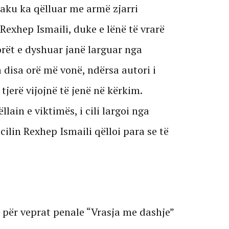
aku ka qëlluar me armë zjarri
 Rexhep Ismaili, duke e lënë të vrarë
orët e dyshuar janë larguar nga
 disa orë më vonë, ndërsa autori i
tjerë vijojnë të jenë në kërkim.
lain e viktimës, i cili largoi nga
lin Rexhep Ismaili qëlloi para se të
 për veprat penale “Vrasja me dashje”