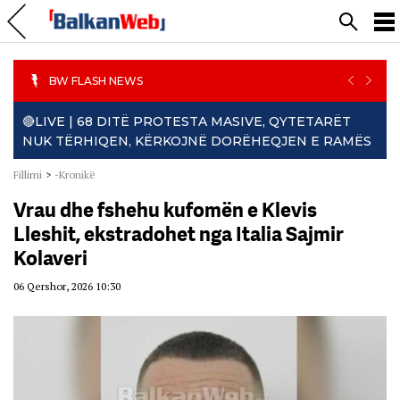
PREVIO
NEXT
BW FLASH NEWS
🔴LIVE | 68 DITË PROTESTA MASIVE, QYTETARËT
NUK TËRHIQEN, KËRKOJNË DORËHEQJEN E RAMËS
Fillimi
>
-Kronikë
Vrau dhe fshehu kufomën e Klevis
Lleshit, ekstradohet nga Italia Sajmir
Kolaveri
06 Qershor, 2026 10:30