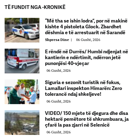
TË FUNDIT NGA -KRONIKË
“Më tha se ishin lodra”, por në makinë
kishte 4 pistoleta Glock. Zbardhet
dëshmia e të arrestuarit në Sarandë
Shpresa Dine
|
06 Gusht, 2026
E rëndë në Durrës/ Humbi ndjenjat në
kantierin e ndërtimit, ndërron jetë
punonjësi 40-vjeçar
06 Gusht, 2026
Siguria e sezonit turistik në fokus,
Lamallari inspekton Himarën: Zero
tolerancë ndaj shkeljeve!
06 Gusht, 2026
VIDEO/ 150 mjete të djegura dhe disa
hektarë pemëtore të shkrumbuara, ja
çfarë la pas zjarri në Selenicë
06 Gusht, 2026