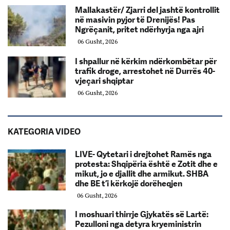
Mallakastër/ Zjarri del jashtë kontrollit
në masivin pyjor të Drenijës! Pas
Ngrëçanit, pritet ndërhyrja nga ajri
06 Gusht, 2026
I shpallur në kërkim ndërkombëtar për
trafik droge, arrestohet në Durrës 40-
vjeçari shqiptar
06 Gusht, 2026
KATEGORIA VIDEO
LIVE- Qytetari i drejtohet Ramës nga
protesta: Shqipëria është e Zotit dhe e
mikut, jo e djallit dhe armikut. SHBA
dhe BE t’i kërkojë dorëheqjen
06 Gusht, 2026
I moshuari thirrje Gjykatës së Lartë:
Pezulloni nga detyra kryeministrin