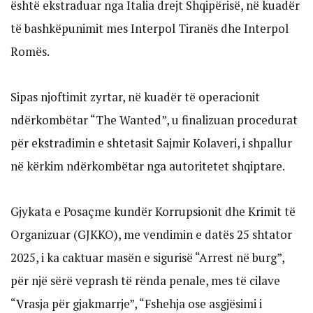
është ekstraduar nga Italia drejt Shqipërisë, në kuadër
të bashkëpunimit mes Interpol Tiranës dhe Interpol
Romës.
Sipas njoftimit zyrtar, në kuadër të operacionit
ndërkombëtar “The Wanted”, u finalizuan procedurat
për ekstradimin e shtetasit Sajmir Kolaveri, i shpallur
në kërkim ndërkombëtar nga autoritetet shqiptare.
Gjykata e Posaçme kundër Korrupsionit dhe Krimit të
Organizuar (GJKKO), me vendimin e datës 25 shtator
2025, i ka caktuar masën e sigurisë “Arrest në burg”,
për një sërë veprash të rënda penale, mes të cilave
“Vrasja për gjakmarrje”, “Fshehja ose asgjësimi i