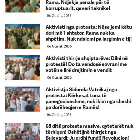
Rama. Ndjekje penale për të
korruptuarit, qeveri teknike!
06 Gusht, 2026
Aktivisti nga protesta: Nëse jemi këtu
deri më 1 shtator, Rama nuk ka
shpëtim. Nuk ndalemi pa largimin e tij!
06 Gusht, 2026
Aktivisti thirrje shqiptarëve: Dilni në
protestë! Do ta vendosë sovrani me
votën e lirë drejtimin e vendit
06 Gusht, 2026
Aktivistja Sidorela Vatnikaj nga
protesta: Kërkesat tona të
panegociueshme, nuk ikim nga sheshi
pa dorëheqjen e Ramës!
06 Gusht, 2026
68 ditë protesta masive, qytetarët nuk
tërhiqen! Oshëtijnë thirrjet nga
Bulevardi: Ju erdhi fundi! Revolucion!