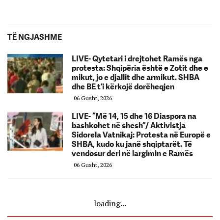
TË NGJASHME
LIVE- Qytetari i drejtohet Ramës nga
protesta: Shqipëria është e Zotit dhe e
mikut, jo e djallit dhe armikut. SHBA
dhe BE t’i kërkojë dorëheqjen
06 Gusht, 2026
LIVE- “Më 14, 15 dhe 16 Diaspora na
bashkohet në shesh”/ Aktivistja
Sidorela Vatnikaj: Protesta në Europë e
SHBA, kudo ku janë shqiptarët. Të
vendosur deri në largimin e Ramës
06 Gusht, 2026
loading...