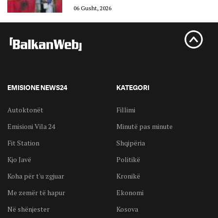
06 Gusht, 2026
EMISIONE NEWS24
KATEGORI
Autoktonët
Fillimi
Emisioni Vila 24
Minutë pas minute
Fit Station
Shqipëria
Kjo Javë
Politikë
Koha për t'u zgjuar
Kronikë
Me zemër të hapur
Ekonomi
Në shënjester
Kosova