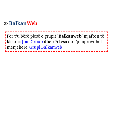
©
Balkan
Web
Për t’u bërë pjesë e grupit "
Balkanweb
" mjafton të
klikoni:
Join Group
dhe kërkesa do t’ju aprovohet
menjëherë.
Grupi Balkanweb