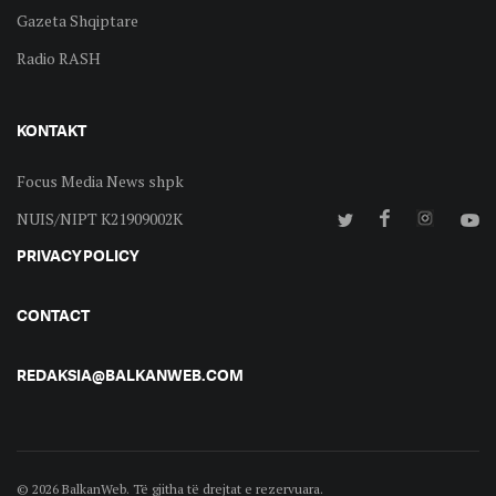
Gazeta Shqiptare
Radio RASH
KONTAKT
Focus Media News shpk
NUIS/NIPT K21909002K
PRIVACY POLICY
CONTACT
REDAKSIA@BALKANWEB.COM
© 2026 BalkanWeb. Të gjitha të drejtat e rezervuara.