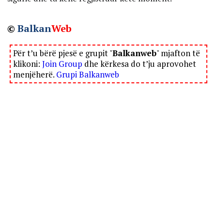
©
Balkan
Web
Për t’u bërë pjesë e grupit "
Balkanweb
" mjafton të
klikoni:
Join Group
dhe kërkesa do t’ju aprovohet
menjëherë.
Grupi Balkanweb