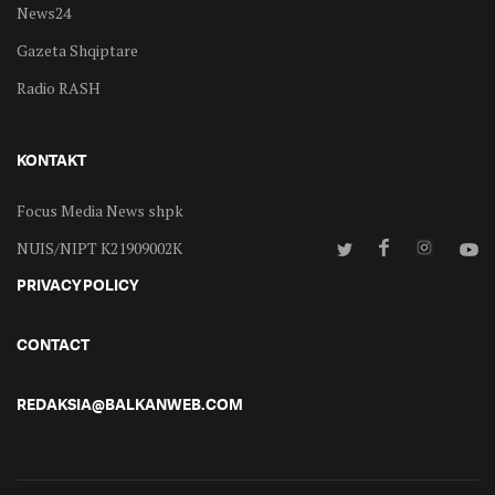
News24
Gazeta Shqiptare
Radio RASH
KONTAKT
Focus Media News shpk
NUIS/NIPT K21909002K
PRIVACY POLICY
CONTACT
REDAKSIA@BALKANWEB.COM