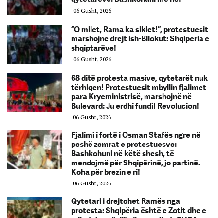
06 Gusht, 2026
“O milet, Rama ka siklet!”, protestuesit
marshojnë drejt ish-Bllokut: Shqipëria e
shqiptarëve!
06 Gusht, 2026
68 ditë protesta masive, qytetarët nuk
tërhiqen! Protestuesit mbyllin fjalimet
para Kryeministrisë, marshojnë në
Bulevard: Ju erdhi fundi! Revolucion!
06 Gusht, 2026
Fjalimi i fortë i Osman Stafës ngre në
peshë zemrat e protestuesve:
Bashkohuni në këtë shesh, të
mendojmë për Shqipërinë, jo partinë.
Koha për brezin e ri!
06 Gusht, 2026
Qytetari i drejtohet Ramës nga
protesta: Shqipëria është e Zotit dhe e