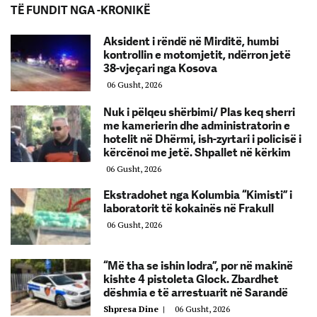
TË FUNDIT NGA -KRONIKË
Aksident i rëndë në Mirditë, humbi
kontrollin e motomjetit, ndërron jetë
38-vjeçari nga Kosova
06 Gusht, 2026
Nuk i pëlqeu shërbimi/ Plas keq sherri
me kamerierin dhe administratorin e
hotelit në Dhërmi, ish-zyrtari i policisë i
kërcënoi me jetë. Shpallet në kërkim
06 Gusht, 2026
Ekstradohet nga Kolumbia “Kimisti” i
laboratorit të kokainës në Frakull
06 Gusht, 2026
“Më tha se ishin lodra”, por në makinë
kishte 4 pistoleta Glock. Zbardhet
dëshmia e të arrestuarit në Sarandë
Shpresa Dine
|
06 Gusht, 2026