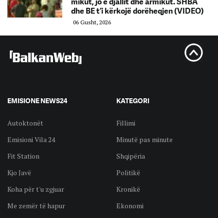
mikut, jo e djallit dhe armikut. SHBA
dhe BE t’i kërkojë dorëheqjen (VIDEO)
06 Gusht, 2026
EMISIONE NEWS24
KATEGORI
Autoktonët
Fillimi
Emisioni Vila 24
Minutë pas minute
Fit Station
Shqipëria
Kjo Javë
Politikë
Koha për t'u zgjuar
Kronikë
Me zemër të hapur
Ekonomi