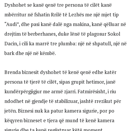
Dyshohet se kanë qenë tre persona të cilët kanë
mbërritur në fshatin Rrilë të Lezhës me një mjet tip
“Audi”, dhe pasi kanë dalë nga makina, kanë qëlluar në
drejtim të berberhanes, duke lënë të plagosur Sokol
Dacin, i cili ka marrë tre plumba: një në shpatull, një në
bark dhe një në këmbë.
Brenda biznesit dyshohet të kenë qenë edhe katër
persona të tjerë të cilët, sipas grupit hetimor, janë
kundërpërgjigjur me armë zjarri. Fatmirësisht, i riu
ndodhet në gjendje të stabilizuar, jashtë rrezikut për
jetën. Biznesi nuk ka patur kamera sigurie, por po
këqyren bizneset e tjera që mund të kenë kamera
sigurie dhe ta kenë regjistruar këtë moment.