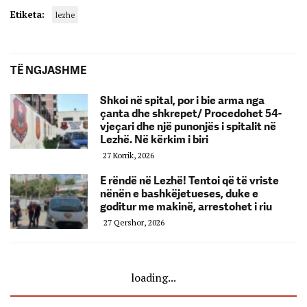
Etiketa:
lezhe
TË NGJASHME
Shkoi në spital, por i bie arma nga
çanta dhe shkrepet/ Procedohet 54-
vjeçari dhe një punonjës i spitalit në
Lezhë. Në kërkim i biri
27 Korrik, 2026
E rëndë në Lezhë! Tentoi që të vriste
nënën e bashkëjetueses, duke e
goditur me makinë, arrestohet i riu
27 Qershor, 2026
loading...