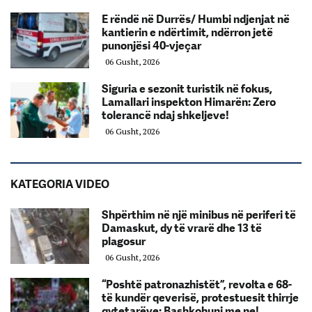
E rëndë në Durrës/ Humbi ndjenjat në
kantierin e ndërtimit, ndërron jetë
punonjësi 40-vjeçar
06 Gusht, 2026
Siguria e sezonit turistik në fokus,
Lamallari inspekton Himarën: Zero
tolerancë ndaj shkeljeve!
06 Gusht, 2026
KATEGORIA VIDEO
Shpërthim në një minibus në periferi të
Damaskut, dy të vrarë dhe 13 të
plagosur
06 Gusht, 2026
“Poshtë patronazhistët”, revolta e 68-
të kundër qeverisë, protestuesit thirrje
qytetarëve: Bashkohuni me ne!