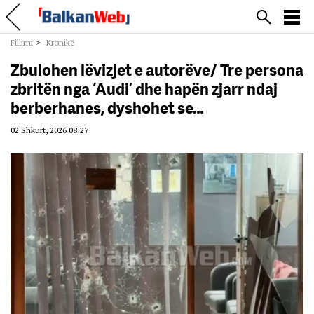
Fillimi
>
-Kronikë
Zbulohen lëvizjet e autorëve/ Tre persona
zbritën nga ‘Audi’ dhe hapën zjarr ndaj
berberhanes, dyshohet se…
02 Shkurt, 2026 08:27