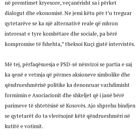
në premtimet kryesore, veçanërisht sa i përket
dialogut dhe ekonomisë. Ne jemi këtu për t’u treguar
qytetarëve se ka një alternativë reale që mbron
interesat e tyre kombëtare dhe sociale, pa bërë
kompromise të fshehta,” theksoi Kuçi gjatë intervistës.
Më tej, përfaqësuesja e PSD-së nënvizoi se partia e saj
ka qenë e vetmja që përmes aksioneve simbolike dhe
qëndrueshmërisë politike ka denoncuar vazhdimisht
formimin e Asociacionit dhe shkeljet që i janë bërë
parimeve të shtetësisë së Kosovës. Ajo shprehu bindjen
se qytetarët do ta vlerësojnë këtë qëndrueshmëri në
kutitë e votimit.