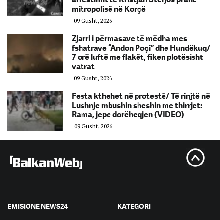
mitropolisë në Korçë
09 Gusht, 2026
Zjarri i përmasave të mëdha mes
fshatrave “Andon Poçi” dhe Hundëkuq/
7 orë luftë me flakët, fiken plotësisht
vatrat
09 Gusht, 2026
Festa kthehet në protestë/ Të rinjtë në
Lushnje mbushin sheshin me thirrjet:
Rama, jepe dorëheqjen (VIDEO)
09 Gusht, 2026
EMISIONE NEWS24
KATEGORI