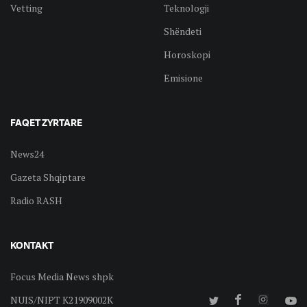
Vetting
Teknologji
Shëndeti
Horoskopi
Emisione
FAQET ZYRTARE
News24
Gazeta Shqiptare
Radio RASH
KONTAKT
Focus Media News shpk
NUIS/NIPT K21909002K