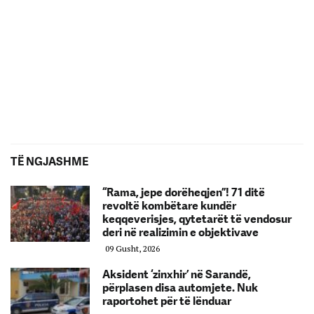
TË NGJASHME
“Rama, jepe dorëheqjen”! 71 ditë
revoltë kombëtare kundër
keqqeverisjes, qytetarët të vendosur
deri në realizimin e objektivave
09 Gusht, 2026
Aksident ‘zinxhir’ në Sarandë,
përplasen disa automjete. Nuk
raportohet për të lënduar