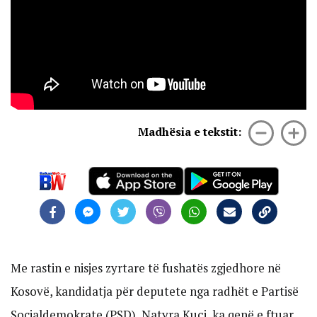
Madhësia e tekstit:
Me rastin e nisjes zyrtare të fushatës zgjedhore në
Kosovë, kandidatja për deputete nga radhët e Partisë
Socialdemokrate (PSD), Natyra Kuçi, ka qenë e ftuar