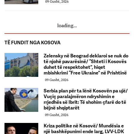
09 Gusht, 2026
loading...
TË FUNDIT NGA KOSOVA
Zelensky në Beograd deklaroi se nuk do
të njohë pavarësinë/ “Shteti i Kosovës
duhet të respektohet”, hiqet
mbishkrimi “Free Ukraine” në Prishtinë
09 Gusht, 2026
Serbia plan për ta lënë Kosovën pa ujë/
Vuçiç paralajmëron ndryshimin e
rrjedhës së Ibrit: Të shohim çfarë do të
bëjnë shqiptarët
09 Gusht, 2026
Kriza politike në Kosovë/ Mundësia e
një bashkëpunimi ende larg, LVV-LDK