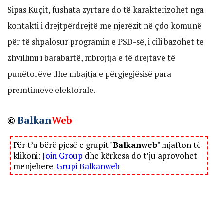
Sipas Kuçit, fushata zyrtare do të karakterizohet nga
kontakti i drejtpërdrejtë me njerëzit në çdo komunë
për të shpalosur programin e PSD-së, i cili bazohet te
zhvillimi i barabartë, mbrojtja e të drejtave të
punëtorëve dhe mbajtja e përgjegjësisë para
premtimeve elektorale.
©
Balkan
Web
Për t’u bërë pjesë e grupit "
Balkanweb
" mjafton të
klikoni:
Join Group
dhe kërkesa do t’ju aprovohet
menjëherë.
Grupi Balkanweb