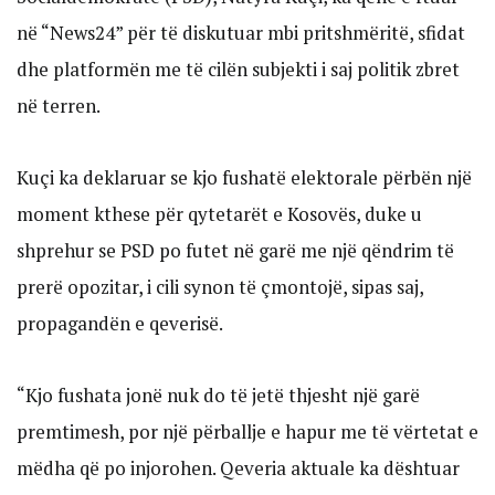
në “News24” për të diskutuar mbi pritshmëritë, sfidat
dhe platformën me të cilën subjekti i saj politik zbret
në terren.
Kuçi ka deklaruar se kjo fushatë elektorale përbën një
moment kthese për qytetarët e Kosovës, duke u
shprehur se PSD po futet në garë me një qëndrim të
prerë opozitar, i cili synon të çmontojë, sipas saj,
propagandën e qeverisë.
“Kjo fushata jonë nuk do të jetë thjesht një garë
premtimesh, por një përballje e hapur me të vërtetat e
mëdha që po injorohen. Qeveria aktuale ka dështuar