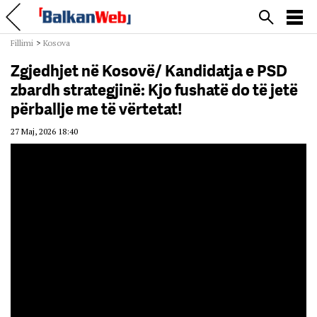
Fillimi
>
Kosova
Zgjedhjet në Kosovë/ Kandidatja e PSD
zbardh strategjinë: Kjo fushatë do të jetë
përballje me të vërtetat!
27 Maj, 2026 18:40