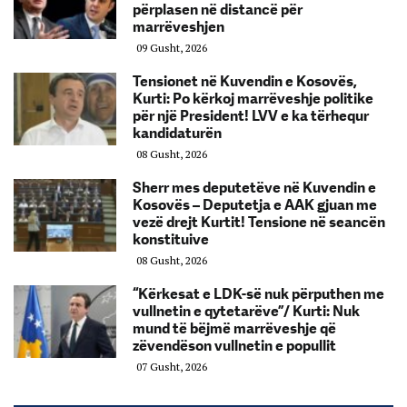
përplasen në distancë për
marrëveshjen
09 Gusht, 2026
Tensionet në Kuvendin e Kosovës,
Kurti: Po kërkoj marrëveshje politike
për një President! LVV e ka tërhequr
kandidaturën
08 Gusht, 2026
Sherr mes deputetëve në Kuvendin e
Kosovës – Deputetja e AAK gjuan me
vezë drejt Kurtit! Tensione në seancën
konstituive
08 Gusht, 2026
“Kërkesat e LDK-së nuk përputhen me
vullnetin e qytetarëve”/ Kurti: Nuk
mund të bëjmë marrëveshje që
zëvendëson vullnetin e popullit
07 Gusht, 2026