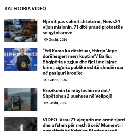
KATEGORIA VIDEO
Një vit pas sulmit shtetëror, News24
vijon misionin. 71 ditë pranë protestës
së qytetarëve
09 Gusht, 2026
“Edi Rama ka dështuar, thirrja ‘Jepe
dorëheqjen’ merr kuptim”/ Balliu:
Shqipëria u zgjua dhe fjeti me lajme
krimi, siguria publike është shndërruar
në pasiguri kronike
09 Gusht, 2026
Rrezikonin të mbyteshin në det/
Shpëtohen 2 pushues në Velipojë
09 Gusht, 2026
VIDEO- Vrau 21-vjeçarin me armë zjarri
dhe u fsheh për rreth 6 orë/ Momenti i
arrestimit të Kristjan Sterjos pranë