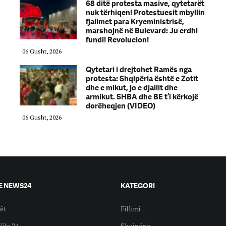
68 ditë protesta masive, qytetarët
nuk tërhiqen! Protestuesit mbyllin
fjalimet para Kryeministrisë,
marshojnë në Bulevard: Ju erdhi
fundi! Revolucion!
06 Gusht, 2026
Qytetari i drejtohet Ramës nga
protesta: Shqipëria është e Zotit
dhe e mikut, jo e djallit dhe
armikut. SHBA dhe BE t’i kërkojë
dorëheqjen (VIDEO)
06 Gusht, 2026
E NEWS24
KATEGORI
ët
Fillimi
Vila 24
Shqipëria