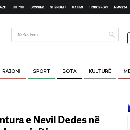
AZH
SHTYPI
DOSSIER
SHËNDETI
GATIMI
HOROSKOPI
NEWS24
RAJONI
SPORT
BOTA
KULTURË
M
ntura e Nevil Dedes në