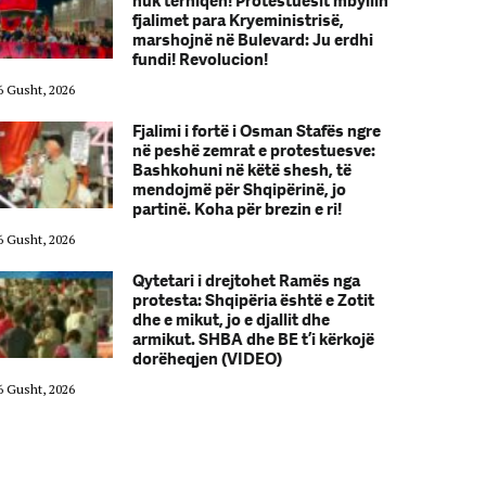
nuk tërhiqen! Protestuesit mbyllin
fjalimet para Kryeministrisë,
marshojnë në Bulevard: Ju erdhi
fundi! Revolucion!
6 Gusht, 2026
06 Gusht, 2026
Fjalimi i fortë i Osman Stafës ngre
në peshë zemrat e protestuesve:
Bashkohuni në këtë shesh, të
mendojmë për Shqipërinë, jo
partinë. Koha për brezin e ri!
6 Gusht, 2026
06 Gusht, 2026
Qytetari i drejtohet Ramës nga
protesta: Shqipëria është e Zotit
dhe e mikut, jo e djallit dhe
armikut. SHBA dhe BE t’i kërkojë
dorëheqjen (VIDEO)
6 Gusht, 2026
06 Gusht, 2026