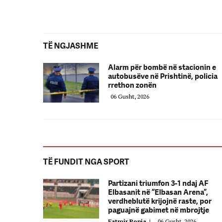
TË NGJASHME
Alarm për bombë në stacionin e
autobusëve në Prishtinë, policia
rrethon zonën
06 Gusht, 2026
TË FUNDIT NGA SPORT
Partizani triumfon 3-1 ndaj AF
Elbasanit në “Elbasan Arena”,
verdheblutë krijojnë raste, por
paguajnë gabimet në mbrojtje
Fatmir Popja
|
06 Gusht, 2026