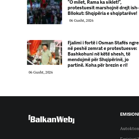
“O milet, Rama ka siklet!”,
protestuesit marshojnë drejt ish-
Bllokut: Shqipëria e shqiptarëve!
06 Gusht, 2026
Fjalimi i fortë i Osman Stafës ngre
në peshë zemrat e protestuesve:
Bashkohuni në këtë shesh, të
mendojmë për Shqipërinë, jo
partinë. Koha për brezin e ri!
06 Gusht, 2026
EMISION
Autokton
Emisioni 