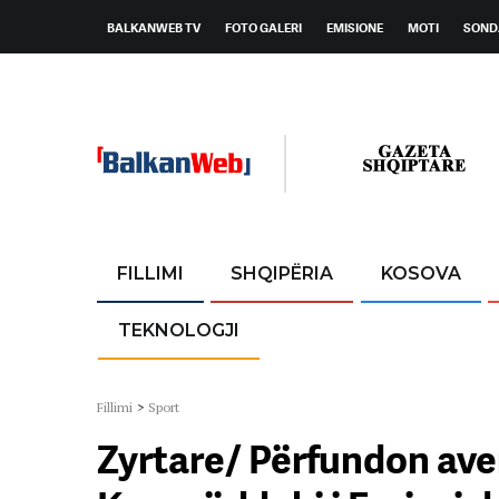
BALKANWEB TV
FOTO GALERI
EMISIONE
MOTI
SOND
FILLIMI
SHQIPËRIA
KOSOVA
TEKNOLOGJI
Fillimi
>
Sport
Zyrtare/ Përfundon ave