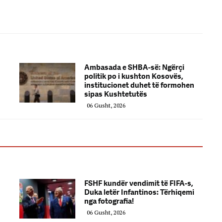
Ambasada e SHBA-së: Ngërçi
politik po i kushton Kosovës,
institucionet duhet të formohen
sipas Kushtetutës
06 Gusht, 2026
FSHF kundër vendimit të FIFA-s,
Duka letër Infantinos: Tërhiqemi
nga fotografia!
06 Gusht, 2026