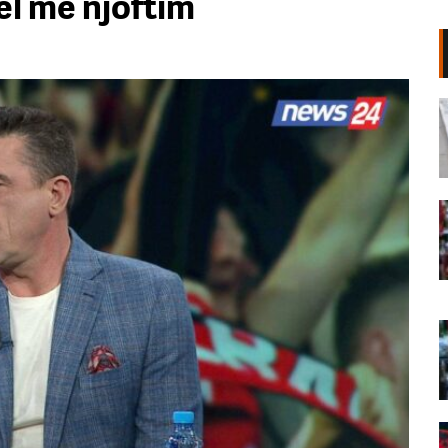
del me njoftim
Shpërthim në një minibus në
periferi të Damaskut, dy të vrarë
dhe 13 të plagosur
06 Gusht, 2026
“Poshtë patronazhistët”, revolta e
68-të kundër qeverisë,
protestuesit thirrje qytetarëve:
Bashkohuni me ne!
06 Gusht, 2026
“O milet, Rama ka siklet!”,
protestuesit marshojnë drejt ish-
Bllokut: Shqipëria e shqiptarëve!
06 Gusht, 2026
68 ditë protesta masive, qytetarët