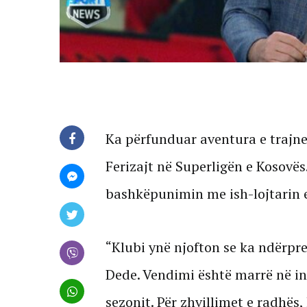
Ka përfunduar aventura e trajner
Ferizajt në Superligën e Kosovës
bashkëpunimin me ish-lojtarin e
“Klubi ynë njofton se ka ndërpr
Dede. Vendimi është marrë në int
sezonit. Për zhvillimet e radhës,