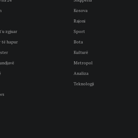
n
Kosova
Rajoni
t'u zgjuar
Sport
 të hapur
Bota
ster
Kulturë
undjavë
Metropol
ë
Analiza
Teknologji
ws