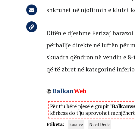
shkruhet në njoftimin e klubit k
Ditën e djeshme Ferizaj barazoi 
përballje direkte në luftën për 
skuadra qëndron në vendin e 8-t
që të zbret në kategorinë inferio
©
Balkan
Web
Për t’u bërë pjesë e grupit "
Balkanw
kërkesa do t’ju aprovohet menjëher
Etiketa:
kosove
Nevil Dede