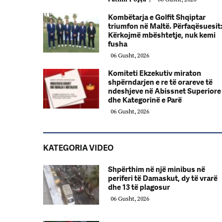
Kombëtarja e Golfit Shqiptar
triumfon në Maltë. Përfaqësuesit
Kërkojmë mbështetje, nuk kemi
fusha
06 Gusht, 2026
Komiteti Ekzekutiv miraton
shpërndarjen e re të orareve të
ndeshjeve në Abissnet Superiore
dhe Kategorinë e Parë
06 Gusht, 2026
KATEGORIA VIDEO
Shpërthim në një minibus në
periferi të Damaskut, dy të vrarë
dhe 13 të plagosur
06 Gusht, 2026