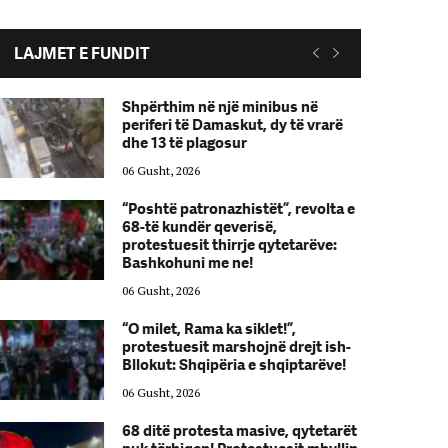
LAJMET E FUNDIT
Shpërthim në një minibus në
periferi të Damaskut, dy të vrarë
dhe 13 të plagosur
06 Gusht, 2026
“Poshtë patronazhistët”, revolta e
68-të kundër qeverisë,
protestuesit thirrje qytetarëve:
Bashkohuni me ne!
06 Gusht, 2026
“O milet, Rama ka siklet!”,
protestuesit marshojnë drejt ish-
Bllokut: Shqipëria e shqiptarëve!
06 Gusht, 2026
68 ditë protesta masive, qytetarët