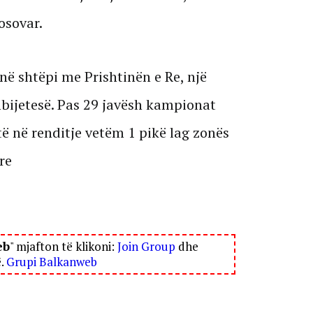
osovar.
në shtëpi me Prishtinën e Re, një
mbijetesë. Pas 29 javësh kampionat
ë në renditje vetëm 1 pikë lag zonës
re
eb
" mjafton të klikoni:
Join Group
dhe
ë.
Grupi Balkanweb