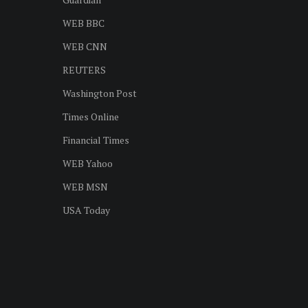
WEB BBC
WEB CNN
REUTERS
Washington Post
Times Online
Financial Times
WEB Yahoo
WEB MSN
USA Today