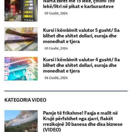
Nafta zbret me 15 lekë, çmimi 199
lekë/litri në pikat e karburanteve
05 Gusht, 2026
Kursi i këmbimit valutor 5 gusht/ Sa
blihet dhe shitet dollari, euroja dhe
monedhat e tjera
05 Gusht, 2026
Kursi i këmbimit valutor 4 gusht/ Sa
blihet dhe shitet dollari, euroja dhe
monedhat e tjera
04 Gusht, 2026
KATEGORIA VIDEO
Pamje të frikshme! Faqja e malit në
Krujë përfshihet nga zjarri, flakët
rrezikojnë 30 banesa dhe disa biznese
(VIDEO)