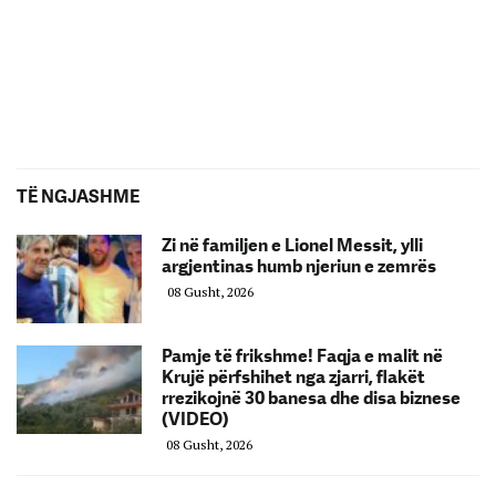
TË NGJASHME
Zi në familjen e Lionel Messit, ylli
argjentinas humb njeriun e zemrës
08 Gusht, 2026
Pamje të frikshme! Faqja e malit në
Krujë përfshihet nga zjarri, flakët
rrezikojnë 30 banesa dhe disa biznese
(VIDEO)
08 Gusht, 2026