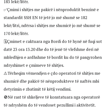
183 lekë/litër.
✅Çmimi i shitjes me pakicë i nënproduktit benzinë e
standardit SSH EN të jetë jo më shumë se 182
lekë/litri, ndërsa i shitjes me shumicë jo më shumë se
170 lekë/litër.
🗓️Çmimet e caktuara nga Bordi do të hynë në fuqi sot
datë 23 ora 13.20 dhe do të jenë të vlefshme deri në
mbledhjen e ardhshme të bordit ku do të pasqyrohen
ndryshimet e çmimeve të shitjes.
⚠️Tërheqim vëmendjen e çdo operatori të shitjes me
shumicë dhe pakicë të nënprodukteve të naftës mbi
detyrimin e zbatimit të këtij vendimi.
🚫Në rast të shkeljeve të konstatuara nga operatorë
të ndryshëm do të vendoset pezullimi i aktivitetit.