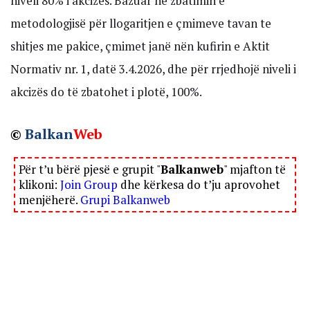
niveli 80% i akcizës. Bazuar në zbatimin e
metodologjisë për llogaritjen e çmimeve tavan te
shitjes me pakice, çmimet janë nën kufirin e Aktit
Normativ nr. 1, datë 3.4.2026, dhe për rrjedhojë niveli i
akcizës do të zbatohet i plotë, 100%.
©
Balkan
Web
Për t’u bërë pjesë e grupit "
Balkanweb
" mjafton të
klikoni:
Join Group
dhe kërkesa do t’ju aprovohet
menjëherë.
Grupi Balkanweb