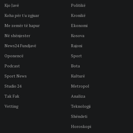
Kjo Javë
Politikë
Koha për t'u zgjuar
Kronikë
Me zemër të hapur
Ekonomi
Në shënjester
Kosova
News24 Fundjavë
Rajoni
Oponencë
Sport
Podcast
Bota
Sport News
Kulturë
Studio 24
Metropol
Tak Fak
Analiza
Vetting
Teknologji
Shëndeti
Horoskopi