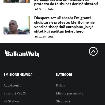
protesta do të shuhet deri në shtator!
07 Gusht, 2026
Diaspora sot në shesh/ Emigranti
shqiptar në protestë: Meritojmë një
vend në shoqërinë europiane, jo një
shtet ku i padituri bëhet hero
07 Gusht, 2026
EMISIONE NEWS24
KATEGORI
Autoktonët
Fillimi
Emisioni Vila 24
Minutë pas minute
Fit Station
Shqipëria