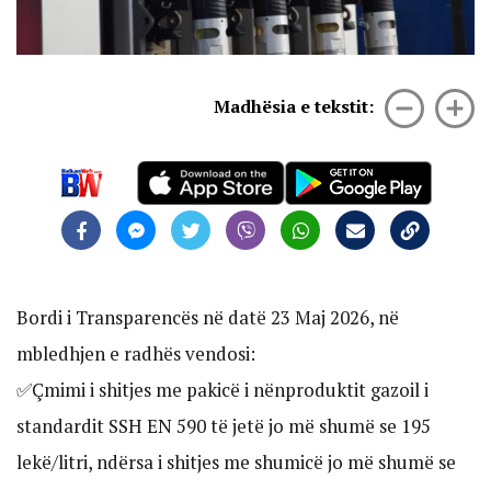
Madhësia e tekstit:
Bordi i Transparencës në datë 23 Maj 2026, në
mbledhjen e radhës vendosi:
✅Çmimi i shitjes me pakicë i nënproduktit gazoil i
standardit SSH EN 590 të jetë jo më shumë se 195
lekë/litri, ndërsa i shitjes me shumicë jo më shumë se