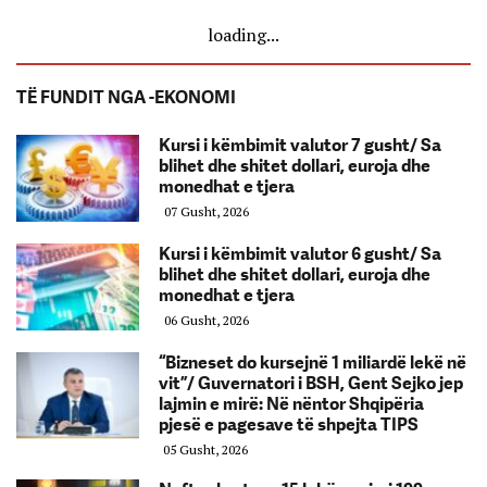
loading...
TË FUNDIT NGA -EKONOMI
Kursi i këmbimit valutor 7 gusht/ Sa
blihet dhe shitet dollari, euroja dhe
monedhat e tjera
07 Gusht, 2026
Kursi i këmbimit valutor 6 gusht/ Sa
blihet dhe shitet dollari, euroja dhe
monedhat e tjera
06 Gusht, 2026
“Bizneset do kursejnë 1 miliardë lekë në
vit”/ Guvernatori i BSH, Gent Sejko jep
lajmin e mirë: Në nëntor Shqipëria
pjesë e pagesave të shpejta TIPS
05 Gusht, 2026