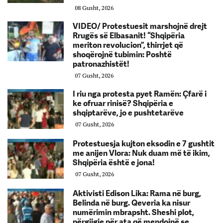
08 Gusht, 2026
VIDEO/ Protestuesit marshojnë drejt
Rrugës së Elbasanit! “Shqipëria
meriton revolucion”, thirrjet që
shoqërojnë tubimin: Poshtë
patronazhistët!
07 Gusht, 2026
I riu nga protesta pyet Ramën: Çfarë i
ke ofruar rinisë? Shqipëria e
shqiptarëve, jo e pushtetarëve
07 Gusht, 2026
Protestuesja kujton eksodin e 7 gushtit
me anijen Vlora: Nuk duam më të ikim,
Shqipëria është e jona!
07 Gusht, 2026
Aktivisti Edison Lika: Rama në burg,
Belinda në burg. Qeveria ka nisur
numërimin mbrapsht. Sheshi plot,
përgjigje për ata që mendojnë se