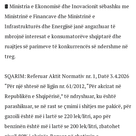
🛢️ Ministria e Ekonomisë dhe Inovacionit sëbashku me
Ministrinë e Financave dhe Ministrinë e
Infrastrukturës dhe Energjisë janë angazhuar të
mbrojnë interesat e konsumatorëve shqiptarë dhe
ruajtjes së parimeve të konkurrencës së ndershme në
treg.
SQARIM: Referuar Aktit Normativ nr. 1, Datë 3.4.2026
“Për një shtesë në ligjin nr. 61/2012, “Për akcizat në
Republikën e Shqipërisë,” të ndryshuar, ku është
parashikuar, se në rast se çmimi i shitjes me pakicë, për
gazoili është më i lartë se 220 lek/litri, apo për
benzinën është më i lartë se 200 lek/litri, zbatohet