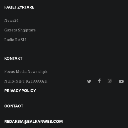
FAQET ZYRTARE
News24
Gazeta Shqiptare
Radio RASH
KONTAKT
Focus Media News shpk
NUIS/NIPT K21909002K
PRIVACY POLICY
CONTACT
REDAKSIA@BALKANWEB.COM