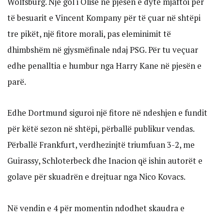
Wolfsburg. Një gol i Olise në pjesën e dytë mjaftoi për
të besuarit e Vincent Kompany për të çuar në shtëpi
tre pikët, një fitore morali, pas eleminimit të
dhimbshëm në gjysmëfinale ndaj PSG. Për tu veçuar
edhe penalltia e humbur nga Harry Kane në pjesën e
parë.
Edhe Dortmund siguroi një fitore në ndeshjen e fundit
për këtë sezon në shtëpi, përballë publikur vendas.
Përballë Frankfurt, verdhezinjtë triumfuan 3-2, me
Guirassy, Schloterbeck dhe Inacion që ishin autorët e
golave për skuadrën e drejtuar nga Nico Kovacs.
Në vendin e 4 për momentin ndodhet skaudra e