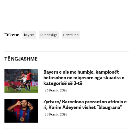
Etiketa:
bayern
Bundesliga
Dortmund
TË NGJASHME
Bayern e nis me humbje, kampionët
befasohen në miqësore nga skuadra e
kategorisë së 3-të
26 Korrik, 2026
Zyrtare/ Barcelona prezanton afrimin e
ri, Karim Adeyemi vishet “blaugrana”
23 Korrik, 2026