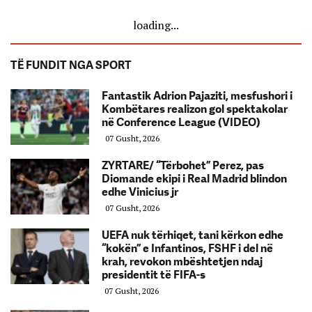
loading...
TË FUNDIT NGA SPORT
Fantastik Adrion Pajaziti, mesfushori i
Kombëtares realizon gol spektakolar
në Conference League (VIDEO)
07 Gusht, 2026
ZYRTARE/ “Tërbohet” Perez, pas
Diomande ekipi i Real Madrid blindon
edhe Vinicius jr
07 Gusht, 2026
UEFA nuk tërhiqet, tani kërkon edhe
“kokën” e Infantinos, FSHF i del në
krah, revokon mbështetjen ndaj
presidentit të FIFA-s
07 Gusht, 2026