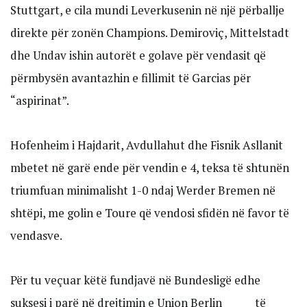
Stuttgart, e cila mundi Leverkusenin në një përballje
direkte për zonën Champions. Demiroviç, Mittelstadt
dhe Undav ishin autorët e golave për vendasit që
përmbysën avantazhin e fillimit të Garcias për
“aspirinat”.
Hofenheim i Hajdarit, Avdullahut dhe Fisnik Asllanit
mbetet në garë ende për vendin e 4, teksa të shtunën
triumfuan minimalisht 1-0 ndaj Werder Bremen në
shtëpi, me golin e Toure që vendosi sfidën në favor të
vendasve.
Për tu veçuar këtë fundjavë në Bundesligë edhe
suksesi i parë në drejtimin e Union Berlin të