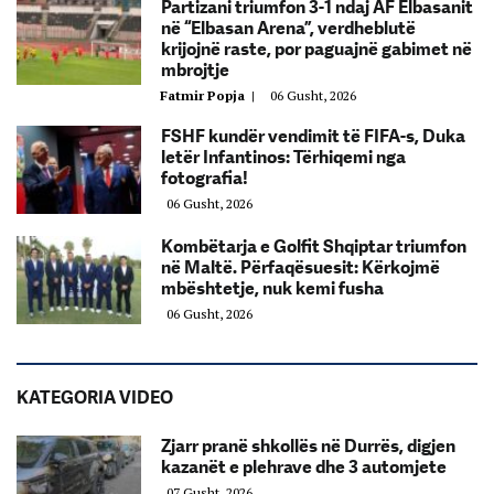
Partizani triumfon 3-1 ndaj AF Elbasanit
në “Elbasan Arena”, verdheblutë
krijojnë raste, por paguajnë gabimet në
mbrojtje
Fatmir Popja
|
06 Gusht, 2026
FSHF kundër vendimit të FIFA-s, Duka
letër Infantinos: Tërhiqemi nga
fotografia!
06 Gusht, 2026
Kombëtarja e Golfit Shqiptar triumfon
në Maltë. Përfaqësuesit: Kërkojmë
mbështetje, nuk kemi fusha
06 Gusht, 2026
KATEGORIA VIDEO
Zjarr pranë shkollës në Durrës, digjen
kazanët e plehrave dhe 3 automjete
07 Gusht, 2026