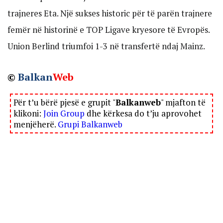
trajneres Eta. Një sukses historic për të parën trajnere
femër në historinë e TOP Ligave kryesore të Evropës.
Union Berlind triumfoi 1-3 në transfertë ndaj Mainz.
©
Balkan
Web
Për t’u bërë pjesë e grupit "
Balkanweb
" mjafton të
klikoni:
Join Group
dhe kërkesa do t’ju aprovohet
menjëherë.
Grupi Balkanweb