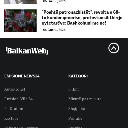
06 Gusht, 2026
“Poshtë patronazhistët”, revolta e 68-
të kundër qeverisë, protestuesit thirrje
qytetarëve: Bashkohuni me ne!
06 Gusht, 2026
EMISIONE NEWS24
KATEGORI
Autoktonët
Fillimi
Emisioni Vila 24
Minutë pas minute
Fit Station
Shqipëria
Kjo Javë
Politikë
Koha për t'u zgjuar
Kronikë