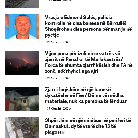
Vrasja e Edmond Sulës, policia
kontrolle në disa banesa në Bërxullë!
Shoqërohen disa persona për marrje në
pyetje
07 Gusht, 2026
Vijon puna për izolimin e vatrës së
zjarrit në Panahor të Mallakastrës/
Forca të shumta zjarrfikësish dhe FA në
zonë, ndërhyhet nga ajri
07 Gusht, 2026
Zjarr i fuqishëm në një banesë
dykatëshe në Fier/ Dëme të mëdha
materiale, nuk ka persona të lënduar
07 Gusht, 2026
Shpërthim në një minibus në periferi të
Damaskut, dy të vrarë dhe 13 të
plagosur