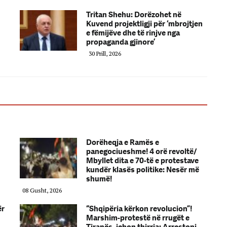
Tritan Shehu: Dorëzohet në
Kuvend projektligji për ‘mbrojtjen
e fëmijëve dhe të rinjve nga
propaganda gjinore’
30 Prill, 2026
Dorëheqja e Ramës e
panegociueshme! 4 orë revoltë/
Mbyllet dita e 70-të e protestave
kundër klasës politike: Nesër më
shumë!
08 Gusht, 2026
ër
“Shqipëria kërkon revolucion”!
Marshim-protestë në rrugët e