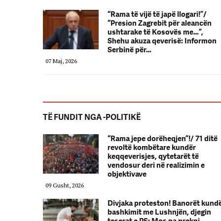
“Rama të vijë të japë llogari!”/
“Presion Zagrebit për aleancën
ushtarake të Kosovës me…”,
Shehu akuza qeverisë: Informon
Serbinë për…
07 Maj, 2026
TË FUNDIT NGA -POLITIKË
“Rama jepe dorëheqjen”!/ 71 ditë
revoltë kombëtare kundër
keqqeverisjes, qytetarët të
vendosur deri në realizimin e
objektivave
09 Gusht, 2026
Divjaka proteston! Banorët kund
bashkimit me Lushnjën, djegin