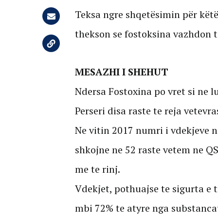
Teksa ngre shqetësimin për kët
thekson se fostoksina vazhdon t
MESAZHI I SHEHUT
Ndersa Fostoxina po vret si ne l
Perseri disa raste te reja vetevr
Ne vitin 2017 numri i vdekjeve 
shkojne ne 52 raste vetem ne QSUT
me te rinj.
Vdekjet, pothuajse te sigurta e t
mbi 72% te atyre nga substancat