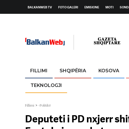
BALKANWEB TV
FOTO GALERI
EMISIONE
MOTI
SOND
FILLIMI
SHQIPËRIA
KOSOVA
TEKNOLOGJI
Fillimi
>
-Politikë
Deputeti i PD nxjerr shi