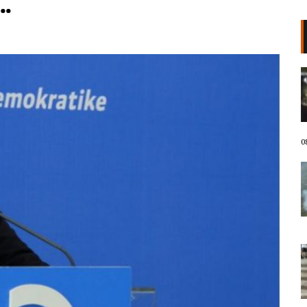
…
Dorëheqja e Ramës e
panegociueshme! 4 orë revoltë/
Mbyllet dita e 70-të e protestave
kundër klasës politike: Nesër më
shumë!
08 Gusht, 2026
0
VIDEO/ Ndezi zjarr për të djegur
barin pranë banesës, flakët iu
përhapën drejt malit të Krujës!
Arrestohet 73-vjeçari
08 Gusht, 2026
Divjaka proteston! Banorët
kundër bashkimit me Lushnjën,
djegin teserat e PS: Mos na prekni
identitetin!
08 Gusht, 2026