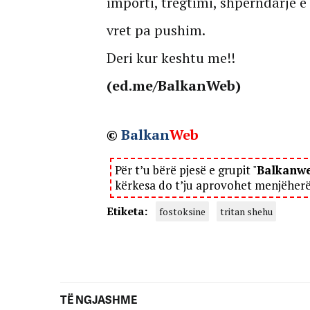
importi, tregtimi, shperndarje e
vret pa pushim.
Deri kur keshtu me!!
(ed.me/BalkanWeb)
©
Balkan
Web
Për t’u bërë pjesë e grupit "
Balkanw
kërkesa do t’ju aprovohet menjëher
Etiketa:
fostoksine
tritan shehu
TË NGJASHME