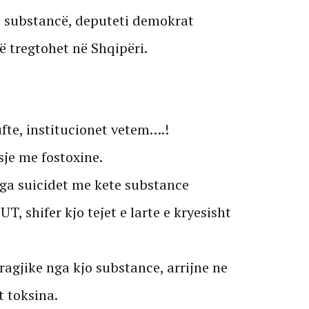
ë substancë, deputeti demokrat
ë tregtohet në Shqipëri.
ufte, institucionet vetem….!
asje me fostoxine.
nga suicidet me kete substance
, shifer kjo tejet e larte e kryesisht
ragjike nga kjo substance, arrijne ne
 toksina.