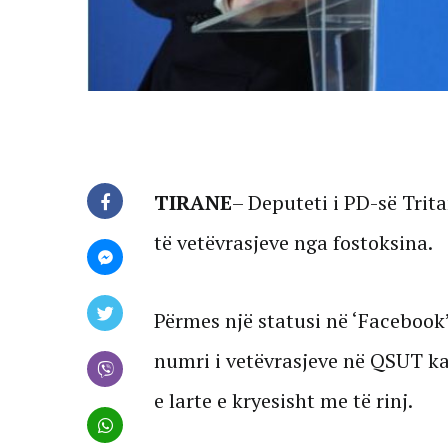
TIRANE
– Deputeti i PD-së Trit
të vetëvrasjeve nga fostoksina.
Përmes një statusi në ‘Facebook
numri i vetëvrasjeve në QSUT ka a
e larte e kryesisht me të rinj.