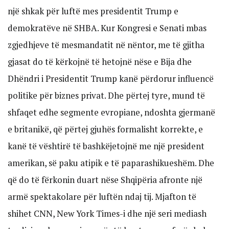
një shkak për luftë mes presidentit Trump e
demokratëve në SHBA. Kur Kongresi e Senati mbas
zgjedhjeve të mesmandatit në nëntor, me të gjitha
gjasat do të kërkojnë të hetojnë nëse e Bija dhe
Dhëndri i Presidentit Trump kanë përdorur influencë
politike për biznes privat. Dhe përtej tyre, mund të
shfaqet edhe segmente evropiane, ndoshta gjermanë
e britanikë, që përtej gjuhës formalisht korrekte, e
kanë të vështirë të bashkëjetojnë me një president
amerikan, së paku atipik e të paparashikueshëm. Dhe
që do të fërkonin duart nëse Shqipëria afronte një
armë spektakolare për luftën ndaj tij. Mjafton të
shihet CNN, New York Times-i dhe një seri mediash