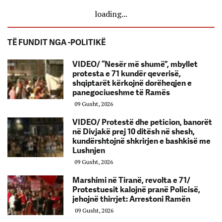
loading...
TË FUNDIT NGA -POLITIKË
VIDEO/ “Nesër më shumë”, mbyllet
protesta e 71 kundër qeverisë,
shqiptarët kërkojnë dorëheqjen e
panegociueshme të Ramës
09 Gusht, 2026
VIDEO/ Protestë dhe peticion, banorët
në Divjakë prej 10 ditësh në shesh,
kundërshtojnë shkrirjen e bashkisë me
Lushnjen
09 Gusht, 2026
Marshimi në Tiranë, revolta e 71/
Protestuesit kalojnë pranë Policisë,
jehojnë thirrjet: Arrestoni Ramën
09 Gusht, 2026