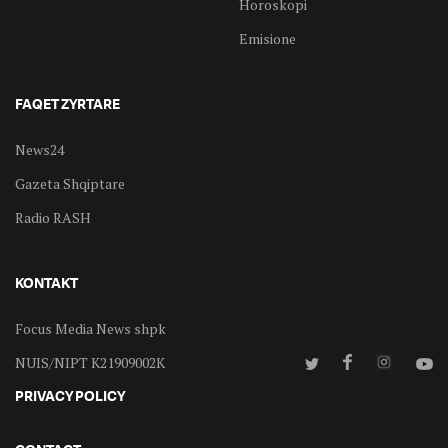
Horoskopi
Emisione
FAQET ZYRTARE
News24
Gazeta Shqiptare
Radio RASH
KONTAKT
Focus Media News shpk
NUIS/NIPT K21909002K
PRIVACY POLICY