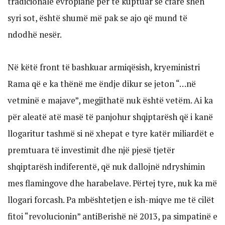
tradicionale evropiane për të kuptuar se cfarë sheh
syri sot, është shumë më pak se ajo që mund të
ndodhë nesër.
Në këtë front të bashkuar armiqësish, kryeministri
Rama që e ka thënë me ëndje dikur se jeton “…në
vetminë e majave”, megjithatë nuk është vetëm. Ai ka
për aleatë atë masë të panjohur shqiptarësh që i kanë
llogaritur tashmë si në xhepat e tyre katër miliardët e
premtuara të investimit dhe një pjesë tjetër
shqiptarësh indiferentë, që nuk dallojnë ndryshimin
mes flamingove dhe harabelave. Përtej tyre, nuk ka më
llogari forcash. Pa mbështetjen e ish-miqve me të cilët
fitoi “revolucionin” antiBerishë në 2013, pa simpatinë e