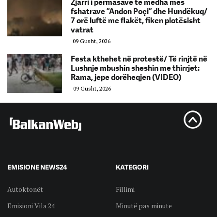
Zjarri i përmasave të mëdha mes
fshatrave “Andon Poçi” dhe Hundëkuq/
7 orë luftë me flakët, fiken plotësisht
vatrat
09 Gusht, 2026
Festa kthehet në protestë/ Të rinjtë në
Lushnje mbushin sheshin me thirrjet:
Rama, jepe dorëheqjen (VIDEO)
09 Gusht, 2026
EMISIONE NEWS24
KATEGORI
Autoktonët
Fillimi
Emisioni Vila 24
Minutë pas minute