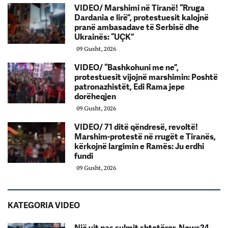
VIDEO/ Marshimi në Tiranë! “Rruga
Dardania e lirë”, protestuesit kalojnë
pranë ambasadave të Serbisë dhe
Ukrainës: “UÇK”
09 Gusht, 2026
VIDEO/ “Bashkohuni me ne”,
protestuesit vijojnë marshimin: Poshtë
patronazhistët, Edi Rama jepe
dorëheqjen
09 Gusht, 2026
VIDEO/ 71 ditë qëndresë, revoltë!
Marshim-protestë në rrugët e Tiranës,
kërkojnë largimin e Ramës: Ju erdhi
fundi
09 Gusht, 2026
KATEGORIA VIDEO
Një vit pas sulmit shtetëror, News24