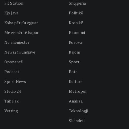
Fit Station
Shqipëria
Kjo Javë
Politikë
Koha për t'u zgjuar
Kronikë
Me zemër të hapur
Ekonomi
Në shënjester
Kosova
News24 Fundjavë
Rajoni
Oponencë
Sport
Podcast
Bota
Sport News
Kulturë
Studio 24
Metropol
Tak Fak
Analiza
Vetting
Teknologji
Shëndeti