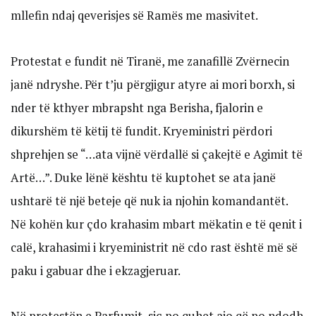
mllefin ndaj qeverisjes së Ramës me masivitet.
Protestat e fundit në Tiranë, me zanafillë Zvërnecin
janë ndryshe. Për t’ju përgjigur atyre ai mori borxh, si
nder të kthyer mbrapsht nga Berisha, fjalorin e
dikurshëm të këtij të fundit. Kryeministri përdori
shprehjen se “…ata vijnë vërdallë si çakejtë e Agimit të
Artë…”. Duke lënë kështu të kuptohet se ata janë
ushtarë të një beteje që nuk ia njohin komandantët.
Në kohën kur çdo krahasim mbart mëkatin e të qenit i
calë, krahasimi i kryeministrit në cdo rast është më së
paku i gabuar dhe i ekzagjeruar.
Në protestën e Parfumit, siç po quhet ajo që po ndodh