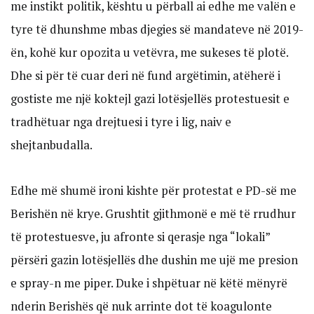
me instikt politik, kështu u përball ai edhe me valën e
tyre të dhunshme mbas djegies së mandateve në 2019-
ën, kohë kur opozita u vetëvra, me sukeses të plotë.
Dhe si për të cuar deri në fund argëtimin, atëherë i
gostiste me një koktejl gazi lotësjellës protestuesit e
tradhëtuar nga drejtuesi i tyre i lig, naiv e
shejtanbudalla.
Edhe më shumë ironi kishte për protestat e PD-së me
Berishën në krye. Grushtit gjithmonë e më të rrudhur
të protestuesve, ju afronte si qerasje nga “lokali”
përsëri gazin lotësjellës dhe dushin me ujë me presion
e spray-n me piper. Duke i shpëtuar në këtë mënyrë
nderin Berishës që nuk arrinte dot të koagulonte