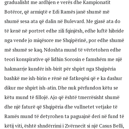
gradualisht me ardhjen e verës dhe Kampionatit
Botëror, që armiqtë e Edi Ramës janë shumë më
shumë sesa ata që dalin në Bulevard. Me gjasë ata do
të kenë në portret edhe zili fqinjësh, edhe luftë hibride
nga vende jo miqësore me Shqipërinë, por edhe shumë
më shumë se kaq. Ndoshta mund të vërtetohen edhe
teori konspirative që lidhin Sorosin e famshëm me një
hakmarrje kundër ish-birit për shpirt nga Shqipëria
bashkë me ish-birin e rënë në fatkeqësi që e ka dashur
dikur me shpirt ish-atin. Dhe nuk përfundon këtu se
këtu mund të fillojë. Ajo që është tmerrësisht shumë
dhe një faturë që Shqipëria dhe vullnetet vetjake të
Ramës mund të detyrohen ta paguajnë deri në fund të
këtij viti, është shndërrimi i Zvërnecit si një Casus Belli,