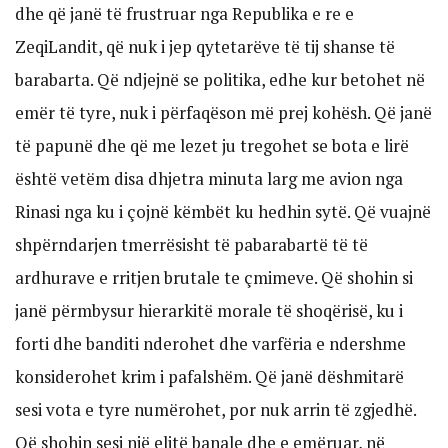
dhe që janë të frustruar nga Republika e re e
ZeqiLandit, që nuk i jep qytetarëve të tij shanse të
barabarta. Që ndjejnë se politika, edhe kur betohet në
emër të tyre, nuk i përfaqëson më prej kohësh. Që janë
të papunë dhe që me lezet ju tregohet se bota e lirë
është vetëm disa dhjetra minuta larg me avion nga
Rinasi nga ku i çojnë këmbët ku hedhin sytë. Që vuajnë
shpërndarjen tmerrësisht të pabarabartë të të
ardhurave e rritjen brutale te çmimeve. Që shohin si
janë përmbysur hierarkitë morale të shoqërisë, ku i
forti dhe banditi nderohet dhe varfëria e ndershme
konsiderohet krim i pafalshëm. Që janë dëshmitarë
sesi vota e tyre numërohet, por nuk arrin të zgjedhë.
Që shohin sesi një elitë banale dhe e emëruar, në