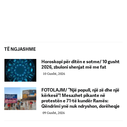
TË NGJASHME
Horoskopi për ditën e sotme/ 10 gusht
2026, zbuloni shenjat më me fat
10 Gusht, 2026
FOTOLAJM/ “Një popull, një zë dhe një
kërkesë”! Mesazhet pikante në
protestën e 71-të kundër Ramës:
Qëndrimi ynë nuk ndryshon, dorëheqje
09 Gusht, 2026