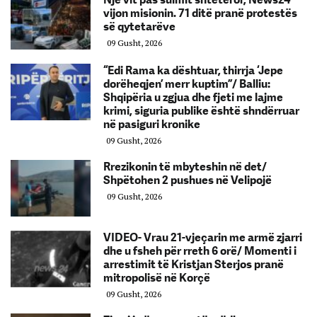
vijon misionin. 71 ditë pranë protestës
së qytetarëve
09 Gusht, 2026
“Edi Rama ka dështuar, thirrja ‘Jepe
dorëheqjen’ merr kuptim”/ Balliu:
Shqipëria u zgjua dhe fjeti me lajme
krimi, siguria publike është shndërruar
në pasiguri kronike
09 Gusht, 2026
Rrezikonin të mbyteshin në det/
Shpëtohen 2 pushues në Velipojë
09 Gusht, 2026
VIDEO- Vrau 21-vjeçarin me armë zjarri
dhe u fsheh për rreth 6 orë/ Momenti i
arrestimit të Kristjan Sterjos pranë
mitropolisë në Korçë
09 Gusht, 2026