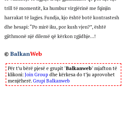
trill të momentit, ka humbur virgjërinë me fqinjin
harrakat të lagjes. Fundja, kjo është botë kontrastesh
dhe hesapi: “Po mirë iku, por kush vjen?”, është
gjithmonë një dilemë që kërkon zgjidhje…!
©
Balkan
Web
Për t’u bërë pjesë e grupit "
Balkanweb
" mjafton të
klikoni:
Join Group
dhe kërkesa do t’ju aprovohet
menjëherë.
Grupi Balkanweb