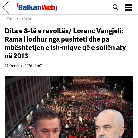
Fillimi
>
-Politikë
Dita e 8-të e revoltës/ Lorenc Vangjeli:
Rama i lodhur nga pushteti dhe pa
mbështetjen e ish-miqve që e sollën aty
në 2013
07 Qershor, 2026 11:07