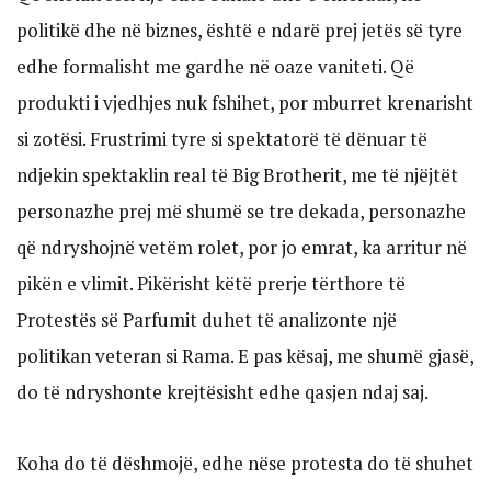
politikë dhe në biznes, është e ndarë prej jetës së tyre
edhe formalisht me gardhe në oaze vaniteti. Që
produkti i vjedhjes nuk fshihet, por mburret krenarisht
si zotësi. Frustrimi tyre si spektatorë të dënuar të
ndjekin spektaklin real të Big Brotherit, me të njëjtët
personazhe prej më shumë se tre dekada, personazhe
që ndryshojnë vetëm rolet, por jo emrat, ka arritur në
pikën e vlimit. Pikërisht këtë prerje tërthore të
Protestës së Parfumit duhet të analizonte një
politikan veteran si Rama. E pas kësaj, me shumë gjasë,
do të ndryshonte krejtësisht edhe qasjen ndaj saj.
Koha do të dëshmojë, edhe nëse protesta do të shuhet