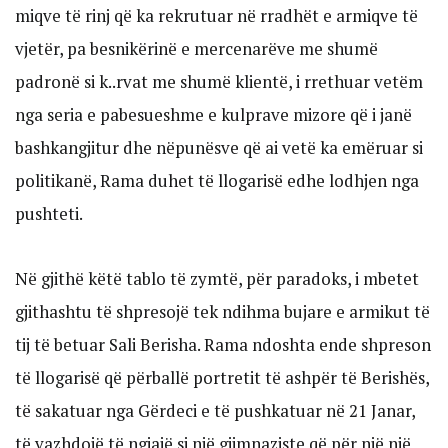
miqve të rinj që ka rekrutuar në rradhët e armiqve të
vjetër, pa besnikërinë e mercenarëve me shumë
padronë si k..rvat me shumë klientë, i rrethuar vetëm
nga seria e pabesueshme e kulprave mizore që i janë
bashkangjitur dhe nëpunësve që ai vetë ka emëruar si
politikanë, Rama duhet të llogarisë edhe lodhjen nga
pushteti.
Në gjithë këtë tablo të zymtë, për paradoks, i mbetet
gjithashtu të shpresojë tek ndihma bujare e armikut të
tij të betuar Sali Berisha. Rama ndoshta ende shpreson
të llogarisë që përballë portretit të ashpër të Berishës,
të sakatuar nga Gërdeci e të pushkatuar në 21 Janar,
të vazhdojë të ngjajë si një gjimnaziste që për një një