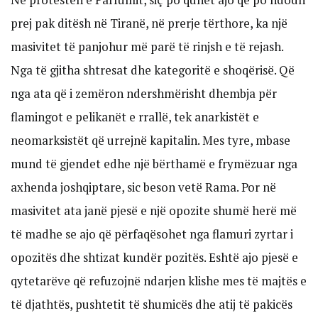
prej pak ditësh në Tiranë, në prerje tërthore, ka një
masivitet të panjohur më parë të rinjsh e të rejash.
Nga të gjitha shtresat dhe kategoritë e shoqërisë. Që
nga ata që i zemëron ndershmërisht dhembja për
flamingot e pelikanët e rrallë, tek anarkistët e
neomarksistët që urrejnë kapitalin. Mes tyre, mbase
mund të gjendet edhe një bërthamë e frymëzuar nga
axhenda joshqiptare, sic beson vetë Rama. Por në
masivitet ata janë pjesë e një opozite shumë herë më
të madhe se ajo që përfaqësohet nga flamuri zyrtar i
opozitës dhe shtizat kundër pozitës. Eshtë ajo pjesë e
qytetarëve që refuzojnë ndarjen klishe mes të majtës e
të djathtës, pushtetit të shumicës dhe atij të pakicës