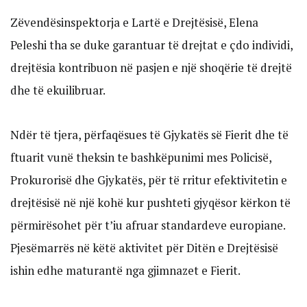
Zëvendësinspektorja e Lartë e Drejtësisë, Elena
Peleshi tha se duke garantuar të drejtat e çdo individi,
drejtësia kontribuon në pasjen e një shoqërie të drejtë
dhe të ekuilibruar.
Ndër të tjera, përfaqësues të Gjykatës së Fierit dhe të
ftuarit vunë theksin te bashkëpunimi mes Policisë,
Prokurorisë dhe Gjykatës, për të rritur efektivitetin e
drejtësisë në një kohë kur pushteti gjyqësor kërkon të
përmirësohet për t’iu afruar standardeve europiane.
Pjesëmarrës në këtë aktivitet për Ditën e Drejtësisë
ishin edhe maturantë nga gjimnazet e Fierit.