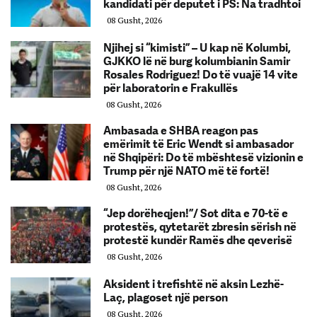
kandidati për deputet i PS: Na tradhtoi
08 Gusht, 2026
Njihej si “kimisti” – U kap në Kolumbi,
GJKKO lë në burg kolumbianin Samir
Rosales Rodriguez! Do të vuajë 14 vite
për laboratorin e Frakullës
08 Gusht, 2026
Ambasada e SHBA reagon pas
emërimit të Eric Wendt si ambasador
në Shqipëri: Do të mbështesë vizionin e
Trump për një NATO më të fortë!
08 Gusht, 2026
“Jep dorëheqjen!”/ Sot dita e 70-të e
protestës, qytetarët zbresin sërish në
protestë kundër Ramës dhe qeverisë
08 Gusht, 2026
Aksident i trefishtë në aksin Lezhë-
Laç, plagoset një person
08 Gusht, 2026