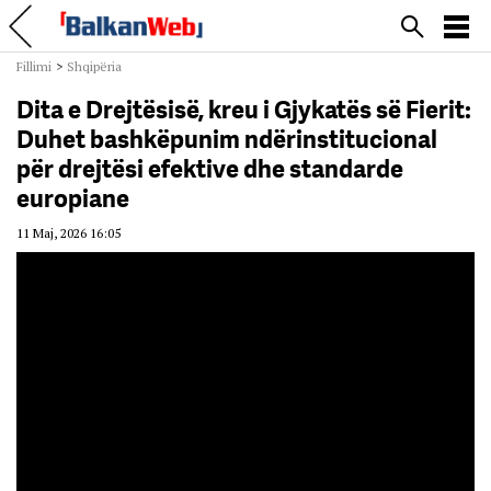
Fillimi
>
Shqipëria
Dita e Drejtësisë, kreu i Gjykatës së Fierit:
Duhet bashkëpunim ndërinstitucional
për drejtësi efektive dhe standarde
europiane
11 Maj, 2026 16:05