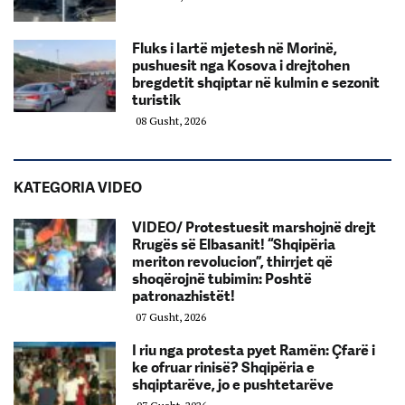
Fluks i lartë mjetesh në Morinë,
pushuesit nga Kosova i drejtohen
bregdetit shqiptar në kulmin e sezonit
turistik
08 Gusht, 2026
KATEGORIA VIDEO
VIDEO/ Protestuesit marshojnë drejt
Rrugës së Elbasanit! “Shqipëria
meriton revolucion”, thirrjet që
shoqërojnë tubimin: Poshtë
patronazhistët!
07 Gusht, 2026
I riu nga protesta pyet Ramën: Çfarë i
ke ofruar rinisë? Shqipëria e
shqiptarëve, jo e pushtetarëve