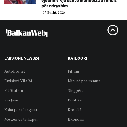
vjedhur! Kjo është mundësia e fundit
për ndryshim
07 Gusht, 2026
EMISIONE NEWS24
KATEGORI
Autoktonët
Fillimi
Emisioni Vila 24
Minutë pas minute
Fit Station
Shqipëria
Kjo Javë
Politikë
Koha për t'u zgjuar
Kronikë
Me zemër të hapur
Ekonomi