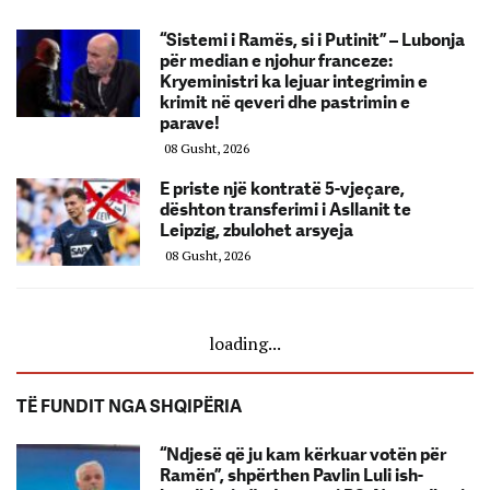
“Sistemi i Ramës, si i Putinit” – Lubonja
për median e njohur franceze:
Kryeministri ka lejuar integrimin e
krimit në qeveri dhe pastrimin e
parave!
08 Gusht, 2026
E priste një kontratë 5-vjeçare,
dështon transferimi i Asllanit te
Leipzig, zbulohet arsyeja
08 Gusht, 2026
loading...
TË FUNDIT NGA SHQIPËRIA
“Ndjesë që ju kam kërkuar votën për
Ramën”, shpërthen Pavlin Luli ish-