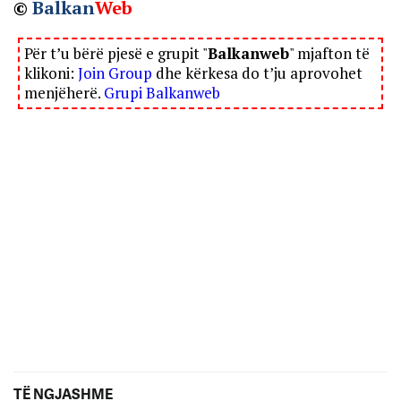
©
Balkan
Web
Për t’u bërë pjesë e grupit "
Balkanweb
" mjafton të
klikoni:
Join Group
dhe kërkesa do t’ju aprovohet
menjëherë.
Grupi Balkanweb
TË NGJASHME