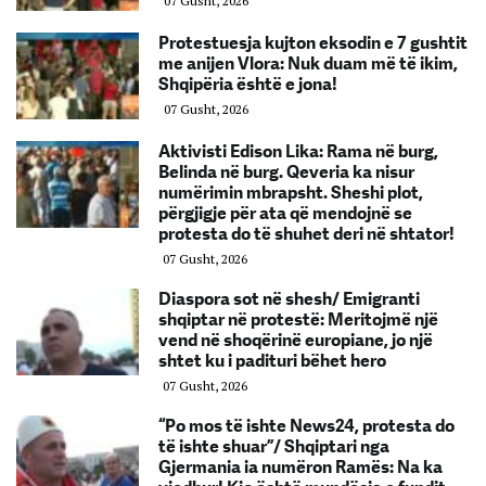
07 Gusht, 2026
Protestuesja kujton eksodin e 7 gushtit
me anijen Vlora: Nuk duam më të ikim,
Shqipëria është e jona!
07 Gusht, 2026
Aktivisti Edison Lika: Rama në burg,
Belinda në burg. Qeveria ka nisur
numërimin mbrapsht. Sheshi plot,
përgjigje për ata që mendojnë se
protesta do të shuhet deri në shtator!
07 Gusht, 2026
Diaspora sot në shesh/ Emigranti
shqiptar në protestë: Meritojmë një
vend në shoqërinë europiane, jo një
shtet ku i padituri bëhet hero
07 Gusht, 2026
“Po mos të ishte News24, protesta do
të ishte shuar”/ Shqiptari nga
Gjermania ia numëron Ramës: Na ka