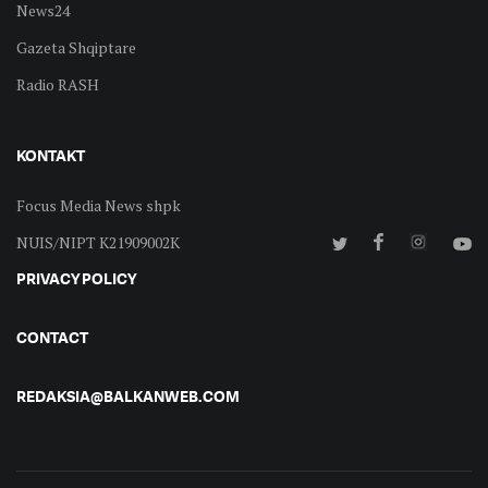
News24
Gazeta Shqiptare
Radio RASH
KONTAKT
Focus Media News shpk
NUIS/NIPT K21909002K
PRIVACY POLICY
CONTACT
REDAKSIA@BALKANWEB.COM