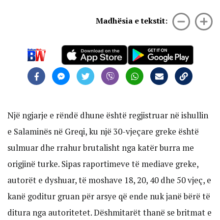
Madhësia e tekstit:
Një ngjarje e rëndë dhune është regjistruar në ishullin
e Salaminës në Greqi, ku një 30-vjeçare greke është
sulmuar dhe rrahur brutalisht nga katër burra me
origjinë turke. Sipas raportimeve të mediave greke,
autorët e dyshuar, të moshave 18, 20, 40 dhe 50 vjeç, e
kanë goditur gruan për arsye që ende nuk janë bërë të
ditura nga autoritetet. Dëshmitarët thanë se britmat e