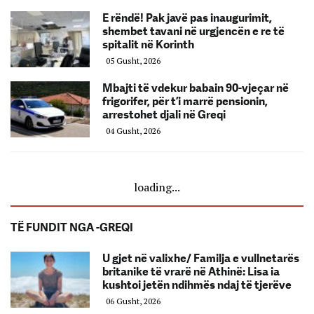
E rëndë! Pak javë pas inaugurimit,
shembet tavani në urgjencën e re të
spitalit në Korinth
05 Gusht, 2026
Mbajti të vdekur babain 90-vjeçar në
frigorifer, për t’i marrë pensionin,
arrestohet djali në Greqi
04 Gusht, 2026
loading...
TË FUNDIT NGA -GREQI
U gjet në valixhe/ Familja e vullnetarës
britanike të vrarë në Athinë: Lisa ia
kushtoi jetën ndihmës ndaj të tjerëve
06 Gusht, 2026