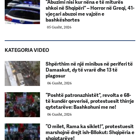
“Abuzimi nisi kur nëna e të miturës
shkoi në Shqipëri” – Horror në Greqi, 41-
vjeçari abuzoi me vajzën e
bashkëshortes
05 Gusht, 2026
KATEGORIA VIDEO
Shpërthim në një minibus në periferi të
Damaskut, dy të vrarë dhe 13 të
plagosur
06 Gusht, 2026
“Poshtë patronazhistët”, revolta e 68-
të kundër qeverisë, protestuesit thirrje
qytetarëve: Bashkohuni me ne!
06 Gusht, 2026
“O milet, Rama ka siklet!”, protestuesit
marshojnë drejt ish-Bllokut: Shqipëria e
shqiptarëve!