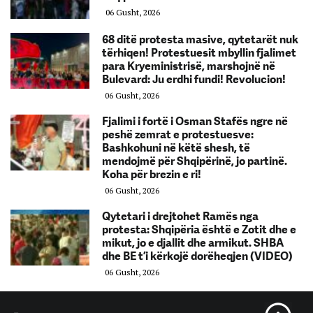
06 Gusht, 2026
68 ditë protesta masive, qytetarët nuk
tërhiqen! Protestuesit mbyllin fjalimet
para Kryeministrisë, marshojnë në
Bulevard: Ju erdhi fundi! Revolucion!
06 Gusht, 2026
Fjalimi i fortë i Osman Stafës ngre në
peshë zemrat e protestuesve:
Bashkohuni në këtë shesh, të
mendojmë për Shqipërinë, jo partinë.
Koha për brezin e ri!
06 Gusht, 2026
Qytetari i drejtohet Ramës nga
protesta: Shqipëria është e Zotit dhe e
mikut, jo e djallit dhe armikut. SHBA
dhe BE t’i kërkojë dorëheqjen (VIDEO)
06 Gusht, 2026