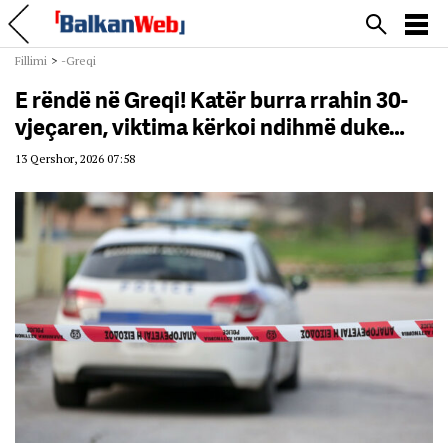
Fillimi
>
-Greqi
E rëndë në Greqi! Katër burra rrahin 30-
vjeçaren, viktima kërkoi ndihmë duke…
13 Qershor, 2026 07:58