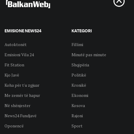
EMISIONE NEWS24
KATEGORI
Autoktonët
Fillimi
Emisioni Vila 24
Minutë pas minute
Fit Station
Shqipëria
Kjo Javë
Politikë
Koha për t'u zgjuar
Kronikë
Me zemër të hapur
Ekonomi
Në shënjester
Kosova
News24 Fundjavë
Rajoni
Oponencë
Sport