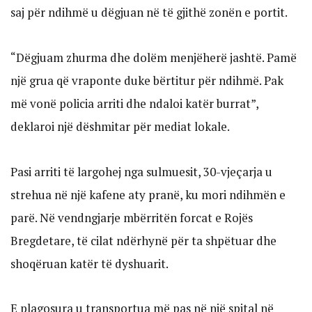
saj për ndihmë u dëgjuan në të gjithë zonën e portit.
“Dëgjuam zhurma dhe dolëm menjëherë jashtë. Pamë
një grua që vraponte duke bërtitur për ndihmë. Pak
më vonë policia arriti dhe ndaloi katër burrat”,
deklaroi një dëshmitar për mediat lokale.
Pasi arriti të largohej nga sulmuesit, 30-vjeçarja u
strehua në një kafene aty pranë, ku mori ndihmën e
parë. Në vendngjarje mbërritën forcat e Rojës
Bregdetare, të cilat ndërhynë për ta shpëtuar dhe
shoqëruan katër të dyshuarit.
E plagosura u transportua më pas në një spital në