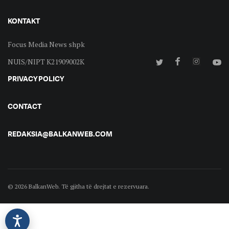
KONTAKT
Focus Media News shpk
NUIS/NIPT K21909002K
PRIVACY POLICY
CONTACT
REDAKSIA@BALKANWEB.COM
© 2026 BalkanWeb. Të gjitha të drejtat e rezervuara.