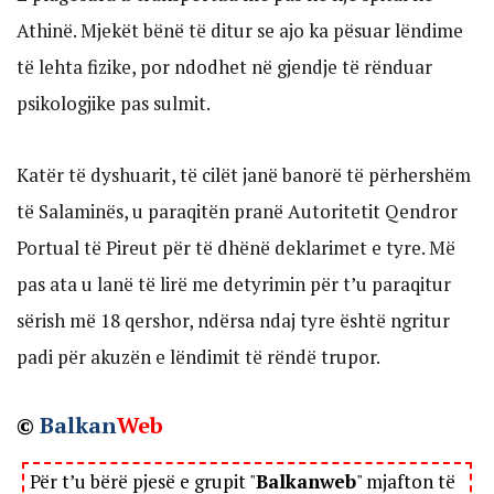
Athinë. Mjekët bënë të ditur se ajo ka pësuar lëndime
të lehta fizike, por ndodhet në gjendje të rënduar
psikologjike pas sulmit.
Katër të dyshuarit, të cilët janë banorë të përhershëm
të Salaminës, u paraqitën pranë Autoritetit Qendror
Portual të Pireut për të dhënë deklarimet e tyre. Më
pas ata u lanë të lirë me detyrimin për t’u paraqitur
sërish më 18 qershor, ndërsa ndaj tyre është ngritur
padi për akuzën e lëndimit të rëndë trupor.
©
Balkan
Web
Për t’u bërë pjesë e grupit "
Balkanweb
" mjafton të