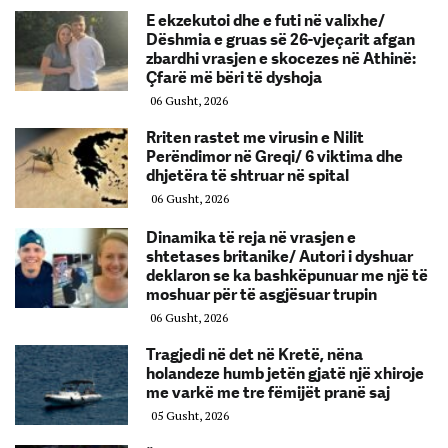
E ekzekutoi dhe e futi në valixhe/
Dëshmia e gruas së 26-vjeçarit afgan
zbardhi vrasjen e skocezes në Athinë:
Çfarë më bëri të dyshoja
06 Gusht, 2026
Rriten rastet me virusin e Nilit
Perëndimor në Greqi/ 6 viktima dhe
dhjetëra të shtruar në spital
06 Gusht, 2026
Dinamika të reja në vrasjen e
shtetases britanike/ Autori i dyshuar
deklaron se ka bashkëpunuar me një të
moshuar për të asgjësuar trupin
06 Gusht, 2026
Tragjedi në det në Kretë, nëna
holandeze humb jetën gjatë një xhiroje
me varkë me tre fëmijët pranë saj
05 Gusht, 2026