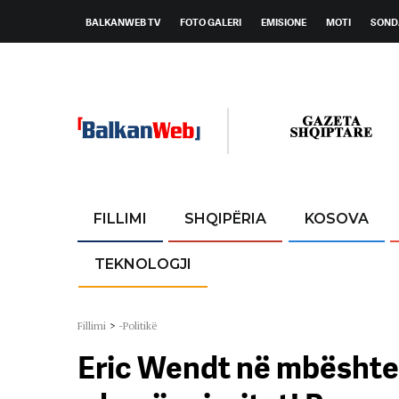
BALKANWEB TV
FOTO GALERI
EMISIONE
MOTI
SOND
FILLIMI
SHQIPËRIA
KOSOVA
TEKNOLOGJI
Fillimi
>
-Politikë
Eric Wendt në mbështet