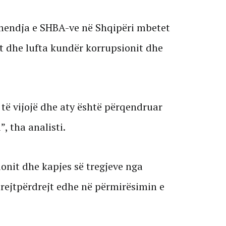
ëmendja e SHBA-ve në Shqipëri mbetet
 dhe lufta kundër korrupsionit dhe
ë vijojë dhe aty është përqendruar
, tha analisti.
ionit dhe kapjes së tregjeve nga
drejtpërdrejt edhe në përmirësimin e