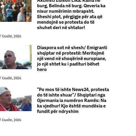
Aktivisti Edison Lika: Rama në
burg, Belinda në burg. Qeveria ka
nisur numërimin mbrapsht.
Sheshi plot, përgjigje për ata që
mendojnë se protesta do të
shuhet deri në shtator!
7 Gusht, 2026
07 Gusht, 2026
Diaspora sot në shesh/ Emigranti
shqiptar në protestë: Meritojmë
një vend në shoqërinë europiane,
jo një shtet ku i padituri bëhet
hero
7 Gusht, 2026
07 Gusht, 2026
“Po mos të ishte News24, protesta
do të ishte shuar”/ Shqiptari nga
Gjermania ia numëron Ramës: Na
ka vjedhur! Kjo është mundësia e
fundit për ndryshim
7 Gusht, 2026
07 Gusht, 2026