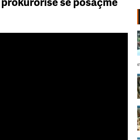
 e prokurorisë së posaçme
VIDEO/ Protestuesit marshojnë
drejt Rrugës së Elbasanit!
“Shqipëria meriton revolucion”,
thirrjet që shoqërojnë tubimin:
Poshtë patronazhistët!
07 Gusht, 2026
0
I riu nga protesta pyet Ramën:
Çfarë i ke ofruar rinisë? Shqipëria
e shqiptarëve, jo e pushtetarëve
07 Gusht, 2026
Protestuesja kujton eksodin e 7
gushtit me anijen Vlora: Nuk duam
më të ikim, Shqipëria është e jona!
07 Gusht, 2026