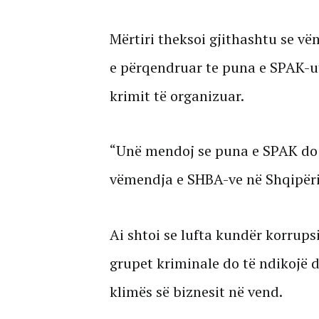
Mërtiri theksoi gjithashtu se v
e përqendruar te puna e SPAK-ut
krimit të organizuar.
“Unë mendoj se puna e SPAK do t
vëmendja e SHBA-ve në Shqipëri”
Ai shtoi se lufta kundër korrups
grupet kriminale do të ndikojë 
klimës së biznesit në vend.