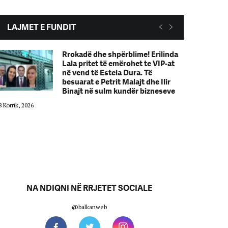
LAJMET E FUNDIT
Rrokadë dhe shpërblime! Erilinda
Lala pritet të emërohet te VIP-at
në vend të Estela Dura. Të
besuarat e Petrit Malajt dhe Ilir
Binajt në sulm kundër bizneseve
8 Korrik, 2026
28 Korrik, 2026
NA NDIQNI NË RRJETET SOCIALE
@balkanweb