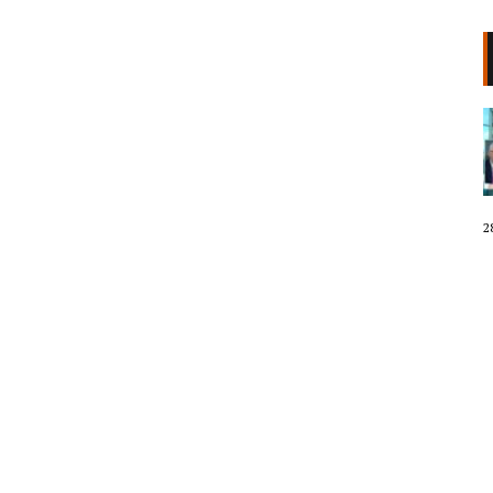
Rrokadë dhe shpërblime! Erilinda
Lala pritet të emërohet te VIP-at
në vend të Estela Dura. Të
besuarat e Petrit Malajt dhe Ilir
Binajt në sulm kundër bizneseve
28 Korrik, 2026
2