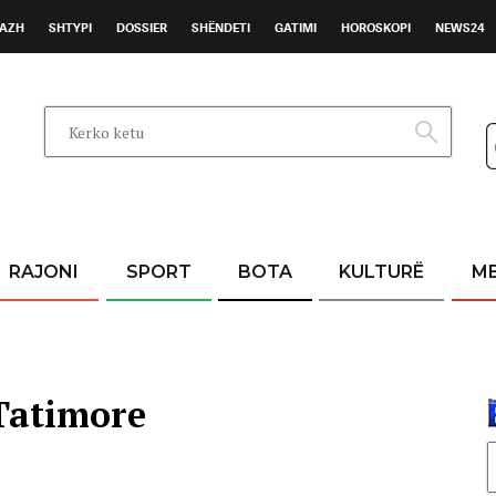
AZH
SHTYPI
DOSSIER
SHËNDETI
GATIMI
HOROSKOPI
NEWS24
RAJONI
SPORT
BOTA
KULTURË
M
Tatimore