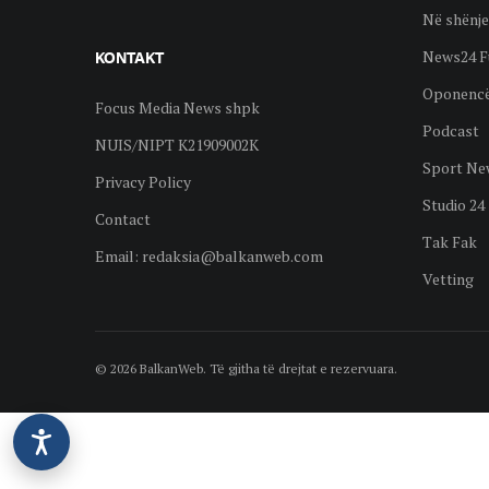
Në shënje
News24 F
KONTAKT
Oponenc
Focus Media News shpk
Podcast
NUIS/NIPT K21909002K
Sport Ne
Privacy Policy
Studio 24
Contact
Tak Fak
Email:
redaksia@balkanweb.com
Vetting
© 2026 BalkanWeb. Të gjitha të drejtat e rezervuara.
©