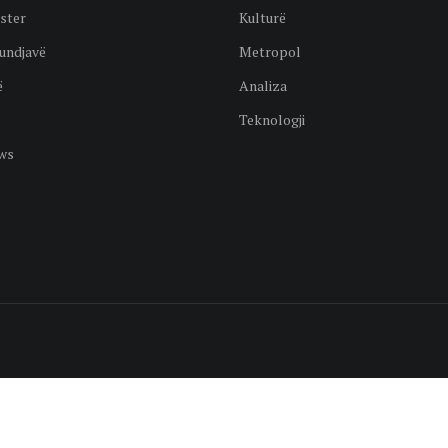
ster
Kulturë
undjavë
Metropol
ë
Analiza
Teknologji
ws