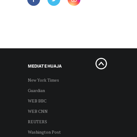
MEDIAT E HUAJA
New York Times
Guardian
WEB BBC
WEB CNN
REUTERS
Washington Post