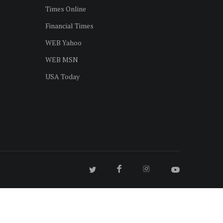
Times Online
Financial Times
WEB Yahoo
WEB MSN
USA Today