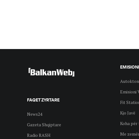
EMISION
Autokton
Emisioni 
FAQET ZYRTARE
Fit Statio
Kjo Javë
News24
Koha për 
Gazeta Shqiptare
Me zemër
Radio RASH