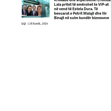
Rrokadë dhe shpërblime! Erilinda
Lala pritet të emërohet te VIP-at
në vend të Estela Dura. Të
besuarat e Petrit Malajt dhe Ilir
Binajt në sulm kundër bizneseve
LQ
|
28 Korrik, 2026