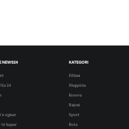
E NEWS24
KATEGORI
ët
Fillimi
Vila 24
Shqipëria
n
Kosova
Rajoni
t'u zgjuar
Sport
 të hapur
Bota