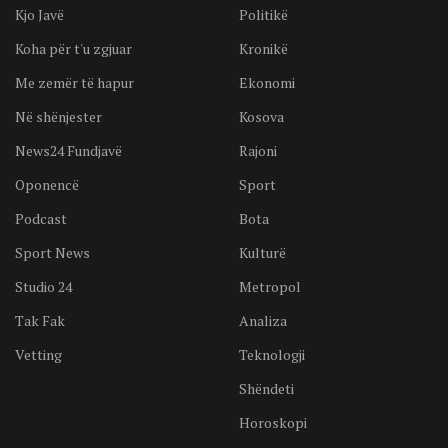
Kjo Javë
Politikë
Koha për t'u zgjuar
Kronikë
Me zemër të hapur
Ekonomi
Në shënjester
Kosova
News24 Fundjavë
Rajoni
Oponencë
Sport
Podcast
Bota
Sport News
Kulturë
Studio 24
Metropol
Tak Fak
Analiza
Vetting
Teknologji
Shëndeti
Horoskopi