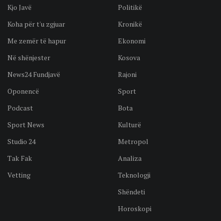
Kjo Javë
Politikë
Koha për t'u zgjuar
Kronikë
Me zemër të hapur
Ekonomi
Në shënjester
Kosova
News24 Fundjavë
Rajoni
Oponencë
Sport
Podcast
Bota
Sport News
Kulturë
Studio 24
Metropol
Tak Fak
Analiza
Vetting
Teknologji
Shëndeti
Horoskopi