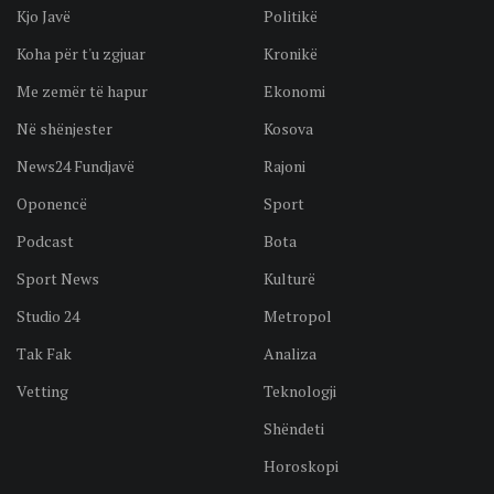
Kjo Javë
Politikë
Koha për t'u zgjuar
Kronikë
Me zemër të hapur
Ekonomi
Në shënjester
Kosova
News24 Fundjavë
Rajoni
Oponencë
Sport
Podcast
Bota
Sport News
Kulturë
Studio 24
Metropol
Tak Fak
Analiza
Vetting
Teknologji
Shëndeti
Horoskopi