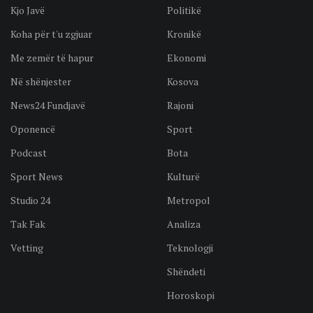
Kjo Javë
Politikë
Koha për t'u zgjuar
Kronikë
Me zemër të hapur
Ekonomi
Në shënjester
Kosova
News24 Fundjavë
Rajoni
Oponencë
Sport
Podcast
Bota
Sport News
Kulturë
Studio 24
Metropol
Tak Fak
Analiza
Vetting
Teknologji
Shëndeti
Horoskopi