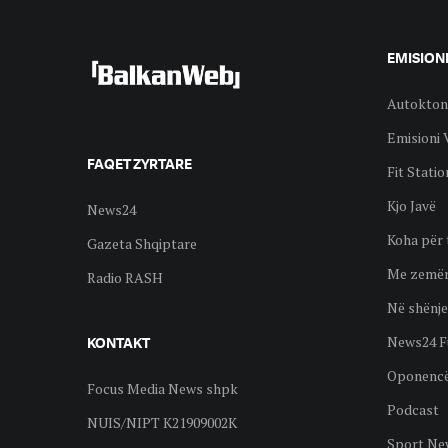
EMISION
Autokton
Emisioni 
FAQET ZYRTARE
Fit Statio
Kjo Javë
News24
Koha për 
Gazeta Shqiptare
Me zemër
Radio RASH
Në shënje
News24 F
KONTAKT
Oponenc
Focus Media News shpk
Podcast
NUIS/NIPT K21909002K
Sport Ne