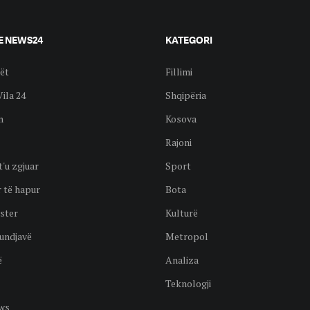
E NEWS24
KATEGORI
ët
Fillimi
Vila 24
Shqipëria
n
Kosova
Rajoni
t'u zgjuar
Sport
 të hapur
Bota
ster
Kulturë
undjavë
Metropol
ë
Analiza
Teknologji
ws