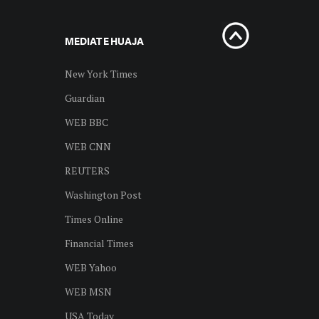
MEDIAT E HUAJA
New York Times
Guardian
WEB BBC
WEB CNN
REUTERS
Washington Post
Times Online
Financial Times
WEB Yahoo
WEB MSN
USA Today