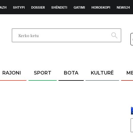
AZH
SHTYPI
DOSSIER
SHËNDETI
GATIMI
HOROSKOPI
NEWS24
RAJONI
SPORT
BOTA
KULTURË
M