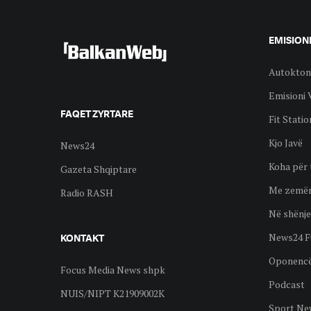
EMISION
Autokton
Emisioni 
FAQET ZYRTARE
Fit Statio
Kjo Javë
News24
Koha për 
Gazeta Shqiptare
Me zemër
Radio RASH
Në shënje
News24 F
KONTAKT
Oponenc
Focus Media News shpk
Podcast
NUIS/NIPT K21909002K
Sport Ne