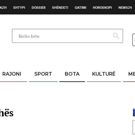
AZH
SHTYPI
DOSSIER
SHËNDETI
GATIMI
HOROSKOPI
NEWS24
RAJONI
SPORT
BOTA
KULTURË
M
hës