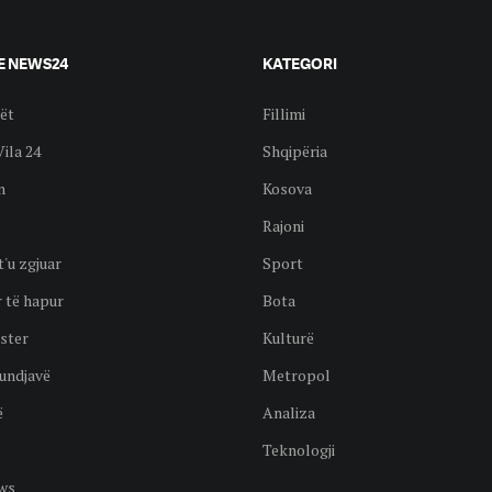
E NEWS24
KATEGORI
ët
Fillimi
Vila 24
Shqipëria
n
Kosova
Rajoni
t'u zgjuar
Sport
 të hapur
Bota
ster
Kulturë
undjavë
Metropol
ë
Analiza
Teknologji
ws