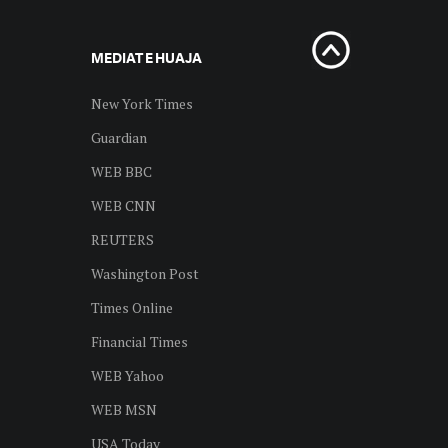
MEDIAT E HUAJA
New York Times
Guardian
WEB BBC
WEB CNN
REUTERS
Washington Post
Times Online
Financial Times
WEB Yahoo
WEB MSN
USA Today