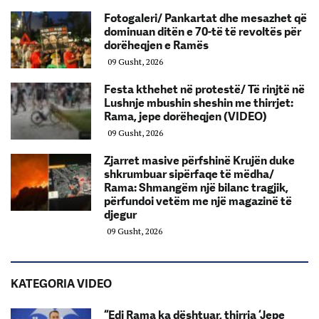
Fotogaleri/ Pankartat dhe mesazhet që
dominuan ditën e 70-të të revoltës për
dorëheqjen e Ramës
09 Gusht, 2026
Festa kthehet në protestë/ Të rinjtë në
Lushnje mbushin sheshin me thirrjet:
Rama, jepe dorëheqjen (VIDEO)
09 Gusht, 2026
Zjarret masive përfshinë Krujën duke
shkrumbuar sipërfaqe të mëdha/
Rama: Shmangëm një bilanc tragjik,
përfundoi vetëm me një magazinë të
djegur
09 Gusht, 2026
KATEGORIA VIDEO
“Edi Rama ka dështuar, thirrja ‘Jepe