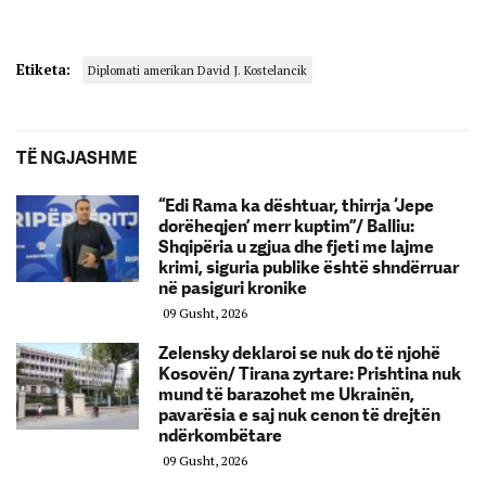
Etiketa:
Diplomati amerikan David J. Kostelancik
TË NGJASHME
“Edi Rama ka dështuar, thirrja ‘Jepe
dorëheqjen’ merr kuptim”/ Balliu:
Shqipëria u zgjua dhe fjeti me lajme
krimi, siguria publike është shndërruar
në pasiguri kronike
09 Gusht, 2026
Zelensky deklaroi se nuk do të njohë
Kosovën/ Tirana zyrtare: Prishtina nuk
mund të barazohet me Ukrainën,
pavarësia e saj nuk cenon të drejtën
ndërkombëtare
09 Gusht, 2026