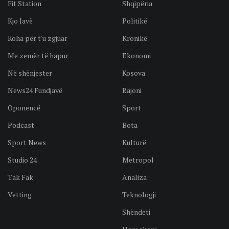
Fit Station
Shqipëria
Kjo Javë
Politikë
Koha për t'u zgjuar
Kronikë
Me zemër të hapur
Ekonomi
Në shënjester
Kosova
News24 Fundjavë
Rajoni
Oponencë
Sport
Podcast
Bota
Sport News
Kulturë
Studio 24
Metropol
Tak Fak
Analiza
Vetting
Teknologji
Shëndeti