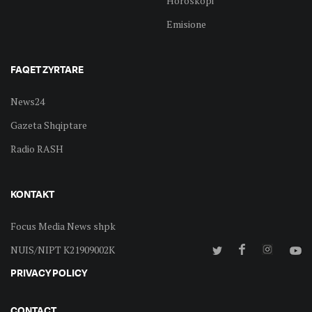
Horoskopi
Emisione
FAQET ZYRTARE
News24
Gazeta Shqiptare
Radio RASH
KONTAKT
Focus Media News shpk
NUIS/NIPT K21909002K
PRIVACY POLICY
CONTACT