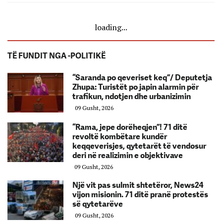
loading...
TË FUNDIT NGA -POLITIKË
“Saranda po qeveriset keq”/ Deputetja
Zhupa: Turistët po japin alarmin për
trafikun, ndotjen dhe urbanizimin
09 Gusht, 2026
“Rama, jepe dorëheqjen”! 71 ditë
revoltë kombëtare kundër
keqqeverisjes, qytetarët të vendosur
deri në realizimin e objektivave
09 Gusht, 2026
Një vit pas sulmit shtetëror, News24
vijon misionin. 71 ditë pranë protestës
së qytetarëve
09 Gusht, 2026