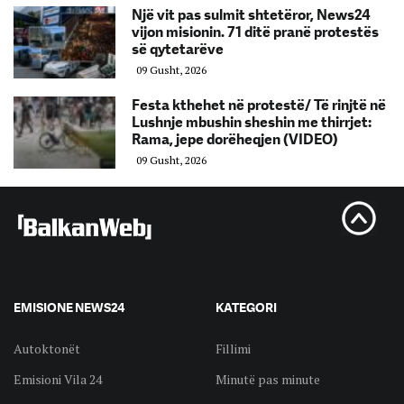
Një vit pas sulmit shtetëror, News24
vijon misionin. 71 ditë pranë protestës
së qytetarëve
09 Gusht, 2026
Festa kthehet në protestë/ Të rinjtë në
Lushnje mbushin sheshin me thirrjet:
Rama, jepe dorëheqjen (VIDEO)
09 Gusht, 2026
EMISIONE NEWS24
KATEGORI
Autoktonët
Fillimi
Emisioni Vila 24
Minutë pas minute