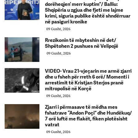
dorëheqjen’ merr kuptim”/ Balliu:
Shqipëria u zgjua dhe fjeti me lajme
krimi, siguria publike është shndërruar
në pasiguri kronike
09 Gusht, 2026
Rrezikonin të mbyteshin në det/
Shpëtohen 2 pushues në Velipojë
09 Gusht, 2026
VIDEO- Vrau 21-vjeçarin me armë zjarri
dhe u fsheh për rreth 6 orë/ Momenti i
arrestimit të Kristjan Sterjos pranë
mitropolisë në Korçë
09 Gusht, 2026
Zjarri i përmasave të mëdha mes
fshatrave “Andon Poçi” dhe Hundëkuq/
7 orë luftë me flakët, fiken plotësisht
vatrat
09 Gusht, 2026