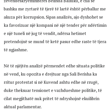
zëvendëskryeministres Belinda Balluku, e cila së
bashku me zyrtarë të tjerë të lartë është përballur me
akuza për korrupsion. Sipas analizës, ajo dyshohet se
ka favorizuar një kompani në një tender për ndërtimin
e një tuneli në jug të vendit, ndërsa hetimet
pretendojnë se mund të ketë pasur edhe raste të tjera
të ngjashme.
Në të njëjtën analizë përmendet edhe situata politike
në vend, ku opozita e drejtuar nga Sali Berisha ka
rritur protestat si në Kuvend ashtu edhe në rrugë,
duke theksuar tensionet e vazhdueshme politike, të
cilat megjithatë nuk pritet të ndryshojnë ekuilibrin
aktual parlamentar.