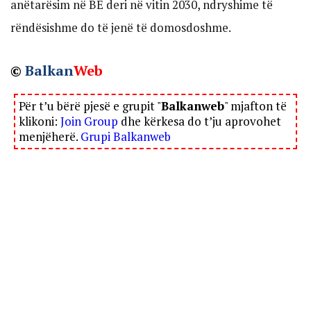
anëtarësim në BE deri në vitin 2030, ndryshime të
rëndësishme do të jenë të domosdoshme.
©
Balkan
Web
Për t’u bërë pjesë e grupit "
Balkanweb
" mjafton të
klikoni:
Join Group
dhe kërkesa do t’ju aprovohet
menjëherë.
Grupi Balkanweb