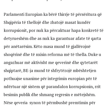
Parlamenti Europian ka bërë thirrje të përsëritura që
Shqipëria të thellojë dhe zbatojë masat kundër
korrupsionit, por nuk ka përcaktuar hapa konkretë të
detyrueshëm dhe as nuk ka garantuar afate të qarta
për anëtarësim. Këto masa mund të gjallërojnë
shoqërinë dhe të nxisin reforma më të thella. Duke u
angazhuar më aktivisht me qeverinë dhe qytetarët
shqiptarë, BE-ja mund të shfrytëzojë mbështetjen
pothuajse unanime për integrimin europian për të
ndërtuar një sistem që parandalon korrupsionin, rrit
besimin publik dhe shmang regresin e mëtejshëm.
Nëse qeveria synon të përmbushë premtimin për