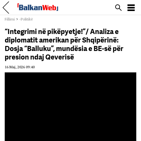
Fillimi
>
-Politikë
“Integrimi në pikëpyetje!”/ Analiza e
diplomatit amerikan për Shqipërinë:
Dosja “Balluku”, mundësia e BE-së për
presion ndaj Qeverisë
16 Maj, 2026 09:40