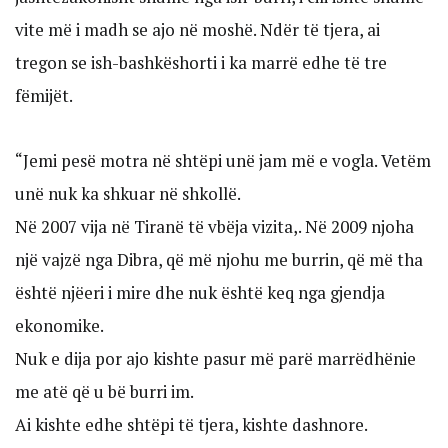
vite më i madh se ajo në moshë. Ndër të tjera, ai
tregon se ish-bashkëshorti i ka marrë edhe të tre
fëmijët.
“Jemi pesë motra në shtëpi unë jam më e vogla. Vetëm
unë nuk ka shkuar në shkollë.
Në 2007 vija në Tiranë të vbëja vizita,. Në 2009 njoha
një vajzë nga Dibra, që më njohu me burrin, që më tha
është njëeri i mire dhe nuk është keq nga gjendja
ekonomike.
Nuk e dija por ajo kishte pasur më parë marrëdhënie
me atë që u bë burri im.
Ai kishte edhe shtëpi të tjera, kishte dashnore.