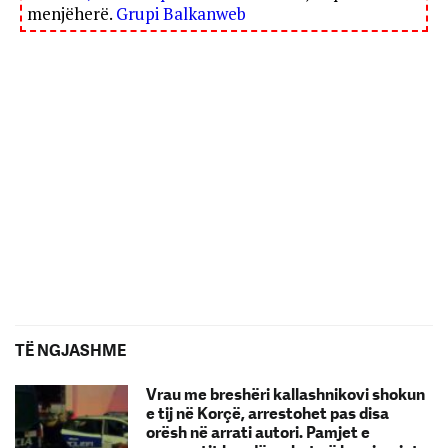
menjëherë.
Grupi Balkanweb
TË NGJASHME
Vrau me breshëri kallashnikovi shokun
e tij në Korçë, arrestohet pas disa
orësh në arrati autori. Pamjet e