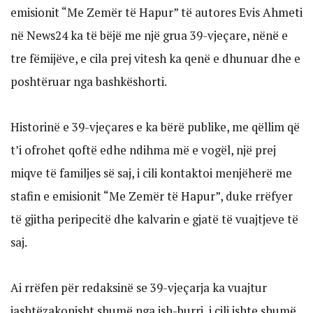
emisionit “Me Zemër të Hapur” të autores Evis Ahmeti
në News24 ka të bëjë me një grua 39-vjeçare, nënë e
tre fëmijëve, e cila prej vitesh ka qenë e dhunuar dhe e
poshtëruar nga bashkëshorti.
Historinë e 39-vjeçares e ka bërë publike, me qëllim që
t’i ofrohet qoftë edhe ndihma më e vogël, një prej
miqve të familjes së saj, i cili kontaktoi menjëherë me
stafin e emisionit “Me Zemër të Hapur”, duke rrëfyer
të gjitha peripecitë dhe kalvarin e gjatë të vuajtjeve të
saj.
Ai rrëfen për redaksinë se 39-vjeçarja ka vuajtur
jashtëzakonisht shumë nga ish-burri, i cili ishte shumë