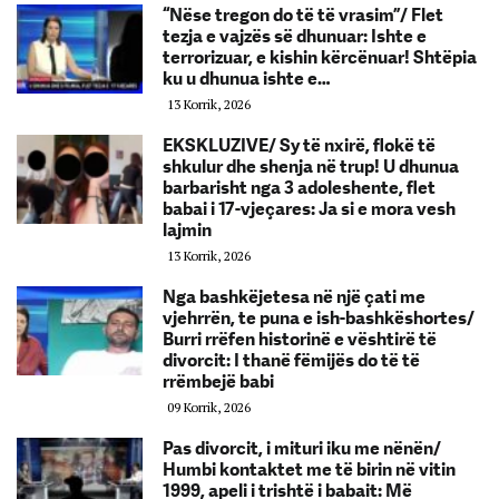
“Nëse tregon do të të vrasim”/ Flet
tezja e vajzës së dhunuar: Ishte e
terrorizuar, e kishin kërcënuar! Shtëpia
ku u dhunua ishte e…
13 Korrik, 2026
EKSKLUZIVE/ Sy të nxirë, flokë të
shkulur dhe shenja në trup! U dhunua
barbarisht nga 3 adoleshente, flet
babai i 17-vjeçares: Ja si e mora vesh
lajmin
13 Korrik, 2026
Nga bashkëjetesa në një çati me
vjehrrën, te puna e ish-bashkëshortes/
Burri rrëfen historinë e vështirë të
divorcit: I thanë fëmijës do të të
rrëmbejë babi
09 Korrik, 2026
Pas divorcit, i mituri iku me nënën/
Humbi kontaktet me të birin në vitin
1999, apeli i trishtë i babait: Më