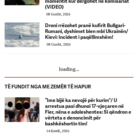
momentit kur dërgohet në komisariat
(VIDEO)
08 Gusht, 2026
Droni rrëzohet pranë kufirit Bullgari-
Rumani, dyshimet bien mbi Ukrainën/
Kievi: Incident i paqëllimshëm!
08 Gusht, 2026
loading...
TË FUNDIT NGA ME ZEMËR TË HAPUR
“Ime bijë ka nevojë për kurim”/ U
arrestua pasi dhunoi 17-vjeçaren në
Fier, nëna e adoleshentes: Si qëndron e
vërteta e denoncimit për
bashkëshortin tim!
14 Korrik, 2026