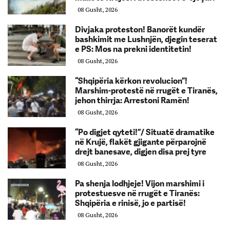
08 Gusht, 2026
Divjaka proteston! Banorët kundër
bashkimit me Lushnjën, djegin teserat
e PS: Mos na prekni identitetin!
08 Gusht, 2026
“Shqipëria kërkon revolucion”!
Marshim-protestë në rrugët e Tiranës,
jehon thirrja: Arrestoni Ramën!
08 Gusht, 2026
“Po digjet qyteti!”/ Situatë dramatike
në Krujë, flakët gjigante përparojnë
drejt banesave, digjen disa prej tyre
08 Gusht, 2026
Pa shenja lodhjeje! Vijon marshimi i
protestuesve në rrugët e Tiranës:
Shqipëria e rinisë, jo e partisë!
08 Gusht, 2026