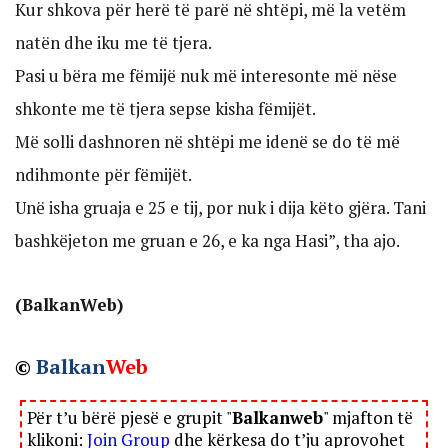
Kur shkova për herë të parë në shtëpi, më la vetëm
natën dhe iku me të tjera.
Pasi u bëra me fëmijë nuk më interesonte më nëse
shkonte me të tjera sepse kisha fëmijët.
Më solli dashnoren në shtëpi me idenë se do të më
ndihmonte për fëmijët.
Unë isha gruaja e 25 e tij, por nuk i dija këto gjëra. Tani
bashkëjeton me gruan e 26, e ka nga Hasi”, tha ajo.
(BalkanWeb)
©
Balkan
Web
Për t’u bërë pjesë e grupit "
Balkanweb
" mjafton të
klikoni:
Join Group
dhe kërkesa do t’ju aprovohet