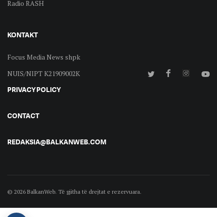
Radio RASH
KONTAKT
Focus Media News shpk
NUIS/NIPT K21909002K
PRIVACY POLICY
CONTACT
REDAKSIA@BALKANWEB.COM
© 2026 BalkanWeb. Të gjitha të drejtat e rezervuara.