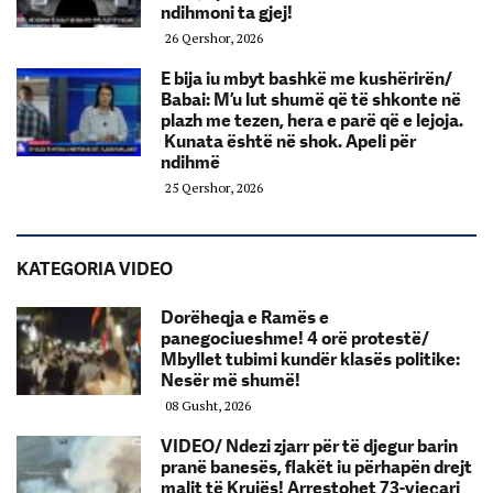
ndihmoni ta gjej!
26 Qershor, 2026
E bija iu mbyt bashkë me kushërirën/
Babai: M’u lut shumë që të shkonte në
plazh me tezen, hera e parë që e lejoja.
Kunata është në shok. Apeli për
ndihmë
25 Qershor, 2026
KATEGORIA VIDEO
Dorëheqja e Ramës e
panegociueshme! 4 orë protestë/
Mbyllet tubimi kundër klasës politike:
Nesër më shumë!
08 Gusht, 2026
VIDEO/ Ndezi zjarr për të djegur barin
pranë banesës, flakët iu përhapën drejt
malit të Krujës! Arrestohet 73-vjeçari