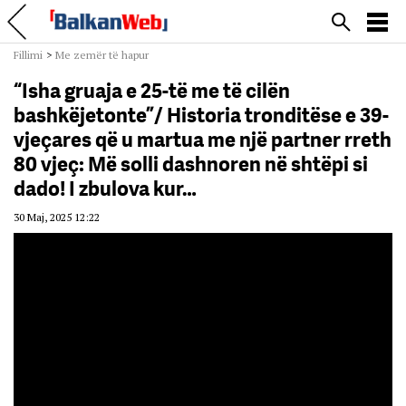
Fillimi
>
Me zemër të hapur
“Isha gruaja e 25-të me të cilën
bashkëjetonte”/ Historia tronditëse e 39-
vjeçares që u martua me një partner rreth
80 vjeç: Më solli dashnoren në shtëpi si
dado! I zbulova kur…
30 Maj, 2025 12:22