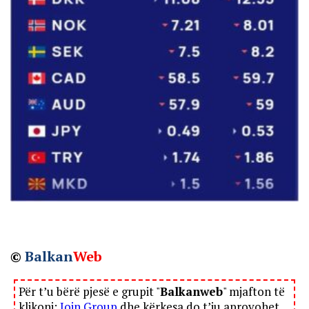
©
Balkan
Web
Për t’u bërë pjesë e grupit "
Balkanweb
" mjafton të
klikoni:
Join Group
dhe kërkesa do t’ju aprovohet