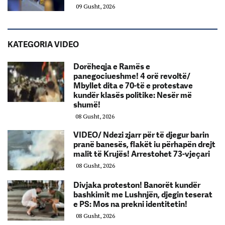
09 Gusht, 2026
KATEGORIA VIDEO
Dorëheqja e Ramës e
panegociueshme! 4 orë revoltë/
Mbyllet dita e 70-të e protestave
kundër klasës politike: Nesër më
shumë!
08 Gusht, 2026
VIDEO/ Ndezi zjarr për të djegur barin
pranë banesës, flakët iu përhapën drejt
malit të Krujës! Arrestohet 73-vjeçari
08 Gusht, 2026
Divjaka proteston! Banorët kundër
bashkimit me Lushnjën, djegin teserat
e PS: Mos na prekni identitetin!
08 Gusht, 2026