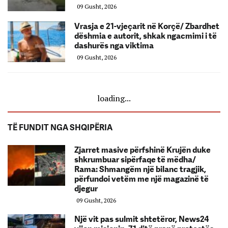
09 Gusht, 2026
Vrasja e 21-vjeçarit në Korçë/ Zbardhet
dëshmia e autorit, shkak ngacmimi i të
dashurës nga viktima
09 Gusht, 2026
loading...
TË FUNDIT NGA SHQIPËRIA
Zjarret masive përfshinë Krujën duke
shkrumbuar sipërfaqe të mëdha/
Rama: Shmangëm një bilanc tragjik,
përfundoi vetëm me një magazinë të
djegur
09 Gusht, 2026
Një vit pas sulmit shtetëror, News24