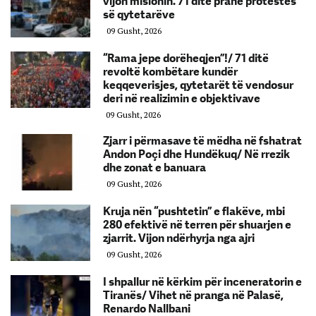
vijon misionin. 71 ditë pranë protestës
së qytetarëve
09 Gusht, 2026
“Rama jepe dorëheqjen”!/ 71 ditë
revoltë kombëtare kundër
keqqeverisjes, qytetarët të vendosur
deri në realizimin e objektivave
09 Gusht, 2026
Zjarr i përmasave të mëdha në fshatrat
Andon Poçi dhe Hundëkuq/ Në rrezik
dhe zonat e banuara
09 Gusht, 2026
Kruja nën “pushtetin” e flakëve, mbi
280 efektivë në terren për shuarjen e
zjarrit. Vijon ndërhyrja nga ajri
09 Gusht, 2026
I shpallur në kërkim për inceneratorin e
Tiranës/ Vihet në pranga në Palasë,
Renardo Nallbani