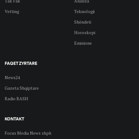
Tak Fak
Analiza
Vetting
Teknologji
Shëndeti
Horoskopi
Emisione
FAQET ZYRTARE
News24
Gazeta Shqiptare
Radio RASH
KONTAKT
Focus Media News shpk