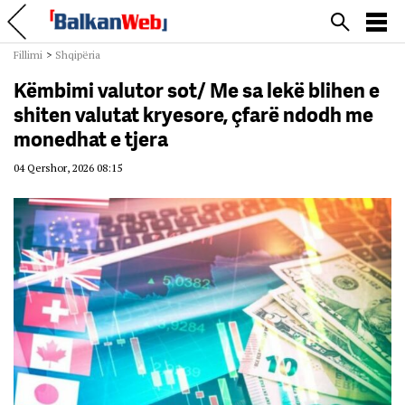
Fillimi
>
Shqipëria
Këmbimi valutor sot/ Me sa lekë blihen e
shiten valutat kryesore, çfarë ndodh me
monedhat e tjera
04 Qershor, 2026 08:15