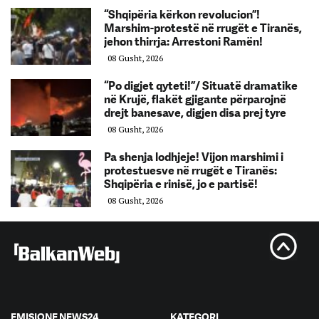
“Shqipëria kërkon revolucion”!
Marshim-protestë në rrugët e Tiranës,
jehon thirrja: Arrestoni Ramën!
08 Gusht, 2026
“Po digjet qyteti!”/ Situatë dramatike
në Krujë, flakët gjigante përparojnë
drejt banesave, digjen disa prej tyre
08 Gusht, 2026
Pa shenja lodhjeje! Vijon marshimi i
protestuesve në rrugët e Tiranës:
Shqipëria e rinisë, jo e partisë!
08 Gusht, 2026
EMISIONE NEWS24
KATEGORI