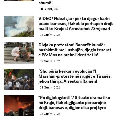
shumë!
08 Gusht, 2026
VIDEO/ Ndezi zjarr për të djegur barin
pranë banesës, flakët iu përhapën drejt
malit të Krujës! Arrestohet 73-vjeçari
08 Gusht, 2026
Divjaka proteston! Banorët kundër
bashkimit me Lushnjën, djegin teserat
e PS: Mos na prekni identitetin!
08 Gusht, 2026
“Shqipëria kërkon revolucion”!
Marshim-protestë në rrugët e Tiranës,
jehon thirrja: Arrestoni Ramën!
08 Gusht, 2026
“Po digjet qyteti!”/ Situatë dramatike
në Krujë, flakët gjigante përparojnë
drejt banesave, digjen disa prej tyre
08 Gusht, 2026