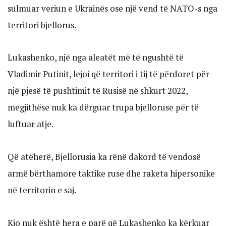
sulmuar veriun e Ukrainës ose një vend të NATO-s nga
territori bjellorus.
Lukashenko, një nga aleatët më të ngushtë të
Vladimir Putinit, lejoi që territori i tij të përdoret për
një pjesë të pushtimit të Rusisë në shkurt 2022,
megjithëse nuk ka dërguar trupa bjelloruse për të
luftuar atje.
Që atëherë, Bjellorusia ka rënë dakord të vendosë
armë bërthamore taktike ruse dhe raketa hipersonike
në territorin e saj.
Kjo nuk është hera e parë që Lukashenko ka kërkuar