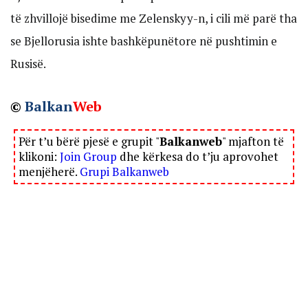
të zhvillojë bisedime me Zelenskyy-n, i cili më parë tha
se Bjellorusia ishte bashkëpunëtore në pushtimin e
Rusisë.
©
Balkan
Web
Për t’u bërë pjesë e grupit "
Balkanweb
" mjafton të
klikoni:
Join Group
dhe kërkesa do t’ju aprovohet
menjëherë.
Grupi Balkanweb