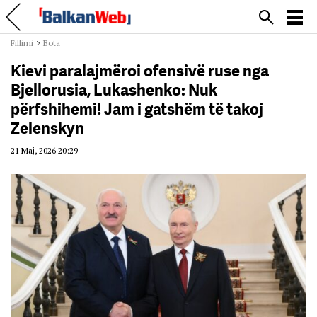
Fillimi
>
Bota
Kievi paralajmëroi ofensivë ruse nga
Bjellorusia, Lukashenko: Nuk
përfshihemi! Jam i gatshëm të takoj
Zelenskyn
21 Maj, 2026 20:29