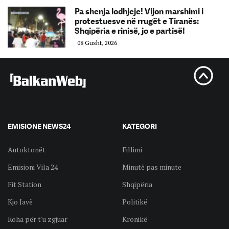
Pa shenja lodhjeje! Vijon marshimi i
protestuesve në rrugët e Tiranës:
Shqipëria e rinisë, jo e partisë!
08 Gusht, 2026
EMISIONE NEWS24
KATEGORI
Autoktonët
Fillimi
Emisioni Vila 24
Minutë pas minute
Fit Station
Shqipëria
Kjo Javë
Politikë
Koha për t'u zgjuar
Kronikë