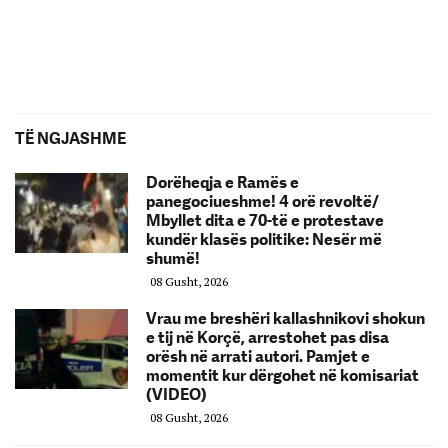
TË NGJASHME
Dorëheqja e Ramës e
panegociueshme! 4 orë revoltë/
Mbyllet dita e 70-të e protestave
kundër klasës politike: Nesër më
shumë!
08 Gusht, 2026
Vrau me breshëri kallashnikovi shokun
e tij në Korçë, arrestohet pas disa
orësh në arrati autori. Pamjet e
momentit kur dërgohet në komisariat
(VIDEO)
08 Gusht, 2026