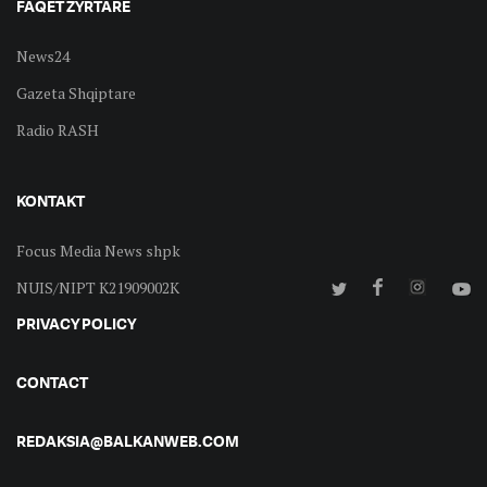
FAQET ZYRTARE
News24
Gazeta Shqiptare
Radio RASH
KONTAKT
Focus Media News shpk
NUIS/NIPT K21909002K
PRIVACY POLICY
CONTACT
REDAKSIA@BALKANWEB.COM