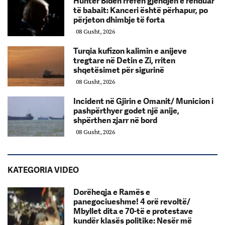
Hunter Biden rrëfen gjendjen e rënduar
të babait: Kanceri është përhapur, po
përjeton dhimbje të forta
08 Gusht, 2026
Turqia kufizon kalimin e anijeve
tregtare në Detin e Zi, rriten
shqetësimet për sigurinë
08 Gusht, 2026
Incident në Gjirin e Omanit/ Municion i
pashpërthyer godet një anije,
shpërthen zjarr në bord
08 Gusht, 2026
KATEGORIA VIDEO
Dorëheqja e Ramës e
panegociueshme! 4 orë revoltë/
Mbyllet dita e 70-të e protestave
kundër klasës politike: Nesër më