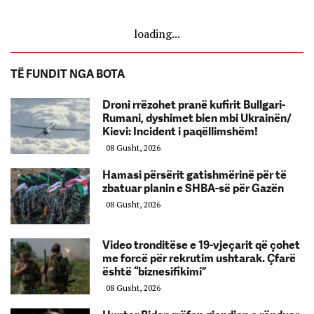
loading...
TË FUNDIT NGA BOTA
Droni rrëzohet pranë kufirit Bullgari-
Rumani, dyshimet bien mbi Ukrainën/
Kievi: Incident i paqëllimshëm!
08 Gusht, 2026
Hamasi përsërit gatishmërinë për të
zbatuar planin e SHBA-së për Gazën
08 Gusht, 2026
Video tronditëse e 19-vjeçarit që çohet
me forcë për rekrutim ushtarak. Çfarë
është “biznesifikimi”
08 Gusht, 2026