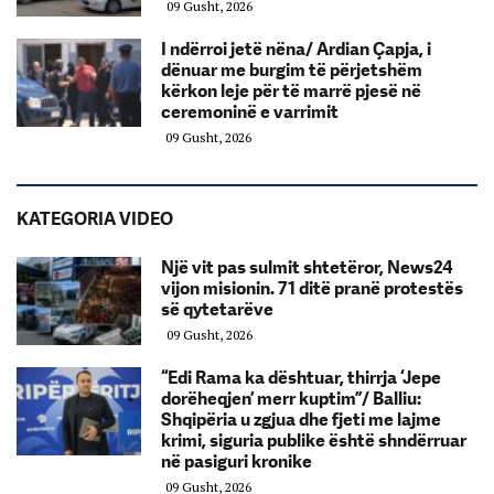
09 Gusht, 2026
I ndërroi jetë nëna/ Ardian Çapja, i
dënuar me burgim të përjetshëm
kërkon leje për të marrë pjesë në
ceremoninë e varrimit
09 Gusht, 2026
KATEGORIA VIDEO
Një vit pas sulmit shtetëror, News24
vijon misionin. 71 ditë pranë protestës
së qytetarëve
09 Gusht, 2026
“Edi Rama ka dështuar, thirrja ‘Jepe
dorëheqjen’ merr kuptim”/ Balliu:
Shqipëria u zgjua dhe fjeti me lajme
krimi, siguria publike është shndërruar
në pasiguri kronike
09 Gusht, 2026