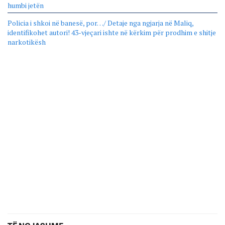
humbi jetën
Policia i shkoi në banesë, por…/ Detaje nga ngjarja në Maliq,
identifikohet autori! 43-vjeçari ishte në kërkim për prodhim e shitje
narkotikësh