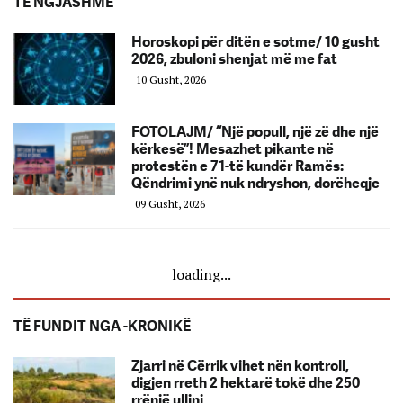
TË NGJASHME
Horoskopi për ditën e sotme/ 10 gusht
2026, zbuloni shenjat më me fat
10 Gusht, 2026
FOTOLAJM/ “Një popull, një zë dhe një
kërkesë”! Mesazhet pikante në
protestën e 71-të kundër Ramës:
Qëndrimi ynë nuk ndryshon, dorëheqje
09 Gusht, 2026
loading...
TË FUNDIT NGA -KRONIKË
Zjarri në Cërrik vihet nën kontroll,
digjen rreth 2 hektarë tokë dhe 250
rrënjë ullinj