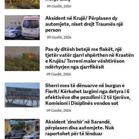
09 Gusht, 2026
Aksident në Krujë/ Përplasen dy
automjete, niset drejt Traumës një
person
09 Gusht, 2026
Pas dy ditësh betejë me flakët, një
tjetër vatër zjarri shpërthen në Krastën
e Krujës/ Terreni malor vështirëson
ndërhyrjen nga zjarrfikësit
09 Gusht, 2026
Sherri mes të dënuarve në burgun e
Fierit/ Kërkohet largimi nga detyra i 6
efektivëve dhe pezullimi i 2 të tjerëve,
Komisioni i Disiplinës vendos sot
09 Gusht, 2026
Aksident ‘zinxhir’ në Sarandë,
përplasen disa automjete. Nuk
raportohet për të lënduar