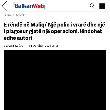
Fillimi
>
-Kronikë
E rëndë në Maliq/ Një polic i vrarë dhe një
i plagosur gjatë një operacioni, lëndohet
edhe autori
Lorena Kodra
|
04 Qershor, 2026 08:08