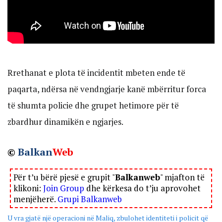
Rrethanat e plota të incidentit mbeten ende të
paqarta, ndërsa në vendngjarje kanë mbërritur forca
të shumta policie dhe grupet hetimore për të
zbardhur dinamikën e ngjarjes.
©
Balkan
Web
Për t’u bërë pjesë e grupit "
Balkanweb
" mjafton të
klikoni:
Join Group
dhe kërkesa do t’ju aprovohet
menjëherë.
Grupi Balkanweb
U vra gjatë një operacioni në Maliq, zbulohet identiteti i policit që