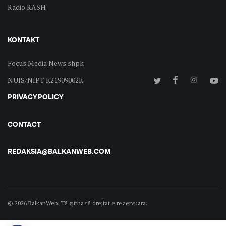
Radio RASH
KONTAKT
Focus Media News shpk
NUIS/NIPT K21909002K
PRIVACY POLICY
CONTACT
REDAKSIA@BALKANWEB.COM
© 2026 BalkanWeb. Të gjitha të drejtat e rezervuara.