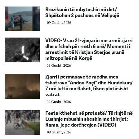
Rrezikonin të mbyteshin në det/
Shpëtohen 2 pushues në Velipojë
09 Gusht, 2026
VIDEO- Vrau 21-vjeçarin me armë zjarri
dhe u fsheh për rreth 6 orë/ Momenti i
arrestimit të Kristjan Sterjos pranë
mitropolisë në Korçë
09 Gusht, 2026
Zjarri i përmasave të mëdha mes
fshatrave “Andon Poçi” dhe Hundëkuq/
7 orë luftë me flakët, fiken plotësisht
vatrat
09 Gusht, 2026
Festa kthehet në protestë/ Të rinjtë në
Lushnje mbushin sheshin me thirrjet:
Rama, jepe dorëheqjen (VIDEO)
09 Gusht, 2026