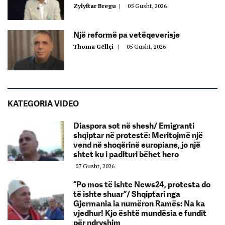
Zylyftar Bregu
|
05 Gusht, 2026
Një reformë pa vetëqeverisje
Thoma Gëllçi
|
05 Gusht, 2026
KATEGORIA VIDEO
Diaspora sot në shesh/ Emigranti
shqiptar në protestë: Meritojmë një
vend në shoqërinë europiane, jo një
shtet ku i padituri bëhet hero
07 Gusht, 2026
“Po mos të ishte News24, protesta do
të ishte shuar”/ Shqiptari nga
Gjermania ia numëron Ramës: Na ka
vjedhur! Kjo është mundësia e fundit
për ndryshim