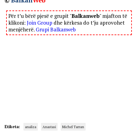
©
Balkan
Web
Për t’u bërë pjesë e grupit "
Balkanweb
" mjafton të
klikoni:
Join Group
dhe kërkesa do t’ju aprovohet
menjëherë.
Grupi Balkanweb
Etiketa:
analiza
Anastasi
Michel Tarran