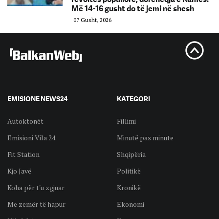
Më 14-16 gusht do të jemi në shesh
07 Gusht, 2026
EMISIONE NEWS24
KATEGORI
Autoktonët
Fillimi
Emisioni Vila 24
Minutë pas minute
Fit Station
Shqipëria
Kjo Javë
Politikë
Koha për t'u zgjuar
Kronikë
Me zemër të hapur
Ekonomi