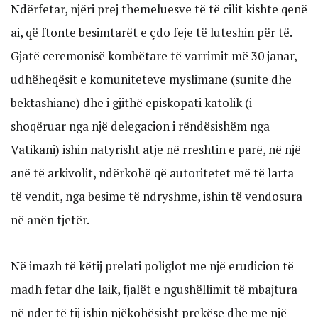
Ndërfetar, njëri prej themeluesve të të cilit kishte qenë
ai, që ftonte besimtarët e çdo feje të luteshin për të.
Gjatë ceremonisë kombëtare të varrimit më 30 janar,
udhëheqësit e komuniteteve myslimane (sunite dhe
bektashiane) dhe i gjithë episkopati katolik (i
shoqëruar nga një delegacion i rëndësishëm nga
Vatikani) ishin natyrisht atje në rreshtin e parë, në një
anë të arkivolit, ndërkohë që autoritetet më të larta
të vendit, nga besime të ndryshme, ishin të vendosura
në anën tjetër.
Në imazh të këtij prelati poliglot me një erudicion të
madh fetar dhe laik, fjalët e ngushëllimit të mbajtura
në nder të tij ishin njëkohësisht prekëse dhe me një