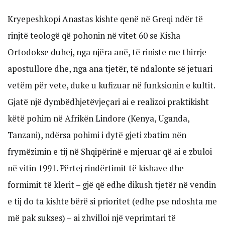
Kryepeshkopi Anastas kishte qenë në Greqi ndër të
rinjtë teologë që pohonin në vitet 60 se Kisha
Ortodokse duhej, nga njëra anë, të riniste me thirrje
apostullore dhe, nga ana tjetër, të ndalonte së jetuari
vetëm për vete, duke u kufizuar në funksionin e kultit.
Gjatë një dymbëdhjetëvjeçari ai e realizoi praktikisht
këtë pohim në Afrikën Lindore (Kenya, Uganda,
Tanzani), ndërsa pohimi i dytë gjeti zbatim nën
frymëzimin e tij në Shqipërinë e mjeruar që ai e zbuloi
në vitin 1991. Përtej rindërtimit të kishave dhe
formimit të klerit – gjë që edhe dikush tjetër në vendin
e tij do ta kishte bërë si prioritet (edhe pse ndoshta me
më pak sukses) – ai zhvilloi një veprimtari të