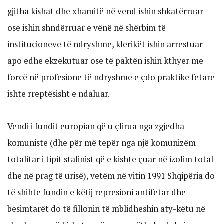
gjitha kishat dhe xhamitë në vend ishin shkatërruar
ose ishin shndërruar e vënë në shërbim të
institucioneve të ndryshme, klerikët ishin arrestuar
apo edhe ekzekutuar ose të paktën ishin kthyer me
forcë në profesione të ndryshme e çdo praktike fetare
ishte rreptësisht e ndaluar.
Vendi i fundit europian që u çlirua nga zgjedha
komuniste (dhe për më tepër nga një komunizëm
totalitar i tipit stalinist që e kishte çuar në izolim total
dhe në prag të urisë), vetëm në vitin 1991 Shqipëria do
të shihte fundin e këtij represioni antifetar dhe
besimtarët do të fillonin të mblidheshin aty-këtu në