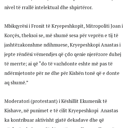
nivel të rrallë intelektual dhe shpirtëror.
Mbikqyrësi i Fronit të Kryepeshkopit, Mitropoliti Joan i
Korçës, theksoi se, më shumë sesa për veprën e tij të
jashtëzakonshme ndihmuese, Kryepeshkopi Anastas i
jepte rëndësi vëmendjes që çdo qenie njerëzore duhej
të merrte; ai që “do të vazhdonte eshte më pas të
ndërmjetonte për ne dhe për Kishën tonë që e donte
aq shumë.”
Moderatori (protestant) i Këshillit Ekumenik të
Kishave, në punimet e të cilit Kryepeshkopi Anastas
ka kontribuar aktivisht gjatë dekadave dhe që