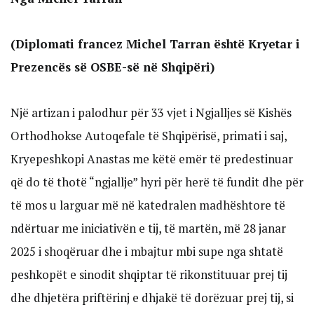
(Diplomati francez Michel Tarran është Kryetar i
Prezencës së OSBE-së në Shqipëri)
Një artizan i palodhur për 33 vjet i Ngjalljes së Kishës
Orthodhokse Autoqefale të Shqipërisë, primati i saj,
Kryepeshkopi Anastas me këtë emër të predestinuar
që do të thotë “ngjallje” hyri për herë të fundit dhe për
të mos u larguar më në katedralen madhështore të
ndërtuar me iniciativën e tij, të martën, më 28 janar
2025 i shoqëruar dhe i mbajtur mbi supe nga shtatë
peshkopët e sinodit shqiptar të rikonstituuar prej tij
dhe dhjetëra priftërinj e dhjakë të dorëzuar prej tij, si