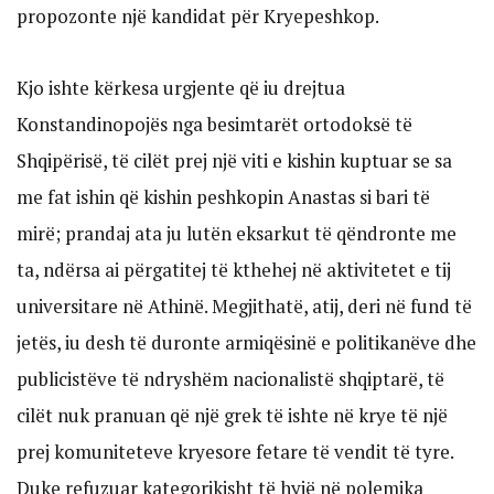
propozonte një kandidat për Kryepeshkop.
Kjo ishte kërkesa urgjente që iu drejtua
Konstandinopojës nga besimtarët ortodoksë të
Shqipërisë, të cilët prej një viti e kishin kuptuar se sa
me fat ishin që kishin peshkopin Anastas si bari të
mirë; prandaj ata ju lutën eksarkut të qëndronte me
ta, ndërsa ai përgatitej të kthehej në aktivitetet e tij
universitare në Athinë. Megjithatë, atij, deri në fund të
jetës, iu desh të duronte armiqësinë e politikanëve dhe
publicistëve të ndryshëm nacionalistë shqiptarë, të
cilët nuk pranuan që një grek të ishte në krye të një
prej komuniteteve kryesore fetare të vendit të tyre.
Duke refuzuar kategorikisht të hyjë në polemika