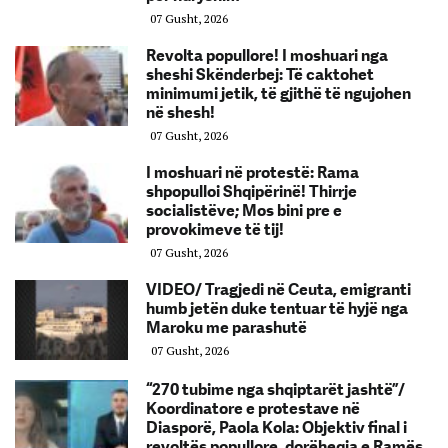
07 Gusht, 2026
Revolta popullore! I moshuari nga
sheshi Skënderbej: Të caktohet
minimumi jetik, të gjithë të ngujohen
në shesh!
07 Gusht, 2026
I moshuari në protestë: Rama
shpopulloi Shqipërinë! Thirrje
socialistëve; Mos bini pre e
provokimeve të tij!
07 Gusht, 2026
VIDEO/ Tragjedi në Ceuta, emigranti
humb jetën duke tentuar të hyjë nga
Maroku me parashutë
07 Gusht, 2026
“270 tubime nga shqiptarët jashtë”/
Koordinatore e protestave në
Diasporë, Paola Kola: Objektiv final i
revoltës popullore, dorëheqja e Ramës.