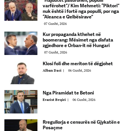
“Hajdutët pasurohen, populli
varfërohet”/ Kim Mehmeti: “Piktori”
nuk është i fortë nga populli, por nga
“Aleanca e Qelbësirave”
07 Gusht, 2026
Kur propaganda kthehet në
boomerang: Mësimet nga disfata
zgjedhore e Orban-it në Hungari
07 Gusht, 2026
Klosi foli dhe meriton të dëgjohet
Alban Daci
|
06 Gusht, 2026
Nga Piramidat te Betoni
Evarist Beqiri
|
06 Gusht, 2026
Rregullorja e censurës në Gjykatën e
Posaçme