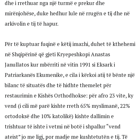
dhe i rrethuar nga një turmë e prekur dhe
mirënjohëse, duke hedhur lule në rrugën e tij dhe në
arkivolin e tij të hapur.
Për të kuptuar fuqinë e këtij imazhi, duhet të kthehemi
në Shqipërinë që gjeti Kryepeshkopi Anastas
Janullatos kur mbërriti në vitin 1991 si Eksark i
Patriarkanës Ekumenike, e cila i kërkoi atij të bënte një
bilanc të situatës dhe të hidhte themelet për
restaurimin e Kishës Orthodhokse: për afro 23 vite, ky
vend (i cili më parë kishte rreth 65% myslimanë, 22%
ortodoksë dhe 10% katolikë) kishte dallimin e
trishtuar të ishte i vetmi në botë i shpallur “vend
ateist” jo me ligj, por madje me kushtetutën e tij. Të