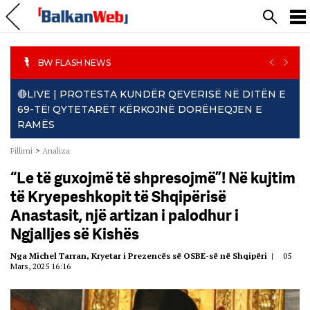
PREVIO
NEXT
BW FLASH NEWS
🔴LIVE | PROTESTA KUNDËR QEVERISË NË DITËN E
69-TË! QYTETARËT KËRKOJNË DORËHEQJEN E
RAMËS
Fillimi
>
Analiza
“Le të guxojmë të shpresojmë”! Në kujtim
të Kryepeshkopit të Shqipërisë
Anastasit, një artizan i palodhur i
Ngjalljes së Kishës
Nga Michel Tarran, Kryetar i Prezencës së OSBE-së në Shqipëri
|
05
Mars, 2025 16:16