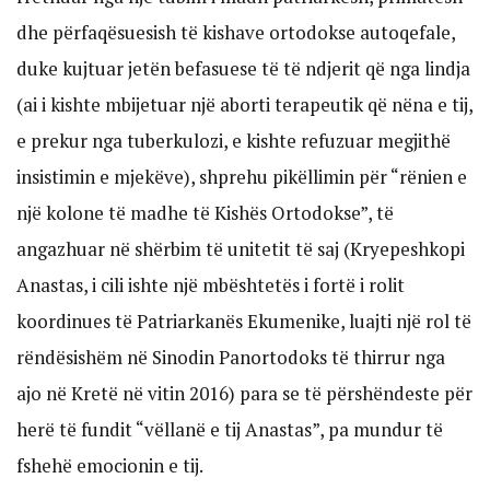
dhe përfaqësuesish të kishave ortodokse autoqefale,
duke kujtuar jetën befasuese të të ndjerit që nga lindja
(ai i kishte mbijetuar një aborti terapeutik që nëna e tij,
e prekur nga tuberkulozi, e kishte refuzuar megjithë
insistimin e mjekëve), shprehu pikëllimin për “rënien e
një kolone të madhe të Kishës Ortodokse”, të
angazhuar në shërbim të unitetit të saj (Kryepeshkopi
Anastas, i cili ishte një mbështetës i fortë i rolit
koordinues të Patriarkanës Ekumenike, luajti një rol të
rëndësishëm në Sinodin Panortodoks të thirrur nga
ajo në Kretë në vitin 2016) para se të përshëndeste për
herë të fundit “vëllanë e tij Anastas”, pa mundur të
fshehë emocionin e tij.