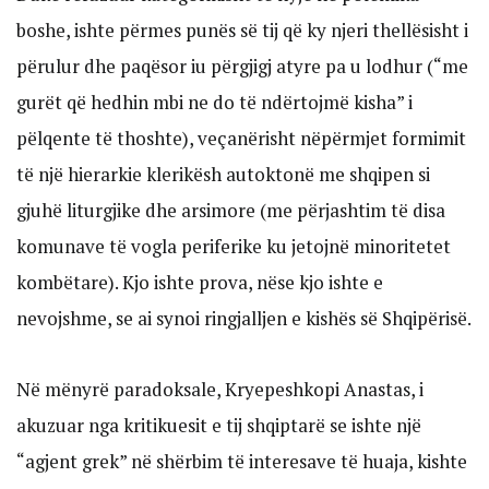
boshe, ishte përmes punës së tij që ky njeri thellësisht i
përulur dhe paqësor iu përgjigj atyre pa u lodhur (“me
gurët që hedhin mbi ne do të ndërtojmë kisha” i
pëlqente të thoshte), veçanërisht nëpërmjet formimit
të një hierarkie klerikësh autoktonë me shqipen si
gjuhë liturgjike dhe arsimore (me përjashtim të disa
komunave të vogla periferike ku jetojnë minoritetet
kombëtare). Kjo ishte prova, nëse kjo ishte e
nevojshme, se ai synoi ringjalljen e kishës së Shqipërisë.
Në mënyrë paradoksale, Kryepeshkopi Anastas, i
akuzuar nga kritikuesit e tij shqiptarë se ishte një
“agjent grek” në shërbim të interesave të huaja, kishte