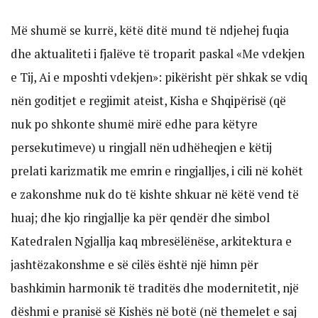
Më shumë se kurrë, këtë ditë mund të ndjehej fuqia
dhe aktualiteti i fjalëve të troparit paskal «Me vdekjen
e Tij, Ai e mposhti vdekjen»: pikërisht për shkak se vdiq
nën goditjet e regjimit ateist, Kisha e Shqipërisë (që
nuk po shkonte shumë mirë edhe para këtyre
persekutimeve) u ringjall nën udhëheqjen e këtij
prelati karizmatik me emrin e ringjalljes, i cili në kohët
e zakonshme nuk do të kishte shkuar në këtë vend të
huaj; dhe kjo ringjallje ka për qendër dhe simbol
Katedralen Ngjallja kaq mbresëlënëse, arkitektura e
jashtëzakonshme e së cilës është një himn për
bashkimin harmonik të traditës dhe modernitetit, një
dëshmi e pranisë së Kishës në botë (në themelet e saj