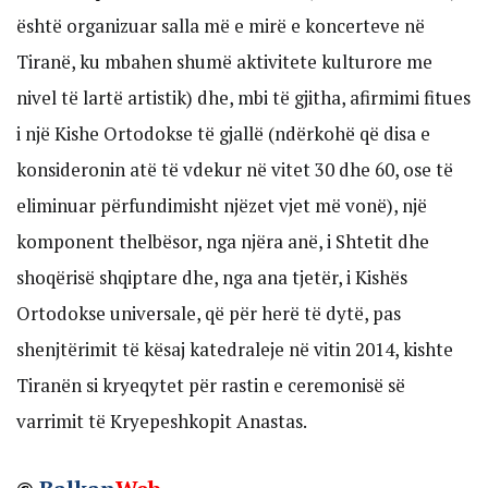
është organizuar salla më e mirë e koncerteve në
Tiranë, ku mbahen shumë aktivitete kulturore me
nivel të lartë artistik) dhe, mbi të gjitha, afirmimi fitues
i një Kishe Ortodokse të gjallë (ndërkohë që disa e
konsideronin atë të vdekur në vitet 30 dhe 60, ose të
eliminuar përfundimisht njëzet vjet më vonë), një
komponent thelbësor, nga njëra anë, i Shtetit dhe
shoqërisë shqiptare dhe, nga ana tjetër, i Kishës
Ortodokse universale, që për herë të dytë, pas
shenjtërimit të kësaj katedraleje në vitin 2014, kishte
Tiranën si kryeqytet për rastin e ceremonisë së
varrimit të Kryepeshkopit Anastas.