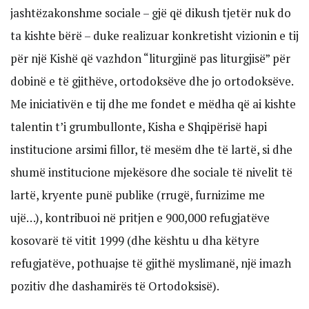
jashtëzakonshme sociale – gjë që dikush tjetër nuk do
ta kishte bërë – duke realizuar konkretisht vizionin e tij
për një Kishë që vazhdon “liturgjinë pas liturgjisë” për
dobinë e të gjithëve, ortodoksëve dhe jo ortodoksëve.
Me iniciativën e tij dhe me fondet e mëdha që ai kishte
talentin t’i grumbullonte, Kisha e Shqipërisë hapi
institucione arsimi fillor, të mesëm dhe të lartë, si dhe
shumë institucione mjekësore dhe sociale të nivelit të
lartë, kryente punë publike (rrugë, furnizime me
ujë…), kontribuoi në pritjen e 900,000 refugjatëve
kosovarë të vitit 1999 (dhe kështu u dha këtyre
refugjatëve, pothuajse të gjithë myslimanë, një imazh
pozitiv dhe dashamirës të Ortodoksisë).