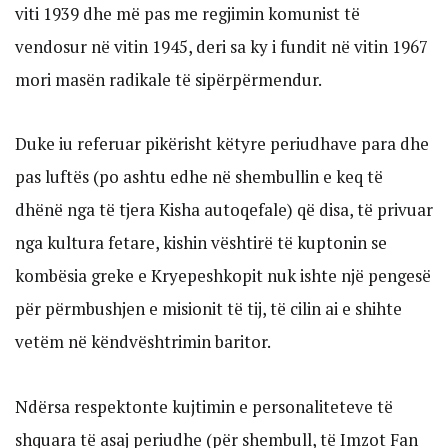
viti 1939 dhe më pas me regjimin komunist të
vendosur në vitin 1945, deri sa ky i fundit në vitin 1967
mori masën radikale të sipërpërmendur.
Duke iu referuar pikërisht këtyre periudhave para dhe
pas luftës (po ashtu edhe në shembullin e keq të
dhënë nga të tjera Kisha autoqefale) që disa, të privuar
nga kultura fetare, kishin vështirë të kuptonin se
kombësia greke e Kryepeshkopit nuk ishte një pengesë
për përmbushjen e misionit të tij, të cilin ai e shihte
vetëm në këndvështrimin baritor.
Ndërsa respektonte kujtimin e personaliteteve të
shquara të asaj periudhe (për shembull, të Imzot Fan