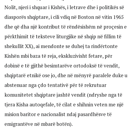
Nolit, njeri i shquar i Kishës, i letrave dhe i politikës së
diasporës shqiptare, i cili vdiq në Boston në vitin 1965
dhe që dha një kontribut të rëndësishëm në proçesin e
përkthimit të teksteve liturgjike në shqip në fillim të
shekullit XX), ai mendonte se duhej ta rindërtonte
Kishën mbi baza të reja, ekskluzivisht fetare, për
dobinë e të gjithë besimtarëve ortodoksë të vendit,
shqiptarë etnikë ose jo, dhe në mënyrë paralele duke u
abstenuar nga çdo tentativë për të rekrutuar
komunitetet shqiptare jashtë vendit (ndryshe nga të
tjera Kisha autoqefale, të cilat e shihnin veten me një
mision baritor e nacionalist ndaj pasardhësve të
emigrantëve në mbarë botën).