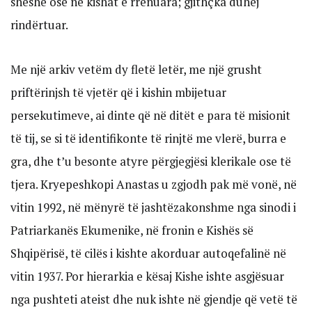
sheshe ose në kishat e rrënuara; gjithçka duhej
rindërtuar.
Me një arkiv vetëm dy fletë letër, me një grusht
priftërinjsh të vjetër që i kishin mbijetuar
persekutimeve, ai dinte që në ditët e para të misionit
të tij, se si të identifikonte të rinjtë me vlerë, burra e
gra, dhe t’u besonte atyre përgjegjësi klerikale ose të
tjera. Kryepeshkopi Anastas u zgjodh pak më vonë, në
vitin 1992, në mënyrë të jashtëzakonshme nga sinodi i
Patriarkanës Ekumenike, në fronin e Kishës së
Shqipërisë, të cilës i kishte akorduar autoqefalinë në
vitin 1937. Por hierarkia e kësaj Kishe ishte asgjësuar
nga pushteti ateist dhe nuk ishte në gjendje që vetë të