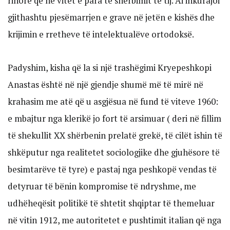
rinore që në vitet e para të shërbimit të tij. Ai inkurajoi
gjithashtu pjesëmarrjen e grave në jetën e kishës dhe
krijimin e rretheve të intelektualëve ortodoksë.
Padyshim, kisha që la si një trashëgimi Kryepeshkopi
Anastas është në një gjendje shumë më të mirë në
krahasim me atë që u asgjësua në fund të viteve 1960:
e mbajtur nga klerikë jo fort të arsimuar ( deri në fillim
të shekullit XX shërbenin prelatë grekë, të cilët ishin të
shkëputur nga realitetet sociologjike dhe gjuhësore të
besimtarëve të tyre) e pastaj nga peshkopë vendas të
detyruar të bënin kompromise të ndryshme, me
udhëheqësit politikë të shtetit shqiptar të themeluar
në vitin 1912, me autoritetet e pushtimit italian që nga