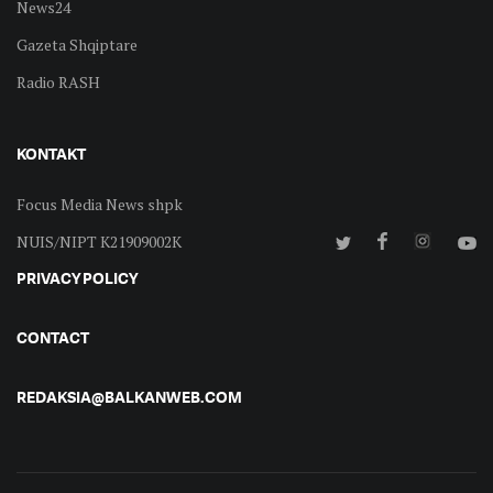
News24
Gazeta Shqiptare
Radio RASH
KONTAKT
Focus Media News shpk
NUIS/NIPT K21909002K
PRIVACY POLICY
CONTACT
REDAKSIA@BALKANWEB.COM