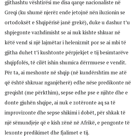
gjithashtu vështirësi me disa qarqe nacionaliste në
Greqi (ku shumë njerëz ende jetojnë nën iluzionin se
ortodoksët e Shqipërisë janë grekë), duke u dashur t’u
shpjegonte vazhdimisht se ai nuk kishte shkuar në
këtë vend si një lajmëtar i helenizmit por se ai mbi të
gjitha duhet t’i kushtonte përpjekjet e tij besimtarëve
shqipfolës, të cilët ishin shumica dërrmuese e vendit.
Për ta, ai meshonte në shqip (në kundërshtim me atë
që është shkruar nganjëherë) edhe nëse predikonte në
greqisht (me përkthim), sepse edhe pse e njihte dhe e
donte gjuhën shqipe, ai nuk e zotëronte aq sa të
improvizonte dhe sepse shikimi i dobët, për shkak të
një sëmundjeje që e kish zënë në Afrikë, e pengonte të
lexonte predikimet dhe fjalimet e tij.