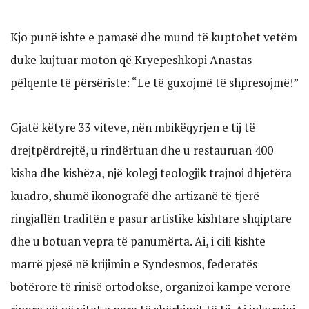
Kjo punë ishte e pamasë dhe mund të kuptohet vetëm
duke kujtuar moton që Kryepeshkopi Anastas
pëlqente të përsëriste: “Le të guxojmë të shpresojmë!”
Gjatë këtyre 33 viteve, nën mbikëqyrjen e tij të
drejtpërdrejtë, u rindërtuan dhe u restauruan 400
kisha dhe kishëza, një kolegj teologjik trajnoi dhjetëra
kuadro, shumë ikonografë dhe artizanë të tjerë
ringjallën traditën e pasur artistike kishtare shqiptare
dhe u botuan vepra të panumërta. Ai, i cili kishte
marrë pjesë në krijimin e Syndesmos, federatës
botërore të rinisë ortodokse, organizoi kampe verore