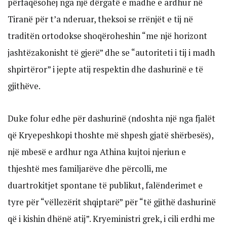
përfaqësohej nga një dërgatë e madhe e ardhur në
Tiranë për t’a nderuar, theksoi se rrënjët e tij në
traditën ortodokse shoqëroheshin “me një horizont
jashtëzakonisht të gjerë” dhe se “autoriteti i tij i madh
shpirtëror” i jepte atij respektin dhe dashurinë e të
gjithëve.
Duke folur edhe për dashurinë (ndoshta një nga fjalët
që Kryepeshkopi thoshte më shpesh gjatë shërbesës),
një mbesë e ardhur nga Athina kujtoi njeriun e
thjeshtë mes familjarëve dhe përcolli, me
duartrokitjet spontane të publikut, falënderimet e
tyre për “vëllezërit shqiptarë” për “të gjithë dashurinë
që i kishin dhënë atij”. Kryeministri grek, i cili erdhi me