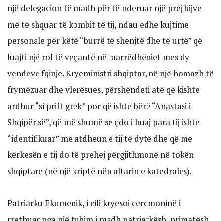
një delegacion të madh për të nderuar një prej bijve
më të shquar të kombit të tij, ndau edhe kujtime
personale për këtë “burrë të shenjtë dhe të urtë” që
luajti një rol të veçantë në marrëdhëniet mes dy
vendeve fqinje. Kryeministri shqiptar, në një homazh të
frymëzuar dhe vlerësues, përshëndeti atë që kishte
ardhur “si prift grek” por që ishte bërë “Anastasi i
Shqipërisë”, që më shumë se çdo i huaj para tij ishte
“identifikuar” me atdheun e tij të dytë dhe që me
kërkesën e tij do të prehej përgjithmonë në tokën
shqiptare (në një kriptë nën altarin e katedrales).
Patriarku Ekumenik, i cili kryesoi ceremoninë i
rrethuar nga një tubim i madh patriarkësh, primatësh