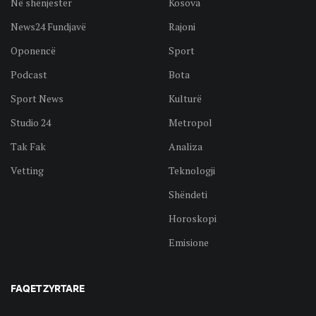
Në shënjester
Kosova
News24 Fundjavë
Rajoni
Oponencë
Sport
Podcast
Bota
Sport News
Kulturë
Studio 24
Metropol
Tak Fak
Analiza
Vetting
Teknologji
Shëndeti
Horoskopi
Emisione
FAQET ZYRTARE