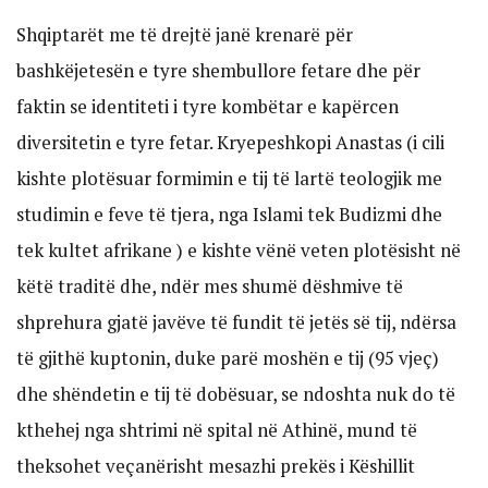
Shqiptarët me të drejtë janë krenarë për
bashkëjetesën e tyre shembullore fetare dhe për
faktin se identiteti i tyre kombëtar e kapërcen
diversitetin e tyre fetar. Kryepeshkopi Anastas (i cili
kishte plotësuar formimin e tij të lartë teologjik me
studimin e feve të tjera, nga Islami tek Budizmi dhe
tek kultet afrikane ) e kishte vënë veten plotësisht në
këtë traditë dhe, ndër mes shumë dëshmive të
shprehura gjatë javëve të fundit të jetës së tij, ndërsa
të gjithë kuptonin, duke parë moshën e tij (95 vjeç)
dhe shëndetin e tij të dobësuar, se ndoshta nuk do të
kthehej nga shtrimi në spital në Athinë, mund të
theksohet veçanërisht mesazhi prekës i Këshillit