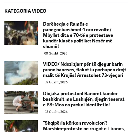
KATEGORIA VIDEO
Dorëheqja e Ramës e
panegociueshme! 4 orë revoltë/
Mbyllet dita e 70-të e protestave
kundër klasës politike: Nesër më
shumë!
08 Gusht, 2026
VIDEO/ Ndezi zjarr për të djegur barin
pranë banesës, flakët iu përhapën drejt
malit të Krujës! Arrestohet 73-vjeçari
08 Gusht, 2026
Divjaka proteston! Banorët kundër
bashkimit me Lushnjën, djegin teserat
e PS: Mos na prekni identitetin!
08 Gusht, 2026
“Shqipëria kërkon revolucion”!
Marshim-protestë në rrugët e Tiranës,