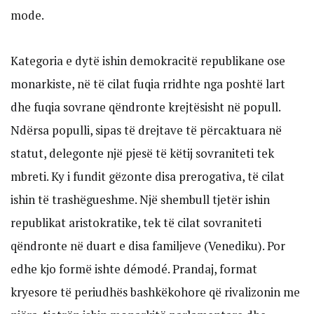
mode.
Kategoria e dytë ishin demokracitë republikane ose
monarkiste, në të cilat fuqia rridhte nga poshtë lart
dhe fuqia sovrane qëndronte krejtësisht në popull.
Ndërsa populli, sipas të drejtave të përcaktuara në
statut, delegonte një pjesë të këtij sovraniteti tek
mbreti. Ky i fundit gëzonte disa prerogativa, të cilat
ishin të trashëgueshme. Një shembull tjetër ishin
republikat aristokratike, tek të cilat sovraniteti
qëndronte në duart e disa familjeve (Venediku). Por
edhe kjo formë ishte démodé. Prandaj, format
kryesore të periudhës bashkëkohore që rivalizonin me