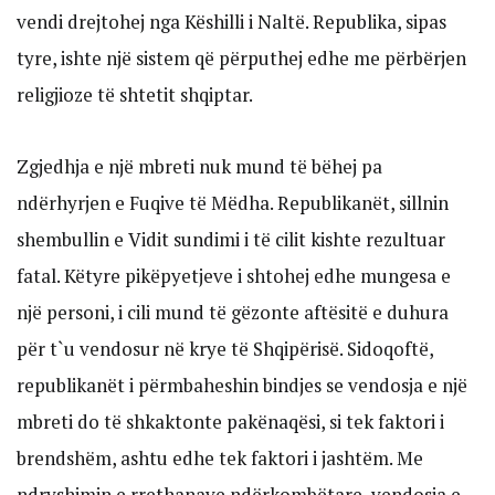
vendi drejtohej nga Këshilli i Naltë. Republika, sipas
tyre, ishte një sistem që përputhej edhe me përbërjen
religjioze të shtetit shqiptar.
Zgjedhja e një mbreti nuk mund të bëhej pa
ndërhyrjen e Fuqive të Mëdha. Republikanët, sillnin
shembullin e Vidit sundimi i të cilit kishte rezultuar
fatal. Këtyre pikëpyetjeve i shtohej edhe mungesa e
një personi, i cili mund të gëzonte aftësitë e duhura
për t`u vendosur në krye të Shqipërisë. Sidoqoftë,
republikanët i përmbaheshin bindjes se vendosja e një
mbreti do të shkaktonte pakënaqësi, si tek faktori i
brendshëm, ashtu edhe tek faktori i jashtëm. Me
ndryshimin e rrethanave ndërkombëtare, vendosja e