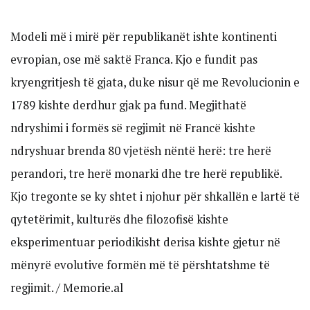
Modeli më i mirë për republikanët ishte kontinenti
evropian, ose më saktë Franca. Kjo e fundit pas
kryengritjesh të gjata, duke nisur që me Revolucionin e
1789 kishte derdhur gjak pa fund. Megjithatë
ndryshimi i formës së regjimit në Francë kishte
ndryshuar brenda 80 vjetësh nëntë herë: tre herë
perandori, tre herë monarki dhe tre herë republikë.
Kjo tregonte se ky shtet i njohur për shkallën e lartë të
qytetërimit, kulturës dhe filozofisë kishte
eksperimentuar periodikisht derisa kishte gjetur në
mënyrë evolutive formën më të përshtatshme të
regjimit. / Memorie.al