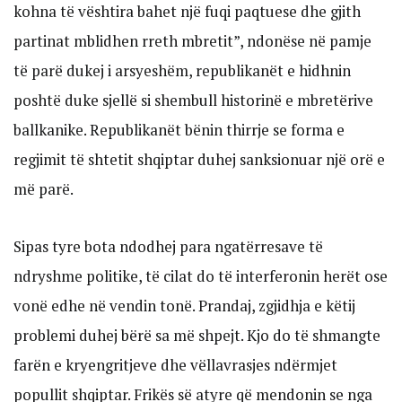
kohna të vështira bahet një fuqi paqtuese dhe gjith
partinat mblidhen rreth mbretit”, ndonëse në pamje
të parë dukej i arsyeshëm, republikanët e hidhnin
poshtë duke sjellë si shembull historinë e mbretërive
ballkanike. Republikanët bënin thirrje se forma e
regjimit të shtetit shqiptar duhej sanksionuar një orë e
më parë.
Sipas tyre bota ndodhej para ngatërresave të
ndryshme politike, të cilat do të interferonin herët ose
vonë edhe në vendin tonë. Prandaj, zgjidhja e këtij
problemi duhej bërë sa më shpejt. Kjo do të shmangte
farën e kryengritjeve dhe vëllavrasjes ndërmjet
popullit shqiptar. Frikës së atyre që mendonin se nga