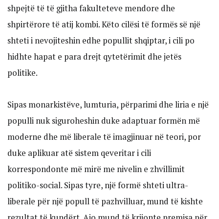
shpejtë të të gjitha fakulteteve mendore dhe
shpirtërore të atij kombi. Këto cilësi të formës së një
shteti i nevojiteshin edhe popullit shqiptar, i cili po
hidhte hapat e para drejt qytetërimit dhe jetës
politike.
Sipas monarkistëve, lumturia, përparimi dhe liria e një
populli nuk siguroheshin duke adaptuar formën më
moderne dhe më liberale të imagjinuar në teori, por
duke aplikuar atë sistem qeveritar i cili
korrespondonte më mirë me nivelin e zhvillimit
politiko-social. Sipas tyre, një formë shteti ultra-
liberale për një popull të pazhvilluar, mund të kishte
rezultat të kundërt. Ajo mund të krijonte premisa për