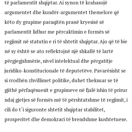
të parlamentit shqiptar. Ai synon të krahasojë
argumentet dhe kundër-argumentet themelore që
këto dy grupime paraqitën pranë kryesisë së
parlamentit lidhur me përcaktimin e formës së
regjimit në statutin e ri të shtetit shqiptar. Ajo që të bie
në sy është se ato reflektojnë një shkallë të lartë
përgjegjshmërie, nivel intelektual dhe përgatitje
juridiko-konstitucionale të deputetëve. Pavarësisht se
si rrodhën zhvillimet politike, duhet theksuar se të
gjithë përfaqësuesit e grupimeve në fjalë ishin të prirur
ndaj gjetjes së formës më të përshtatshme të regjimit, i
cili do t`i siguronte shtetit shqiptar stabilitet,
prosperitet dhe demokraci të brendshme kushtetuese.