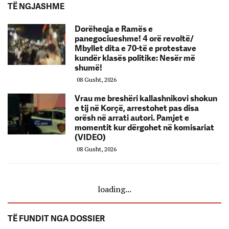
TË NGJASHME
Dorëheqja e Ramës e
panegociueshme! 4 orë revoltë/
Mbyllet dita e 70-të e protestave
kundër klasës politike: Nesër më
shumë!
08 Gusht, 2026
Vrau me breshëri kallashnikovi shokun
e tij në Korçë, arrestohet pas disa
orësh në arrati autori. Pamjet e
momentit kur dërgohet në komisariat
(VIDEO)
08 Gusht, 2026
loading...
TË FUNDIT NGA DOSSIER