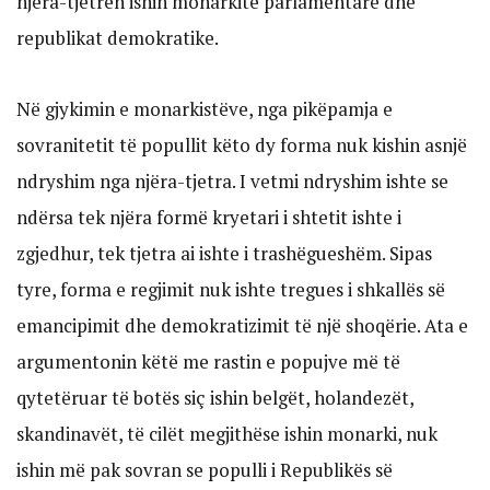
njëra-tjetrën ishin monarkitë parlamentare dhe
republikat demokratike.
Në gjykimin e monarkistëve, nga pikëpamja e
sovranitetit të popullit këto dy forma nuk kishin asnjë
ndryshim nga njëra-tjetra. I vetmi ndryshim ishte se
ndërsa tek njëra formë kryetari i shtetit ishte i
zgjedhur, tek tjetra ai ishte i trashëgueshëm. Sipas
tyre, forma e regjimit nuk ishte tregues i shkallës së
emancipimit dhe demokratizimit të një shoqërie. Ata e
argumentonin këtë me rastin e popujve më të
qytetëruar të botës siç ishin belgët, holandezët,
skandinavët, të cilët megjithëse ishin monarki, nuk
ishin më pak sovran se populli i Republikës së