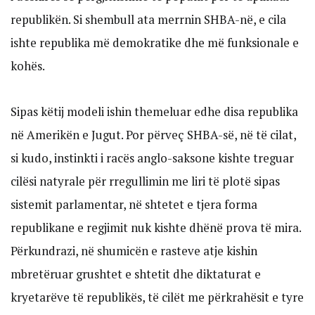
republikën. Si shembull ata merrnin SHBA-në, e cila
ishte republika më demokratike dhe më funksionale e
kohës.
Sipas këtij modeli ishin themeluar edhe disa republika
në Amerikën e Jugut. Por përveç SHBA-së, në të cilat,
si kudo, instinkti i racës anglo-saksone kishte treguar
cilësi natyrale për rregullimin me liri të plotë sipas
sistemit parlamentar, në shtetet e tjera forma
republikane e regjimit nuk kishte dhënë prova të mira.
Përkundrazi, në shumicën e rasteve atje kishin
mbretëruar grushtet e shtetit dhe diktaturat e
kryetarëve të republikës, të cilët me përkrahësit e tyre