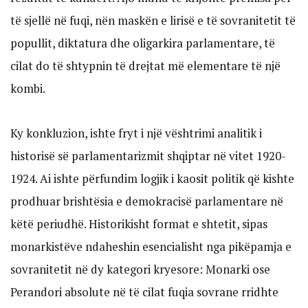
të sjellë në fuqi, nën maskën e lirisë e të sovranitetit të
popullit, diktatura dhe oligarkira parlamentare, të
cilat do të shtypnin të drejtat më elementare të një
kombi.
Ky konkluzion, ishte fryt i një vështrimi analitik i
historisë së parlamentarizmit shqiptar në vitet 1920-
1924. Ai ishte përfundim logjik i kaosit politik që kishte
prodhuar brishtësia e demokracisë parlamentare në
këtë periudhë. Historikisht format e shtetit, sipas
monarkistëve ndaheshin esencialisht nga pikëpamja e
sovranitetit në dy kategori kryesore: Monarki ose
Perandori absolute në të cilat fuqia sovrane rridhte