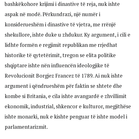
bashkëkohore krijimi i dinastive të reja, nuk ishte
aspak në modë. Përkundrazi, një numër i
konsiderueshëm i dinastive të vjetra, me rrënjë
shekullore, ishte duke u zhdukur. Ky argument, i cili e
lidhte formën e regjimit republikan me rrjedhat
historike të qytetërimit, tregon se elita politike
shqiptare ishte nën influencën ideologjike të
Revolucionit Borgjez Francez të 1789. Ai nuk ishte
argument i qëndrueshëm për faktin se shtete dhe
kombe si Britania, e cila ishte avangardë e zhvillimit
ekonomik, industrial, shkencor e kulturor, megjithëse
ishte monarki, nuk e kishte penguar të ishte model i
parlamentarizmit.