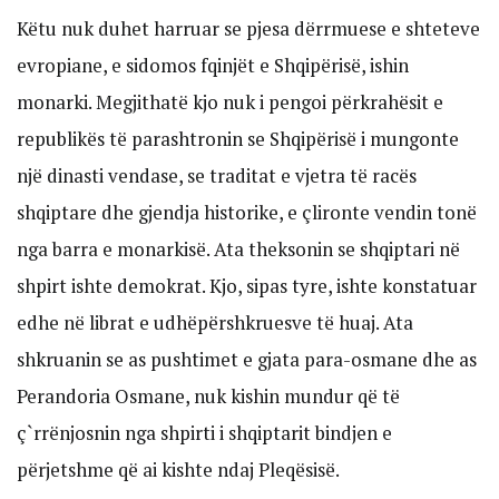
Këtu nuk duhet harruar se pjesa dërrmuese e shteteve
evropiane, e sidomos fqinjët e Shqipërisë, ishin
monarki. Megjithatë kjo nuk i pengoi përkrahësit e
republikës të parashtronin se Shqipërisë i mungonte
një dinasti vendase, se traditat e vjetra të racës
shqiptare dhe gjendja historike, e çlironte vendin tonë
nga barra e monarkisë. Ata theksonin se shqiptari në
shpirt ishte demokrat. Kjo, sipas tyre, ishte konstatuar
edhe në librat e udhëpërshkruesve të huaj. Ata
shkruanin se as pushtimet e gjata para-osmane dhe as
Perandoria Osmane, nuk kishin mundur që të
ç`rrënjosnin nga shpirti i shqiptarit bindjen e
përjetshme që ai kishte ndaj Pleqësisë.