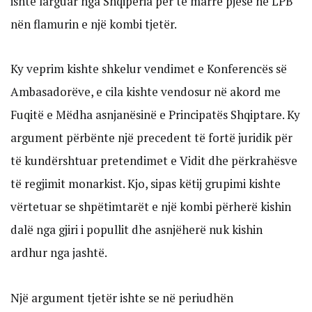
ishte larguar nga Shqipëria për të marrë pjesë në LPB
nën flamurin e një kombi tjetër.
Ky veprim kishte shkelur vendimet e Konferencës së
Ambasadorëve, e cila kishte vendosur në akord me
Fuqitë e Mëdha asnjanësinë e Principatës Shqiptare. Ky
argument përbënte një precedent të fortë juridik për
të kundërshtuar pretendimet e Vidit dhe përkrahësve
të regjimit monarkist. Kjo, sipas këtij grupimi kishte
vërtetuar se shpëtimtarët e një kombi përherë kishin
dalë nga gjiri i popullit dhe asnjëherë nuk kishin
ardhur nga jashtë.
Një argument tjetër ishte se në periudhën