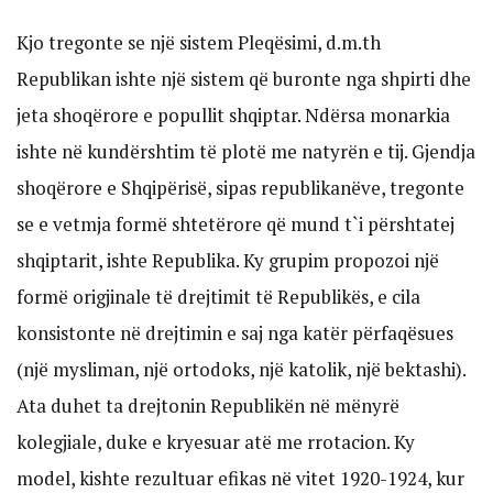
Kjo tregonte se një sistem Pleqësimi, d.m.th
Republikan ishte një sistem që buronte nga shpirti dhe
jeta shoqërore e popullit shqiptar. Ndërsa monarkia
ishte në kundërshtim të plotë me natyrën e tij. Gjendja
shoqërore e Shqipërisë, sipas republikanëve, tregonte
se e vetmja formë shtetërore që mund t`i përshtatej
shqiptarit, ishte Republika. Ky grupim propozoi një
formë origjinale të drejtimit të Republikës, e cila
konsistonte në drejtimin e saj nga katër përfaqësues
(një mysliman, një ortodoks, një katolik, një bektashi).
Ata duhet ta drejtonin Republikën në mënyrë
kolegjiale, duke e kryesuar atë me rrotacion. Ky
model, kishte rezultuar efikas në vitet 1920-1924, kur