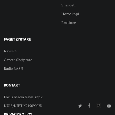
Shëndeti
Horoskopi
Emisione
FAQET ZYRTARE
News24
Gazeta Shqiptare
Radio RASH
KONTAKT
Focus Media News shpk
NUIS/NIPT K21909002K
PRIVACY POLICY