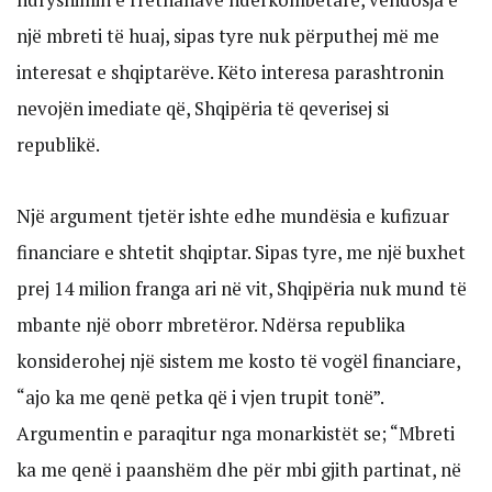
një mbreti të huaj, sipas tyre nuk përputhej më me
interesat e shqiptarëve. Këto interesa parashtronin
nevojën imediate që, Shqipëria të qeverisej si
republikë.
Një argument tjetër ishte edhe mundësia e kufizuar
financiare e shtetit shqiptar. Sipas tyre, me një buxhet
prej 14 milion franga ari në vit, Shqipëria nuk mund të
mbante një oborr mbretëror. Ndërsa republika
konsiderohej një sistem me kosto të vogël financiare,
“ajo ka me qenë petka që i vjen trupit tonë”.
Argumentin e paraqitur nga monarkistët se; “Mbreti
ka me qenë i paanshëm dhe për mbi gjith partinat, në