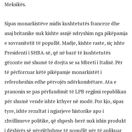
Meksikës.
Sipas monarkistëve midis kushtetutës franceze dhe
asaj britanike nuk kishte asnjë ndryshim nga pikëpamja
e sovranitetit të popullit. Madje, kishte raste, siç ishte
Presidenti i SHBA-së, që në bazë të kushtetutës
gëzonte më shumë të drejta se sa Mbreti i Italisë. Për
të përforcuar këtë pikëpamje monarkistët i
referoheshin edhe përvojës ndërkombëtare. Ata e
pranonin se pas përfundimit të LPB regjimi republikan
për shumë vende ishte kthyer në modë. Por kjo, sipas
tyre, ishte rezultat i ngjarjeve historike apo i
zhvillimeve politike, që shpesh-herë nuk ishin produkt
i dëshirës së përgjithshme të popullit për të aplikuar