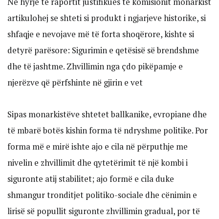
Në hyrje të raportit justifikues të komisionit monarkist
artikulohej se shteti si produkt i ngjarjeve historike, si
shfaqje e nevojave më të forta shoqërore, kishte si
detyrë parësore: Sigurimin e qetësisë së brendshme
dhe të jashtme. Zhvillimin nga çdo pikëpamje e
njerëzve që përfshinte në gjirin e vet
Sipas monarkistëve shtetet ballkanike, evropiane dhe
të mbarë botës kishin forma të ndryshme politike. Por
forma më e mirë ishte ajo e cila në përputhje me
nivelin e zhvillimit dhe qytetërimit të një kombi i
siguronte atij stabilitet; ajo formë e cila duke
shmangur tronditjet politiko-sociale dhe cënimin e
lirisë së popullit siguronte zhvillimin gradual, por të