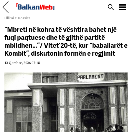
Fillimi
>
Dossier
“Mbreti në kohra të vështira bahet një
fuqi paqtuese dhe të gjithë partitë
mblidhen…”/ Vitet ’20-të, kur “baballarët e
Kombit”, diskutonin formën e regjimit
12 Qershor, 2026 07:18