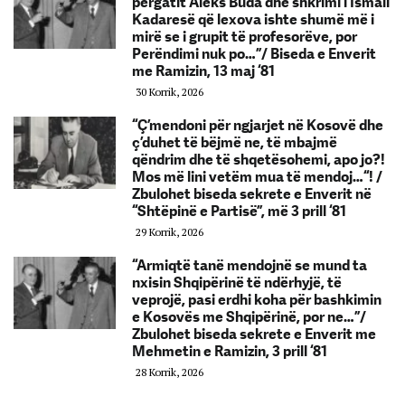
përgatit Aleks Buda dhe shkrimi i Ismail
Kadaresë që lexova ishte shumë më i
mirë se i grupit të profesorëve, por
Perëndimi nuk po…”/ Biseda e Enverit
me Ramizin, 13 maj ‘81
30 Korrik, 2026
“Ç’mendoni për ngjarjet në Kosovë dhe
ç’duhet të bëjmë ne, të mbajmë
qëndrim dhe të shqetësohemi, apo jo?!
Mos më lini vetëm mua të mendoj…“! /
Zbulohet biseda sekrete e Enverit në
“Shtëpinë e Partisë”, më 3 prill ‘81
29 Korrik, 2026
“Armiqtë tanë mendojnë se mund ta
nxisin Shqipërinë të ndërhyjë, të
veprojë, pasi erdhi koha për bashkimin
e Kosovës me Shqipërinë, por ne…”/
Zbulohet biseda sekrete e Enverit me
Mehmetin e Ramizin, 3 prill ‘81
28 Korrik, 2026