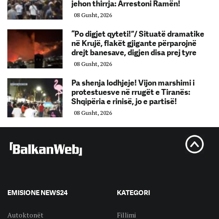
jehon thirrja: Arrestoni Ramën!
08 Gusht, 2026
“Po digjet qyteti!”/ Situatë dramatike
në Krujë, flakët gjigante përparojnë
drejt banesave, digjen disa prej tyre
08 Gusht, 2026
Pa shenja lodhjeje! Vijon marshimi i
protestuesve në rrugët e Tiranës:
Shqipëria e rinisë, jo e partisë!
08 Gusht, 2026
EMISIONE NEWS24
KATEGORI
Autoktonët
Fillimi