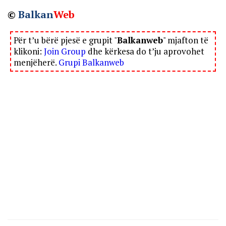
©
Balkan
Web
Për t’u bërë pjesë e grupit "
Balkanweb
" mjafton të
klikoni:
Join Group
dhe kërkesa do t’ju aprovohet
menjëherë.
Grupi Balkanweb