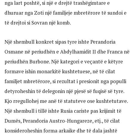
nga lart poshtë, si një e drejtë trashëgimtare e
dhuruar nga Zoti një familjeje mbretërore të sundoi e
të drejtoi si Sovran një komb.
Një shembull konkret sipas tyre ishte Perandoria
Osmane në periudhën e Abdylhamidit II dhe Franca në
periudhën Burbone. Një kategori e veçantë e këtyre
formave ishin monarkitë kushtetuese, në të cilat
familjet mbretërore, si rezultat i presionit nga populli
detyroheshin të delegonin një pjesë së fuqisë së tyre.
Kjo rregullohej me anë të statuteve ose kushtetutave.
Një shembull i tillë ishte Rusia cariste pas krijimit të
Dumës, Perandoria Austro-Hungareze, etj., të cilat
konsideroheshin forma arkaike dhe të dala jashtë