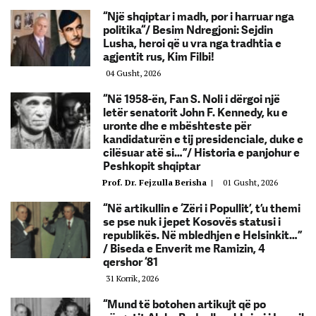
“Një shqiptar i madh, por i harruar nga
politika“/ Besim Ndregjoni: Sejdin
Lusha, heroi që u vra nga tradhtia e
agjentit rus, Kim Filbi!
04 Gusht, 2026
“Në 1958-ën, Fan S. Noli i dërgoi një
letër senatorit John F. Kennedy, ku e
uronte dhe e mbështeste për
kandidaturën e tij presidenciale, duke e
cilësuar atë si…”/ Historia e panjohur e
Peshkopit shqiptar
Prof. Dr. Fejzulla Berisha
|
01 Gusht, 2026
“Në artikullin e ‘Zëri i Popullit’, t’u themi
se pse nuk i jepet Kosovës statusi i
republikës. Në mbledhjen e Helsinkit…”
/ Biseda e Enverit me Ramizin, 4
qershor ‘81
31 Korrik, 2026
“Mund të botohen artikujt që po