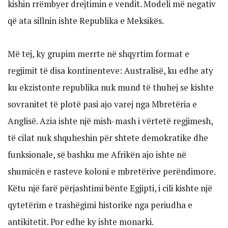
kishin rrëmbyer drejtimin e vendit. Modeli më negativ
që ata sillnin ishte Republika e Meksikës.
Më tej, ky grupim merrte në shqyrtim format e
regjimit të disa kontinenteve: Australisë, ku edhe aty
ku ekzistonte republika nuk mund të thuhej se kishte
sovranitet të plotë pasi ajo varej nga Mbretëria e
Anglisë. Azia ishte një mish-mash i vërtetë regjimesh,
të cilat nuk shquheshin për shtete demokratike dhe
funksionale, së bashku me Afrikën ajo ishte në
shumicën e rasteve koloni e mbretërive perëndimore.
Këtu një farë përjashtimi bënte Egjipti, i cili kishte një
qytetërim e trashëgimi historike nga periudha e
antikitetit. Por edhe ky ishte monarki.