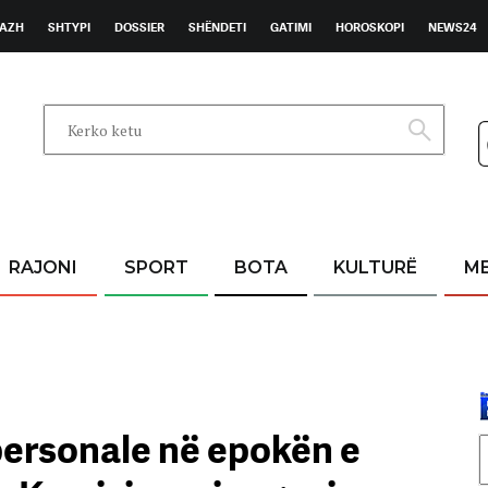
AZH
SHTYPI
DOSSIER
SHËNDETI
GATIMI
HOROSKOPI
NEWS24
RAJONI
SPORT
BOTA
KULTURË
M
personale në epokën e