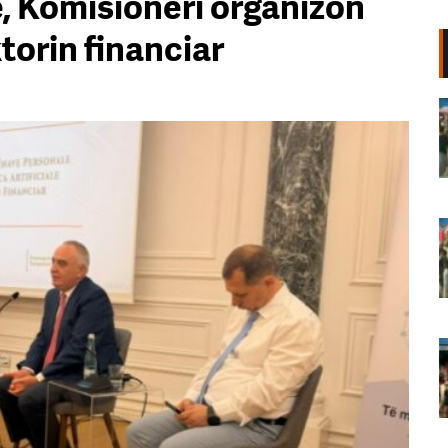
le, Komisioneri organizon
torin financiar
Qytetarët protestë në Bulevard!
Aktivisti Meçan Zotaj: Të mos
lejojmë çakejtë të na zbehin
revoltën, duam një Shqipëri të re!
08 Gusht, 2026
“Kemi vrarë frikën”/ Luçjana Kokaj
i kthehet Ramës nga protesta: E
vetmja besë që të japim; nuk
largohemi pa ikur ti!
08 Gusht, 2026
Aktivisti Edison Lika nga protesta
para Kryeministrisë: Shqiptarët
kanë marrë në dorë fatin e tyre,
Diaspora e gatshme të kthehet!
08 Gusht, 2026