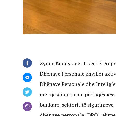
Zyra e Komisionerit për të Drejt
Dhënave Personale zhvilloi aktiv
Dhënave Personale dhe Inteligjen
me pjesëmarrjen e përfaqësuesve
bankare, sektorit të sigurimeve,
dhënave personale (DPO), eksper