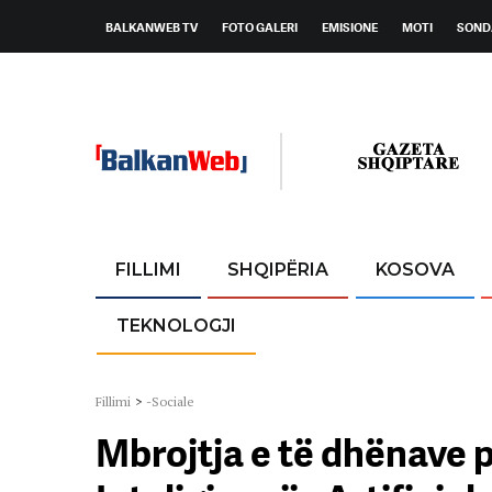
BALKANWEB TV
FOTO GALERI
EMISIONE
MOTI
SOND
FILLIMI
SHQIPËRIA
KOSOVA
TEKNOLOGJI
Fillimi
>
-Sociale
Mbrojtja e të dhënave 