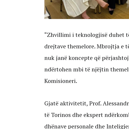
“Zhvillimi i teknologjisë duhet 
drejtave themelore. Mbrojtja e 
nuk janë koncepte që përjashtojn
ndërtohen mbi të njëjtin themel:
Komisioneri.
Gjatë aktivitetit, Prof. Alessand
të Torinos dhe ekspert ndërkomb
dhënave personale dhe Inteligjen