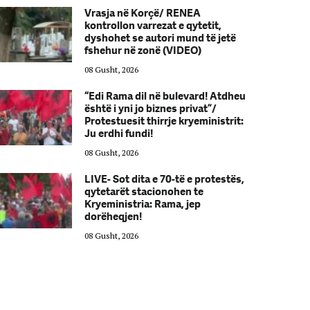
Vrasja në Korçë/ RENEA
kontrollon varrezat e qytetit,
dyshohet se autori mund të jetë
fshehur në zonë (VIDEO)
08 Gusht, 2026
“Edi Rama dil në bulevard! Atdheu
është i yni jo biznes privat”/
Protestuesit thirrje kryeministrit:
Ju erdhi fundi!
08 Gusht, 2026
LIVE- Sot dita e 70-të e protestës,
qytetarët stacionohen te
Kryeministria: Rama, jep
dorëheqjen!
08 Gusht, 2026