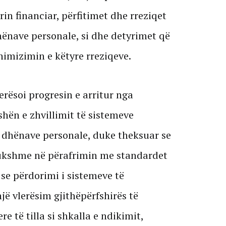
orin financiar, përfitimet dhe rreziqet
ënave personale, si dhe detyrimet që
nimizimin e këtyre rreziqeve.
lerësoi progresin e arritur nga
shën e zhvillimit të sistemeve
ë dhënave personale, duke theksuar se
dukshme në përafrimin me standardet
 se përdorimi i sistemeve të
një vlerësim gjithëpërfshirës të
e të tilla si shkalla e ndikimit,