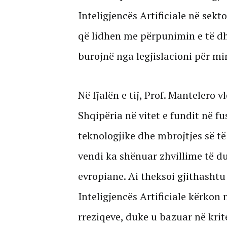
Inteligjencës Artificiale në sekt
që lidhen me përpunimin e të dh
burojnë nga legjislacioni për mi
Në fjalën e tij, Prof. Mantelero v
Shqipëria në vitet e fundit në fu
teknologjike dhe mbrojtjes së t
vendi ka shënuar zhvillime të 
evropiane. Ai theksoi gjithashtu
Inteligjencës Artificiale kërkon 
rreziqeve, duke u bazuar në kriter