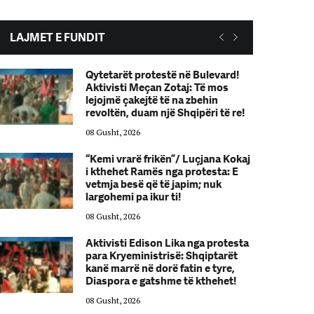
LAJMET E FUNDIT
Qytetarët protestë në Bulevard!
Aktivisti Meçan Zotaj: Të mos
lejojmë çakejtë të na zbehin
revoltën, duam një Shqipëri të re!
08 Gusht, 2026
“Kemi vrarë frikën”/ Luçjana Kokaj
i kthehet Ramës nga protesta: E
vetmja besë që të japim; nuk
largohemi pa ikur ti!
08 Gusht, 2026
Aktivisti Edison Lika nga protesta
para Kryeministrisë: Shqiptarët
kanë marrë në dorë fatin e tyre,
Diaspora e gatshme të kthehet!
08 Gusht, 2026