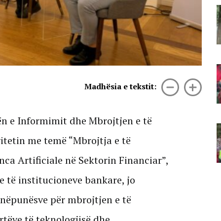
Vrasja në Korçë/ RENEA
kontrollon varrezat e qytetit,
dyshohet se autori mund të jetë
fshehur në zonë (VIDEO)
08 Gusht, 2026
“Edi Rama dil në bulevard! Atdheu
është i yni jo biznes privat”/
Madhësia e tekstit:
Protestuesit thirrje kryeministrit:
Ju erdhi fundi!
08 Gusht, 2026
ën e Informimit dhe Mbrojtjen e të
LIVE- Sot dita e 70-të e protestës,
qytetarët stacionohen te
itetin me temë “Mbrojtja e të
Kryeministria: Rama, jep
dorëheqjen!
ca Artificiale në Sektorin Financiar”,
08 Gusht, 2026
 të institucioneve bankare, jo
 nëpunësve për mbrojtjen e të
tëve të teknologjisë dhe