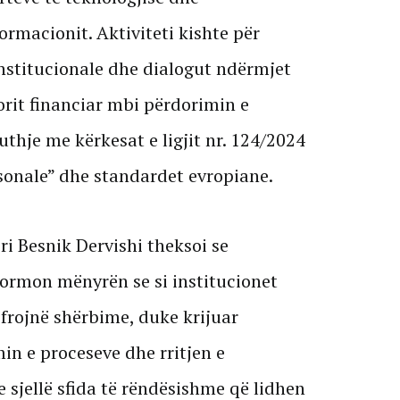
formacionit. Aktiviteti kishte për
institucionale dhe dialogut ndërmjet
orit financiar mbi përdorimin e
puthje me kërkesat e ligjit nr. 124/2024
sonale” dhe standardet evropiane.
ri Besnik Dervishi theksoi se
sformon mënyrën se si institucionet
frojnë shërbime, duke krijuar
in e proceseve dhe rritjen e
e sjellë sfida të rëndësishme që lidhen