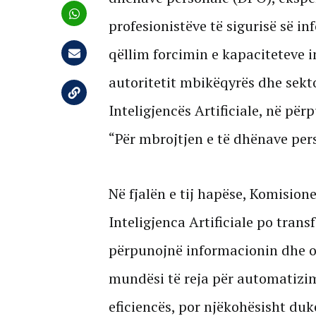
profesionistëve të sigurisë së in
qëllim forcimin e kapaciteteve 
autoritetit mbikëqyrës dhe sekt
Inteligjencës Artificiale, në për
“Për mbrojtjen e të dhënave per
Në fjalën e tij hapëse, Komisione
Inteligjenca Artificiale po tran
përpunojnë informacionin dhe o
mundësi të reja për automatizim
eficiencës, por njëkohësisht duk