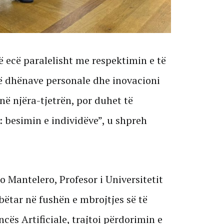
të ecë paralelisht me respektimin e të
të dhënave personale dhe inovacioni
ë njëra-tjetrën, por duhet të
 besimin e individëve”, u shpreh
ro Mantelero, Profesor i Universitetit
ëtar në fushën e mbrojtjes së të
cës Artificiale, trajtoi përdorimin e