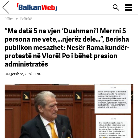
Fillimi
>
-Politikë
“Me datë 5 na vjen ‘Dushmani’! Merrni 5
persona me vete,…njerëz dele…”, Berisha
publikon mesazhet: Nesër Rama kundër-
protestë në Vlorë! Po i bëhet presion
administratës
04 Qershor, 2026 11:07