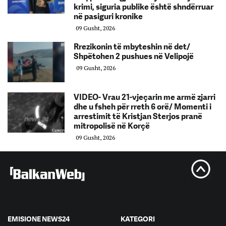
krimi, siguria publike është shndërruar
në pasiguri kronike
09 Gusht, 2026
Rrezikonin të mbyteshin në det/
Shpëtohen 2 pushues në Velipojë
09 Gusht, 2026
VIDEO- Vrau 21-vjeçarin me armë zjarri
dhe u fsheh për rreth 6 orë/ Momenti i
arrestimit të Kristjan Sterjos pranë
mitropolisë në Korçë
09 Gusht, 2026
EMISIONE NEWS24
KATEGORI