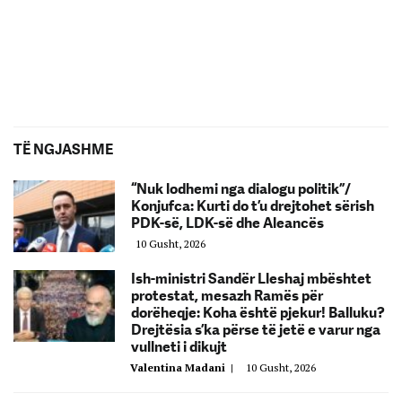
TË NGJASHME
“Nuk lodhemi nga dialogu politik”/
Konjufca: Kurti do t’u drejtohet sërish
PDK-së, LDK-së dhe Aleancës
10 Gusht, 2026
Ish-ministri Sandër Lleshaj mbështet
protestat, mesazh Ramës për
dorëheqje: Koha është pjekur! Balluku?
Drejtësia s’ka përse të jetë e varur nga
vullneti i dikujt
Valentina Madani
|
10 Gusht, 2026