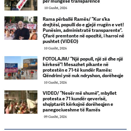
për mungesë transparence
10 Gusht, 2026
Rama përballë Ramës/ “Kur s’ka
drejtësi, populli do e gjejë rrugën e vet!
Punësim, administratë transparente”.
Çfarë premtonte në opozitë, i harroi në
pushtet (VIDEO)
10 Gusht, 2026
FOTOLAJM/ “Një popull, një zë dhe një
kërkesë”! Mesazhet pikante në
protestën e 71-të kundër Ramës:
Qëndrimi ynë nuk ndryshon, dorëheqje
10 Gusht, 2026
VIDEO/ “Nesër më shumë”, mbyllet
protesta e 71 kundër qeverisë,
shqiptarët kërkojnë dorëheqjen e
panegociueshme të Ramës
09 Gusht, 2026