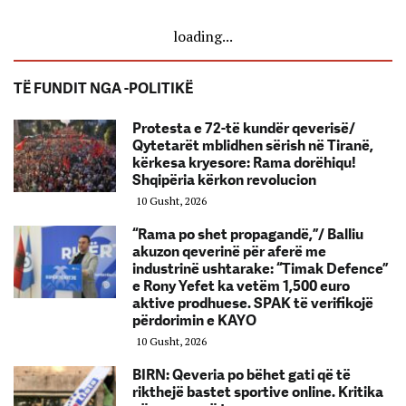
loading...
TË FUNDIT NGA -POLITIKË
Protesta e 72-të kundër qeverisë/
Qytetarët mblidhen sërish në Tiranë,
kërkesa kryesore: Rama dorëhiqu!
Shqipëria kërkon revolucion
10 Gusht, 2026
“Rama po shet propagandë,”/ Balliu
akuzon qeverinë për aferë me
industrinë ushtarake: “Timak Defence”
e Rony Yefet ka vetëm 1,500 euro
aktive prodhuese. SPAK të verifikojë
përdorimin e KAYO
10 Gusht, 2026
BIRN: Qeveria po bëhet gati që të
rikthejë bastet sportive online. Kritika