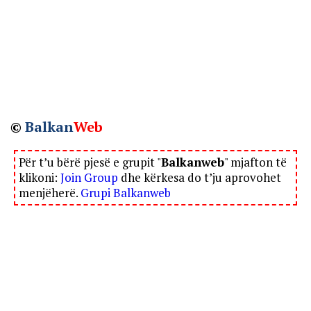
©
Balkan
Web
Për t’u bërë pjesë e grupit "
Balkanweb
" mjafton të
klikoni:
Join Group
dhe kërkesa do t’ju aprovohet
menjëherë.
Grupi Balkanweb