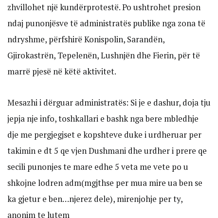
zhvillohet një kundërprotestë. Po ushtrohet presion
ndaj punonjësve të administratës publike nga zona të
ndryshme, përfshirë Konispolin, Sarandën,
Gjirokastrën, Tepelenën, Lushnjën dhe Fierin, për të
marrë pjesë në këtë aktivitet.
Mesazhi i dërguar administratës: Si je e dashur, doja tju
jepja nje info, toshkallari e bashk nga bere mbledhje
dje me pergjegjset e kopshteve duke i urdheruar per
takimin e dt 5 qe vjen Dushmani dhe urdher i prere qe
secili punonjes te mare edhe 5 veta me vete po u
shkojne lodren adm(mgjthse per mua mire ua ben se
ka gjetur e ben…njerez dele), mirenjohje per ty,
anonim te lutem