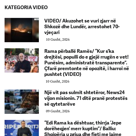
KATEGORIA VIDEO
VIDEO/ Akuzohet se vuri zjarr në
Shkozë dhe Lundër, arrestohet 70-
vjeçari
10 Gusht, 2026
Rama përballë Ramës/ “Kur s’ka
drejtësi, populli do e gjejë rrugën e vet!
Punësim, administratë transparente”.
Çfarë premtonte në opozitë, i harroi në
pushtet (VIDEO)
10 Gusht, 2026
Një vit pas sulmit shtetëror, News24
vijon misionin. 71 ditë pranë protestës
së qytetarëve
09 Gusht, 2026
“Edi Rama ka dështuar, thirrja ‘Jepe
dorëheqjen’ merr kuptim”/ Balliu:
Shqipëria u zgjua dhe fjeti me lajme