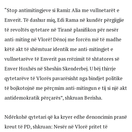
“Stop antimitingjeve si Ramiz Alia me vullnetarët e
Enverit. Të dashur miq, Edi Rama në kundër përgjigjie
të revoltës qytetare në Tiranë planifikon për nesër
anti-miting në Vlorë! Dënoj me forcën më të madhe
këtë akt të shëmtuar identik me anti-mitingjet e
vullnetarëve të Enverit pas rrëzimit të shtatores së
Enver Hoxhës në Sheshin Skenderbej. U bëj thirrje
qytetarëve të Vlorës pavarësisht nga bindjet politike
të bojkotojnë me përçmim anti-mitingun e tij si një akt
antidemokratik përçarës”, shkruan Berisha.
Ndërkohë qytetari që ka kryer edhe denoncimin pranë
kreut të PD, shkruan: Nesër në Vlorë pritet të