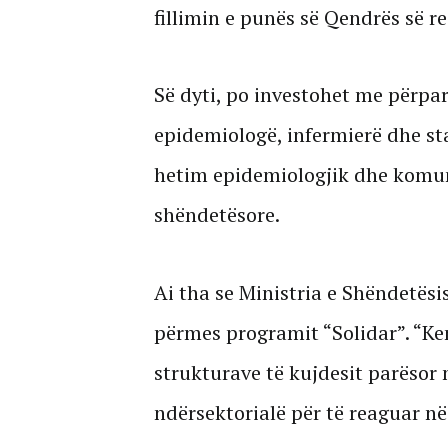
fillimin e punës së Qendrës së r
Së dyti, po investohet me përpar
epidemiologë, infermierë dhe st
hetim epidemiologjik dhe komun
shëndetësore.
Ai tha se Ministria e Shëndetësi
përmes programit “Solidar”. “Ke
strukturave të kujdesit parëso
ndërsektorialë për të reaguar n