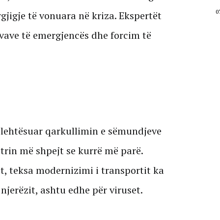
07 Gusht, 2026
0
rgjigje të vonuara në kriza. Ekspertët
ervave të emergjencës dhe forcim të
a lehtësuar qarkullimin e sëmundjeve
etrin më shpejt se kurrë më parë.
et, teksa modernizimi i transportit ka
r njerëzit, ashtu edhe për viruset.