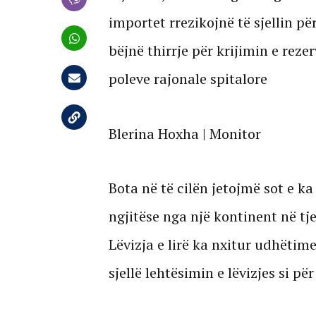
importet rrezikojnë të sjellin pë
bëjnë thirrje për krijimin e rez
poleve rajonale spitalore
Blerina Hoxha | Monitor
Bota në të cilën jetojmë sot e k
ngjitëse nga një kontinent në tj
Lëvizja e lirë ka nxitur udhëtim
sjellë lehtësimin e lëvizjes si pë