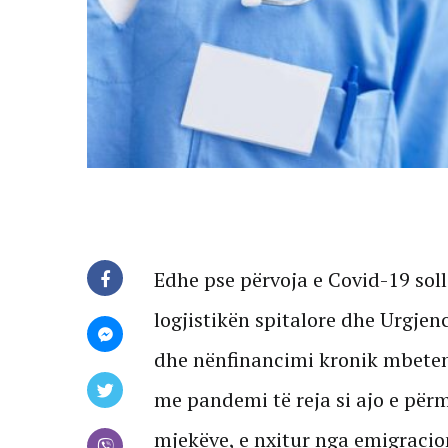
Edhe pse përvoja e Covid-19 sol
logjistikën spitalore dhe Urgje
dhe nënfinancimi kronik mbeten 
me pandemi të reja si ajo e për
mjekëve, e nxitur nga emigracion