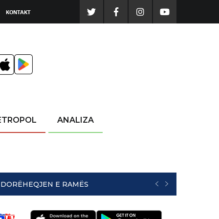
KONTAKT
ETROPOL
ANALIZA
NË DORËHEQJEN E RAMËS
PREVIOUS
NEXT