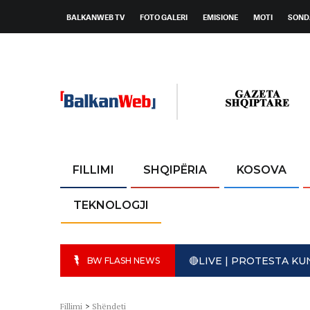
BALKANWEB TV
FOTO GALERI
EMISIONE
MOTI
SOND
FILLIMI
SHQIPËRIA
KOSOVA
TEKNOLOGJI
🔴LIVE | PROTESTA K
BW FLASH NEWS
Fillimi
>
Shëndeti