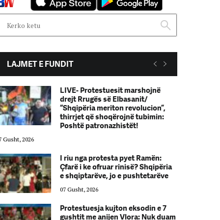
LAJMET E FUNDIT
LIVE- Protestuesit marshojnë
drejt Rrugës së Elbasanit/
“Shqipëria meriton revolucion”,
thirrjet që shoqërojnë tubimin:
Poshtë patronazhistët!
7 Gusht, 2026
07 Gusht, 2026
I riu nga protesta pyet Ramën:
Çfarë i ke ofruar rinisë? Shqipëria
e shqiptarëve, jo e pushtetarëve
07 Gusht, 2026
Protestuesja kujton eksodin e 7
gushtit me anijen Vlora: Nuk duam