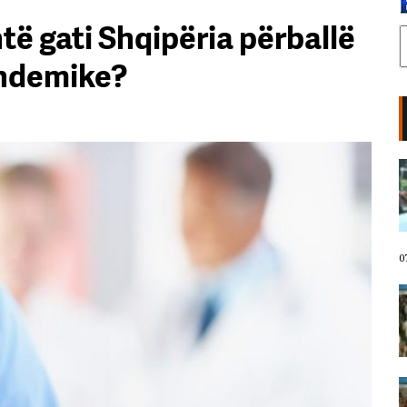
të gati Shqipëria përballë
andemike?
LIVE- Protestuesit marshojnë
drejt Rrugës së Elbasanit/
“Shqipëria meriton revolucion”,
thirrjet që shoqërojnë tubimin:
Poshtë patronazhistët!
07 Gusht, 2026
0
I riu nga protesta pyet Ramën:
Çfarë i ke ofruar rinisë? Shqipëria
e shqiptarëve, jo e pushtetarëve
07 Gusht, 2026
Protestuesja kujton eksodin e 7
gushtit me anijen Vlora: Nuk duam