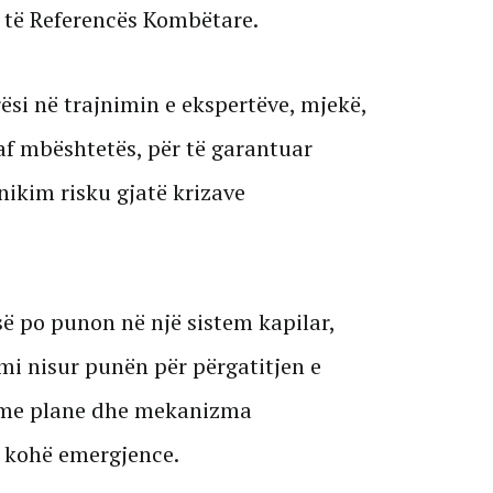
e të Referencës Kombëtare.
ësi në trajnimin e ekspertëve, mjekë,
af mbështetës, për të garantuar
ikim risku gjatë krizave
së po punon në një sistem kapilar,
mi nisur punën për përgatitjen e
r me plane dhe mekanizma
ë kohë emergjence.