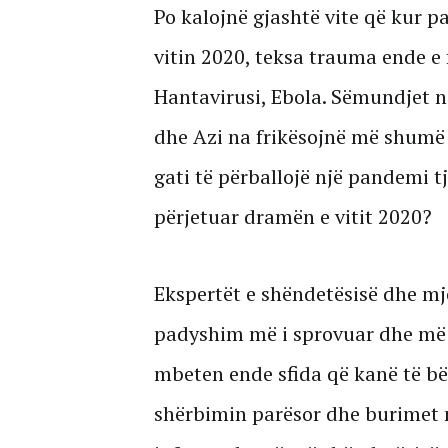
Po kalojnë gjashtë vite që kur 
vitin 2020, teksa trauma ende e 
Hantavirusi, Ebola. Sëmundjet ng
dhe Azi na frikësojnë më shumë 
gati të përballojë një pandemi t
përjetuar dramën e vitit 2020?
Ekspertët e shëndetësisë dhe mj
padyshim më i sprovuar dhe më i
mbeten ende sfida që kanë të bë
shërbimin parësor dhe burimet nj