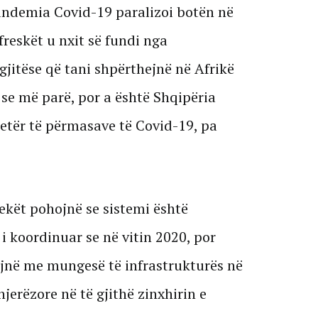
pandemia Covid-19 paralizoi botën në
freskët u nxit së fundi nga
jitëse që tani shpërthejnë në Afrikë
se më parë, por a është Shqipëria
jetër të përmasave të Covid-19, pa
ekët pohojnë se sistemi është
 koordinuar se në vitin 2020, por
jnë me mungesë të infrastrukturës në
erëzore në të gjithë zinxhirin e