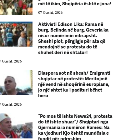
më të ikim, Shqipëria është e jona!
07 Gusht, 2026
Aktivisti Edison Lika: Rama në
burg, Belinda në burg. Qeveria ka
nisur numërimin mbrapsht.
Sheshi plot, përgjigje për ata që
mendojnë se protesta do të
shuhet deri në shtator!
7 Gusht, 2026
07 Gusht, 2026
Diaspora sot në shesh/ Emigranti
shqiptar në protestë: Meritojmë
një vend në shoqërinë europiane,
jo një shtet ku i padituri bëhet
hero
7 Gusht, 2026
07 Gusht, 2026
“Po mos të ishte News24, protesta
do të ishte shuar”/ Shqiptari nga
Gjermania ia numëron Ramës: Na
ka vjedhur! Kjo është mundësia e
fundit për ndryshim