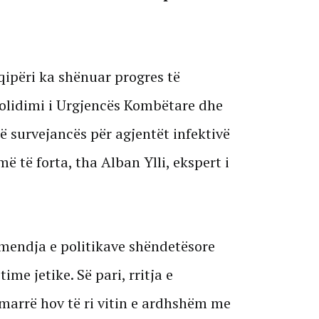
qipëri ka shënuar progres të
lidimi i Urgjencës Kombëtare dhe
 të survejancës për agjentët infektivë
ë të forta, tha Alban Ylli, ekspert i
vëmendja e politikave shëndetësore
ime jetike. Së pari, rritja e
 marrë hov të ri vitin e ardhshëm me