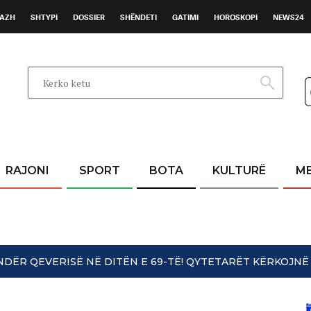
AZH
SHTYPI
DOSSIER
SHËNDETI
GATIMI
HOROSKOPI
NEWS24
RAJONI
SPORT
BOTA
KULTURË
M
UNDËR QEVERISË NË DITËN E 69-TË! QYTETARËT KËRKOJ