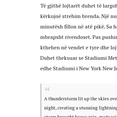
Të gjithë lojtarët duhet të larg
kërkojnë strehim brenda. Një n
minutësh fillon në atë pikë. Sa h
mbrapsht rivendoset. Pas pushim
kthehen në vendet e tyre dhe loj
Duhet theksuar se Stadiumi MetLi
edhe Stadiumi i New York New Je
A thunderstorm lit up the skies ov
night, creating a stunning lightning
storm brought heavy rain, gusty wi