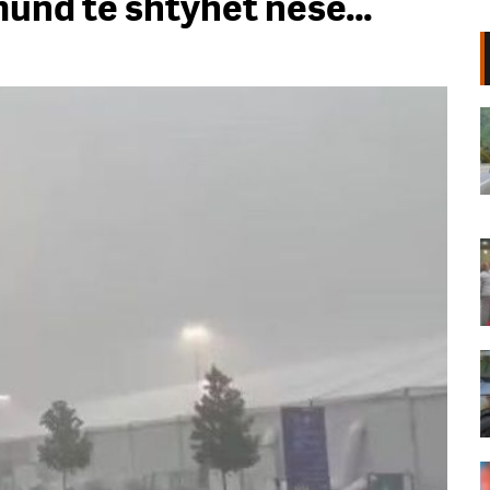
mund të shtyhet nëse…
Korridori VIII bllokon një fshat të
tërë, banorët e Mirakës
paralajmërojnë protestë: Rruga e
re po na izolon!
07 Gusht, 2026
Përkujtohet Teodor Keko/ Gruaja
që i kushtoi poezitë: Së afërmi një
antologji me veprat e Dorit
07 Gusht, 2026
Zjarr pranë shkollës në Durrës,
digjen kazanët e plehrave dhe 3
automjete
07 Gusht, 2026
Vrasja e Edmond Sulës, policia