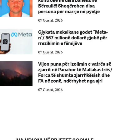
kontrolle në disa banesa në
Bërxullë! Shoqërohen disa
persona për marrje në pyetje
07 Gusht, 2026
Gjykata meksikane godet “Meta-
n”/ 567 milionë dollarë gjobë për
rrezikimin e fëmijëve
07 Gusht, 2026
Vijon puna për izolimin e vatrës së
zjarrit në Panahor të Mallakastrës/
Forca të shumta zjarrfikësish dhe
FA në zonë, ndërhyhet nga ajri
07 Gusht, 2026