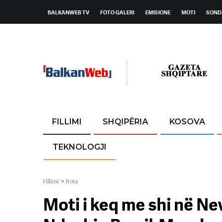
BALKANWEB TV
FOTO GALERI
EMISIONE
MOTI
SOND
FILLIMI
SHQIPËRIA
KOSOVA
TEKNOLOGJI
Fillimi
>
Bota
Moti i keq me shi në Ne