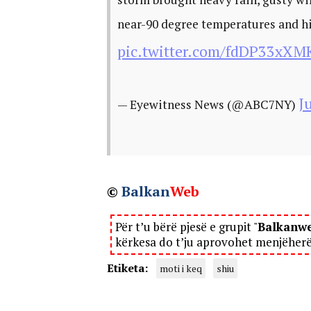
near-90 degree temperatures and h
pic.twitter.com/fdDP33xXM
J
— Eyewitness News (@ABC7NY)
©
Balkan
Web
Për t’u bërë pjesë e grupit "
Balkanw
kërkesa do t’ju aprovohet menjëher
Etiketa:
moti i keq
shiu