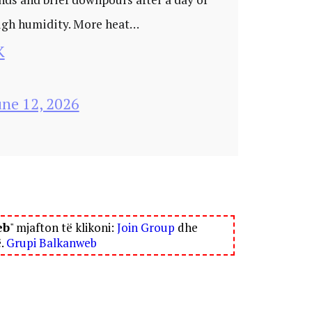
igh humidity. More heat…
K
une 12, 2026
eb
" mjafton të klikoni:
Join Group
dhe
ë.
Grupi Balkanweb