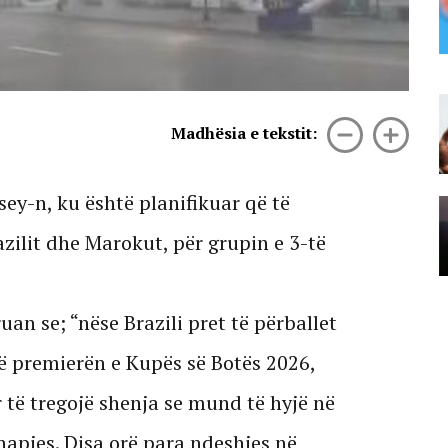
kontrolle në disa banesa në
Bërxullë! Shoqërohen disa
persona për marrje në pyetje
07 Gusht, 2026
Gjykata meksikane godet “Meta-
n”/ 567 milionë dollarë gjobë për
Madhësia e tekstit:
rrezikimin e fëmijëve
07 Gusht, 2026
ey-n, ku është planifikuar që të
Vijon puna për izolimin e vatrës së
zjarrit në Panahor të Mallakastrës/
zilit dhe Marokut, për grupin e 3-të
Forca të shumta zjarrfikësish dhe
FA në zonë, ndërhyhet nga ajri
07 Gusht, 2026
an se; “nëse Brazili pret të përballet
ë premierën e Kupës së Botës 2026,
r të tregojë shenja se mund të hyjë në
hapjes. Disa orë para ndeshjes në