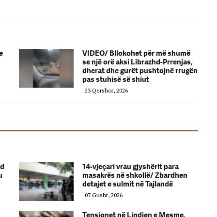
e
VIDEO/ Bllokohet për më shumë
se një orë aksi Librazhd-Prrenjas,
dherat dhe gurët pushtojnë rrugën
pas stuhisë së shiut
23 Qershor, 2026
nd
14-vjeçari vrau gjyshërit para
u
masakrës në shkollë/ Zbardhen
detajet e sulmit në Tajlandë
07 Gusht, 2026
Tensionet në Lindjen e Mesme,