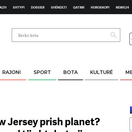
AZH
SHTYPI
DOSSIER
SHËNDETI
GATIMI
HOROSKOPI
NEWS24
RAJONI
SPORT
BOTA
KULTURË
M
w Jersey prish planet?