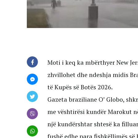
Moti i keq ka mbërthyer New Jers
zhvillohet dhe ndeshja midis Bra
të Kupës së Botës 2026.
Gazeta braziliane O’ Globo, shkru
me vështirësi kundër Marokut n
një kundërshtar shtesë ka fillua
fushë edhe para fishkëllimës së 