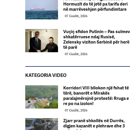
Hormuzit do të jetë pa tarifa deri
në marrëveshjen përfundimtare
07 Gusht, 2026
Vuçiç sfidon Putinin – Pas sulme
shkatërruese ndaj Rusisë,
Zelensky viziton Serbinë për herë
të parë
07 Gusht, 2026
KATEGORIA VIDEO
Korridori VIII bllokon një fshat të
tërë, banorët e Mirakës
paralajmërojnë protestë: Rruga e
re po na izolon!
07 Gusht, 2026
Zjarr pranë shkollës në Durrës,
digjen kazanët e plehrave dhe 3