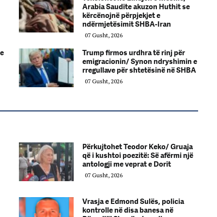
Arabia Saudite akuzon Huthit se
kërcënojnë përpjekjet e
ndërmjetësimit SHBA-Iran
07 Gusht, 2026
ve
Trump firmos urdhra të rinj për
emigracionin/ Synon ndryshimin e
rregullave për shtetësinë në SHBA
07 Gusht, 2026
Përkujtohet Teodor Keko/ Gruaja
që i kushtoi poezitë: Së afërmi një
antologji me veprat e Dorit
07 Gusht, 2026
Vrasja e Edmond Sulës, policia
kontrolle në disa banesa në