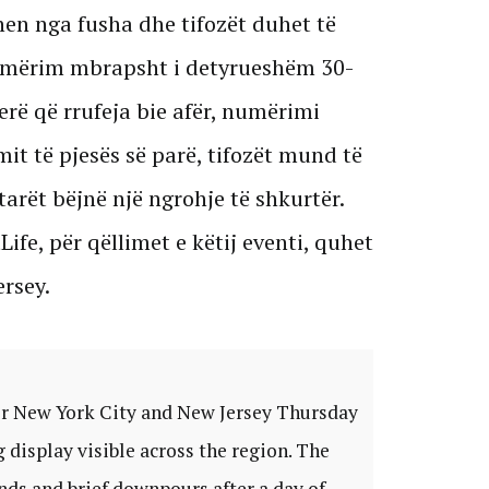
ohen nga fusha dhe tifozët duhet të
umërim mbrapsht i detyrueshëm 30-
erë që rrufeja bie afër, numërimi
it të pjesës së parë, tifozët mund të
tarët bëjnë një ngrohje të shkurtër.
fe, për qëllimet e këtij eventi, quhet
rsey.
er New York City and New Jersey Thursday
 display visible across the region. The
nds and brief downpours after a day of