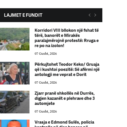
LAJMET E FUNDIT
Korridori VIII bllokon një fshat të
tërë, banorët e Mirakës
paralajmërojnë protestë: Rruga e
re po na izolon!
07 Gusht, 2026
Përkujtohet Teodor Keko/ Gruaja
që i kushtoi poezitë: Së afërmi një
antologji me veprat e Dorit
07 Gusht, 2026
Zjarr pranë shkollës në Durrës,
digjen kazanët e plehrave dhe 3
automjete
07 Gusht, 2026
Vrasja e Edmond Sulës, policia