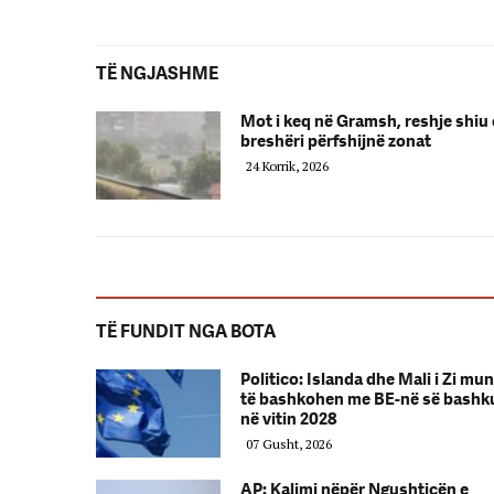
TË NGJASHME
Mot i keq në Gramsh, reshje shiu 
breshëri përfshijnë zonat
24 Korrik, 2026
TË FUNDIT NGA BOTA
Politico: Islanda dhe Mali i Zi mu
të bashkohen me BE-në së bashk
në vitin 2028
07 Gusht, 2026
AP: Kalimi nëpër Ngushticën e