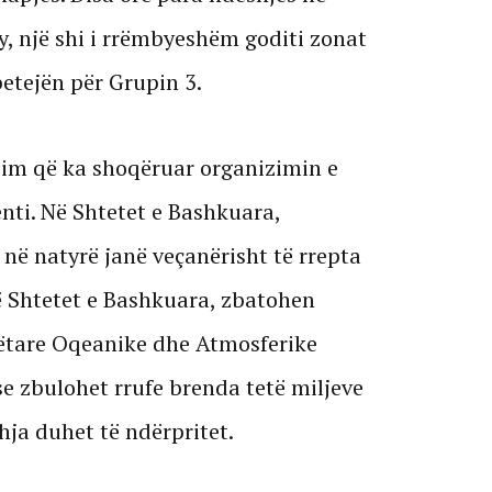
y, një shi i rrëmbyeshëm goditi zonat
etejën për Grupin 3.
sim që ka shoqëruar organizimin e
enti. Në Shtetet e Bashkuara,
 në natyrë janë veçanërisht të rrepta
Në Shtetet e Bashkuara, zbatohen
ëtare Oqeanike dhe Atmosferike
e zbulohet rrufe brenda tetë miljeve
hja duhet të ndërpritet.