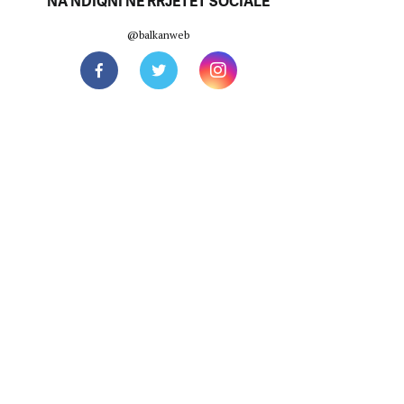
NA NDIQNI NË RRJETET SOCIALE
@balkanweb