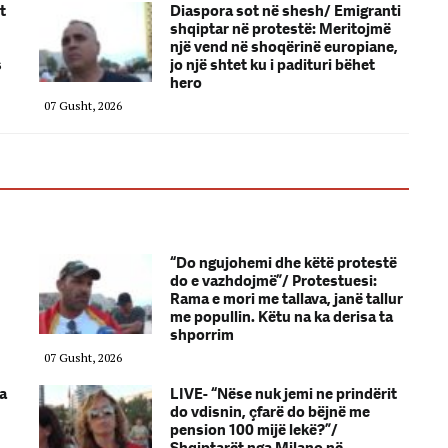
t
Diaspora sot në shesh/ Emigranti
shqiptar në protestë: Meritojmë
një vend në shoqërinë europiane,
s
jo një shtet ku i padituri bëhet
hero
07 Gusht, 2026
“Do ngujohemi dhe këtë protestë
do e vazhdojmë”/ Protestuesi:
Rama e mori me tallava, janë tallur
me popullin. Këtu na ka derisa ta
shporrim
07 Gusht, 2026
a
LIVE- “Nëse nuk jemi ne prindërit
do vdisnin, çfarë do bëjnë me
pension 100 mijë lekë?”/
Shqiptarët nga Milano në