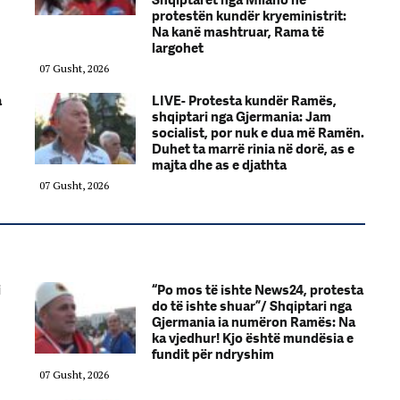
protestën kundër kryeministrit:
Na kanë mashtruar, Rama të
largohet
07 Gusht, 2026
a
LIVE- Protesta kundër Ramës,
shqiptari nga Gjermania: Jam
socialist, por nuk e dua më Ramën.
Duhet ta marrë rinia në dorë, as e
majta dhe as e djathta
07 Gusht, 2026
i
“Po mos të ishte News24, protesta
do të ishte shuar”/ Shqiptari nga
Gjermania ia numëron Ramës: Na
ka vjedhur! Kjo është mundësia e
fundit për ndryshim
07 Gusht, 2026