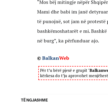
“Mos bëj mitingje nëpër Shqipëri
Mami dhe babi im janë detyruar t
të punojnë, sot jam në protestë p
bashkëmoshatarët e mi. Bashkë d
në burg”, ka përfunduar ajo.
©
Balkan
Web
Për t’u bërë pjesë e grupit "
Balkanw
kërkesa do t’ju aprovohet menjëher
TË NGJASHME