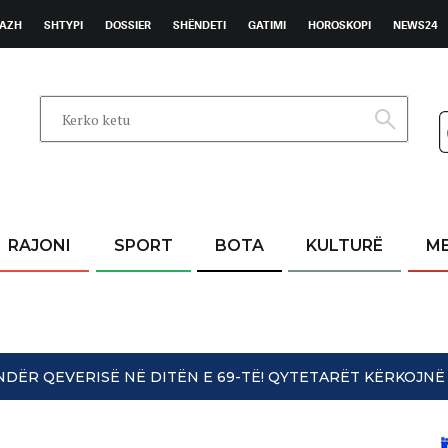
AZH
SHTYPI
DOSSIER
SHËNDETI
GATIMI
HOROSKOPI
NEWS24
RAJONI
SPORT
BOTA
KULTURË
M
UNDËR QEVERISË NË DITËN E 69-TË! QYTETARËT KËRKOJ