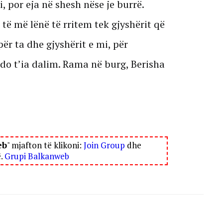
, por eja në shesh nëse je burrë.
ë më lënë të rritem tek gjyshërit që
ër ta dhe gjyshërit e mi, për
o t’ia dalim. Rama në burg, Berisha
eb
" mjafton të klikoni:
Join Group
dhe
ë.
Grupi Balkanweb