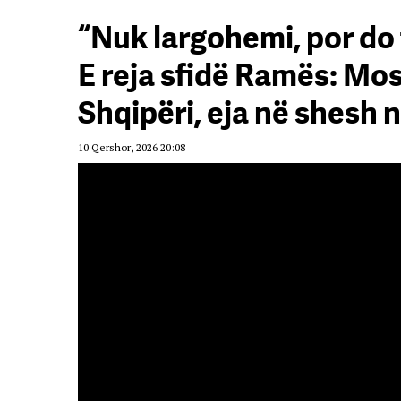
“Nuk largohemi, por do
E reja sfidë Ramës: Mos
Shqipëri, eja në shesh n
10 Qershor, 2026 20:08