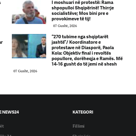
a
I moshuari në protestë: Rama
shpopulloi Shqipërinë! Thirrje
socialistëve; Mos bini pre e
provokimeve të tij!
07 Gusht, 2026
“270 tubime nga shqiptarët
ar
jashtë”/ Koordinatore e
protestave në Diasporë, Paola
Kola: Objektiv final i revoltës
popullore, dorëheqja e Ramës. Më
14-16 gusht do të jemi në shesh
07 Gusht, 2026
E NEWS24
KATEGORI
ët
Fillimi