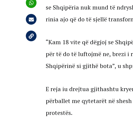
se Shqipëria nuk mund të ndrysho
rinia ajo që do të sjellë transfo
“Kam 18 vite që dëgjoj se Shqipë
për të do të luftojmë ne, brezi i 
Shqipërinë si gjithë bota”, u sh
E reja iu drejtua gjithashtu kry
përballet me qytetarët në shesh 
protestës.