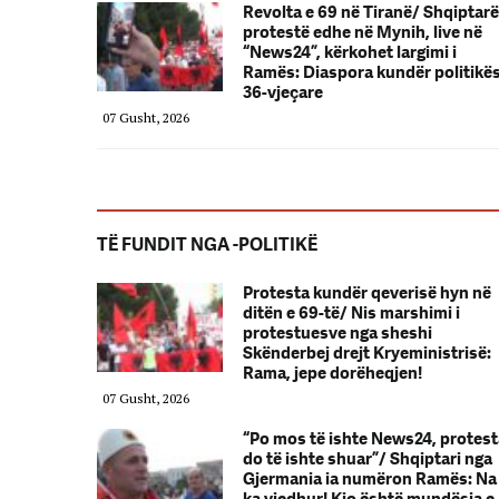
Revolta e 69 në Tiranë/ Shqiptarë
protestë edhe në Mynih, live në
“News24”, kërkohet largimi i
Ramës: Diaspora kundër politikë
36-vjeçare
07 Gusht, 2026
TË FUNDIT NGA -POLITIKË
Protesta kundër qeverisë hyn në
ditën e 69-të/ Nis marshimi i
protestuesve nga sheshi
Skënderbej drejt Kryeministrisë:
Rama, jepe dorëheqjen!
07 Gusht, 2026
“Po mos të ishte News24, protest
do të ishte shuar”/ Shqiptari nga
Gjermania ia numëron Ramës: Na
ka vjedhur! Kjo është mundësia e