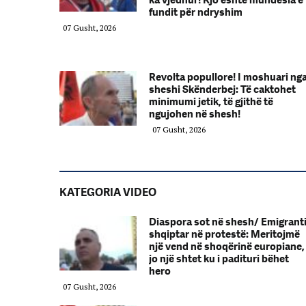
fundit për ndryshim
07 Gusht, 2026
Revolta popullore! I moshuari ng
sheshi Skënderbej: Të caktohet
minimumi jetik, të gjithë të
ngujohen në shesh!
07 Gusht, 2026
KATEGORIA VIDEO
Diaspora sot në shesh/ Emigrant
shqiptar në protestë: Meritojmë
një vend në shoqërinë europiane,
jo një shtet ku i padituri bëhet
hero
07 Gusht, 2026