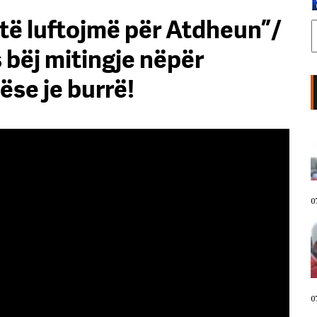
 të luftojmë për Atdheun”/
 bëj mitingje nëpër
ëse je burrë!
Diaspora sot në shesh/ Emigranti
shqiptar në protestë: Meritojmë
një vend në shoqërinë europiane,
jo një shtet ku i padituri bëhet
hero
07 Gusht, 2026
0
“Po mos të ishte News24, protesta
do të ishte shuar”/ Shqiptari nga
Gjermania ia numëron Ramës: Na
ka vjedhur! Kjo është mundësia e
fundit për ndryshim
07 Gusht, 2026
0