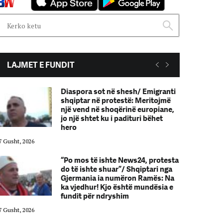
LAJMET E FUNDIT
Diaspora sot në shesh/ Emigranti
shqiptar në protestë: Meritojmë
një vend në shoqërinë europiane,
jo një shtet ku i padituri bëhet
hero
7 Gusht, 2026
07 Gusht, 2026
“Po mos të ishte News24, protesta
do të ishte shuar”/ Shqiptari nga
Gjermania ia numëron Ramës: Na
ka vjedhur! Kjo është mundësia e
fundit për ndryshim
7 Gusht, 2026
07 Gusht, 2026