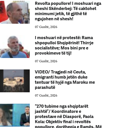
Revolta popullore! I moshuari nga
sheshi Skënderbej: Të caktohet
minimumi jetik, të gjithë të
ngujohen në shesh!
07 Gusht, 2026
I moshuari në protestë: Rama
shpopulloi Shqipërinë! Thirrje
socialistëve; Mos bini pre e
provokimeve të tij!
07 Gusht, 2026
VIDEO/ Tragjedi në Ceuta,
emigranti humb jetën duke
tentuar të hyjë nga Maroku me
parashutë
07 Gusht, 2026
“270 tubime nga shqiptarët
jashtë”/ Koordinatore e
protestave në Diasporë, Paola
Kola: Objektiv final i revoltës
popullore, dorëheqja e Ramës. Më