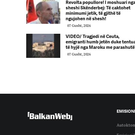
Revolta popullore! I moshuari ng
sheshi Skënderbej: Të caktohet
minimumi jetik, të gjithë të
ngujohen në shesh!
07 Gusht, 2026
VIDEO/ Tragjedi në Ceuta,
emigranti humb jetën duke tentu
të hyjë nga Maroku me parashutë
07 Gusht, 2026
EMISION
Autokton