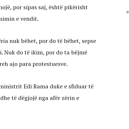
14-16 gusht do të jemi në shesh
jë, por sipas saj, është pikërisht
07 Gusht, 2026
0
rmimin e vendit.
ria nuk bëhet, por do të bëhet, sepse
ri. Nuk do të ikim, por do ta bëjmë
preh ajo para protestuesve.
eministrit Edi Rama duke e sfiduar të
dhe të dëgjojë nga afër zërin e