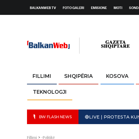
BALKANWEB TV
FOTO GALERI
EMISIONE
MOTI
SOND
FILLIMI
SHQIPËRIA
KOSOVA
TEKNOLOGJI
🔴LIVE | PROTESTA K
BW FLASH NEWS
Fillimi
>
-Politikë