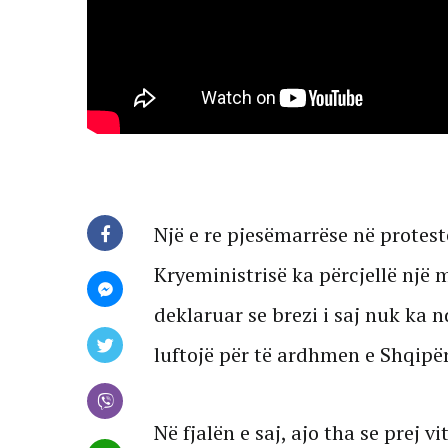
Një e re pjesëmarrëse në prote
Kryeministrisë ka përcjellë nj
deklaruar se brezi i saj nuk ka 
luftojë për të ardhmen e Shqipër
Në fjalën e saj, ajo tha se prej 