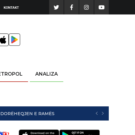
KONTAKT
ETROPOL
ANALIZA
NË DORËHEQJEN E RAMËS
PREVIOUS
NEXT