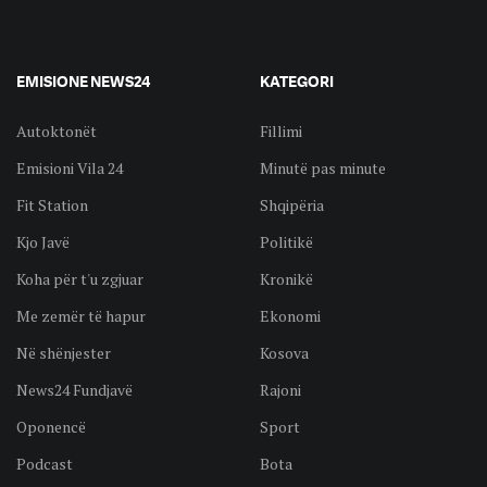
EMISIONE NEWS24
KATEGORI
Autoktonët
Fillimi
Emisioni Vila 24
Minutë pas minute
Fit Station
Shqipëria
Kjo Javë
Politikë
Koha për t'u zgjuar
Kronikë
Me zemër të hapur
Ekonomi
Në shënjester
Kosova
News24 Fundjavë
Rajoni
Oponencë
Sport
Podcast
Bota