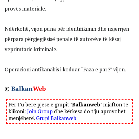
provës materiale.
Ndërkohë, vijon puna për identifikimin dhe nxjerrjen
përpara përgjegjësisë penale të autorëve të kësaj
veprimtarie kriminale.
Operacioni antikanabis i koduar “Faza e parë” vijon.
©
Balkan
Web
Për t’u bërë pjesë e grupit "
Balkanweb
" mjafton të
klikoni:
Join Group
dhe kërkesa do t’ju aprovohet
menjëherë.
Grupi Balkanweb