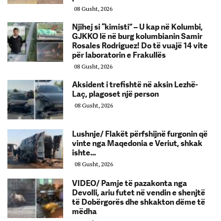
08 Gusht, 2026
Njihej si “kimisti” – U kap në Kolumbi,
GJKKO lë në burg kolumbianin Samir
Rosales Rodriguez! Do të vuajë 14 vite
për laboratorin e Frakullës
08 Gusht, 2026
Aksident i trefishtë në aksin Lezhë-
Laç, plagoset një person
08 Gusht, 2026
Lushnje/ Flakët përfshijnë furgonin që
vinte nga Maqedonia e Veriut, shkak
ishte…
08 Gusht, 2026
VIDEO/ Pamje të pazakonta nga
Devolli, ariu futet në vendin e shenjtë
të Dobërgorës dhe shkakton dëme të
mëdha