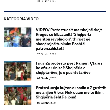
08 Gusht, 2026
KATEGORIA VIDEO
VIDEO/ Protestuesit marshojnë drejt
Rrugës së Elbasanit! “Shqipëria
meriton revolucion”, thirrjet që
shoqërojnë tubimin: Poshtë
patronazhistët!
07 Gusht, 2026
I riu nga protesta pyet Ramën: Çfarë i
ke ofruar rinisë? Shqipëria e
shqiptarëve, jo e pushtetarëve
07 Gusht, 2026
Protestuesja kujton eksodin e 7 gushtit
me anijen Vlora: Nuk duam më të ikim,
Shqipëria është e jona!
07 Gusht, 2026