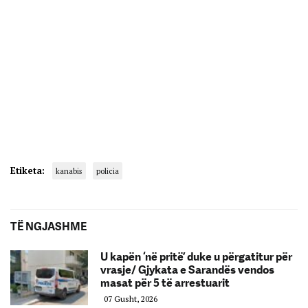
Etiketa:
kanabis
policia
TË NGJASHME
U kapën ‘në pritë’ duke u përgatitur për
vrasje/ Gjykata e Sarandës vendos
masat për 5 të arrestuarit
07 Gusht, 2026