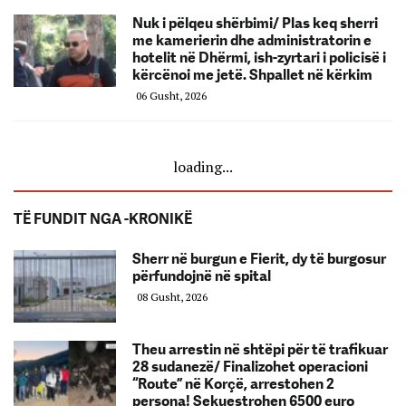
Nuk i pëlqeu shërbimi/ Plas keq sherri
me kamerierin dhe administratorin e
hotelit në Dhërmi, ish-zyrtari i policisë i
kërcënoi me jetë. Shpallet në kërkim
06 Gusht, 2026
loading...
TË FUNDIT NGA -KRONIKË
Sherr në burgun e Fierit, dy të burgosur
përfundojnë në spital
08 Gusht, 2026
Theu arrestin në shtëpi për të trafikuar
28 sudanezë/ Finalizohet operacioni
“Route” në Korçë, arrestohen 2
persona! Sekuestrohen 6500 euro