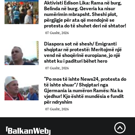
Aktivisti Edison Lika: Rama në burg,
Belinda në burg. Qeveria ka nisur
numërimin mbrapsht. Sheshi plot,
përgjigje për ata që mendojnë se
protesta do të shuhet deri në shtator!
07 Gusht, 2026
Diaspora sot në shesh/ Emigranti
shqiptar në protestë: Meritojmë një
vend në shoqërinë europiane, jo një
shtet ku i padituri bëhet hero
07 Gusht, 2026
“Po mos të ishte News24, protesta do
të ishte shuar”/ Shqiptari nga
Gjermania ia numëron Ramës: Na ka
vjedhur! Kjo është mundësia e fundit
për ndryshim
07 Gusht, 2026