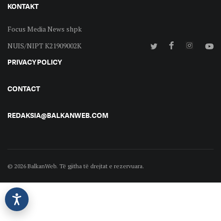
KONTAKT
Focus Media News shpk
NUIS/NIPT K21909002K
PRIVACY POLICY
CONTACT
REDAKSIA@BALKANWEB.COM
© 2026 BalkanWeb. Të gjitha të drejtat e rezervuara.