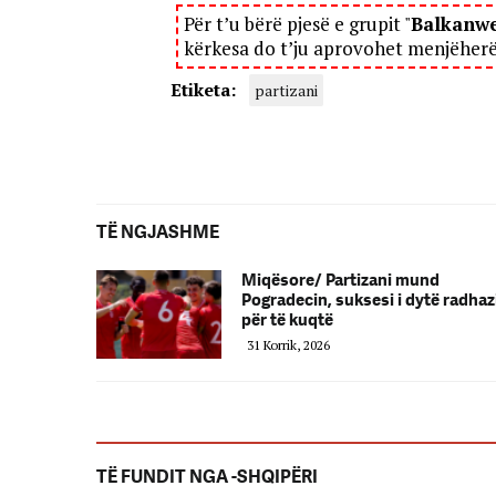
Për t’u bërë pjesë e grupit "
Balkanw
kërkesa do t’ju aprovohet menjëher
Etiketa:
partizani
TË NGJASHME
Miqësore/ Partizani mund
Pogradecin, suksesi i dytë radhaz
për të kuqtë
31 Korrik, 2026
TË FUNDIT NGA -SHQIPËRI