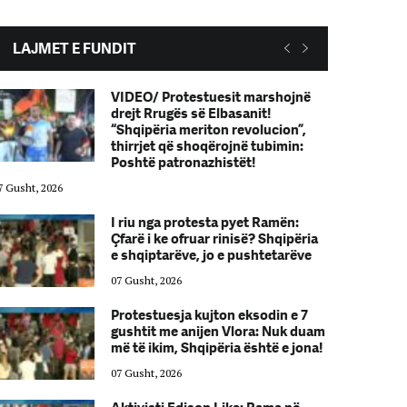
LAJMET E FUNDIT
VIDEO/ Protestuesit marshojnë
drejt Rrugës së Elbasanit!
“Shqipëria meriton revolucion”,
thirrjet që shoqërojnë tubimin:
Poshtë patronazhistët!
7 Gusht, 2026
07 Gusht, 2026
I riu nga protesta pyet Ramën:
Çfarë i ke ofruar rinisë? Shqipëria
e shqiptarëve, jo e pushtetarëve
07 Gusht, 2026
Protestuesja kujton eksodin e 7
gushtit me anijen Vlora: Nuk duam
më të ikim, Shqipëria është e jona!
07 Gusht, 2026