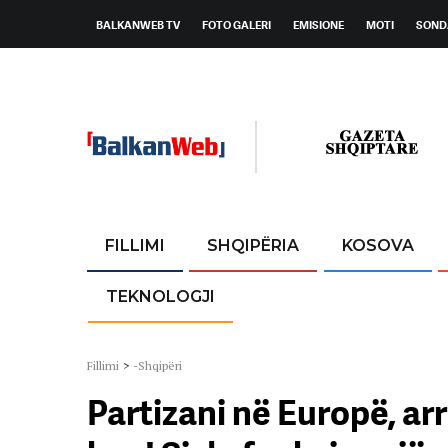
BALKANWEB TV
FOTO GALERI
EMISIONE
MOTI
SOND
FILLIMI
SHQIPËRIA
KOSOVA
TEKNOLOGJI
Fillimi
>
-Shqipëri
Partizani në Europë, arr