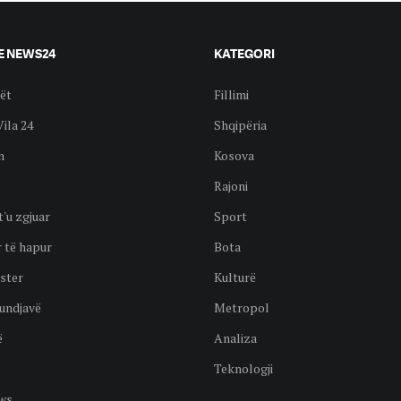
E NEWS24
KATEGORI
ët
Fillimi
Vila 24
Shqipëria
n
Kosova
Rajoni
t'u zgjuar
Sport
 të hapur
Bota
ster
Kulturë
undjavë
Metropol
ë
Analiza
Teknologji
ws