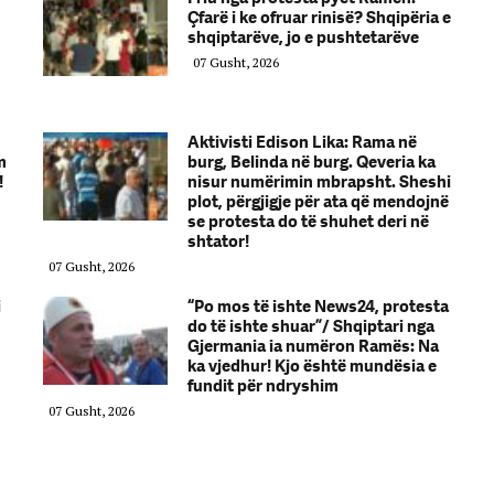
Çfarë i ke ofruar rinisë? Shqipëria e
shqiptarëve, jo e pushtetarëve
07 Gusht, 2026
Aktivisti Edison Lika: Rama në
m
burg, Belinda në burg. Qeveria ka
!
nisur numërimin mbrapsht. Sheshi
plot, përgjigje për ata që mendojnë
se protesta do të shuhet deri në
shtator!
07 Gusht, 2026
i
“Po mos të ishte News24, protesta
do të ishte shuar”/ Shqiptari nga
Gjermania ia numëron Ramës: Na
ka vjedhur! Kjo është mundësia e
fundit për ndryshim
07 Gusht, 2026