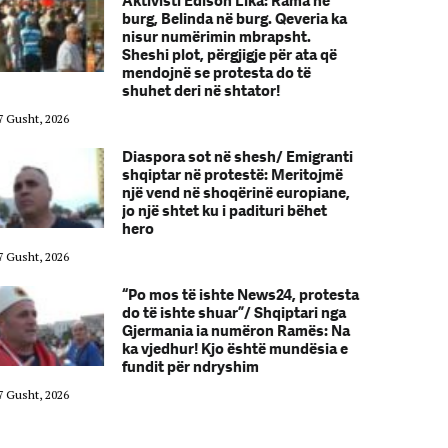
Aktivisti Edison Lika: Rama në
burg, Belinda në burg. Qeveria ka
nisur numërimin mbrapsht.
Sheshi plot, përgjigje për ata që
mendojnë se protesta do të
shuhet deri në shtator!
7 Gusht, 2026
07 Gusht, 2026
Diaspora sot në shesh/ Emigranti
shqiptar në protestë: Meritojmë
një vend në shoqërinë europiane,
jo një shtet ku i padituri bëhet
hero
7 Gusht, 2026
07 Gusht, 2026
“Po mos të ishte News24, protesta
do të ishte shuar”/ Shqiptari nga
Gjermania ia numëron Ramës: Na
ka vjedhur! Kjo është mundësia e
fundit për ndryshim
7 Gusht, 2026
07 Gusht, 2026