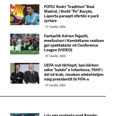
FOTO/ Rodri “tradhton” Real
Madrid, i thotë “Po” Barçës,
Laporta paraqet ofertën e parë
zyrtare
07 Gusht, 2026
Fantastik Adrion Pajaziti,
mesfushori i Kombëtares realizon
gol spektakolar në Conference
League (VIDEO)
07 Gusht, 2026
UEFA nuk tërhiqet, tani kërkon
edhe “kokën” e Infantinos, FSHF i
del në krah, revokon mbështetjen
ndaj presidentit të FIFA-s
07 Gusht, 2026
I riu nga protesta pyet Ramën: