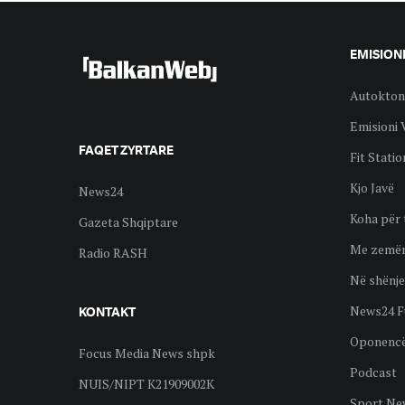
EMISION
Autokton
Emisioni 
FAQET ZYRTARE
Fit Statio
Kjo Javë
News24
Koha për 
Gazeta Shqiptare
Me zemër
Radio RASH
Në shënje
News24 F
KONTAKT
Oponenc
Focus Media News shpk
Podcast
NUIS/NIPT K21909002K
Sport Ne