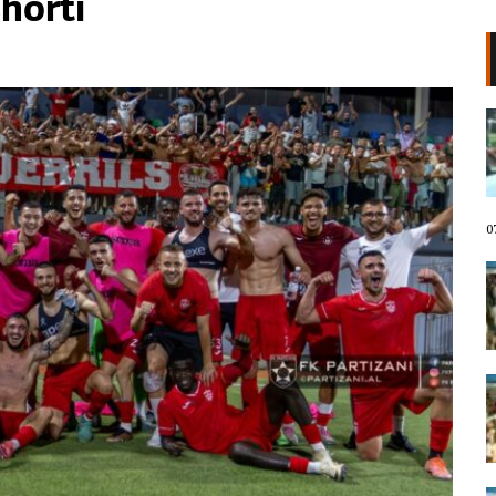
shorti
VIDEO/ Protestuesit marshojnë
drejt Rrugës së Elbasanit!
“Shqipëria meriton revolucion”,
thirrjet që shoqërojnë tubimin:
Poshtë patronazhistët!
07 Gusht, 2026
0
I riu nga protesta pyet Ramën:
Çfarë i ke ofruar rinisë? Shqipëria
e shqiptarëve, jo e pushtetarëve
07 Gusht, 2026
Protestuesja kujton eksodin e 7
gushtit me anijen Vlora: Nuk duam
më të ikim, Shqipëria është e jona!
07 Gusht, 2026