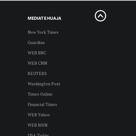
MEDIAT E HUAJA
New York Times
Guardian
WEB BBC
WEB CNN
REUTERS
Washington Post
Times Online
Financial Times
WEB Yahoo
WEB MSN
USA Today