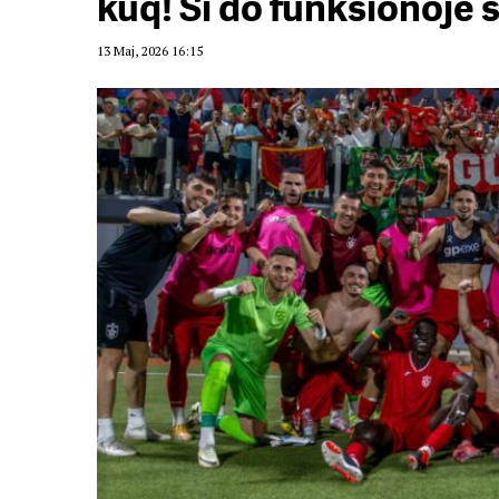
kuq! Si do funksionojë 
13 Maj, 2026 16:15