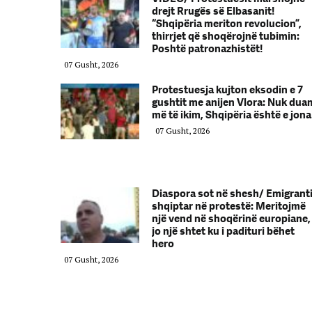
drejt Rrugës së Elbasanit!
“Shqipëria meriton revolucion”,
thirrjet që shoqërojnë tubimin:
Poshtë patronazhistët!
07 Gusht, 2026
Protestuesja kujton eksodin e 7
gushtit me anijen Vlora: Nuk dua
më të ikim, Shqipëria është e jona
07 Gusht, 2026
Diaspora sot në shesh/ Emigrant
shqiptar në protestë: Meritojmë
një vend në shoqërinë europiane,
jo një shtet ku i padituri bëhet
hero
07 Gusht, 2026