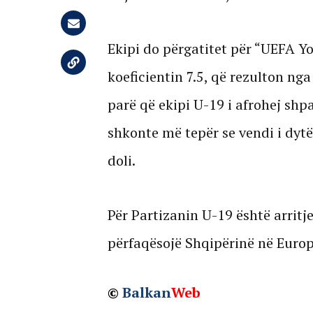
Ekipi do përgatitet për “UEFA Y
koeficientin 7.5, që rezulton nga 
parë që ekipi U-19 i afrohej shp
shkonte më tepër se vendi i dytë
doli.
Për Partizanin U-19 është arritje
përfaqësojë Shqipërinë në Europ
©
Balkan
Web