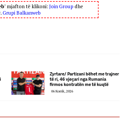
eb
" mjafton të klikoni:
Join Group
dhe
ë.
Grupi Balkanweb
Zyrtare/ Partizani bëhet me trajner
i
të ri, 46 vjeçari nga Rumania
firmos kontratën me të kuqtë
06 Korrik, 2026