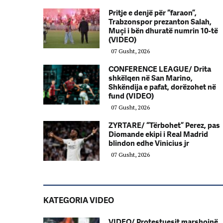
Pritje e denjë për “faraon”,
Trabzonspor prezanton Salah,
Muçi i bën dhuratë numrin 10-të
(VIDEO)
07 Gusht, 2026
CONFERENCE LEAGUE/ Drita
shkëlqen në San Marino,
Shkëndija e pafat, dorëzohet në
fund (VIDEO)
07 Gusht, 2026
ZYRTARE/ “Tërbohet” Perez, pas
Diomande ekipi i Real Madrid
blindon edhe Vinicius jr
07 Gusht, 2026
KATEGORIA VIDEO
VIDEO/ Protestuesit marshojnë