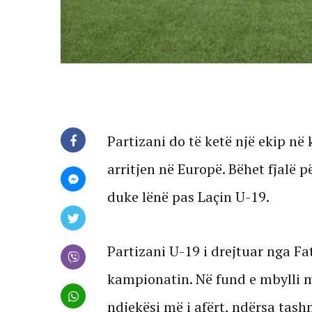
Partizani do të ketë një ekip në 
arritjen në Europë. Bëhet fjalë 
duke lënë pas Laçin U-19.
Partizani U-19 i drejtuar nga F
kampionatin. Në fund e mbylli m
ndjekësi më i afërt, ndërsa tash