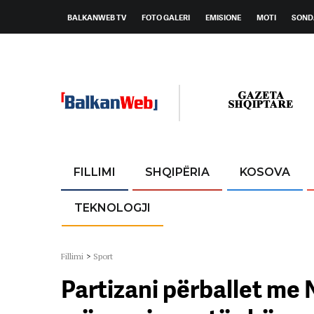
BALKANWEB TV
FOTO GALERI
EMISIONE
MOTI
SOND
FILLIMI
SHQIPËRIA
KOSOVA
TEKNOLOGJI
Fillimi
>
Sport
Partizani përballet me