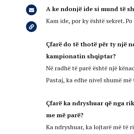
A ke ndonjë ide si mund të s
Kam ide, por ky është sekret. Po
Çfarë do të thotë për ty një
kampionatin shqiptar?
Në radhë të parë është një kënaqë
Pastaj, ka edhe nivel shumë më t
Çfarë ka ndryshuar që nga ri
me më parë?
Ka ndryshuar, ka lojtarë më të ri