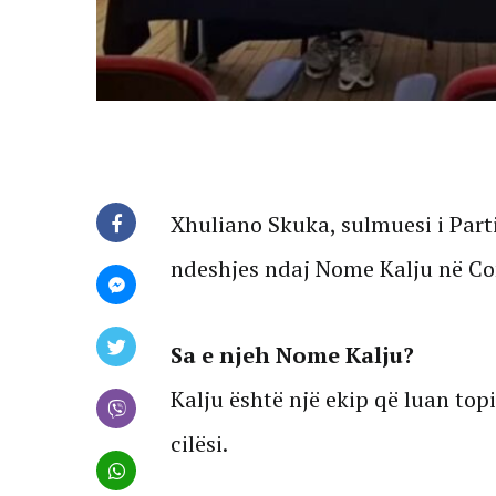
Xhuliano Skuka, sulmuesi i Part
ndeshjes ndaj Nome Kalju në Co
Sa e njeh Nome Kalju?
Kalju është një ekip që luan topi
cilësi.