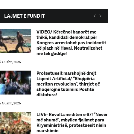
LAJMET E FUNDIT
VIDEO/ Kërcënoi banorët me
thikë, kandidati demokrat për
Kongres arrestohet pas incidentit
në plazh në Havai. Neutralizohet
me tek goditje!
5 Gusht, 2026
05 Gusht, 2026
Protestuesit marshojnë drejt
Liqenit Artificial/ “Shqipëria
meriton revolucion”, thirrjet që
shoqërojnë tubimin: Poshtë
diktatura!
5 Gusht, 2026
05 Gusht, 2026
LIVE- Revolta në ditën e 67! “Nesër
më shumë”, mbyllen fjalimet para
Kryeministrisë, protestuesit nisin
marshimin