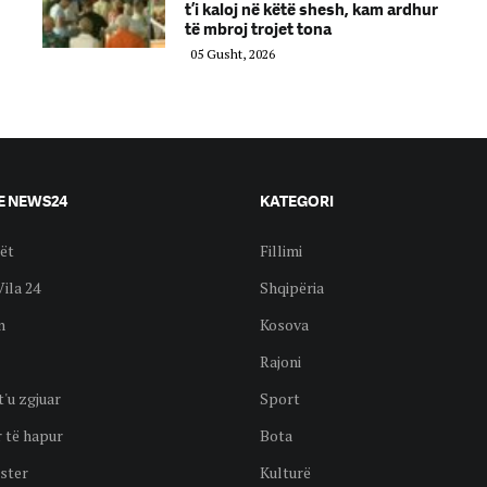
t’i kaloj në këtë shesh, kam ardhur
të mbroj trojet tona
05 Gusht, 2026
E NEWS24
KATEGORI
ët
Fillimi
Vila 24
Shqipëria
n
Kosova
Rajoni
t'u zgjuar
Sport
 të hapur
Bota
ster
Kulturë