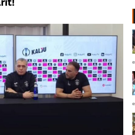
rit!
VIDEO/ Kërcënoi banorët me
thikë, kandidati demokrat për
Kongres arrestohet pas incidentit
në plazh në Havai. Neutralizohet
me tek goditje!
05 Gusht, 2026
0
Protestuesit marshojnë drejt
Liqenit Artificial/ “Shqipëria
meriton revolucion”, thirrjet që
shoqërojnë tubimin: Poshtë
diktatura!
05 Gusht, 2026
0
LIVE- Revolta në ditën e 67! “Nesër
më shumë”, mbyllen fjalimet para
Kryeministrisë, protestuesit nisin
marshimin