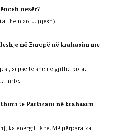
hënosh nesër?
 ta them sot… (qesh)
 ndeshje në Europë në krahasim me
si, sepse të sheh e gjithë bota.
ë lartë.
kthimi te Partizani në krahasim
nj, ka energji të re. Më përpara ka