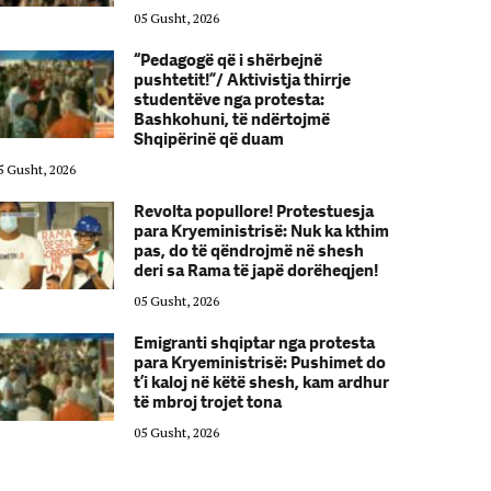
05 Gusht, 2026
“Pedagogë që i shërbejnë
pushtetit!”/ Aktivistja thirrje
studentëve nga protesta:
Bashkohuni, të ndërtojmë
Shqipërinë që duam
5 Gusht, 2026
05 Gusht, 2026
Revolta popullore! Protestuesja
para Kryeministrisë: Nuk ka kthim
pas, do të qëndrojmë në shesh
deri sa Rama të japë dorëheqjen!
05 Gusht, 2026
Emigranti shqiptar nga protesta
para Kryeministrisë: Pushimet do
t’i kaloj në këtë shesh, kam ardhur
të mbroj trojet tona
05 Gusht, 2026