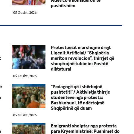
Atletico e konsideron të
pashitshëm
05 Gusht, 2026
Protestuesit marshojnë drejt
Liqenit Artificial/ “Shqipëria
t
meriton revolucion”, thirrjet që
shoqërojnë tubimin: Poshtë
diktatura!
05 Gusht, 2026
ër
“Pedagogë që i shërbejnë
pushtetit!”/ Aktivistja thirrje
n
studentëve nga protesta:
Bashkohuni, të ndërtojmë
Shqipërinë që duam
05 Gusht, 2026
Emigranti shqiptar nga protesta
m
para Kryeministrisë: Pushimet do