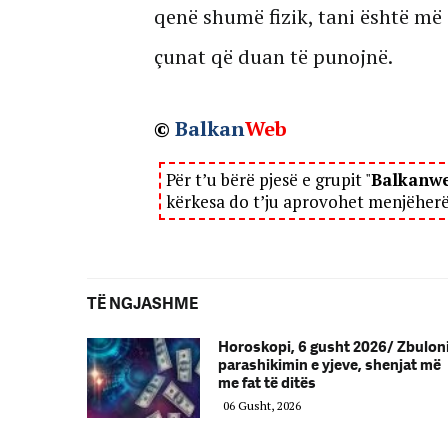
qenë shumë fizik, tani është më
çunat që duan të punojnë.
©
Balkan
Web
Për t’u bërë pjesë e grupit "
Balkanw
kërkesa do t’ju aprovohet menjëher
TË NGJASHME
Horoskopi, 6 gusht 2026/ Zbulon
parashikimin e yjeve, shenjat më
me fat të ditës
06 Gusht, 2026