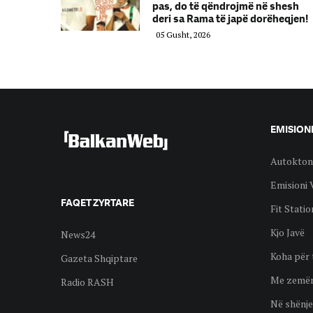
pas, do të qëndrojmë në shesh
deri sa Rama të japë dorëheqjen!
05 Gusht, 2026
EMISION
Autokton
Emisioni 
FAQET ZYRTARE
Fit Statio
Kjo Javë
News24
Koha për 
Gazeta Shqiptare
Me zemër
Radio RASH
Në shënje