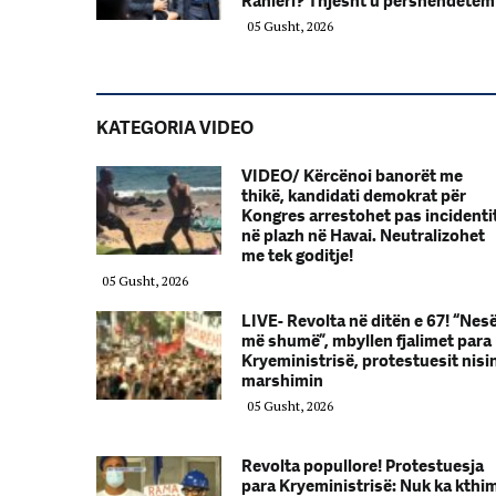
Ranieri? Thjesht u përshëndetëm
05 Gusht, 2026
KATEGORIA VIDEO
VIDEO/ Kërcënoi banorët me
thikë, kandidati demokrat për
Kongres arrestohet pas incidenti
në plazh në Havai. Neutralizohet
me tek goditje!
05 Gusht, 2026
LIVE- Revolta në ditën e 67! “Nes
më shumë”, mbyllen fjalimet para
Kryeministrisë, protestuesit nisi
marshimin
05 Gusht, 2026
Revolta popullore! Protestuesja
para Kryeministrisë: Nuk ka kthi