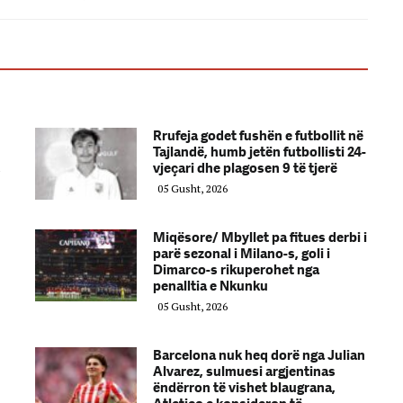
Rrufeja godet fushën e futbollit në
Tajlandë, humb jetën futbollisti 24-
,
vjeçari dhe plagosen 9 të tjerë
05 Gusht, 2026
Miqësore/ Mbyllet pa fitues derbi i
parë sezonal i Milano-s, goli i
Dimarco-s rikuperohet nga
penalltia e Nkunku
05 Gusht, 2026
Barcelona nuk heq dorë nga Julian
Alvarez, sulmuesi argjentinas
ëndërron të vishet blaugrana,