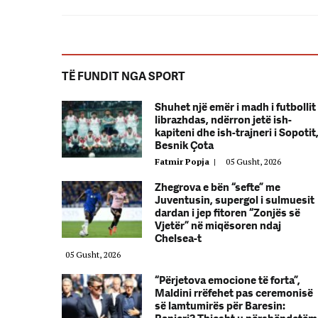
TË FUNDIT NGA SPORT
Shuhet një emër i madh i futbollit
librazhdas, ndërron jetë ish-
kapiteni dhe ish-trajneri i Sopotit
Besnik Çota
Fatmir Popja
|
05 Gusht, 2026
Zhegrova e bën “sefte” me
Juventusin, supergol i sulmuesit
dardan i jep fitoren “Zonjës së
Vjetër” në miqësoren ndaj
Chelsea-t
05 Gusht, 2026
“Përjetova emocione të forta”,
Maldini rrëfehet pas ceremonisë
së lamtumirës për Baresin: