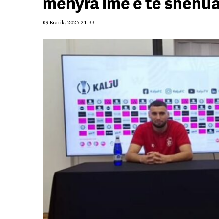
mënyra ime e të shënua
09 Korrik, 2025 21:33