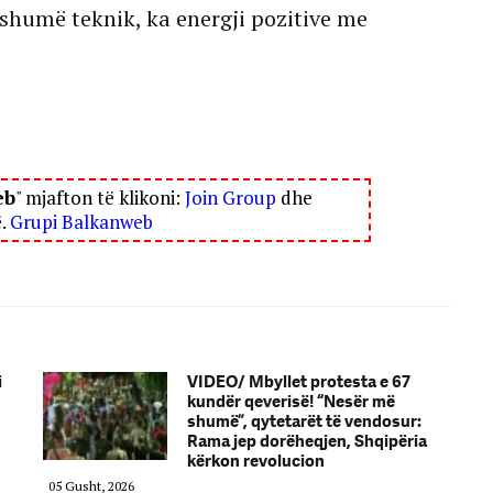
 shumë teknik, ka energji pozitive me
eb
" mjafton të klikoni:
Join Group
dhe
ë.
Grupi Balkanweb
i
VIDEO/ Mbyllet protesta e 67
kundër qeverisë! “Nesër më
shumë”, qytetarët të vendosur:
Rama jep dorëheqjen, Shqipëria
kërkon revolucion
05 Gusht, 2026