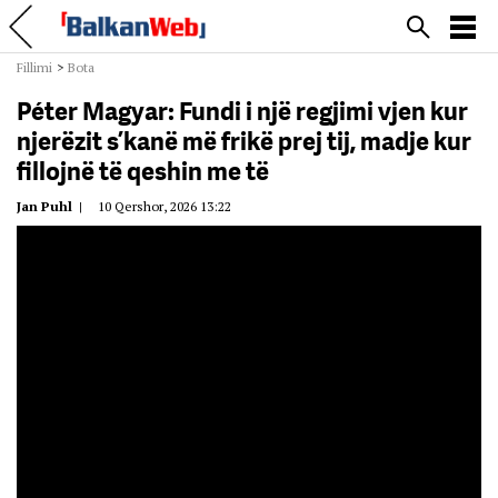
Fillimi
>
Bota
Péter Magyar: Fundi i një regjimi vjen kur
njerëzit s’kanë më frikë prej tij, madje kur
fillojnë të qeshin me të
Jan Puhl
|
10 Qershor, 2026 13:22