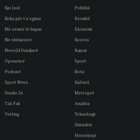
Kjo Javë
Politikë
Koha për t'u zgjuar
Kronikë
Me zemër të hapur
Ekonomi
Në shënjester
Kosova
News24 Fundjavë
Rajoni
Oponencë
Sport
Podcast
Bota
Sport News
Kulturë
Studio 24
Metropol
Tak Fak
Analiza
Vetting
Teknologji
Shëndeti
Horoskopi