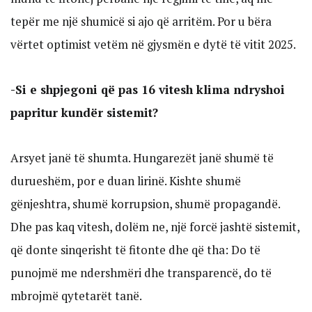
tepër me një shumicë si ajo që arritëm. Por u bëra
vërtet optimist vetëm në gjysmën e dytë të vitit 2025.
-Si e shpjegoni që pas 16 vitesh klima ndryshoi
papritur kundër sistemit?
Arsyet janë të shumta. Hungarezët janë shumë të
durueshëm, por e duan lirinë. Kishte shumë
gënjeshtra, shumë korrupsion, shumë propagandë.
Dhe pas kaq vitesh, dolëm ne, një forcë jashtë sistemit,
që donte sinqerisht të fitonte dhe që tha: Do të
punojmë me ndershmëri dhe transparencë, do të
mbrojmë qytetarët tanë.