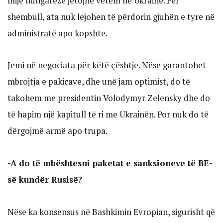
mijë hungarezë jetojnë vetëm në Ukrainë. Për
shembull, ata nuk lejohen të përdorin gjuhën e tyre në
administratë apo kopshte.
Jemi në negociata për këtë çështje. Nëse garantohet
mbrojtja e pakicave, dhe unë jam optimist, do të
takohem me presidentin Volodymyr Zelensky dhe do
të hapim një kapitull të ri me Ukrainën. Por nuk do të
dërgojmë armë apo trupa.
-A do të mbështesni paketat e sanksioneve të BE-
së kundër Rusisë?
Nëse ka konsensus në Bashkimin Evropian, sigurisht që