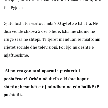
t’i dëgjosh.
Gjatë fushatës vizitova mbi 700 qytete e fshatra. Në
disa vende shkova 5 ose 6 herë. Isha më shumë në
rrugë sesa në shtëpi. Të tjerët menduan se mjaftonin
rrjetet sociale dhe televizioni. Por kjo nuk është e
mjaftueshme.
-Si po reagon tani aparati i pushtetit i
poshtëruar? Orbán në thelb e kishte kapur
shtetin; besnikët e tij ndodhen në çdo hallkë të
pushtetit…