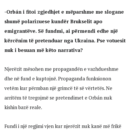
-Orbán i fitoi zgjedhjet e mëparshme me slogane
shumë polarizuese kundër Brukselit apo
emigrantëve. Së fundmi, ai përmendi edhe një
kërcënim të pretenduar nga Ukraina. Pse votuesit
nuk i besuan më këto narrativa?
Njerëzit mësohen me propagandën e vazhdueshme
dhe në fund e kuptojnë. Propaganda funksionon
vetëm kur përmban një grimcë të së vërtetës. Ne
arritëm të tregojmë se pretendimet e Orbán nuk
kishin bazë reale.
Fundi i një regjimi vjen kur njerëzit nuk kanë më frikë