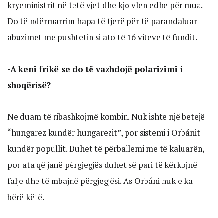
kryeministrit në tetë vjet dhe kjo vlen edhe për mua.
Do të ndërmarrim hapa të tjerë për të parandaluar
abuzimet me pushtetin si ato të 16 viteve të fundit.
-A keni frikë se do të vazhdojë polarizimi i
shoqërisë?
Ne duam të ribashkojmë kombin. Nuk ishte një betejë
“hungarez kundër hungarezit”, por sistemi i Orbánit
kundër popullit. Duhet të përballemi me të kaluarën,
por ata që janë përgjegjës duhet së pari të kërkojnë
falje dhe të mbajnë përgjegjësi. As Orbáni nuk e ka
bërë këtë.