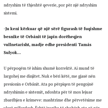
ndryshim të thjeshtë qeverie, por për një ndryshim
sistemi.
-Ju keni kërkuar që një sërë figurash të fuqishme
besnike të Orbánit të japin dorëheqjen
vullnetarisht, madje edhe presidenti Tamás
Sulyok…
U përpoqëm të ishim shumë korrektë. Ai mund të
largohej me dinjitet. Nuk e bëri këtë, me gjasë nën
presionin e Orbánit. Ata po përpiqen të pengojnë
ndryshimin e sistemit, ndoshta për të mos lejuar
zbardhjen e krimeve: mashtrime dhe përvetësime me
vlerë miliardash. Është ironike të shohësh ata që për