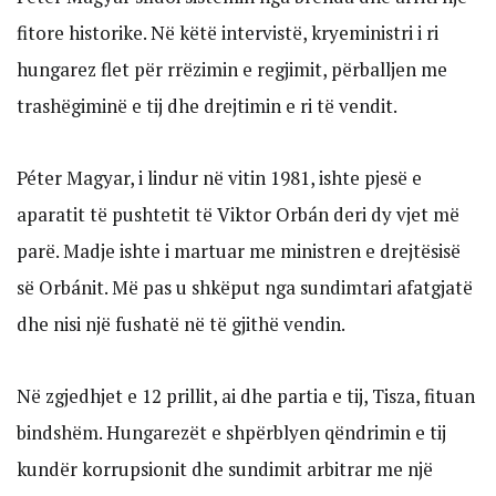
fitore historike. Në këtë intervistë, kryeministri i ri
hungarez flet për rrëzimin e regjimit, përballjen me
trashëgiminë e tij dhe drejtimin e ri të vendit.
Péter Magyar, i lindur në vitin 1981, ishte pjesë e
aparatit të pushtetit të Viktor Orbán deri dy vjet më
parë. Madje ishte i martuar me ministren e drejtësisë
së Orbánit. Më pas u shkëput nga sundimtari afatgjatë
dhe nisi një fushatë në të gjithë vendin.
Në zgjedhjet e 12 prillit, ai dhe partia e tij, Tisza, fituan
bindshëm. Hungarezët e shpërblyen qëndrimin e tij
kundër korrupsionit dhe sundimit arbitrar me një