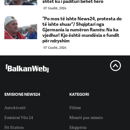
shtet ku i padituri bëhet hero
07 Gusht, 2026
“Po mos të ishte News24, protesta do
të ishte shuar”/ Shqiptari nga
Gjermania ia numëron Ramës: Na ka
vjedhur! Kjo është mundësia e fundit
për ndryshim
07 Gusht, 2026
EMISIONE NEWS24
KATEGORI
Autoktonët
Fillimi
Emisioni Vila 24
Minutë pas minute
Fit Station
Shqipëria