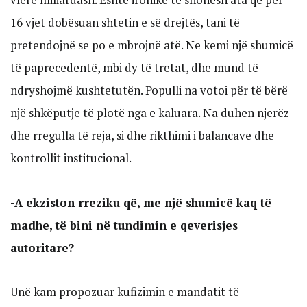
16 vjet dobësuan shtetin e së drejtës, tani të
pretendojnë se po e mbrojnë atë. Ne kemi një shumicë
të paprecedentë, mbi dy të tretat, dhe mund të
ndryshojmë kushtetutën. Populli na votoi për të bërë
një shkëputje të plotë nga e kaluara. Na duhen njerëz
dhe rregulla të reja, si dhe rikthimi i balancave dhe
kontrollit institucional.
-A ekziston rreziku që, me një shumicë kaq të
madhe, të bini në tundimin e qeverisjes
autoritare?
Unë kam propozuar kufizimin e mandatit të