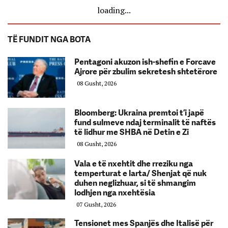
loading...
TË FUNDIT NGA BOTA
Pentagoni akuzon ish-shefin e Forcave
Ajrore për zbulim sekretesh shtetërore
08 Gusht, 2026
Bloomberg: Ukraina premtoi t’i japë
fund sulmeve ndaj terminalit të naftës
të lidhur me SHBA në Detin e Zi
08 Gusht, 2026
Vala e të nxehtit dhe rreziku nga
temperturat e larta/ Shenjat që nuk
duhen neglizhuar, si të shmangim
lodhjen nga nxehtësia
07 Gusht, 2026
Tensionet mes Spanjës dhe Italisë për