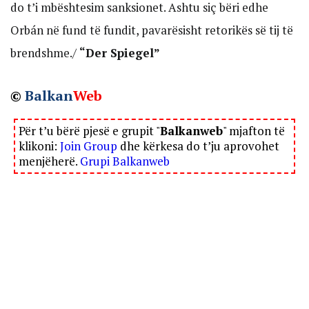
do t’i mbështesim sanksionet. Ashtu siç bëri edhe
Orbán në fund të fundit, pavarësisht retorikës së tij të
brendshme./
“Der Spiegel”
©
Balkan
Web
Për t’u bërë pjesë e grupit "
Balkanweb
" mjafton të
klikoni:
Join Group
dhe kërkesa do t’ju aprovohet
menjëherë.
Grupi Balkanweb