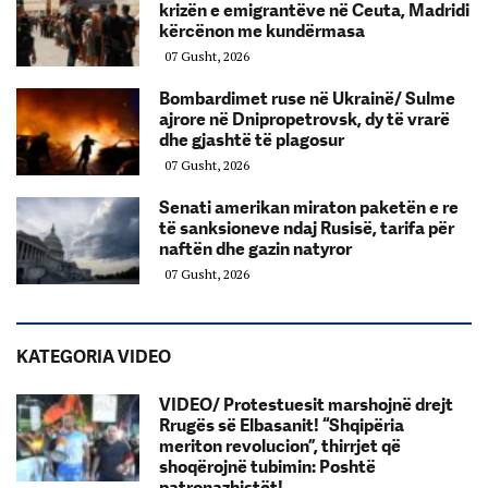
krizën e emigrantëve në Ceuta, Madridi
kërcënon me kundërmasa
07 Gusht, 2026
Bombardimet ruse në Ukrainë/ Sulme
ajrore në Dnipropetrovsk, dy të vrarë
dhe gjashtë të plagosur
07 Gusht, 2026
Senati amerikan miraton paketën e re
të sanksioneve ndaj Rusisë, tarifa për
naftën dhe gazin natyror
07 Gusht, 2026
KATEGORIA VIDEO
VIDEO/ Protestuesit marshojnë drejt
Rrugës së Elbasanit! “Shqipëria
meriton revolucion”, thirrjet që
shoqërojnë tubimin: Poshtë
patronazhistët!