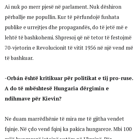
Ai nuk po merr pjesë në parlament. Nuk dëshiron
përballje me popullin. Kur të përfundojë fushata
publike e urrejtjes dhe propagandës, do të jetë më e
lehtë të bashkohemi. Shpresoj që në tetor të festojmë
70-vjetorin e Revolucionit të vitit 1956 në një vend më
të bashkuar.
-Orbán është kritikuar për politikat e tij pro-ruse.
A do të mbështesë Hungaria dërgimin e
ndihmave për Kievin?
Ne duam marrëdhënie të mira me të gjitha vendet
fqinje. Në çdo vend fqinj ka pakica hungareze. Mbi 100