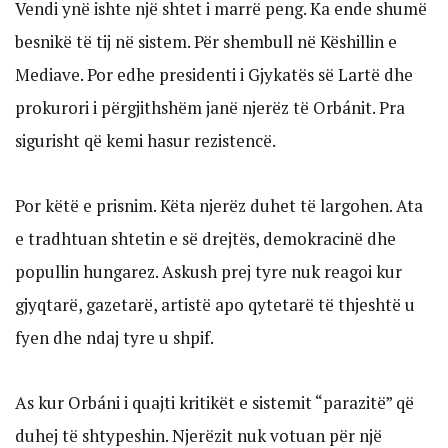
Vendi ynë ishte një shtet i marrë peng. Ka ende shumë
besnikë të tij në sistem. Për shembull në Këshillin e
Mediave. Por edhe presidenti i Gjykatës së Lartë dhe
prokurori i përgjithshëm janë njerëz të Orbánit. Pra
sigurisht që kemi hasur rezistencë.
Por këtë e prisnim. Këta njerëz duhet të largohen. Ata
e tradhtuan shtetin e së drejtës, demokracinë dhe
popullin hungarez. Askush prej tyre nuk reagoi kur
gjyqtarë, gazetarë, artistë apo qytetarë të thjeshtë u
fyen dhe ndaj tyre u shpif.
As kur Orbáni i quajti kritikët e sistemit “parazitë” që
duhej të shtypeshin. Njerëzit nuk votuan për një