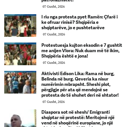
07 Gusht, 2026
I riu nga protesta pyet Ramën: Çfarë i
ke ofruar rinisë? Shqipëria e
shqiptarëve, jo e pushtetarëve
07 Gusht, 2026
Protestuesja kujton eksodin e 7 gushtit
me anijen Vlora: Nuk duam më të ikim,
Shqipëria është e jona!
07 Gusht, 2026
Aktivisti Edison Lika: Rama në burg,
Belinda në burg. Qeveria ka nisur
numërimin mbrapsht. Sheshi plot,
përgjigje për ata që mendojnë se
protesta do të shuhet deri në shtator!
07 Gusht, 2026
Diaspora sot në shesh/ Emigranti
shqiptar në protestë: Meritojmë një
vend në shoqërinë europiane, jo një