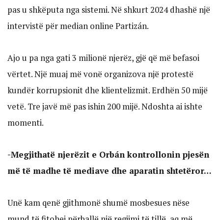
pas u shkëputa nga sistemi. Në shkurt 2024 dhashë një
intervistë për median online Partizán.
Ajo u pa nga gati 3 milionë njerëz, gjë që më befasoi
vërtet. Një muaj më vonë organizova një protestë
kundër korrupsionit dhe klientelizmit. Erdhën 50 mijë
vetë. Tre javë më pas ishin 200 mijë. Ndoshta ai ishte
momenti.
-Megjithatë njerëzit e Orbán kontrollonin pjesën
më të madhe të mediave dhe aparatin shtetëror…
Unë kam qenë gjithmonë shumë mosbesues nëse
mund të fitohej përballë një regjimi të tillë, aq më