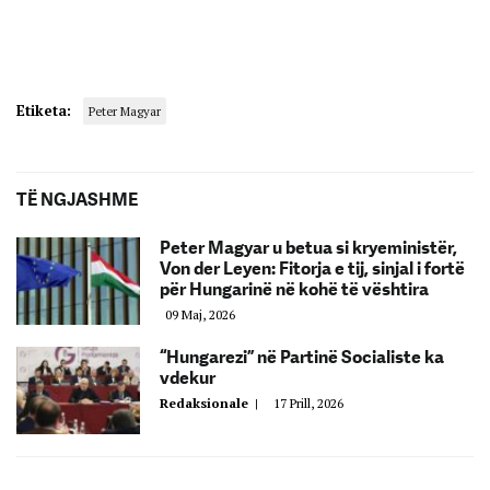
Etiketa:
Peter Magyar
TË NGJASHME
Peter Magyar u betua si kryeministër,
Von der Leyen: Fitorja e tij, sinjal i fortë
për Hungarinë në kohë të vështira
09 Maj, 2026
“Hungarezi” në Partinë Socialiste ka
vdekur
Redaksionale
|
17 Prill, 2026