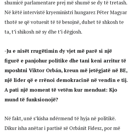
shumicë parlamentare prej më shumë se dy të tretash.
Në këtë intervistë kryeministri hungarez Péter Magyar
thotë se që votuesit të të besojnë, duhet të shkosh te
ta, t’i shikosh në sy dhe t’i dëgjosh.
-Ju e nisët rrugëtimin dy vjet më parë si një
figurë e panjohur politike dhe tani keni arritur të
mposhtni Viktor Orbán, kreun më jetëgjatë në BE,
një lider që e rrënoi demokracinë në vendin e tij.
A pati një moment të vetëm kur menduat: Kjo
mund të funksionojë?
Në fakt, unë s’kisha ndërmend të hyja në politikë.
Dikur isha anëtar i partisë së Orbánit Fidesz, por më