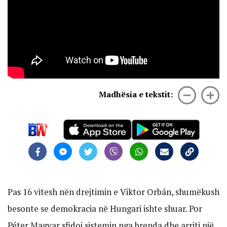
Madhësia e tekstit:
Pas 16 vitesh nën drejtimin e Viktor Orbán, shumëkush
besonte se demokracia në Hungari ishte shuar. Por
Péter Magyar sfidoi sistemin nga brenda dhe arriti një