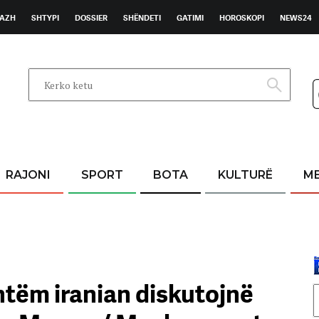
AZH
SHTYPI
DOSSIER
SHËNDETI
GATIMI
HOROSKOPI
NEWS24
RAJONI
SPORT
BOTA
KULTURË
M
shtëm iranian diskutojnë