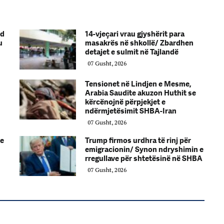
nd
14-vjeçari vrau gjyshërit para
u
masakrës në shkollë/ Zbardhen
detajet e sulmit në Tajlandë
07 Gusht, 2026
Tensionet në Lindjen e Mesme,
Arabia Saudite akuzon Huthit se
kërcënojnë përpjekjet e
ndërmjetësimit SHBA-Iran
07 Gusht, 2026
ve
Trump firmos urdhra të rinj për
emigracionin/ Synon ndryshimin e
rregullave për shtetësinë në SHBA
07 Gusht, 2026