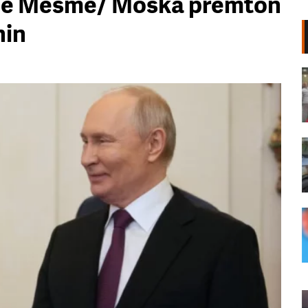
en e Mesme/ Moska premton
nin
Përkujtohet Teodor Keko/ Gruaja
që i kushtoi poezitë: Së afërmi një
antologji me veprat e Dorit
07 Gusht, 2026
Zjarr pranë shkollës në Durrës,
digjen kazanët e plehrave dhe 3
automjete
07 Gusht, 2026
Vrasja e Edmond Sulës, policia
kontrolle në disa banesa në
Bërxullë! Shoqërohen disa
persona për marrje në pyetje
07 Gusht, 2026
Vijon puna për izolimin e vatrës së