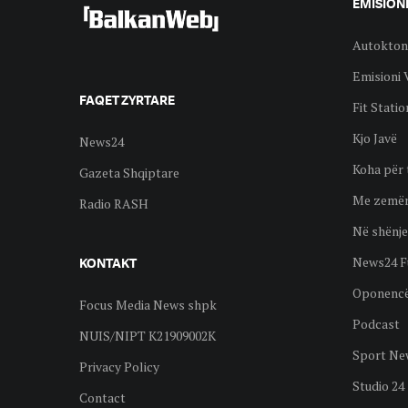
EMISION
Autokton
Emisioni 
FAQET ZYRTARE
Fit Statio
Kjo Javë
News24
Koha për 
Gazeta Shqiptare
Me zemër
Radio RASH
Në shënje
News24 F
KONTAKT
Oponenc
Focus Media News shpk
Podcast
NUIS/NIPT K21909002K
Sport Ne
Privacy Policy
Studio 24
Contact