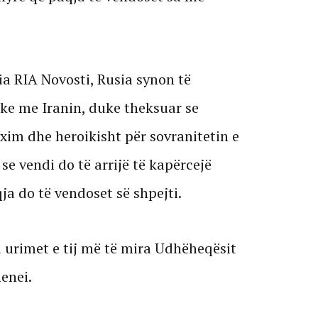
ia RIA Novosti, Rusia synon të
ke me Iranin, duke theksuar se
xim dhe heroikisht për sovranitetin e
se vendi do të arrijë të kapërcejë
a do të vendoset së shpejti.
li urimet e tij më të mira Udhëheqësit
enei.