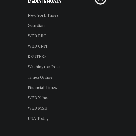
MEDIAT E HUAJA
New York Times
Guardian
WEB BBC
WEB CNN
REUTERS
Washington Post
Times Online
Financial Times
WEB Yahoo
WEB MSN
USA Today