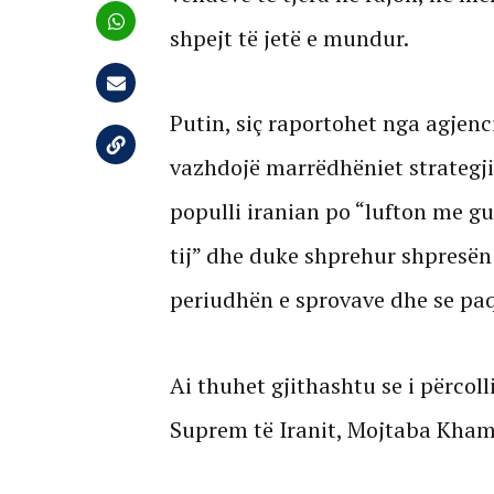
shpejt të jetë e mundur.
Putin, siç raportohet nga agjenc
vazhdojë marrëdhëniet strategji
populli iranian po “lufton me gu
tij” dhe duke shprehur shpresën 
periudhën e sprovave dhe se paqj
Ai thuhet gjithashtu se i përcol
Suprem të Iranit, Mojtaba Kham