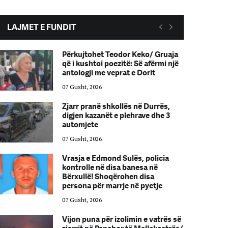
LAJMET E FUNDIT
Përkujtohet Teodor Keko/ Gruaja
që i kushtoi poezitë: Së afërmi një
antologji me veprat e Dorit
07 Gusht, 2026
Zjarr pranë shkollës në Durrës,
digjen kazanët e plehrave dhe 3
automjete
07 Gusht, 2026
Vrasja e Edmond Sulës, policia
kontrolle në disa banesa në
Bërxullë! Shoqërohen disa
persona për marrje në pyetje
07 Gusht, 2026
Vijon puna për izolimin e vatrës së