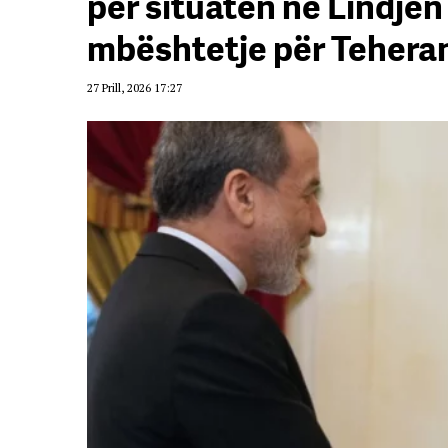
për situatën në Lindj
mbështetje për Tehera
27 Prill, 2026 17:27