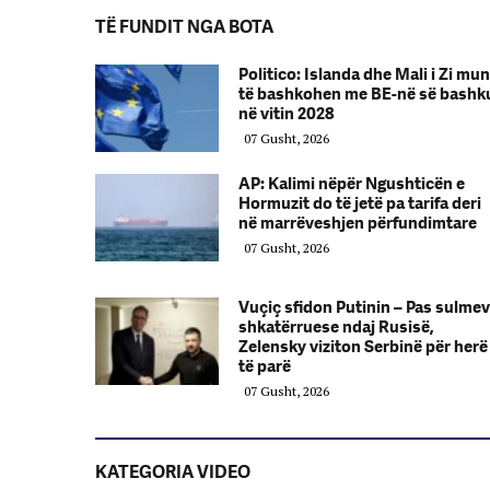
TË FUNDIT NGA BOTA
Politico: Islanda dhe Mali i Zi mu
të bashkohen me BE-në së bashk
në vitin 2028
07 Gusht, 2026
AP: Kalimi nëpër Ngushticën e
Hormuzit do të jetë pa tarifa deri
në marrëveshjen përfundimtare
07 Gusht, 2026
Vuçiç sfidon Putinin – Pas sulme
shkatërruese ndaj Rusisë,
Zelensky viziton Serbinë për herë
të parë
07 Gusht, 2026
KATEGORIA VIDEO