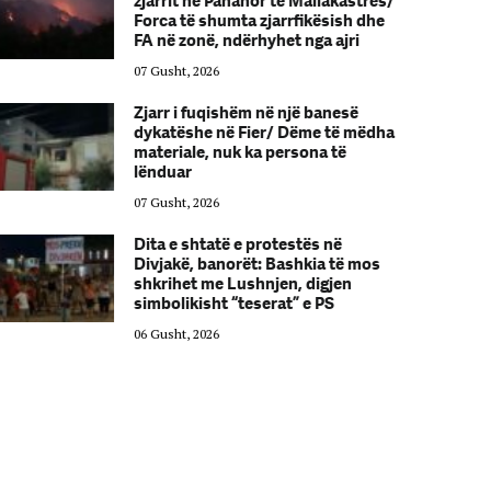
zjarrit në Panahor të Mallakastrës/
Forca të shumta zjarrfikësish dhe
FA në zonë, ndërhyhet nga ajri
07 Gusht, 2026
Zjarr i fuqishëm në një banesë
dykatëshe në Fier/ Dëme të mëdha
materiale, nuk ka persona të
lënduar
07 Gusht, 2026
Dita e shtatë e protestës në
Divjakë, banorët: Bashkia të mos
shkrihet me Lushnjen, digjen
simbolikisht “teserat” e PS
06 Gusht, 2026