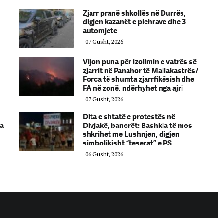
Zjarr pranë shkollës në Durrës,
digjen kazanët e plehrave dhe 3
automjete
07 Gusht, 2026
Vijon puna për izolimin e vatrës së
zjarrit në Panahor të Mallakastrës/
Forca të shumta zjarrfikësish dhe
FA në zonë, ndërhyhet nga ajri
07 Gusht, 2026
Dita e shtatë e protestës në
ha
Divjakë, banorët: Bashkia të mos
shkrihet me Lushnjen, digjen
simbolikisht “teserat” e PS
06 Gusht, 2026