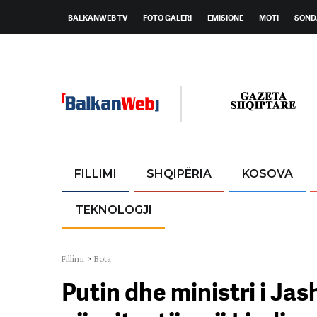
BALKANWEB TV
FOTO GALERI
EMISIONE
MOTI
SOND
FILLIMI
SHQIPËRIA
KOSOVA
TEKNOLOGJI
Fillimi
>
Bota
Putin dhe ministri i Ja