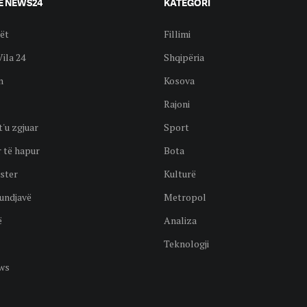
E NEWS24
KATEGORI
ët
Fillimi
Vila 24
Shqipëria
n
Kosova
Rajoni
t'u zgjuar
Sport
 të hapur
Bota
ster
Kulturë
undjavë
Metropol
ë
Analiza
Teknologji
ws