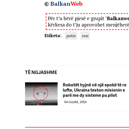
©
Balkan
Web
Për t’u bërë pjesë e grupit "
Balkanw
kërkesa do t’ju aprovohet menjëher
Etiketa:
putin
rusi
TË NGJASHME
Robotët hyjnë në një epokë të re
lufte, Ukraina teston misionin e
parë me dy sisteme pa pilot
04 Gusht, 2026