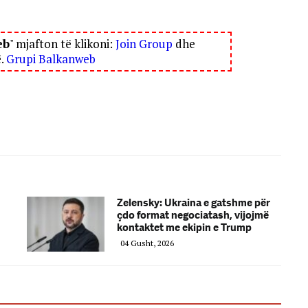
eb
" mjafton të klikoni:
Join Group
dhe
ë.
Grupi Balkanweb
Zelensky: Ukraina e gatshme për
çdo format negociatash, vijojmë
kontaktet me ekipin e Trump
04 Gusht, 2026