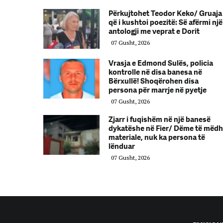
Përkujtohet Teodor Keko/ Gruaja
që i kushtoi poezitë: Së afërmi një
antologji me veprat e Dorit
07 Gusht, 2026
Vrasja e Edmond Sulës, policia
kontrolle në disa banesa në
Bërxullë! Shoqërohen disa
persona për marrje në pyetje
07 Gusht, 2026
Zjarr i fuqishëm në një banesë
dykatëshe në Fier/ Dëme të mëd
materiale, nuk ka persona të
lënduar
07 Gusht, 2026