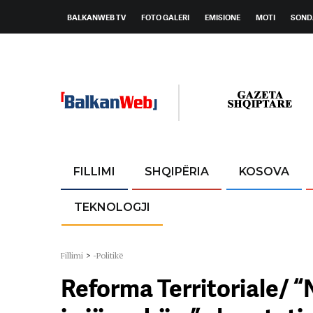
BALKANWEB TV
FOTO GALERI
EMISIONE
MOTI
SOND
FILLIMI
SHQIPËRIA
KOSOVA
TEKNOLOGJI
Fillimi
>
-Politikë
Reforma Territoriale/ “