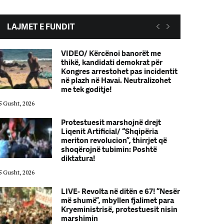
LAJMET E FUNDIT
VIDEO/ Kërcënoi banorët me
thikë, kandidati demokrat për
Kongres arrestohet pas incidentit
në plazh në Havai. Neutralizohet
me tek goditje!
5 Gusht, 2026
05 Gusht, 2026
Protestuesit marshojnë drejt
Liqenit Artificial/ “Shqipëria
meriton revolucion”, thirrjet që
shoqërojnë tubimin: Poshtë
diktatura!
5 Gusht, 2026
05 Gusht, 2026
LIVE- Revolta në ditën e 67! “Nesër
më shumë”, mbyllen fjalimet para
Kryeministrisë, protestuesit nisin
marshimin