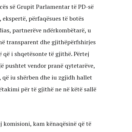
ncës së Grupit Parlamentar të PD-së
 ekspertë, përfaqësues të botës
dias, partnerëve ndërkombëtarë, u
ë transparent dhe gjithëpërfshirjes
që i shqetësonte të gjithë. Përtej
jë pushtet vendor pranë qytetarëve,
n, që iu shërben dhe iu zgjidh hallet
ëtakimi për të gjithë ne në këtë sallë
ij komisioni, kam kënaqësinë që të