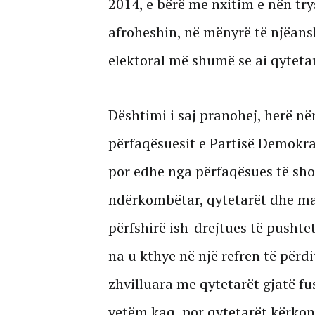
2014, e bërë me nxitim e nën try
afroheshin, në mënyrë të njëans
elektoral më shumë se ai qytetar
Dështimi i saj pranohej, herë në
përfaqësuesit e Partisë Demokrat
por edhe nga përfaqësues të shoq
ndërkombëtar, qytetarët dhe ma
përfshirë ish-drejtues të pushte
na u kthye në një refren të përd
zhvilluara me qytetarët gjatë fus
vetëm kaq, por qytetarët kërkon