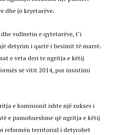
ve dhe jo kryetarëve.
dhe vullnetin e qytetarëve, t’i
 një detyrim i qartë i besimit të marrë.
at e veta deri te ngritja e këtij
ormës së vitit 2014, por insistimi
ritja e komisionit ishte një sukses i
të e pamohueshme që ngritja e këtij
i reformën territorial i detyrohet