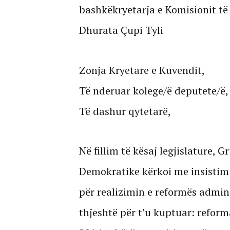
bashkëkryetarja e Komisionit të
Dhurata Çupi Tyli
Zonja Kryetare e Kuvendit,
Të nderuar kolege/ë deputete/ë,
Të dashur qytetarë,
Në fillim të kësaj legjislature, 
Demokratike kërkoi me insistim 
për realizimin e reformës adminis
thjeshtë për t’u kuptuar: reforma