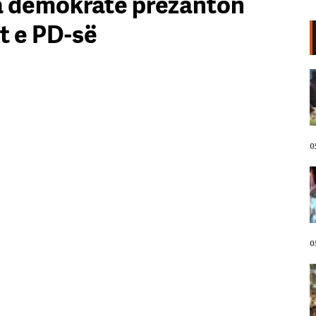
ja demokrate prezanton
t e PD-së
VIDEO/ Kërcënoi banorët me
thikë, kandidati demokrat për
Kongres arrestohet pas incidentit
në plazh në Havai. Neutralizohet
me tek goditje!
05 Gusht, 2026
0
Protestuesit marshojnë drejt
Liqenit Artificial/ “Shqipëria
meriton revolucion”, thirrjet që
shoqërojnë tubimin: Poshtë
diktatura!
05 Gusht, 2026
0
LIVE- Revolta në ditën e 67! “Nesër
më shumë”, mbyllen fjalimet para
Kryeministrisë, protestuesit nisin
marshimin