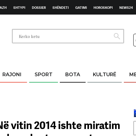
AZH
SHTYPI
DOSSIER
SHËNDETI
GATIMI
HOROSKOPI
NEWS24
RAJONI
SPORT
BOTA
KULTURË
M
Në vitin 2014 ishte miratim