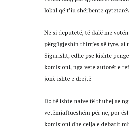
lokal që t’iu shërbente qytetarë
Ne si deputetë, të dalë me votën 
përgjigjeshin thirrjes së tyre, si
Sigurisht, edhe pse kishte penges
komisioni, nga vete autorët e ref
jonë ishte e drejtë
Do të ishte naive të thuhej se ng
vetëmjaftueshëm për ne, por ësh
komisioni dhe celja e debatit mb