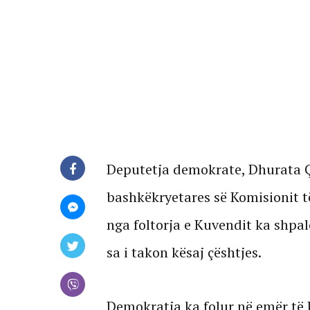
Deputetja demokrate, Dhurata Çu
bashkëkryetares së Komisionit t
nga foltorja e Kuvendit ka shpal
sa i takon kësaj çështjes.
Demokratja ka folur në emër të 