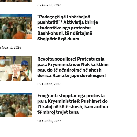
05 Gusht, 2026
“Pedagogë që i shërbejnë
pushtetit!”/ Aktivistja thirrje
studentëve nga protesta:
Bashkohuni, të ndërtojmë
Shqipërinë që duam
5 Gusht, 2026
05 Gusht, 2026
Revolta popullore! Protestuesja
para Kryeministrisë: Nuk ka kthim
pas, do të qëndrojmë në shesh
deri sa Rama të japë dorëheqjen!
05 Gusht, 2026
Emigranti shqiptar nga protesta
para Kryeministrisë: Pushimet do
t’i kaloj në këtë shesh, kam ardhur
të mbroj trojet tona
05 Gusht, 2026