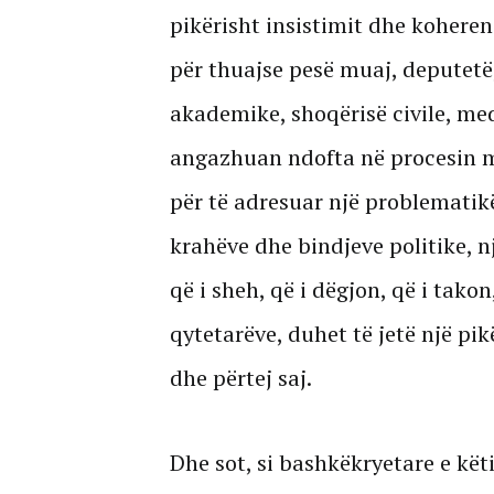
pikërisht insistimit dhe kohere
për thuajse pesë muaj, deputetë,
akademike, shoqërisë civile, me
angazhuan ndofta në procesin m
për të adresuar një problematikë 
krahëve dhe bindjeve politike, n
që i sheh, që i dëgjon, që i tako
qytetarëve, duhet të jetë një pik
dhe përtej saj.
Dhe sot, si bashkëkryetare e kët