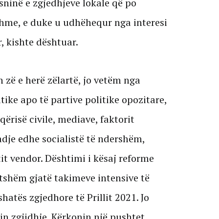
sninë e zgjedhjeve lokale që po
hme, e duke u udhëhequr nga interesi
, kishte dështuar.
n zë e herë zëlartë, jo vetëm nga
ike apo të partive politike opozitare,
ërisë civile, mediave, faktorit
dje edhe socialistë të ndershëm,
tit vendor. Dështimi i kësaj reforme
itshëm gjatë takimeve intensive të
hatës zgjedhore të Prillit 2021. Jo
in zgjidhje. Kërkonin një pushtet