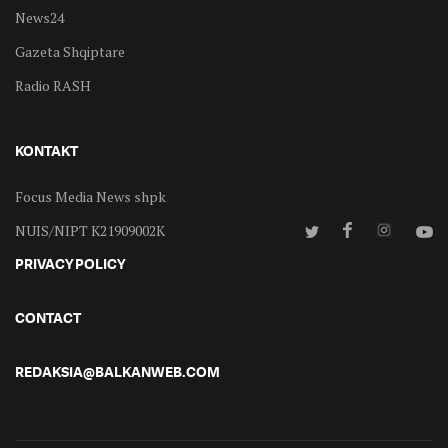
News24
Gazeta Shqiptare
Radio RASH
KONTAKT
Focus Media News shpk
NUIS/NIPT K21909002K
PRIVACY POLICY
CONTACT
REDAKSIA@BALKANWEB.COM