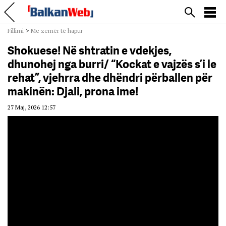
Fillimi
>
Me zemër të hapur
Shokuese! Në shtratin e vdekjes,
dhunohej nga burri/ “Kockat e vajzës s’i le
rehat”, vjehrra dhe dhëndri përballen për
makinën: Djali, prona ime!
27 Maj, 2026 12:57