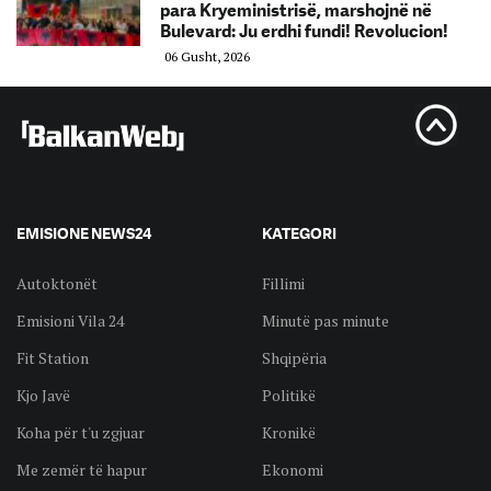
para Kryeministrisë, marshojnë në
Bulevard: Ju erdhi fundi! Revolucion!
06 Gusht, 2026
EMISIONE NEWS24
KATEGORI
Autoktonët
Fillimi
Emisioni Vila 24
Minutë pas minute
Fit Station
Shqipëria
Kjo Javë
Politikë
Koha për t'u zgjuar
Kronikë
Me zemër të hapur
Ekonomi