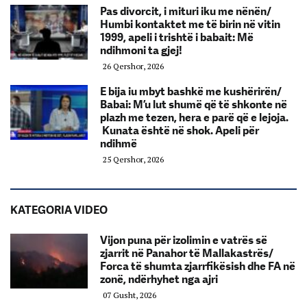
Pas divorcit, i mituri iku me nënën/
Humbi kontaktet me të birin në vitin
1999, apeli i trishtë i babait: Më
ndihmoni ta gjej!
26 Qershor, 2026
E bija iu mbyt bashkë me kushërirën/
Babai: M’u lut shumë që të shkonte në
plazh me tezen, hera e parë që e lejoja.
Kunata është në shok. Apeli për
ndihmë
25 Qershor, 2026
KATEGORIA VIDEO
Vijon puna për izolimin e vatrës së
zjarrit në Panahor të Mallakastrës/
Forca të shumta zjarrfikësish dhe FA në
zonë, ndërhyhet nga ajri
07 Gusht, 2026