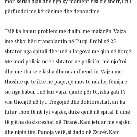
mori sërish djali dhe nga ky moment nisi një sherr, i cili
përfundoi me kërcënime dhe denoncime.
“Më ka hapur problem me djalin, me makinën. Vajza
ime shkoi bëri transplantin në Turqi. Erdhi në 25
shtator nga spitali dhe unë u largova me qira në Korçë.
Më mori policia në 27 shtator në polici ku më njoftoi
dhe më tha se e kisha dhunuar dhëndrin. Vajza më
thoshte që të ikte në paqe, që mos të ndahej fëmija e
saj nga babai. Unë kur vajza qante për të, isha gati t’i
vija thonjtë në fyt. Tregojnë dhe doktoreshat, ai i ka
futur thonjtë në fyt vajzës, duke qenë në spital. E dinë
të gjitha doktoreshat në Tiranë. Kam jetuar me vajzën
dhe nipin tim. Punoja vetë, si dado në Zvicër. Kam