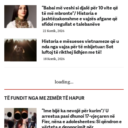
“Babai më veshi si djalë për 10 vite që
të më mbronte”/ Historia e
jashtëzakonshme e vajzës afgane që
sfidoi rregullat e talebanëve
22 Korrik, 2026
Historia e mësueses vietnameze që u
nda nga vajza për të mbijetuar: Sot
luftoj të rikthej lidhjen me të!
18 Korrik, 2026
loading...
TË FUNDIT NGA ME ZEMËR TË HAPUR
“Ime bijë ka nevojë për kurim”/ U
arrestua pasi dhunoi 17-vjeçaren në
Fier, nëna e adoleshentes: Si qëndron e
vërteta e denoncimit për