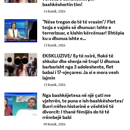
bashkëshortin tim!
14 Korrik, 2026
“Nëse tregon do të të vrasim”/ Flet
tezja e vajzës së dhunuar: Ishte e
terrorizuar, e kishin kërcënuar! Shtëpia
ku u dhunua ishte e…
13 Korrik, 2026
EKSKLUZIVE/ Sy të nxirë, flokë të
shkulur dhe shenja në trup! U dhunua
barbarisht nga 3 adoleshente, flet
babai i 17-vjeçares: Ja si e mora vesh
lajmin
13 Korrik, 2026
Nga bashkëjetesa në një çati me
vjehrrën, te puna e ish-bashkëshortes/
Burri rrëfen historinë e vështirë të
divorcit: I thanë fëmijës do të të
rrëmbejë babi
09 Korrik, 2026