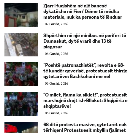
Zjarr i fuqishëm në një banesë
dykatëshe në Fier/ Dëme të mëdha
materiale, nuk ka persona të lënduar
07 Gusht, 2026
Shpërthim në një minibus në periferi të
Damaskut, dy të vrarë dhe 13 të
plagosur
06 Gusht, 2026
“Poshtë patronazhistët”, revolta e 68-
të kundër qeverisë, protestuesit thirrje
qytetarëve: Bashkohuni me ne!
06 Gusht, 2026
“O milet, Rama ka siklet!”, protestuesit
marshojnë drejt ish-Bllokut: Shqipëria e
shqiptarëve!
06 Gusht, 2026
68 ditë protesta masive, qytetarët nuk
tërhiqen! Protestuesit mbyllin fjalimet