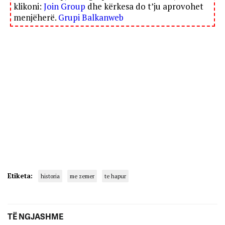
klikoni:
Join Group
dhe kërkesa do t’ju aprovohet
menjëherë.
Grupi Balkanweb
Etiketa:
historia
me zemer
te hapur
TË NGJASHME