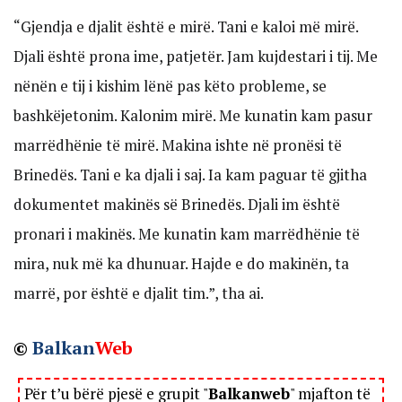
“Gjendja e djalit është e mirë. Tani e kaloi më mirë.
Djali është prona ime, patjetër. Jam kujdestari i tij. Me
nënën e tij i kishim lënë pas këto probleme, se
bashkëjetonim. Kalonim mirë. Me kunatin kam pasur
marrëdhënie të mirë. Makina ishte në pronësi të
Brinedës. Tani e ka djali i saj. Ia kam paguar të gjitha
dokumentet makinës së Brinedës. Djali im është
pronari i makinës. Me kunatin kam marrëdhënie të
mira, nuk më ka dhunuar. Hajde e do makinën, ta
marrë, por është e djalit tim.”, tha ai.
©
Balkan
Web
Për t’u bërë pjesë e grupit "
Balkanweb
" mjafton të