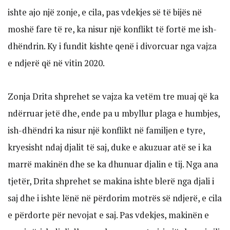
ishte ajo një zonje, e cila, pas vdekjes së të bijës në
moshë fare të re, ka nisur një konflikt të fortë me ish-
dhëndrin. Ky i fundit kishte qenë i divorcuar nga vajza
e ndjerë që në vitin 2020.
Zonja Drita shprehet se vajza ka vetëm tre muaj që ka
ndërruar jetë dhe, ende pa u mbyllur plaga e humbjes,
ish-dhëndri ka nisur një konflikt në familjen e tyre,
kryesisht ndaj djalit të saj, duke e akuzuar atë se i ka
marrë makinën dhe se ka dhunuar djalin e tij. Nga ana
tjetër, Drita shprehet se makina ishte blerë nga djali i
saj dhe i ishte lënë në përdorim motrës së ndjerë, e cila
e përdorte për nevojat e saj. Pas vdekjes, makinën e