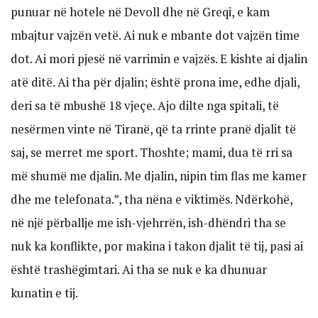
punuar në hotele në Devoll dhe në Greqi, e kam
mbajtur vajzën vetë. Ai nuk e mbante dot vajzën time
dot. Ai mori pjesë në varrimin e vajzës. E kishte ai djalin
atë ditë. Ai tha për djalin; është prona ime, edhe djali,
deri sa të mbushë 18 vjeçe. Ajo dilte nga spitali, të
nesërmen vinte në Tiranë, që ta rrinte pranë djalit të
saj, se merret me sport. Thoshte; mami, dua të rri sa
më shumë me djalin. Me djalin, nipin tim flas me kamer
dhe me telefonata.”, tha nëna e viktimës. Ndërkohë,
në një përballje me ish-vjehrrën, ish-dhëndri tha se
nuk ka konflikte, por makina i takon djalit të tij, pasi ai
është trashëgimtari. Ai tha se nuk e ka dhunuar
kunatin e tij.