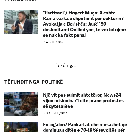
“Partizani”/ Flogert Muça: A është
Rama varka e shpëtimit për doktorin?
Avokatja e Berishës: Janë 150
dëshmitarë! Qëllimi ynë, të vërtetojmë
se nuk ka fakt penal
16 Prill, 2026
loading...
TË FUNDIT NGA -POLITIKË
Një vit pas sulmit shtetëror, News24
vijon misionin. 71 ditë pranë protestës
së qytetarëve
09 Gusht, 2026
Fotogaleri/ Pankartat dhe mesazhet që
dominuan ditën e 70-të të revoltës për