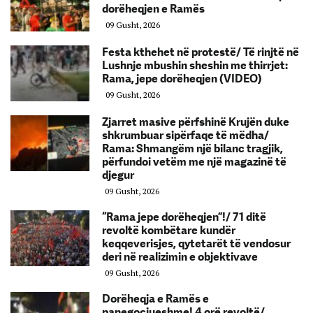
dorëheqjen e Ramës
09 Gusht, 2026
Festa kthehet në protestë/ Të rinjtë në
Lushnje mbushin sheshin me thirrjet:
Rama, jepe dorëheqjen (VIDEO)
09 Gusht, 2026
Zjarret masive përfshinë Krujën duke
shkrumbuar sipërfaqe të mëdha/
Rama: Shmangëm një bilanc tragjik,
përfundoi vetëm me një magazinë të
djegur
09 Gusht, 2026
“Rama jepe dorëheqjen”!/ 71 ditë
revoltë kombëtare kundër
keqqeverisjes, qytetarët të vendosur
deri në realizimin e objektivave
09 Gusht, 2026
Dorëheqja e Ramës e
panegociueshme! 4 orë revoltë/