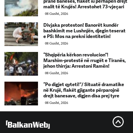
pranë banesës, flakët iu përhapën drejt
malit të Krujës! Arrestohet 73-vjeçari
08 Gusht, 2026
Divjaka proteston! Banorët kundër
bashkimit me Lushnjën, djegin teserat
e PS: Mos na prekni identitetin!
08 Gusht, 2026
“Shqipëria kërkon revolucion”!
Marshim-protestë në rrugët e Tiranës,
jehon thirrja: Arrestoni Ramën!
08 Gusht, 2026
“Po digjet qyteti!”/ Situatë dramatike
në Krujë, flakët gjigante përparojnë
drejt banesave, digjen disa prej tyre
08 Gusht, 2026