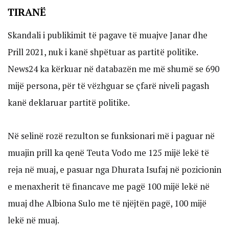
TIRANË
Skandali i publikimit të pagave të muajve Janar dhe
Prill 2021, nuk i kanë shpëtuar as partitë politike.
News24 ka kërkuar në databazën me më shumë se 690
mijë persona, për të vëzhguar se çfarë niveli pagash
kanë deklaruar partitë politike.
Në selinë rozë rezulton se funksionari më i paguar në
muajin prill ka qenë Teuta Vodo me 125 mijë lekë të
reja në muaj, e pasuar nga Dhurata Isufaj në pozicionin
e menaxherit të financave me pagë 100 mijë lekë në
muaj dhe Albiona Sulo me të njëjtën pagë, 100 mijë
lekë në muaj.