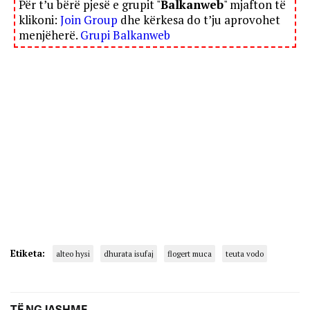
Për t’u bërë pjesë e grupit "
Balkanweb
" mjafton të
klikoni:
Join Group
dhe kërkesa do t’ju aprovohet
menjëherë.
Grupi Balkanweb
Etiketa:
alteo hysi
dhurata isufaj
flogert muca
teuta vodo
TË NGJASHME