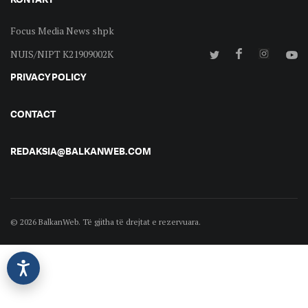
Focus Media News shpk
NUIS/NIPT K21909002K
PRIVACY POLICY
CONTACT
REDAKSIA@BALKANWEB.COM
© 2026 BalkanWeb. Të gjitha të drejtat e rezervuara.
©