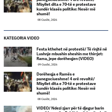
Mbyllet dita e 70-të e protestave
kundër klasës politike: Nesër më
shumë!
08 Gusht, 2026
KATEGORIA VIDEO
Festa kthehet në protestë/ Të rinjtë në
Lushnje mbushin sheshin me thirrjet:
Rama, jepe dorëheqjen (VIDEO)
09 Gusht, 2026
Dorëheqja e Ramës e
panegociueshme! 4 orë revoltë/
Mbyllet dita e 70-të e protestave
kundër klasës politike: Nesër më
shumë!
08 Gusht, 2026
VIDEO/ Ndezi zjarr për të djegur barin