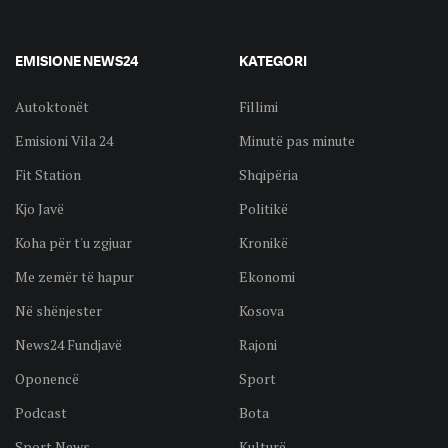
EMISIONE NEWS24
KATEGORI
Autoktonët
Fillimi
Emisioni Vila 24
Minutë pas minute
Fit Station
Shqipëria
Kjo Javë
Politikë
Koha për t'u zgjuar
Kronikë
Me zemër të hapur
Ekonomi
Në shënjester
Kosova
News24 Fundjavë
Rajoni
Oponencë
Sport
Podcast
Bota
Sport News
Kulturë