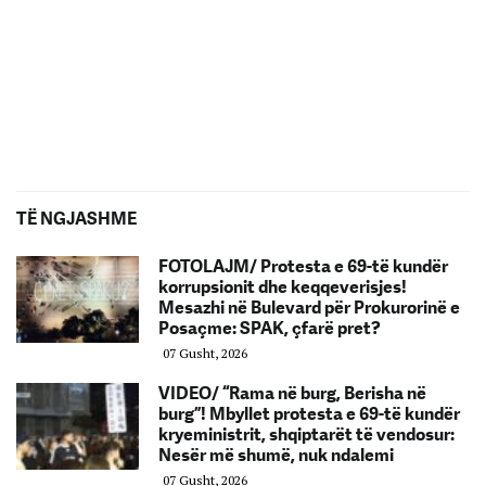
TË NGJASHME
FOTOLAJM/ Protesta e 69-të kundër
korrupsionit dhe keqqeverisjes!
Mesazhi në Bulevard për Prokurorinë e
Posaçme: SPAK, çfarë pret?
07 Gusht, 2026
VIDEO/ “Rama në burg, Berisha në
burg”! Mbyllet protesta e 69-të kundër
kryeministrit, shqiptarët të vendosur:
Nesër më shumë, nuk ndalemi
07 Gusht, 2026