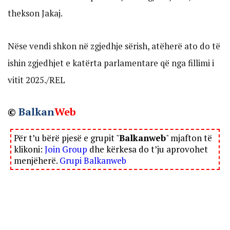
thekson Jakaj.
Nëse vendi shkon në zgjedhje sërish, atëherë ato do të
ishin zgjedhjet e katërta parlamentare që nga fillimi i
vitit 2025./REL
©
Balkan
Web
Për t’u bërë pjesë e grupit "
Balkanweb
" mjafton të
klikoni:
Join Group
dhe kërkesa do t’ju aprovohet
menjëherë.
Grupi Balkanweb