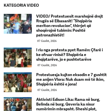
KATEGORIA VIDEO
VIDEO/ Protestuesit marshojnë drejt
Rrugës së Elbasanit! “Shqipëria
meriton revolucion”, thirrjet që
shoqërojnë tubimin: Poshtë
patronazhistët!
07 Gusht, 2026
I riu nga protesta pyet Ramën: Çfarë i
ke ofruar rinisë? Shqipëria e
shqiptarëve, jo e pushtetarëve
07 Gusht, 2026
Protestuesja kujton eksodin e 7 gushtit
me anijen Vlora: Nuk duam më të ikim,
Shqipëria është e jona!
07 Gusht, 2026
Aktivisti Edison Lika: Rama në burg,
Belinda në burg. Qeveria ka nisur
numërimin mbrapsht. Sheshi plot,