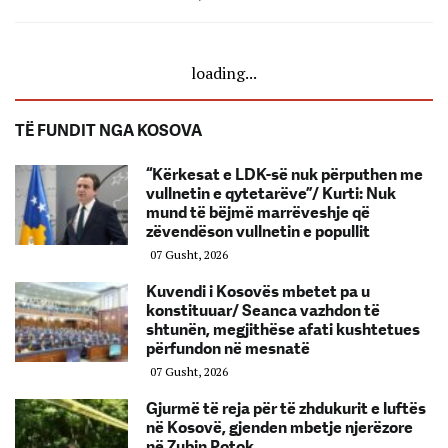
loading...
TË FUNDIT NGA KOSOVA
“Kërkesat e LDK-së nuk përputhen me
vullnetin e qytetarëve”/ Kurti: Nuk
mund të bëjmë marrëveshje që
zëvendëson vullnetin e popullit
07 Gusht, 2026
Kuvendi i Kosovës mbetet pa u
konstituuar/ Seanca vazhdon të
shtunën, megjithëse afati kushtetues
përfundon në mesnatë
07 Gusht, 2026
Gjurmë të reja për të zhdukurit e luftës
në Kosovë, gjenden mbetje njerëzore
në Zubin Potok