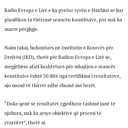
Radio Evropa e Lirë e ka pyetur zyrën e Haxhiut se kur
planifikon ta thërrasë seancën konstituive, por nuk ka
marrë përgjigje.
Naim Jakaj, hulumtues në Institutin e Kosovës për
Drejtësi (IKD), thotë për Radion Evropa e Lirë se,
megjithëse afati kushtetues për mbajtjen e seancës
konstituive është 30 ditë nga certifikimi i rezultateve,
ajo mund të thirret edhe shumë më herët.
“Duke qenë se rezultatet zgjedhore tashmë janë të
njohura, nuk ka arsye objektive që procesi të
zvarritet”, thotë ai.