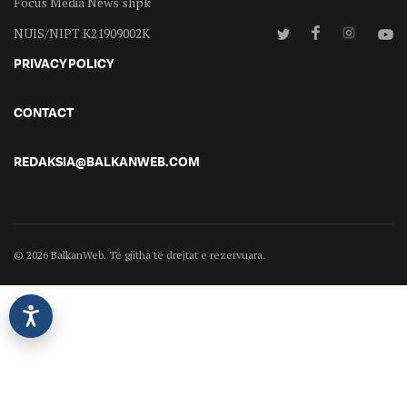
Focus Media News shpk
NUIS/NIPT K21909002K
PRIVACY POLICY
CONTACT
REDAKSIA@BALKANWEB.COM
© 2026 BalkanWeb. Të gjitha të drejtat e rezervuara.
©