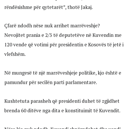
rëndësishme për qytetarët”, thotë Jakaj.
Çfarë ndodh nëse nuk arrihet marrëveshje?
Nevojitet prania e 2/3 të deputetëve në Kuvendin me
120 vende që votimi për presidentin e Kosovës të jetë i
vlefshëm.
Në mungesë të një marrëveshjeje politike, kjo është e
pamundur për secilën parti parlamentare.
Kushtetuta parasheh që presidenti duhet të zgjidhet
brenda 60 ditëve nga dita e konstituimit të Kuvendit.