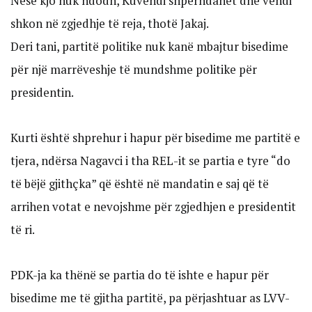
Nëse kjo nuk ndodh, Kuvendi shpërndahet dhe vendi
shkon në zgjedhje të reja, thotë Jakaj.
Deri tani, partitë politike nuk kanë mbajtur bisedime
për një marrëveshje të mundshme politike për
presidentin.
Kurti është shprehur i hapur për bisedime me partitë e
tjera, ndërsa Nagavci i tha REL-it se partia e tyre “do
të bëjë gjithçka” që është në mandatin e saj që të
arrihen votat e nevojshme për zgjedhjen e presidentit
të ri.
PDK-ja ka thënë se partia do të ishte e hapur për
bisedime me të gjitha partitë, pa përjashtuar as LVV-