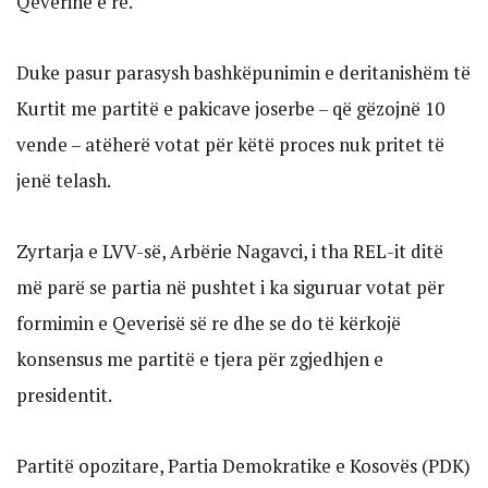
Qeverinë e re.
Duke pasur parasysh bashkëpunimin e deritanishëm të
Kurtit me partitë e pakicave joserbe – që gëzojnë 10
vende – atëherë votat për këtë proces nuk pritet të
jenë telash.
Zyrtarja e LVV-së, Arbërie Nagavci, i tha REL-it ditë
më parë se partia në pushtet i ka siguruar votat për
formimin e Qeverisë së re dhe se do të kërkojë
konsensus me partitë e tjera për zgjedhjen e
presidentit.
Partitë opozitare, Partia Demokratike e Kosovës (PDK)