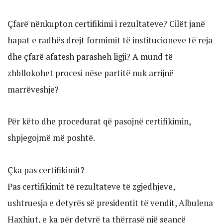
Çfarë nënkupton certifikimi i rezultateve? Cilët janë
hapat e radhës drejt formimit të institucioneve të reja
dhe çfarë afatesh parasheh ligji? A mund të
zhbllokohet procesi nëse partitë nuk arrijnë
marrëveshje?
Për këto dhe procedurat që pasojnë certifikimin,
shpjegojmë më poshtë.
Çka pas certifikimit?
Pas certifikimit të rezultateve të zgjedhjeve,
ushtruesja e detyrës së presidentit të vendit, Albulena
Haxhiut, e ka për detyrë ta thërrasë një seancë