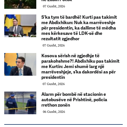
07 Gusht, 2026
S’ka tym të bardhë! Kurti pas takimit
me Abdixhikun: Nuk ka marrëveshje
për presidentin, ka dallime të mëdha
mes kërkesave të LDK-së dhe
rezultatit zgjedhor
07 Gusht, 2026
Kosova sërish në zgjedhje të
parakohshme?! Abdixhiku pas takimit
me Kurtin: Jemi shumë larg një
marrëveshjeje, s’ka dakordësi as për
presidentin
07 Gusht, 2026
Alarm për bombë në stacionin e
autobusëve në Prishtinë, policia
rrethon zonën
06 Gusht, 2026