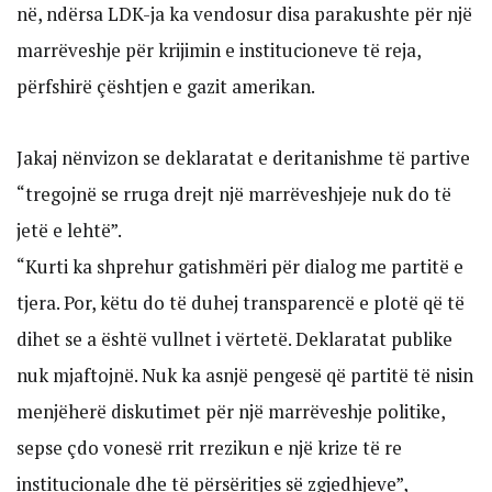
në, ndërsa LDK-ja ka vendosur disa parakushte për një
marrëveshje për krijimin e institucioneve të reja,
përfshirë çështjen e gazit amerikan.
Jakaj nënvizon se deklaratat e deritanishme të partive
“tregojnë se rruga drejt një marrëveshjeje nuk do të
jetë e lehtë”.
“Kurti ka shprehur gatishmëri për dialog me partitë e
tjera. Por, këtu do të duhej transparencë e plotë që të
dihet se a është vullnet i vërtetë. Deklaratat publike
nuk mjaftojnë. Nuk ka asnjë pengesë që partitë të nisin
menjëherë diskutimet për një marrëveshje politike,
sepse çdo vonesë rrit rrezikun e një krize të re
institucionale dhe të përsëritjes së zgjedhjeve”,