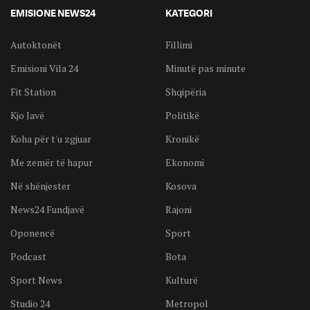
EMISIONE NEWS24
KATEGORI
Autoktonët
Fillimi
Emisioni Vila 24
Minutë pas minute
Fit Station
Shqipëria
Kjo Javë
Politikë
Koha për t'u zgjuar
Kronikë
Me zemër të hapur
Ekonomi
Në shënjester
Kosova
News24 Fundjavë
Rajoni
Oponencë
Sport
Podcast
Bota
Sport News
Kulturë
Studio 24
Metropol