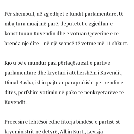
Për shembull, në zgjedhjet e fundit parlamentare, të
mbajtura muaj më parë, deputetët e zgjedhur e
konstituuan Kuvendin dhe e votuan Qeverinë e re
brenda një dite – në një seancë të vetme më 11 shkurt.
Kjo u bë e mundur pasi përfaqësuesit e partive
parlamentare dhe kryetari i atëhershëm i Kuvendit,
Dimal Basha, ishin pajtuar paraprakisht për rendin e
ditës, përfshirë votimin në pako të nënkryetarëve të
Kuvendit.
Procesin e lehtësoi edhe fitorja bindëse e partisë së
kryeministrit në detyrë, Albin Kurti, Lëvizja