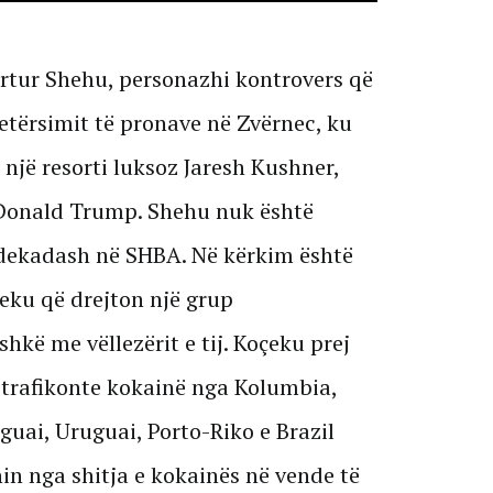
rtur Shehu, personazhi kontrovers që
etërsimit të pronave në Zvërnec, ku
 një resorti luksoz Jaresh Kushner,
 Donald Trump. Shehu nuk është
3 dekadash në SHBA. Në kërkim është
çeku që drejton një grup
kë me vëllezërit e tij. Koçeku prej
 trafikonte kokainë nga Kolumbia,
guai, Uruguai, Porto-Riko e Brazil
hin nga shitja e kokainës në vende të