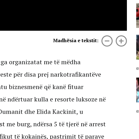
Aksident i trefishtë në rrugën
Sarandë-Ksamil, plagosen dy
turistë spanjollë
06 Gusht, 2026
VIDEO/ Kërcënoi banorët me
Madhësia e tekstit:
thikë, kandidati demokrat për
Kongres arrestohet pas incidentit
në plazh në Havai. Neutralizohet
me tek goditje!
 nga organizatat me të mëdha
05 Gusht, 2026
0
este për disa prej narkotrafikantëve
Protestuesit marshojnë drejt
htu biznesmenë që kanë fituar
Liqenit Artificial/ “Shqipëria
meriton revolucion”, thirrjet që
shoqërojnë tubimin: Poshtë
në ndërtuar kulla e resorte luksoze në
diktatura!
 Dumanit dhe Elida Kackinit, u
05 Gusht, 2026
0
st me burg, ndërsa 5 të tjerë në arrest
fikut të kokainës, pastrimit të parave