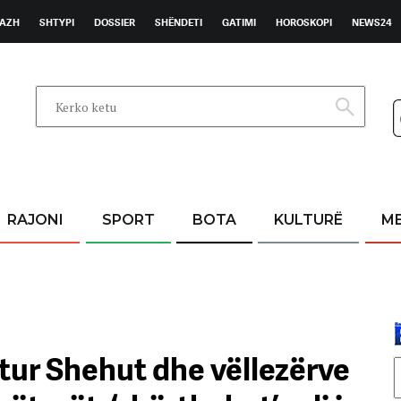
AZH
SHTYPI
DOSSIER
SHËNDETI
GATIMI
HOROSKOPI
NEWS24
RAJONI
SPORT
BOTA
KULTURË
M
tur Shehut dhe vëllezërve