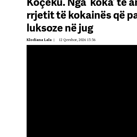
Koçeku. Nga ‘koka’ te an
rrjetit të kokainës që 
luksoze në jug
Klodiana Lala
|
12 Qershor, 2026 13:36