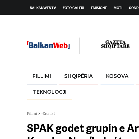
BALKANWEB TV
FOTO GALERI
EMISIONE
MOTI
SOND
FILLIMI
SHQIPËRIA
KOSOVA
TEKNOLOGJI
Fillimi
>
-Kronikë
SPAK godet grupin e Ar