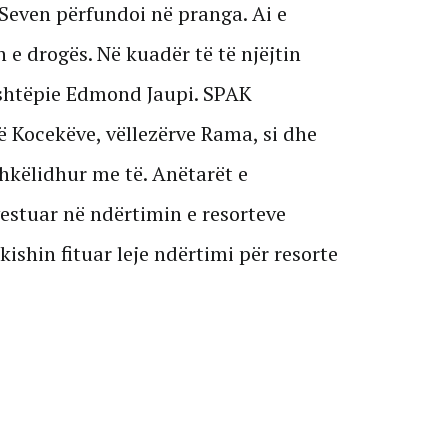
 Seven përfundoi në pranga. Ai e
e drogës. Në kuadër të të njëjtin
 shtëpie Edmond Jaupi. SPAK
ë Kocekëve, vëllezërve Rama, si dhe
shkëlidhur me të. Anëtarët e
vestuar në ndërtimin e resorteve
kishin fituar leje ndërtimi për resorte