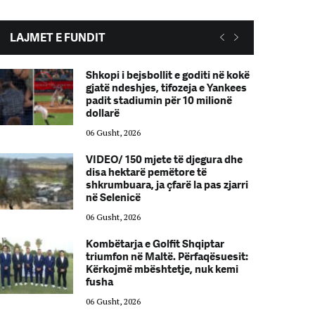
LAJMET E FUNDIT
Shkopi i bejsbollit e goditi në kokë
gjatë ndeshjes, tifozeja e Yankees
padit stadiumin për 10 milionë
dollarë
06 Gusht, 2026
VIDEO/ 150 mjete të djegura dhe
disa hektarë pemëtore të
shkrumbuara, ja çfarë la pas zjarri
në Selenicë
06 Gusht, 2026
Kombëtarja e Golfit Shqiptar
triumfon në Maltë. Përfaqësuesit:
Kërkojmë mbështetje, nuk kemi
fusha
06 Gusht, 2026