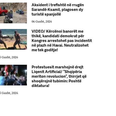
Aksident i trefishtë në rrugën
Sarandë-Ksamil, plagosen dy
turistë spanjollë
06 Gusht, 2026
VIDEO/ Kërcënoi banorët me
thikë, kandidati demokrat për
Kongres arrestohet pas incidentit
në plazh në Havai. Neutralizohet
me tek goditje!
5 Gusht, 2026
05 Gusht, 2026
Protestuesit marshojnë drejt
Liqenit Artificial/ “Shqipëria
meriton revolucion”, thirrjet që
shoqërojnë tubimin: Poshtë
diktatura!
5 Gusht, 2026
05 Gusht, 2026