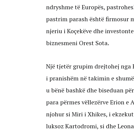
ndryshme të Europës, pastrohesh
pastrim parash është firmosur ma
njeriu i Koçekëve dhe investonte
biznesmeni Orest Sota.
Një tjetër grupim drejtohej nga
i pranishëm në takimin e shumëp
u bënë bashkë dhe biseduan për 
para përmes vëllezërve Erion e 
njohur si Miri i Xhikes, i ekzek
luksoz Kartodromi, si dhe Leonar