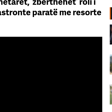
ëtarët, ‘zbërthehet’ roli i
pastronte paratë me resorte
Shkopi i bejsbollit e goditi në kokë
gjatë ndeshjes, tifozeja e Yankees
padit stadiumin për 10 milionë
dollarë
06 Gusht, 2026
VIDEO/ 150 mjete të djegura dhe
disa hektarë pemëtore të
shkrumbuara, ja çfarë la pas zjarri
në Selenicë
06 Gusht, 2026
Kombëtarja e Golfit Shqiptar
triumfon në Maltë. Përfaqësuesit:
Kërkojmë mbështetje, nuk kemi
fusha
06 Gusht, 2026