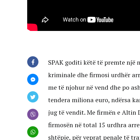
SPAK goditi këtë të premte një
kriminale dhe firmosi urdhër arr
me të njohur në vend dhe po as
tendera miliona euro, ndërsa ka
jug të vendit. Me firmën e Altin
firmosën në total 15 urdhra arre
shtëpie, për veprat penale të tra