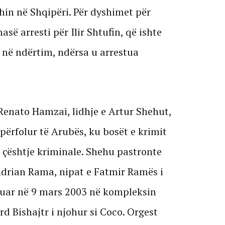
in në Shqipëri. Për dyshimet për
së arresti për Ilir Shtufin, që ishte
 në ndërtim, ndërsa u arrestua
 Renato Hamzai, lidhje e Artur Shehut,
ërfolur të Arubës, ku bosët e krimit
çështje kriminale. Shehu pastronte
Adrian Rama, nipat e Fatmir Ramës i
utuar në 9 mars 2003 në kompleksin
d Bishajtr i njohur si Coco. Orgest