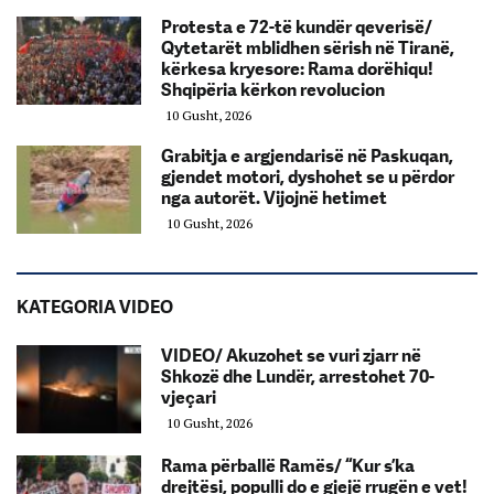
Protesta e 72-të kundër qeverisë/
Qytetarët mblidhen sërish në Tiranë,
kërkesa kryesore: Rama dorëhiqu!
Shqipëria kërkon revolucion
10 Gusht, 2026
Grabitja e argjendarisë në Paskuqan,
gjendet motori, dyshohet se u përdor
nga autorët. Vijojnë hetimet
10 Gusht, 2026
KATEGORIA VIDEO
VIDEO/ Akuzohet se vuri zjarr në
Shkozë dhe Lundër, arrestohet 70-
vjeçari
10 Gusht, 2026
Rama përballë Ramës/ “Kur s’ka
drejtësi, populli do e gjejë rrugën e vet!