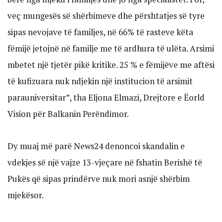
veç mungesës së shërbimeve dhe përshtatjes së tyre
sipas nevojave të familjes, në 66% të rasteve këta
fëmijë jetojnë në familje me të ardhura të ulëta. Arsimi
mbetet një tjetër pikë kritike. 25 % e fëmijëve me aftësi
të kufizuara nuk ndjekin një institucion të arsimit
parauniversitar”, tha Eljona Elmazi, Drejtore e Ëorld
Vision për Balkanin Perëndimor.
Dy muaj më parë News24 denoncoi skandalin e
vdekjes së një vajze 13-vjeçare në fshatin Berishë të
Pukës që sipas prindërve nuk mori asnjë shërbim
mjekësor.