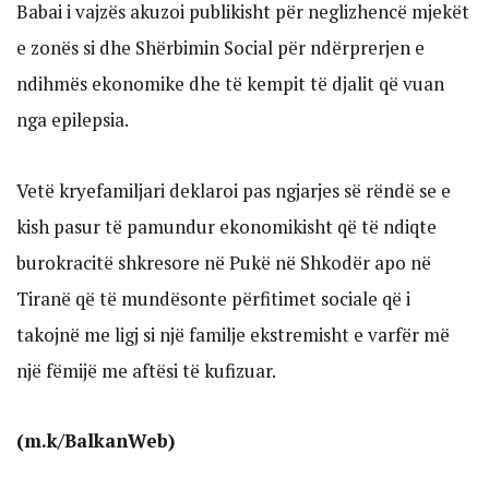
Babai i vajzës akuzoi publikisht për neglizhencë mjekët
e zonës si dhe Shërbimin Social për ndërprerjen e
ndihmës ekonomike dhe të kempit të djalit që vuan
nga epilepsia.
Vetë kryefamiljari deklaroi pas ngjarjes së rëndë se e
kish pasur të pamundur ekonomikisht që të ndiqte
burokracitë shkresore në Pukë në Shkodër apo në
Tiranë që të mundësonte përfitimet sociale që i
takojnë me ligj si një familje ekstremisht e varfër më
një fëmijë me aftësi të kufizuar.
(m.k/BalkanWeb)