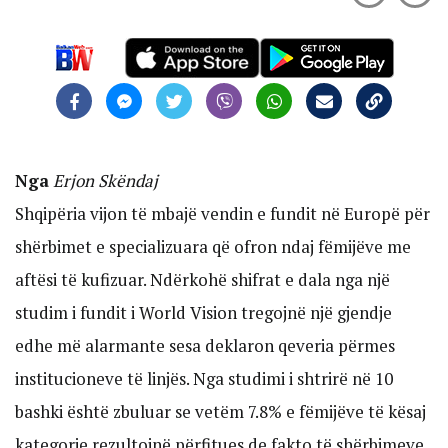
Nga
Erjon Skëndaj
Shqipëria vijon të mbajë vendin e fundit në Europë për
shërbimet e specializuara që ofron ndaj fëmijëve me
aftësi të kufizuar. Ndërkohë shifrat e dala nga një
studim i fundit i World Vision tregojnë një gjendje
edhe më alarmante sesa deklaron qeveria përmes
institucioneve të linjës. Nga studimi i shtrirë në 10
bashki është zbuluar se vetëm 7.8% e fëmijëve të kësaj
kategorie rezultojnë përfitues de fakto të shërbimeve