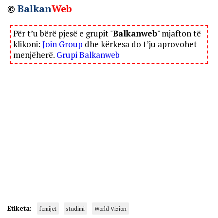
©
Balkan
Web
Për t’u bërë pjesë e grupit "
Balkanweb
" mjafton të
klikoni:
Join Group
dhe kërkesa do t’ju aprovohet
menjëherë.
Grupi Balkanweb
Etiketa:
femijet
studimi
World Vizion