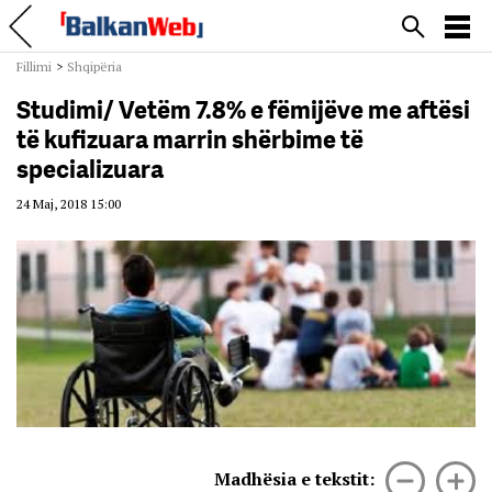
Fillimi
>
Shqipëria
Studimi/ Vetëm 7.8% e fëmijëve me aftësi
të kufizuara marrin shërbime të
specializuara
24 Maj, 2018 15:00
Madhësia e tekstit: