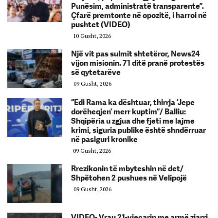
Punësim, administratë transparente”.
Çfarë premtonte në opozitë, i harroi në
pushtet (VIDEO)
10 Gusht, 2026
Një vit pas sulmit shtetëror, News24
vijon misionin. 71 ditë pranë protestës
së qytetarëve
09 Gusht, 2026
“Edi Rama ka dështuar, thirrja ‘Jepe
dorëheqjen’ merr kuptim”/ Balliu:
Shqipëria u zgjua dhe fjeti me lajme
krimi, siguria publike është shndërruar
në pasiguri kronike
09 Gusht, 2026
Rrezikonin të mbyteshin në det/
Shpëtohen 2 pushues në Velipojë
09 Gusht, 2026
VIDEO- Vrau 21-vjeçarin me armë zjarri