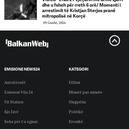
dhe u fsheh për rreth 6 orë/ Momenti i
arrestimit të Kristjan Sterjos pranë
mitropolisë në Korçë
09 Gusht, 2026
EMISIONE NEWS24
KATEGORI
Autoktonët
Fillimi
Emisioni Vila 24
Minutë pas minute
Fit Station
Shqipëria
Kjo Javë
Politikë
Koha për t'u zgjuar
Kronikë