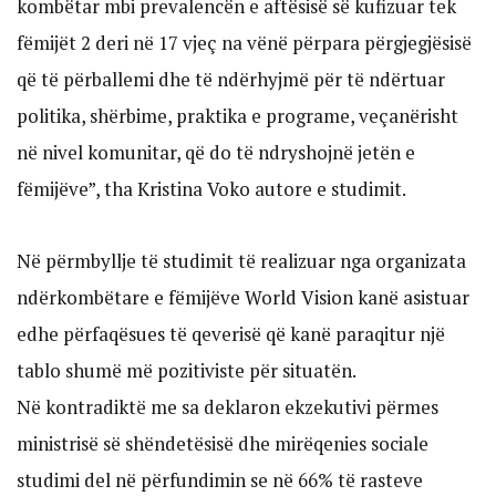
kombëtar mbi prevalencën e aftësisë së kufizuar tek
fëmijët 2 deri në 17 vjeç na vënë përpara përgjegjësisë
që të përballemi dhe të ndërhyjmë për të ndërtuar
politika, shërbime, praktika e programe, veçanërisht
në nivel komunitar, që do të ndryshojnë jetën e
fëmijëve”, tha Kristina Voko autore e studimit.
Në përmbyllje të studimit të realizuar nga organizata
ndërkombëtare e fëmijëve World Vision kanë asistuar
edhe përfaqësues të qeverisë që kanë paraqitur një
tablo shumë më pozitiviste për situatën.
Në kontradiktë me sa deklaron ekzekutivi përmes
ministrisë së shëndetësisë dhe mirëqenies sociale
studimi del në përfundimin se në 66% të rasteve