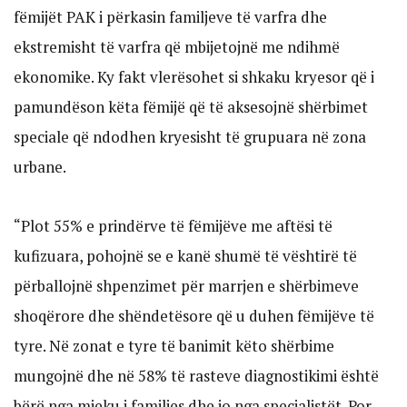
fëmijët PAK i përkasin familjeve të varfra dhe
ekstremisht të varfra që mbijetojnë me ndihmë
ekonomike. Ky fakt vlerësohet si shkaku kryesor që i
pamundëson këta fëmijë që të aksesojnë shërbimet
speciale që ndodhen kryesisht të grupuara në zona
urbane.
“Plot 55% e prindërve të fëmijëve me aftësi të
kufizuara, pohojnë se e kanë shumë të vështirë të
përballojnë shpenzimet për marrjen e shërbimeve
shoqërore dhe shëndetësore që u duhen fëmijëve të
tyre. Në zonat e tyre të banimit këto shërbime
mungojnë dhe në 58% të rasteve diagnostikimi është
bërë nga mjeku i familjes dhe jo nga specialistët. Por,