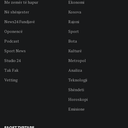
Me zemër të hapur
Ekonomi
Në shënjester
Kosova
News24 Fundjavë
Rajoni
Oponencë
Sport
Podcast
Bota
Sport News
Kulturë
Studio 24
Metropol
Tak Fak
Analiza
Vetting
Teknologji
Shëndeti
Horoskopi
Emisione
FAQET ZYRTARE