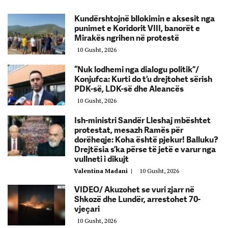
Kundërshtojnë bllokimin e aksesit nga
punimet e Koridorit VIII, banorët e
Mirakës ngrihen në protestë
10 Gusht, 2026
“Nuk lodhemi nga dialogu politik”/
Konjufca: Kurti do t’u drejtohet sërish
PDK-së, LDK-së dhe Aleancës
10 Gusht, 2026
Ish-ministri Sandër Lleshaj mbështet
protestat, mesazh Ramës për
dorëheqje: Koha është pjekur! Balluku?
Drejtësia s’ka përse të jetë e varur nga
vullneti i dikujt
Valentina Madani
|
10 Gusht, 2026
VIDEO/ Akuzohet se vuri zjarr në
Shkozë dhe Lundër, arrestohet 70-
vjeçari
10 Gusht, 2026