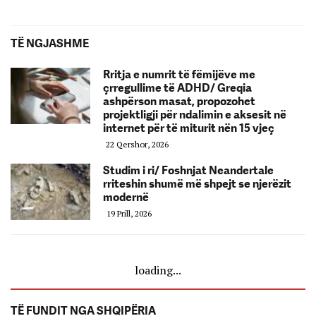
TË NGJASHME
Rritja e numrit të fëmijëve me
çrregullime të ADHD/ Greqia
ashpërson masat, propozohet
projektligji për ndalimin e aksesit në
internet për të miturit nën 15 vjeç
22 Qershor, 2026
Studim i ri/ Foshnjat Neandertale
rriteshin shumë më shpejt se njerëzit
modernë
19 Prill, 2026
loading...
TË FUNDIT NGA SHQIPËRIA