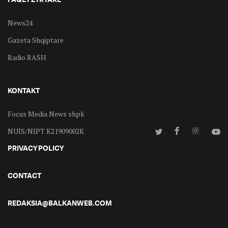
News24
Gazeta Shqiptare
Radio RASH
KONTAKT
Focus Media News shpk
NUIS/NIPT K21909002K
PRIVACY POLICY
CONTACT
REDAKSIA@BALKANWEB.COM