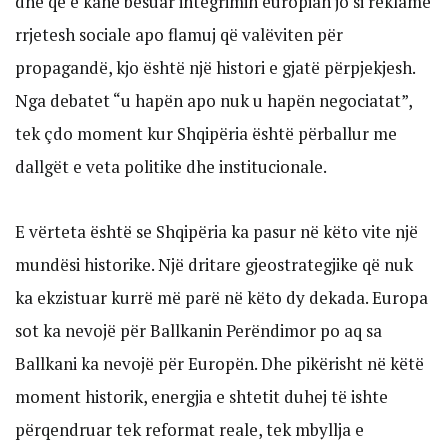
dhe që e kanë besuar integrimin europian jo si reklamë
rrjetesh sociale apo flamuj që valëviten për
propagandë, kjo është një histori e gjatë përpjekjesh.
Nga debatet “u hapën apo nuk u hapën negociatat”,
tek çdo moment kur Shqipëria është përballur me
dallgët e veta politike dhe institucionale.
E vërteta është se Shqipëria ka pasur në këto vite një
mundësi historike. Një dritare gjeostrategjike që nuk
ka ekzistuar kurrë më parë në këto dy dekada. Europa
sot ka nevojë për Ballkanin Perëndimor po aq sa
Ballkani ka nevojë për Europën. Dhe pikërisht në këtë
moment historik, energjia e shtetit duhej të ishte
përqendruar tek reformat reale, tek mbyllja e