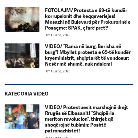
FOTOLAJM/ Protesta e 69-të kundër
korrupsionit dhe keqqeverisjes!
Mesazhi në Bulevard për Prokurorinë e
Posaçme: SPAK, çfarë pret?
07 Gusht, 2026
VIDEO/ “Rama në burg, Berisha në
burg”! Mbyllet protesta e 69-të kundër
kryeministrit, shqiptarët të vendosur:
Nesër më shumë, nuk ndalemi
07 Gusht, 2026
KATEGORIA VIDEO
VIDEO/ Protestuesit marshojnë drejt
Rrugës së Elbasanit! “Shqipëria
meriton revolucion”, thirrjet që
shoqërojnë tubimin: Poshtë
patronazhistët!
07 Gusht, 2026