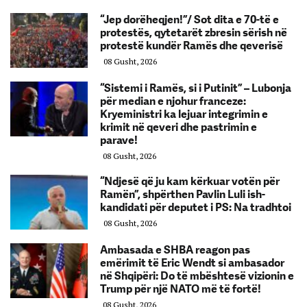
“Jep dorëheqjen!”/ Sot dita e 70-të e
protestës, qytetarët zbresin sërish në
protestë kundër Ramës dhe qeverisë
08 Gusht, 2026
“Sistemi i Ramës, si i Putinit” – Lubonja
për median e njohur franceze:
Kryeministri ka lejuar integrimin e
krimit në qeveri dhe pastrimin e
parave!
08 Gusht, 2026
“Ndjesë që ju kam kërkuar votën për
Ramën”, shpërthen Pavlin Luli ish-
kandidati për deputet i PS: Na tradhtoi
08 Gusht, 2026
Ambasada e SHBA reagon pas
emërimit të Eric Wendt si ambasador
në Shqipëri: Do të mbështesë vizionin e
Trump për një NATO më të fortë!
08 Gusht, 2026