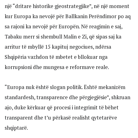
një “dritare historike gjeostrategjike”, në një moment
kur Europa ka nevojë për Ballkanin Perëndimor po aq
sa rajoni ka nevojë për Europën. Në reagimin e saj,
Tabaku merr si shembull Malin e Zi, që sipas saj ka
arritur të mbyllë 15 kapituj negociues, ndërsa
Shqipëria vazhdon të mbetet e bllokuar nga
korrupsioni dhe mungesa e reformave reale.
“Europa nuk është slogan politik. Është mekanizëm
standardesh, transparence dhe përgjegjësie”, shkruan
ajo, duke kërkuar që procesi i integrimit të bëhet
transparent dhe t’u përkasë realisht qytetarëve
shqiptarë.