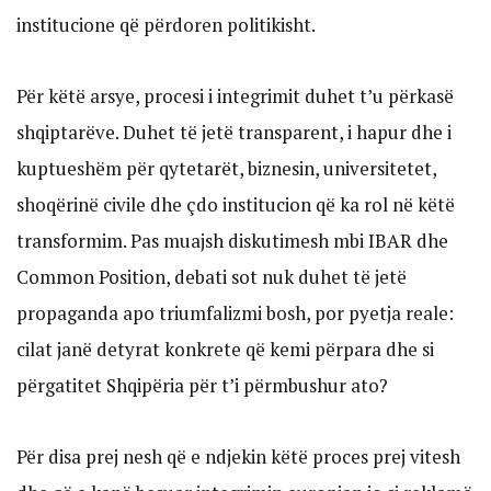
institucione që përdoren politikisht.
Për këtë arsye, procesi i integrimit duhet t’u përkasë
shqiptarëve. Duhet të jetë transparent, i hapur dhe i
kuptueshëm për qytetarët, biznesin, universitetet,
shoqërinë civile dhe çdo institucion që ka rol në këtë
transformim. Pas muajsh diskutimesh mbi IBAR dhe
Common Position, debati sot nuk duhet të jetë
propaganda apo triumfalizmi bosh, por pyetja reale:
cilat janë detyrat konkrete që kemi përpara dhe si
përgatitet Shqipëria për t’i përmbushur ato?
Për disa prej nesh që e ndjekin këtë proces prej vitesh