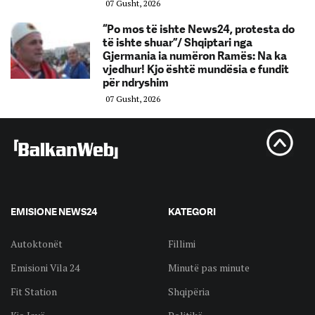
07 Gusht, 2026
“Po mos të ishte News24, protesta do
të ishte shuar”/ Shqiptari nga
Gjermania ia numëron Ramës: Na ka
vjedhur! Kjo është mundësia e fundit
për ndryshim
07 Gusht, 2026
EMISIONE NEWS24
KATEGORI
Autoktonët
Fillimi
Emisioni Vila 24
Minutë pas minute
Fit Station
Shqipëria