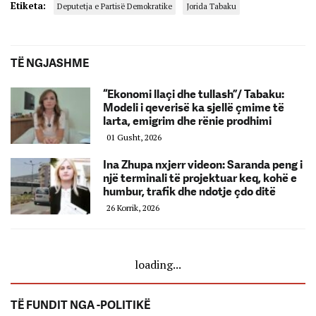
Etiketa:
Deputetja e Partisë Demokratike
Jorida Tabaku
TË NGJASHME
“Ekonomi llaçi dhe tullash”/ Tabaku:
Modeli i qeverisë ka sjellë çmime të
larta, emigrim dhe rënie prodhimi
01 Gusht, 2026
Ina Zhupa nxjerr videon: Saranda peng i
një terminali të projektuar keq, kohë e
humbur, trafik dhe ndotje çdo ditë
26 Korrik, 2026
loading...
TË FUNDIT NGA -POLITIKË