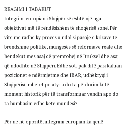
REAGIMI I TABAKUT
Integrimi europian i Shqipërisë është një nga
objektivat më të rëndësishëm të shoqërisë sonë. Për
vite me radhë ky proces u ndal si pasojë e krizave të
brendshme politike, mungesës së reformave reale dhe
hendekut mes asaj që premtohej në Bruksel dhe asaj
që ndodhte në Shqipëri. Edhe sot, pak ditë pasi kaluan
pozicionet e ndërmjetme dhe IBAR, udhëkryqi i
Shqipërisë mbetet po aty: a do ta përdorim këtë
moment historik për të transformuar vendin apo do
ta humbasim edhe këtë mundësi?
Për ne në opozitë, integrimi europian ka qenë