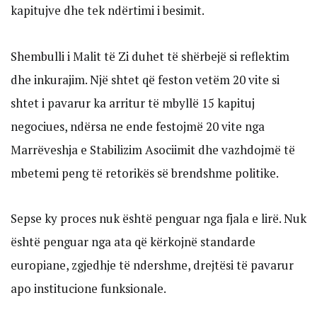
kapitujve dhe tek ndërtimi i besimit.
Shembulli i Malit të Zi duhet të shërbejë si reflektim
dhe inkurajim. Një shtet që feston vetëm 20 vite si
shtet i pavarur ka arritur të mbyllë 15 kapituj
negociues, ndërsa ne ende festojmë 20 vite nga
Marrëveshja e Stabilizim Asociimit dhe vazhdojmë të
mbetemi peng të retorikës së brendshme politike.
Sepse ky proces nuk është penguar nga fjala e lirë. Nuk
është penguar nga ata që kërkojnë standarde
europiane, zgjedhje të ndershme, drejtësi të pavarur
apo institucione funksionale.