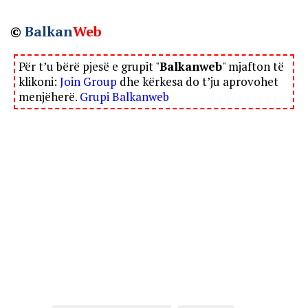
©
Balkan
Web
Për t’u bërë pjesë e grupit "
Balkanweb
" mjafton të
klikoni:
Join Group
dhe kërkesa do t’ju aprovohet
menjëherë.
Grupi Balkanweb