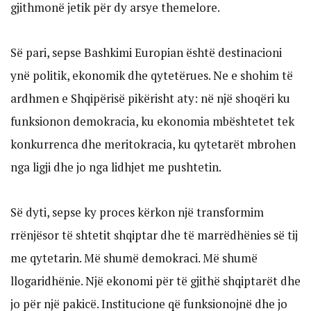
gjithmonë jetik për dy arsye themelore.
Së pari, sepse Bashkimi Europian është destinacioni
ynë politik, ekonomik dhe qytetërues. Ne e shohim të
ardhmen e Shqipërisë pikërisht aty: në një shoqëri ku
funksionon demokracia, ku ekonomia mbështetet tek
konkurrenca dhe meritokracia, ku qytetarët mbrohen
nga ligji dhe jo nga lidhjet me pushtetin.
Së dyti, sepse ky proces kërkon një transformim
rrënjësor të shtetit shqiptar dhe të marrëdhënies së tij
me qytetarin. Më shumë demokraci. Më shumë
llogaridhënie. Një ekonomi për të gjithë shqiptarët dhe
jo për një pakicë. Institucione që funksionojnë dhe jo