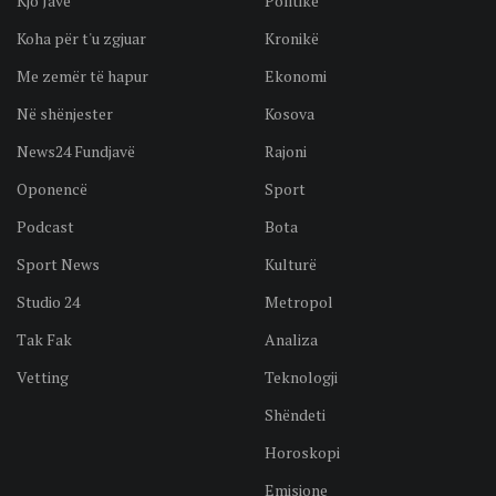
Kjo Javë
Politikë
Koha për t'u zgjuar
Kronikë
Me zemër të hapur
Ekonomi
Në shënjester
Kosova
News24 Fundjavë
Rajoni
Oponencë
Sport
Podcast
Bota
Sport News
Kulturë
Studio 24
Metropol
Tak Fak
Analiza
Vetting
Teknologji
Shëndeti
Horoskopi
Emisione