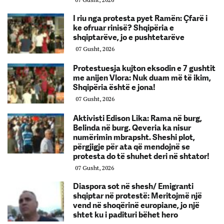
I riu nga protesta pyet Ramën: Çfarë i
ke ofruar rinisë? Shqipëria e
shqiptarëve, jo e pushtetarëve
07 Gusht, 2026
Protestuesja kujton eksodin e 7 gushtit
me anijen Vlora: Nuk duam më të ikim,
Shqipëria është e jona!
07 Gusht, 2026
Aktivisti Edison Lika: Rama në burg,
Belinda në burg. Qeveria ka nisur
numërimin mbrapsht. Sheshi plot,
përgjigje për ata që mendojnë se
protesta do të shuhet deri në shtator!
07 Gusht, 2026
Diaspora sot në shesh/ Emigranti
shqiptar në protestë: Meritojmë një
vend në shoqërinë europiane, jo një
shtet ku i padituri bëhet hero