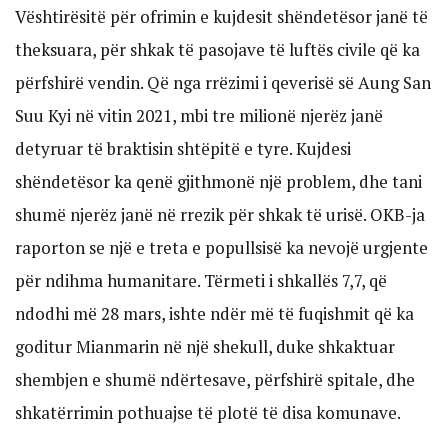
Vështirësitë për ofrimin e kujdesit shëndetësor janë të
theksuara, për shkak të pasojave të luftës civile që ka
përfshirë vendin. Që nga rrëzimi i qeverisë së Aung San
Suu Kyi në vitin 2021, mbi tre milionë njerëz janë
detyruar të braktisin shtëpitë e tyre. Kujdesi
shëndetësor ka qenë gjithmonë një problem, dhe tani
shumë njerëz janë në rrezik për shkak të urisë. OKB-ja
raporton se një e treta e popullsisë ka nevojë urgjente
për ndihma humanitare. Tërmeti i shkallës 7,7, që
ndodhi më 28 mars, ishte ndër më të fuqishmit që ka
goditur Mianmarin në një shekull, duke shkaktuar
shembjen e shumë ndërtesave, përfshirë spitale, dhe
shkatërrimin pothuajse të plotë të disa komunave.