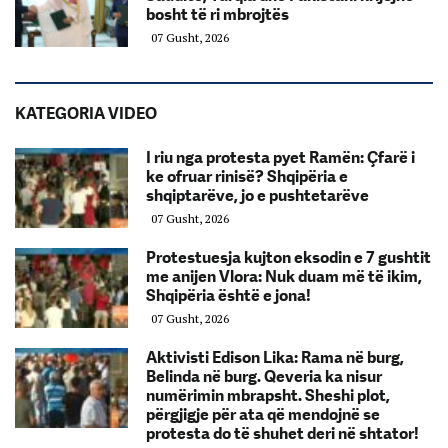
bosht të ri mbrojtës
07 Gusht, 2026
KATEGORIA VIDEO
I riu nga protesta pyet Ramën: Çfarë i
ke ofruar rinisë? Shqipëria e
shqiptarëve, jo e pushtetarëve
07 Gusht, 2026
Protestuesja kujton eksodin e 7 gushtit
me anijen Vlora: Nuk duam më të ikim,
Shqipëria është e jona!
07 Gusht, 2026
Aktivisti Edison Lika: Rama në burg,
Belinda në burg. Qeveria ka nisur
numërimin mbrapsht. Sheshi plot,
përgjigje për ata që mendojnë se
protesta do të shuhet deri në shtator!