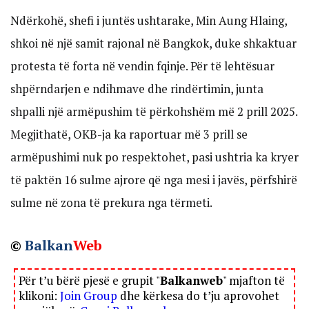
Ndërkohë, shefi i juntës ushtarake, Min Aung Hlaing,
shkoi në një samit rajonal në Bangkok, duke shkaktuar
protesta të forta në vendin fqinje. Për të lehtësuar
shpërndarjen e ndihmave dhe rindërtimin, junta
shpalli një armëpushim të përkohshëm më 2 prill 2025.
Megjithatë, OKB-ja ka raportuar më 3 prill se
armëpushimi nuk po respektohet, pasi ushtria ka kryer
të paktën 16 sulme ajrore që nga mesi i javës, përfshirë
sulme në zona të prekura nga tërmeti.
©
Balkan
Web
Për t’u bërë pjesë e grupit "
Balkanweb
" mjafton të
klikoni:
Join Group
dhe kërkesa do t’ju aprovohet