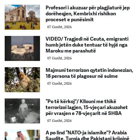
Profesori i akuzuar për plagjiaturë jep
dorëheqjen, Kembrixhi rishikon
proceset e punësimit
07 Gusht, 2026
VIDEO/ Tragjedi në Ceuta, emigranti
humb jetën duke tentuar të hyjë nga
Maroku me parashutë
07 Gusht, 2026
Majmuni terrorizon qytetin indonezian,
18 persona të plagosur në sulme
07 Gusht, 2026
“Po të kërkoj”/ Kllouni me thikë
terrorizoi lagjen, 15-vjeçari akuzohet
për vrasjen e 78-vjeçarit në SHBA
07 Gusht, 2026
A po lind “NATO-ja islamike”? Arabia
Saudite, Turqia dhe Pakistani krijojnë