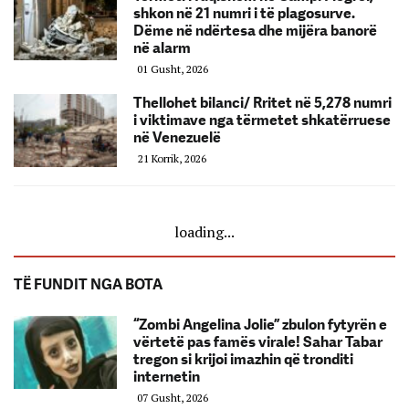
shkon në 21 numri i të plagosurve.
Dëme në ndërtesa dhe mijëra banorë
në alarm
01 Gusht, 2026
Thellohet bilanci/ Rritet në 5,278 numri
i viktimave nga tërmetet shkatërruese
në Venezuelë
21 Korrik, 2026
loading...
TË FUNDIT NGA BOTA
“Zombi Angelina Jolie” zbulon fytyrën e
vërtetë pas famës virale! Sahar Tabar
tregon si krijoi imazhin që tronditi
internetin
07 Gusht, 2026