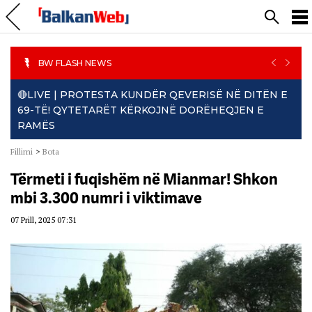
PREVIO
NEXT
BW FLASH NEWS
🔴LIVE | PROTESTA KUNDËR QEVERISË NË DITËN E
69-TË! QYTETARËT KËRKOJNË DORËHEQJEN E
RAMËS
Fillimi
>
Bota
Tërmeti i fuqishëm në Mianmar! Shkon
mbi 3.300 numri i viktimave
07 Prill, 2025 07:31