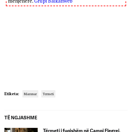
menjëherë.
Grupi Balkanweb
Etiketa:
Mianmar
Termeti
TË NGJASHME
Tërmeti i fuqishëm në Campi Flegrei,