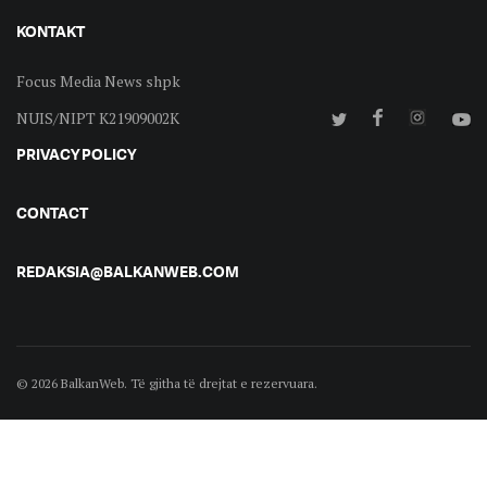
KONTAKT
Focus Media News shpk
NUIS/NIPT K21909002K
PRIVACY POLICY
CONTACT
REDAKSIA@BALKANWEB.COM
© 2026 BalkanWeb. Të gjitha të drejtat e rezervuara.