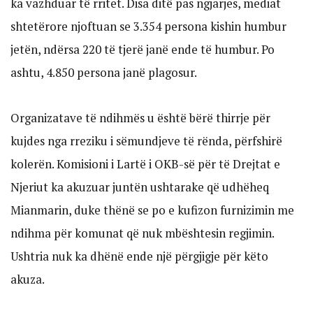
ka vazhduar të rritet. Disa ditë pas ngjarjes, mediat
shtetërore njoftuan se 3.354 persona kishin humbur
jetën, ndërsa 220 të tjerë janë ende të humbur. Po
ashtu, 4.850 persona janë plagosur.
Organizatave të ndihmës u është bërë thirrje për
kujdes nga rreziku i sëmundjeve të rënda, përfshirë
kolerën. Komisioni i Lartë i OKB-së për të Drejtat e
Njeriut ka akuzuar juntën ushtarake që udhëheq
Mianmarin, duke thënë se po e kufizon furnizimin me
ndihma për komunat që nuk mbështesin regjimin.
Ushtria nuk ka dhënë ende një përgjigje për këto
akuza.