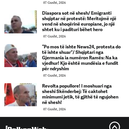
07 Gusht, 2026
Diaspora sot në shesh/ Emigranti
shqiptar në protestë: Meritojmë një
vend në shoqërinë europiane, jo një
shtet ku i padituri bëhet hero
07 Gusht, 2026
“Po mos të ishte News24, protesta do
të ishte shuar”/ Shqiptari nga
Gjermania ia numëron Ramës: Na ka
vjedhur! Kjo është mundësia e fundit
për ndryshim
07 Gusht, 2026
Revolta popullore! I moshuari nga
sheshi Skënderbej: Të caktohet
minimumi jetik, të gjithë të ngujohen
në shesh!
07 Gusht, 2026