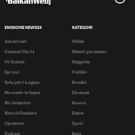
EMISIONE NEWS24
KATEGORI
Autoktonët
Fillimi
Emisioni Vila 24
Minutë pas minute
Fit Station
Shqipëria
Kjo Javë
Politikë
Koha për t'u zgjuar
Kronikë
Me zemër të hapur
Ekonomi
Në shënjester
Kosova
News24 Fundjavë
Rajoni
Oponencë
Sport
Podcast
Bota