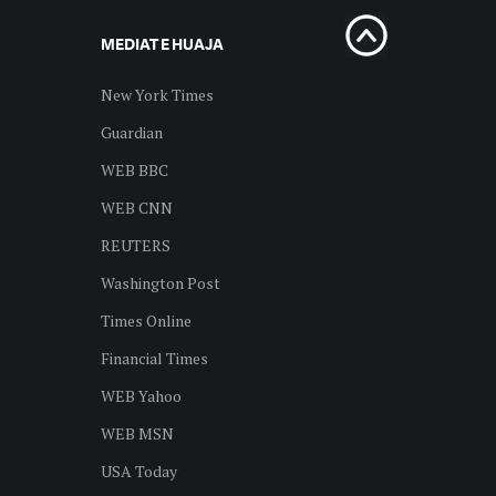
MEDIAT E HUAJA
New York Times
Guardian
WEB BBC
WEB CNN
REUTERS
Washington Post
Times Online
Financial Times
WEB Yahoo
WEB MSN
USA Today