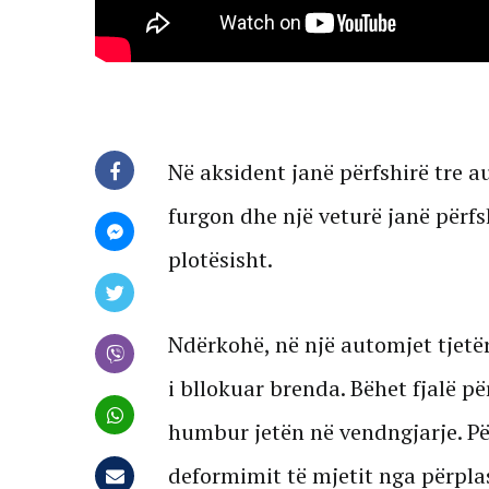
Në aksident janë përfshirë tre au
furgon dhe një veturë janë përf
plotësisht.
Ndërkohë, në një automjet tjetë
i bllokuar brenda. Bëhet fjalë për
humbur jetën në vendngjarje. P
deformimit të mjetit nga përpla