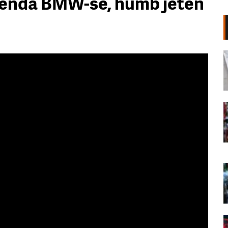
brenda BMW-së, humb jetën
Shpërthim në një minibus në
periferi të Damaskut, dy të vrarë
dhe 13 të plagosur
06 Gusht, 2026
“Poshtë patronazhistët”, revolta e
68-të kundër qeverisë,
protestuesit thirrje qytetarëve:
Bashkohuni me ne!
06 Gusht, 2026
“O milet, Rama ka siklet!”,
protestuesit marshojnë drejt ish-
Bllokut: Shqipëria e shqiptarëve!
06 Gusht, 2026
68 ditë protesta masive, qytetarët