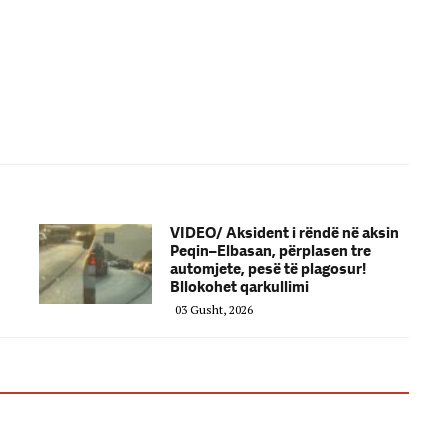
VIDEO/ Aksident i rëndë në aksin
Peqin–Elbasan, përplasen tre
automjete, pesë të plagosur!
Bllokohet qarkullimi
03 Gusht, 2026