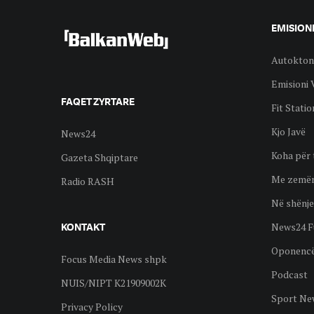
EMISION
Autokton
Emisioni 
FAQET ZYRTARE
Fit Statio
Kjo Javë
News24
Koha për 
Gazeta Shqiptare
Me zemër
Radio RASH
Në shënje
News24 F
KONTAKT
Oponenc
Focus Media News shpk
Podcast
NUIS/NIPT K21909002K
Sport Ne
Privacy Policy