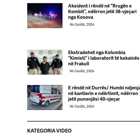
Aksident i rëndë në “Rrugën e
Kombit”, ndërron jetë 38-vjeçari
nga Kosova
06 Gusht, 2026
Ekstradohet nga Kolumbia
“Kimisti” i laboratorit të kokainës
në Frakull
06 Gusht, 2026
E rëndë në Durrës/ Humbi ndjenj
në kantierin e ndërtimit, ndërron
jetë punonjësi 40-vjeçar
06 Gusht, 2026
KATEGORIA VIDEO