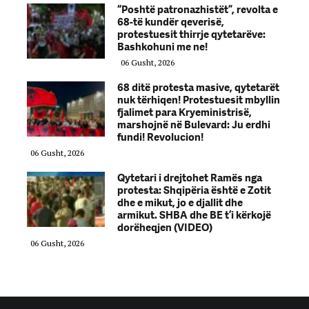
“Poshtë patronazhistët”, revolta e
68-të kundër qeverisë,
protestuesit thirrje qytetarëve:
Bashkohuni me ne!
06 Gusht, 2026
68 ditë protesta masive, qytetarët
nuk tërhiqen! Protestuesit mbyllin
fjalimet para Kryeministrisë,
marshojnë në Bulevard: Ju erdhi
fundi! Revolucion!
06 Gusht, 2026
Qytetari i drejtohet Ramës nga
protesta: Shqipëria është e Zotit
dhe e mikut, jo e djallit dhe
armikut. SHBA dhe BE t’i kërkojë
dorëheqjen (VIDEO)
06 Gusht, 2026