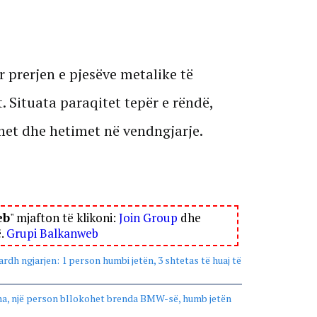
r prerjen e pjesëve metalike të
. Situata paraqitet tepër e rëndë,
imet dhe hetimet në vendngjarje.
eb
" mjafton të klikoni:
Join Group
dhe
ë.
Grupi Balkanweb
rdh ngjarjen: 1 person humbi jetën, 3 shtetas të huaj të
ina, një person bllokohet brenda BMW-së, humb jetën