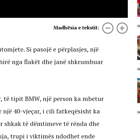
nuk tërhiqen! Protestuesit mbyllin
fjalimet para Kryeministrisë,
marshojnë në Bulevard: Ju erdhi
fundi! Revolucion!
06 Gusht, 2026
0
Madhësia e tekstit:
Fjalimi i fortë i Osman Stafës ngre
në peshë zemrat e protestuesve:
tomjete. Si pasojë e përplasjes, një
Bashkohuni në këtë shesh, të
mendojmë për Shqipërinë, jo
shirë nga flakët dhe janë shkrumbuar
partinë. Koha për brezin e ri!
06 Gusht, 2026
0
Qytetari i drejtohet Ramës nga
protesta: Shqipëria është e Zotit
dhe e mikut, jo e djallit dhe
r, të tipit BMW, një person ka mbetur
armikut. SHBA dhe BE t’i kërkojë
dorëheqjen (VIDEO)
 një 40-vjeçar, i cili fatkeqësisht ka
06 Gusht, 2026
0
ër shkak të dëmtimeve të rënda dhe
sja, trupi i viktimës ndodhet ende