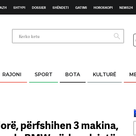
AZH
SHTYPI
DOSSIER
SHËNDETI
GATIMI
HOROSKOPI
NEWS24
RAJONI
SPORT
BOTA
KULTURË
M
lorë, përfshihen 3 makina,