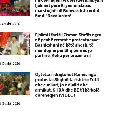
nuk tërhiqen! Protestuesit mbyllin
fjalimet para Kryeministrisë,
marshojnë në Bulevard: Ju erdhi
fundi! Revolucion!
6 Gusht, 2026
06 Gusht, 2026
Fjalimi i fortë i Osman Stafës ngre
në peshë zemrat e protestuesve:
Bashkohuni në këtë shesh, të
mendojmë për Shqipërinë, jo
partinë. Koha për brezin e ri!
6 Gusht, 2026
06 Gusht, 2026
Qytetari i drejtohet Ramës nga
protesta: Shqipëria është e Zotit
dhe e mikut, jo e djallit dhe
armikut. SHBA dhe BE t’i kërkojë
dorëheqjen (VIDEO)
6 Gusht, 2026
06 Gusht, 2026