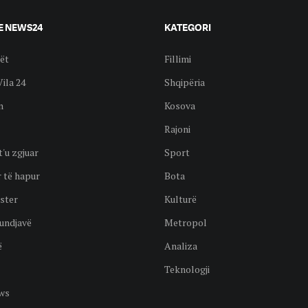
E NEWS24
KATEGORI
ët
Fillimi
Vila 24
Shqipëria
n
Kosova
Rajoni
t'u zgjuar
Sport
 të hapur
Bota
ster
Kulturë
undjavë
Metropol
ë
Analiza
Teknologji
ws