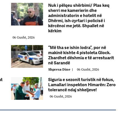
Nuk i pëlqeu shërbimi/ Plas keq
sherri me kamerierin dhe
administratorin e hotelit në
Dhërmi, ish-zyrtari i policisë i
kërcënoi me jetë. Shpallet në
kërkim
06 Gusht, 2026
“Më tha se ishin lodra”, por në
makinë kishte 4 pistoleta Glock.
Zbardhet dëshmia e të arrestuarit
në Sarandë
Shpresa Dine
|
06 Gusht, 2026
at
Siguria e sezonit turistik në fokus,
Lamallari inspekton Himarën: Zero
tolerancë ndaj shkeljeve!
06 Gusht, 2026