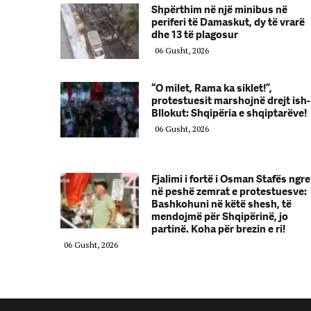
Shpërthim në një minibus në
periferi të Damaskut, dy të vrarë
dhe 13 të plagosur
06 Gusht, 2026
“O milet, Rama ka siklet!”,
protestuesit marshojnë drejt ish-
Bllokut: Shqipëria e shqiptarëve!
06 Gusht, 2026
Fjalimi i fortë i Osman Stafës ngre
në peshë zemrat e protestuesve:
Bashkohuni në këtë shesh, të
mendojmë për Shqipërinë, jo
partinë. Koha për brezin e ri!
06 Gusht, 2026