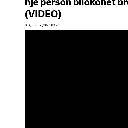
një person bllokohet 
(VIDEO)
09 Qershor, 2026 09:26