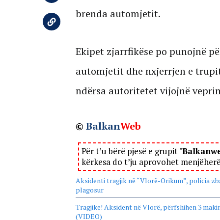
brenda automjetit.
Ekipet zjarrfikëse po punojnë pë
automjetit dhe nxjerrjen e trupit
ndërsa autoritetet vijojnë vepr
©
Balkan
Web
Për t’u bërë pjesë e grupit "
Balkanw
kërkesa do t’ju aprovohet menjëher
Aksidenti tragjik në “Vlorë-Orikum”, policia zba
plagosur
Tragjike! Aksident në Vlorë, përfshihen 3 mak
(VIDEO)