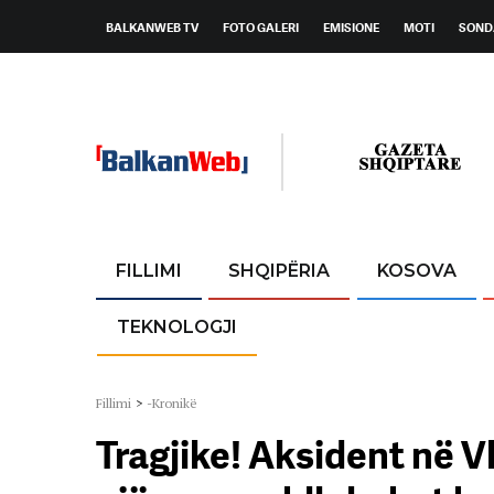
BALKANWEB TV
FOTO GALERI
EMISIONE
MOTI
SOND
FILLIMI
SHQIPËRIA
KOSOVA
TEKNOLOGJI
Fillimi
>
-Kronikë
Tragjike! Aksident në V