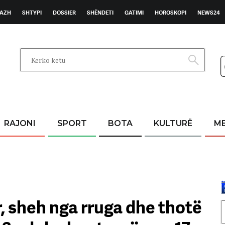
AZH
SHTYPI
DOSSIER
SHËNDETI
GATIMI
HOROSKOPI
NEWS24
RAJONI
SPORT
BOTA
KULTURË
M
, sheh nga rruga dhe thotë