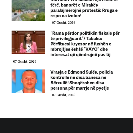
tërë, banorët e Mirakës
paralajmërojnë protestë: Rruga e
re po na izolon!
07 Gusht, 2026
“Rama përdor politikën fiskale për
të privilegjuarit”/ Tabaku:
Përfituesi kryesor në fushën e
mbrojtjes është “KAYO” dhe
interesat që qëndrojnë pas tij
07 Gusht, 2026
Vrasja e Edmond Sulës, policia
kontrolle në disa banesa në
Bërxullë! Shoqërohen disa
persona për marrje në pyetje
07 Gusht, 2026