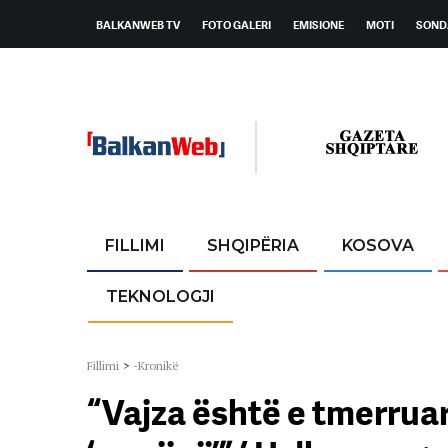
BALKANWEB TV
FOTO GALERI
EMISIONE
MOTI
SOND
FILLIMI
SHQIPËRIA
KOSOVA
TEKNOLOGJI
Fillimi
>
-Kronikë
“Vajza është e tmerruar