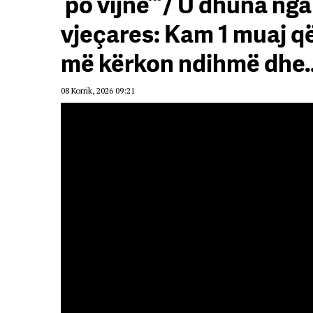
‘po vijnë’”/ U dhuna nga
vjeçares: Kam 1 muaj që
më kërkon ndihmë dhe
08 Korrik, 2026 09:21