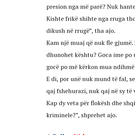
presion nga më parë? Nuk hante b
Kishte frikë shihte nga rruga t
dikush në rrugë”, tha ajo.
Kam një muaj që nuk fle gjumë.
dhunohet kështu? Goca ime po u
gocë po më kërkon mua ndihmë 
E di, por unë nuk mund të fal, se 
qaj fshehurazi, nuk qaj në sy të
Kap dy veta për flokësh dhe shqit
kriminele?”, shprehet ajo.