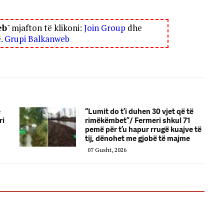
eb
" mjafton të klikoni:
Join Group
dhe
ë.
Grupi Balkanweb
e
“Lumit do t’i duhen 30 vjet që të
ri
rimëkëmbet”/ Fermeri shkul 71
pemë për t’u hapur rrugë kuajve të
tij, dënohet me gjobë të majme
07 Gusht, 2026