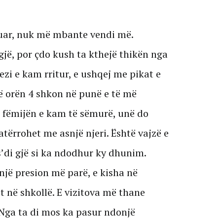
uar, nuk më mbante vendi më.
jë, por çdo kush ta kthejë thikën nga
ezi e kam rritur, e ushqej me pikat e
në orën 4 shkon në punë e të më
fëmijën e kam të sëmurë, unë do
atërrohet me asnjë njeri. Është vajzë e
s’di gjë si ka ndodhur ky dhunim.
jë presion më parë, e kisha në
kët në shkollë. E vizitova më thane
Nga ta di mos ka pasur ndonjë