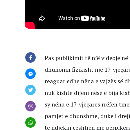
Pas publikimit të një videoje në r
dhunonin fizikisht një 17-vjeçar
reaguar edhe nëna e vajzës së d
nuk kishte dijeni nëse e bija ki
sy nëna e 17-vjeçares rrëfen tme
pamjet e dhunshme, duke i drejtu
të ndjekin çështjen me përpikëri