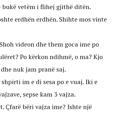
ukë vetëm i flihej gjithë ditën.
hoshte erdhën erdhën. Shihte mos vinte
 Shoh videon dhe them goca ime po
lëret? Po kërkon ndihmë, o ma? Kjo
dhe nuk jam pranë saj.
shpirti im e di sesa po e vuaj. Iki e
 vajzave, sepse kam 3 vajza.
. Çfarë bëri vajza ime? Ishte një