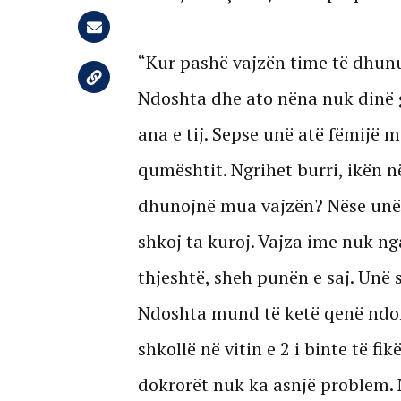
“Kur pashë vajzën time të dhun
Ndoshta dhe ato nëna nuk dinë g
ana e tij. Sepse unë atë fëmijë m
qumështit. Ngrihet burri, ikën 
dhunojnë mua vajzën? Nëse unë 
shkoj ta kuroj. Vajza ime nuk ng
thjeshtë, sheh punën e saj. Unë 
Ndoshta mund të ketë qenë ndon
shkollë në vitin e 2 i binte të fi
dokrorët nuk ka asnjë problem. 