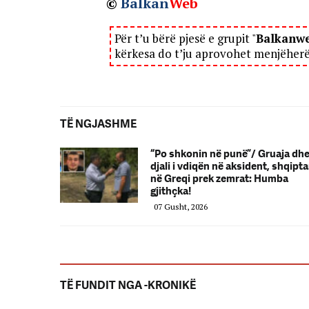
©
Balkan
Web
Për t’u bërë pjesë e grupit "
Balkanw
kërkesa do t’ju aprovohet menjëher
TË NGJASHME
“Po shkonin në punë”/ Gruaja dh
djali i vdiqën në aksident, shqipta
në Greqi prek zemrat: Humba
gjithçka!
07 Gusht, 2026
TË FUNDIT NGA -KRONIKË