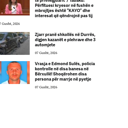
të privilegjuarit”/ Tabaku:
Përfituesi kryesor në fushën e
mbrojtjes është “KAYO” dhe
interesat që qëndrojnë pas tij
7 Gusht, 2026
07 Gusht, 2026
Zjarr pranë shkollës në Durrës,
digjen kazanët e plehrave dhe 3
automjete
07 Gusht, 2026
Vrasja e Edmond Sulës, policia
kontrolle në disa banesa në
Bërxullë! Shoqërohen disa
persona për marrje në pyetje
07 Gusht, 2026