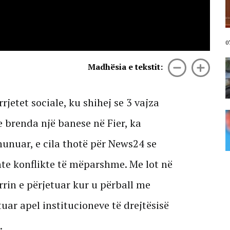
të privilegjuarit”/ Tabaku:
Përfituesi kryesor në fushën e
mbrojtjes është “KAYO” dhe
interesat që qëndrojnë pas tij
07 Gusht, 2026
0
Zjarr pranë shkollës në Durrës,
Madhësia e tekstit:
digjen kazanët e plehrave dhe 3
automjete
07 Gusht, 2026
rjetet sociale, ku shihej se 3 vajza
Vrasja e Edmond Sulës, policia
e brenda një banese në Fier, ka
kontrolle në disa banesa në
Bërxullë! Shoqërohen disa
hunuar, e cila thotë për News24 se
persona për marrje në pyetje
07 Gusht, 2026
shte konflikte të mëparshme. Me lot në
rrin e përjetuar kur u përball me
ar apel institucioneve të drejtësisë
.