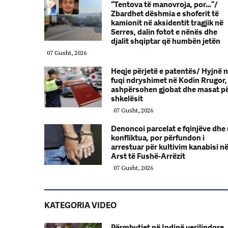
“Tentova të manovroja, por…”/
Zbardhet dëshmia e shoferit të
kamionit në aksidentit tragjik në
Serres, dalin fotot e nënës dhe
djalit shqiptar që humbën jetën
07 Gusht, 2026
Heqje përjetë e patentës/ Hyjnë 
fuqi ndryshimet në Kodin Rrugor,
ashpërsohen gjobat dhe masat p
shkelësit
07 Gusht, 2026
Denoncoi parcelat e fqinjëve dhe
konfliktua, por përfundon i
arrestuar për kultivim kanabisi n
Arst të Fushë-Arrëzit
07 Gusht, 2026
KATEGORIA VIDEO
Përmbytjet në Indinë verilindore