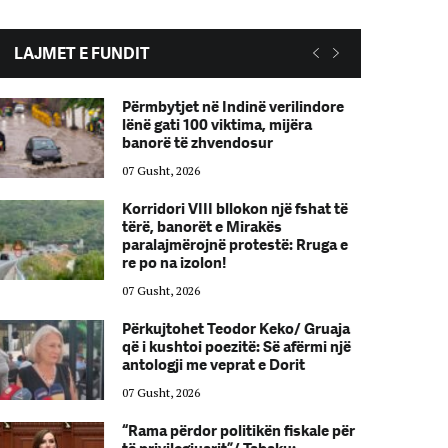
LAJMET E FUNDIT
Përmbytjet në Indinë verilindore
lënë gati 100 viktima, mijëra
banorë të zhvendosur
07 Gusht, 2026
Korridori VIII bllokon një fshat të
tërë, banorët e Mirakës
paralajmërojnë protestë: Rruga e
re po na izolon!
07 Gusht, 2026
Përkujtohet Teodor Keko/ Gruaja
që i kushtoi poezitë: Së afërmi një
antologji me veprat e Dorit
07 Gusht, 2026
“Rama përdor politikën fiskale për