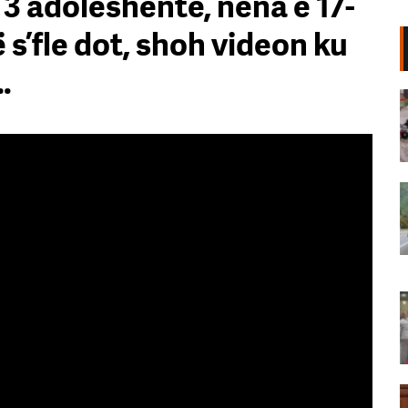
 3 adoleshente, nëna e 17-
 s’fle dot, shoh videon ku
…
Përmbytjet në Indinë verilindore
lënë gati 100 viktima, mijëra
banorë të zhvendosur
07 Gusht, 2026
Korridori VIII bllokon një fshat të
tërë, banorët e Mirakës
paralajmërojnë protestë: Rruga e
re po na izolon!
07 Gusht, 2026
Përkujtohet Teodor Keko/ Gruaja
që i kushtoi poezitë: Së afërmi një
antologji me veprat e Dorit
07 Gusht, 2026
“Rama përdor politikën fiskale për