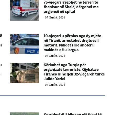
75-vjeçari rrëzohet në terren të
thepisur në Shalë, dërgohet me
urgjencë në spital
07 Gusht, 2026
në
10-vjeçari u përplas nga dy mjete
në Tiranë, arrestohet drejtuesi i
ër
motorit. Ndiqet i lirë shoferi i
makinës që u largua
07 Gusht, 2026
 u
Kërkohet nga Turqia për
organizatë terroriste, Gjykata e
ë
Tiranës lë në qeli 32-vjeçaren turke
Julide Yazici
07 Gusht, 2026
Korridori VIII bllokon një fshat të