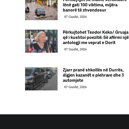
lënë gati 100 viktima, mijëra
banorë të zhvendosur
07 Gusht, 2026
Përkujtohet Teodor Keko/ Gruaja
që i kushtoi poezitë: Së afërmi një
antologji me veprat e Dorit
07 Gusht, 2026
Zjarr pranë shkollës në Durrës,
digjen kazanët e plehrave dhe 3
automjete
07 Gusht, 2026