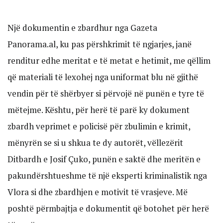
Një dokumentin e zbardhur nga Gazeta
Panorama.al, ku pas përshkrimit të ngjarjes, janë
renditur edhe meritat e të metat e hetimit, me qëllim
që materiali të lexohej nga uniformat blu në gjithë
vendin për të shërbyer si përvojë në punën e tyre të
mëtejme. Kështu, për herë të parë ky dokument
zbardh veprimet e policisë për zbulimin e krimit,
mënyrën se si u shkua te dy autorët, vëllezërit
Ditbardh e Josif Çuko, punën e saktë dhe meritën e
pakundërshtueshme të një eksperti kriminalistik nga
Vlora si dhe zbardhjen e motivit të vrasjeve. Më
poshtë përmbajtja e dokumentit që botohet për herë