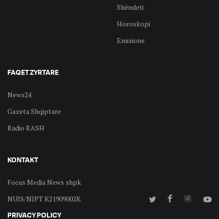
Shëndeti
Horoskopi
Emisione
FAQET ZYRTARE
News24
Gazeta Shqiptare
Radio RASH
KONTAKT
Focus Media News shpk
NUIS/NIPT K21909002K
PRIVACY POLICY