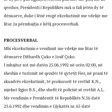
qershor, Presidenti i Republikës nuk u fali jetën dy të
dënuarve, duke i lënë rrugë ekzekutimit me vdekje me
litar. Ja përmbajtja e këtij procesverbali.
PROCESVERBAL
Mbi ekzekutimin e vendimit me vdekje me litar të
dënuarve Ditbardh Çuko e Josif Çuko.
I mbajtur sot më datën 25.06.1992 në orën 02:00, në
sheshin e turizmit në qendër të qytetit Fier, në prani të
skuadrës ekzekutimit, të prokurorit të rrethit K.N.,
mjekut ligjor B.S., dhe shefit të policisë së rrethit A.L.
Me vendimin e Presidentit të Republikës N.36 datë
23.6.1992 dhe vendimin e Gjykatës nr. 65 datë