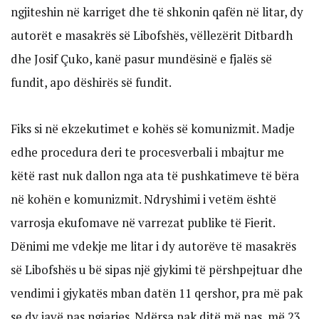
ngjiteshin në karriget dhe të shkonin qafën në litar, dy
autorët e masakrës së Libofshës, vëllezërit Ditbardh
dhe Josif Çuko, kanë pasur mundësinë e fjalës së
fundit, apo dëshirës së fundit.
Fiks si në ekzekutimet e kohës së komunizmit. Madje
edhe procedura deri te procesverbali i mbajtur me
këtë rast nuk dallon nga ata të pushkatimeve të bëra
në kohën e komunizmit. Ndryshimi i vetëm është
varrosja ekufomave në varrezat publike të Fierit.
Dënimi me vdekje me litar i dy autorëve të masakrës
së Libofshës u bë sipas një gjykimi të përshpejtuar dhe
vendimi i gjykatës mban datën 11 qershor, pra më pak
se dy javë pas ngjarjes. Ndërsa pak ditë më pas, më 23