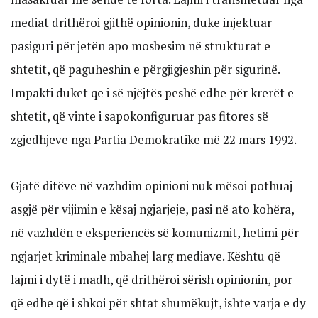
mediat drithëroi gjithë opinionin, duke injektuar
pasiguri për jetën apo mosbesim në strukturat e
shtetit, që paguheshin e përgjigjeshin për sigurinë.
Impakti duket qe i së njëjtës peshë edhe për krerët e
shtetit, që vinte i sapokonfiguruar pas fitores së
zgjedhjeve nga Partia Demokratike më 22 mars 1992.
Gjatë ditëve në vazhdim opinioni nuk mësoi pothuaj
asgjë për vijimin e kësaj ngjarjeje, pasi në ato kohëra,
në vazhdën e eksperiencës së komunizmit, hetimi për
ngjarjet kriminale mbahej larg mediave. Kështu që
lajmi i dytë i madh, që drithëroi sërish opinionin, por
që edhe që i shkoi për shtat shumëkujt, ishte varja e dy