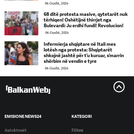
06 Gusht, 2026
68 ditë protesta masive, qytetarët nuk
tërhiqen! Oshëtijnë thirrjet nga
Bulevardi: Ju erdhi fundi! Revolucion!
06 Gusht, 2026
Infermierja shqiptare në Itali mes
lotësh nga protesta: Shqiptarët
shkojnë jashtë për t’u kuruar, s’marrin
shërbim në vendin e tyre
06 Gusht, 2026
EMISIONE NEWS24
KATEGORI
Autoktonët
Fillimi