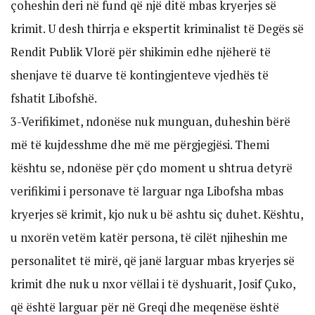
çoheshin deri në fund që një ditë mbas kryerjes së
krimit. U desh thirrja e ekspertit kriminalist të Degës së
Rendit Publik Vlorë për shikimin edhe njëherë të
shenjave të duarve të kontingjenteve vjedhës të
fshatit Libofshë.
3-Verifikimet, ndonëse nuk munguan, duheshin bërë
më të kujdesshme dhe më me përgjegjësi. Themi
kështu se, ndonëse për çdo moment u shtrua detyrë
verifikimi i personave të larguar nga Libofsha mbas
kryerjes së krimit, kjo nuk u bë ashtu siç duhet. Kështu,
u nxorën vetëm katër persona, të cilët njiheshin me
personalitet të mirë, që janë larguar mbas kryerjes së
krimit dhe nuk u nxor vëllai i të dyshuarit, Josif Çuko,
që është larguar për në Greqi dhe meqenëse është