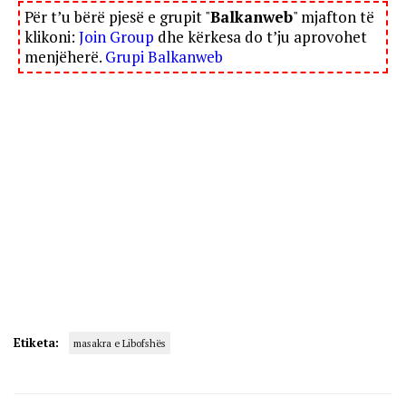
Për t’u bërë pjesë e grupit "
Balkanweb
" mjafton të
klikoni:
Join Group
dhe kërkesa do t’ju aprovohet
menjëherë.
Grupi Balkanweb
Etiketa:
masakra e Libofshës