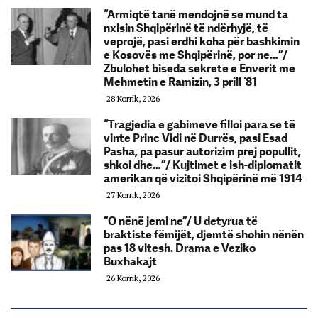
“Armiqtë tanë mendojnë se mund ta
nxisin Shqipërinë të ndërhyjë, të
veprojë, pasi erdhi koha për bashkimin
e Kosovës me Shqipërinë, por ne…”/
Zbulohet biseda sekrete e Enverit me
Mehmetin e Ramizin, 3 prill ‘81
28 Korrik, 2026
“Tragjedia e gabimeve filloi para se të
vinte Princ Vidi në Durrës, pasi Esad
Pasha, pa pasur autorizim prej popullit,
shkoi dhe…”/ Kujtimet e ish-diplomatit
amerikan që vizitoi Shqipërinë më 1914
27 Korrik, 2026
“O nënë jemi ne”/ U detyrua të
braktiste fëmijët, djemtë shohin nënën
pas 18 vitesh. Drama e Veziko
Buxhakajt
26 Korrik, 2026