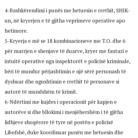
4-Bashkërendimi i punës me hetuesin e rrethit, SHIK-
un, në kryerjen e të gjitha veprimeve operative apo
hetimore.
5-Kryerja e më se 18 kombinacioneve me T.O. dhe 6
për marrjen e shenjave të duarve, kryer me fantazi e
intuitë operative nga inspektorët e policisë kriminale,
bëri të mundur përjashtimin e një sërë personash të
dyshuar dhe ngushtimin e rrethit të personave si
autorë të mundshëm të krimit.
6-Ndërtimi me kujdes i operacionit për kapjen e
autorëve si dhe bllokimi i menjëhershëm i të gjitha
lidhjeve shoqërore të tyre në postën e policisë
Libofshë, duke koordinuar punën me hetuesin dhe