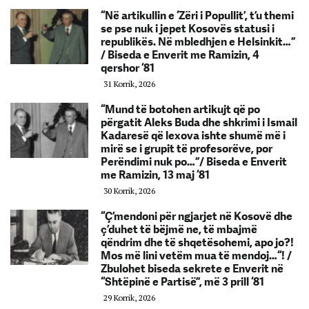
“Në artikullin e ‘Zëri i Popullit’, t’u themi
se pse nuk i jepet Kosovës statusi i
republikës. Në mbledhjen e Helsinkit…”
/ Biseda e Enverit me Ramizin, 4
qershor ‘81
31 Korrik, 2026
“Mund të botohen artikujt që po
përgatit Aleks Buda dhe shkrimi i Ismail
Kadaresë që lexova ishte shumë më i
mirë se i grupit të profesorëve, por
Perëndimi nuk po…”/ Biseda e Enverit
me Ramizin, 13 maj ‘81
30 Korrik, 2026
“Ç’mendoni për ngjarjet në Kosovë dhe
ç’duhet të bëjmë ne, të mbajmë
qëndrim dhe të shqetësohemi, apo jo?!
Mos më lini vetëm mua të mendoj…“! /
Zbulohet biseda sekrete e Enverit në
“Shtëpinë e Partisë”, më 3 prill ‘81
29 Korrik, 2026