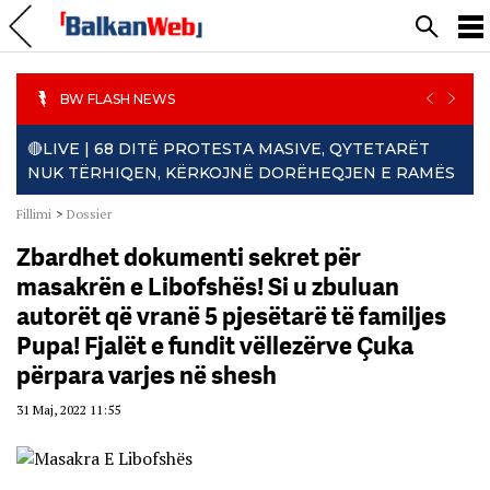
PREVIO
NEXT
BW FLASH NEWS
🔴LIVE | 68 DITË PROTESTA MASIVE, QYTETARËT
NUK TËRHIQEN, KËRKOJNË DORËHEQJEN E RAMËS
Fillimi
>
Dossier
Zbardhet dokumenti sekret për
masakrën e Libofshës! Si u zbuluan
autorët që vranë 5 pjesëtarë të familjes
Pupa! Fjalët e fundit vëllezërve Çuka
përpara varjes në shesh
31 Maj, 2022 11:55