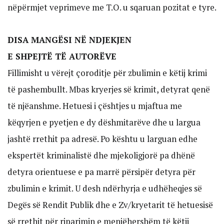
nëpërmjet veprimeve me T.O. u sqaruan pozitat e tyre.
DISA MANGËSI NË NDJEKJEN
E SHPEJTË TË AUTORËVE
Fillimisht u vërejt çoroditje për zbulimin e këtij krimi
të pashembullt. Mbas kryerjes së krimit, detyrat qenë
të njëanshme. Hetuesi i çështjes u mjaftua me
këqyrjen e pyetjen e dy dëshmitarëve dhe u largua
jashtë rrethit pa adresë. Po kështu u larguan edhe
ekspertët kriminalistë dhe mjekoligjorë pa dhënë
detyra orientuese e pa marrë përsipër detyra për
zbulimin e krimit. U desh ndërhyrja e udhëheqjes së
Degës së Rendit Publik dhe e Zv/kryetarit të hetuesisë
së rrethit për riparimin e menjëhershëm të këtij