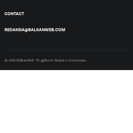
CONTACT
REDAKSIA@BALKANWEB.COM
© 2026 BalkanWeb. Të gjitha të drejtat e rezervuara.
©