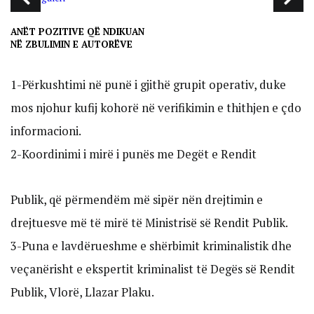
ANËT POZITIVE QË NDIKUAN
NË ZBULIMIN E AUTORËVE
1-Përkushtimi në punë i gjithë grupit operativ, duke
mos njohur kufij kohorë në verifikimin e thithjen e çdo
informacioni.
2-Koordinimi i mirë i punës me Degët e Rendit
Publik, që përmendëm më sipër nën drejtimin e
drejtuesve më të mirë të Ministrisë së Rendit Publik.
3-Puna e lavdërueshme e shërbimit kriminalistik dhe
veçanërisht e ekspertit kriminalist të Degës së Rendit
Publik, Vlorë, Llazar Plaku.