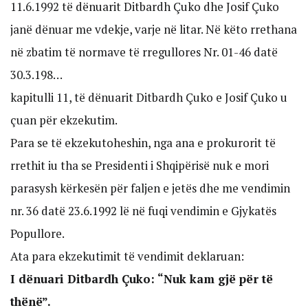
11.6.1992 të dënuarit Ditbardh Çuko dhe Josif Çuko
janë dënuar me vdekje, varje në litar. Në këto rrethana
në zbatim të normave të rregullores Nr. 01-46 datë
30.3.198…
kapitulli 11, të dënuarit Ditbardh Çuko e Josif Çuko u
çuan për ekzekutim.
Para se të ekzekutoheshin, nga ana e prokurorit të
rrethit iu tha se Presidenti i Shqipërisë nuk e mori
parasysh kërkesën për faljen e jetës dhe me vendimin
nr. 36 datë 23.6.1992 lë në fuqi vendimin e Gjykatës
Popullore.
Ata para ekzekutimit të vendimit deklaruan:
I dënuari Ditbardh Çuko: “Nuk kam gjë për të
thënë”.