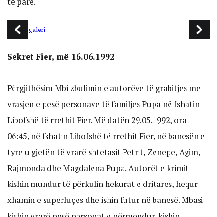
të parë.
Sekret Fier, më 16.06.1992
Përgjithësim Mbi zbulimin e autorëve të grabitjes me
vrasjen e pesë personave të familjes Pupa në fshatin
Libofshë të rrethit Fier. Më datën 29.05.1992, ora
06:45, në fshatin Libofshë të rrethit Fier, në banesën e
tyre u gjetën të vrarë shtetasit Petrit, Zenepe, Agim,
Rajmonda dhe Magdalena Pupa. Autorët e krimit
kishin mundur të përkulin hekurat e dritares, hequr
xhamin e superluçes dhe ishin futur në banesë. Mbasi
kishin vrarë pesë personat e përmendur, kishin