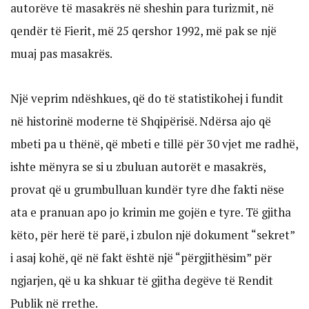
autorëve të masakrës në sheshin para turizmit, në
qendër të Fierit, më 25 qershor 1992, më pak se një
muaj pas masakrës.
Një veprim ndëshkues, që do të statistikohej i fundit
në historinë moderne të Shqipërisë. Ndërsa ajo që
mbeti pa u thënë, që mbeti e tillë për 30 vjet me radhë,
ishte mënyra se si u zbuluan autorët e masakrës,
provat që u grumbulluan kundër tyre dhe fakti nëse
ata e pranuan apo jo krimin me gojën e tyre. Të gjitha
këto, për herë të parë, i zbulon një dokument “sekret”
i asaj kohë, që në fakt është një “përgjithësim” për
ngjarjen, që u ka shkuar të gjitha degëve të Rendit
Publik në rrethe.