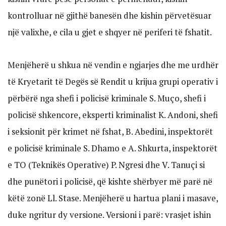
kontrolluar në gjithë banesën dhe kishin përvetësuar
një valixhe, e cila u gjet e shqyer në periferi të fshatit.
Menjëherë u shkua në vendin e ngjarjes dhe me urdhër
të Kryetarit të Degës së Rendit u krijua grupi operativ i
përbërë nga shefi i policisë kriminale S. Muço, shefi i
policisë shkencore, eksperti kriminalist K. Andoni, shefi
i seksionit për krimet në fshat, B. Abedini, inspektorët
e policisë kriminale S. Dhamo e A. Shkurta, inspektorët
e TO (Teknikës Operative) P. Ngresi dhe V. Tanuçi si
dhe punëtori i policisë, që kishte shërbyer më parë në
këtë zonë Ll. Stase. Menjëherë u hartua plani i masave,
duke ngritur dy versione. Versioni i parë: vrasjet ishin