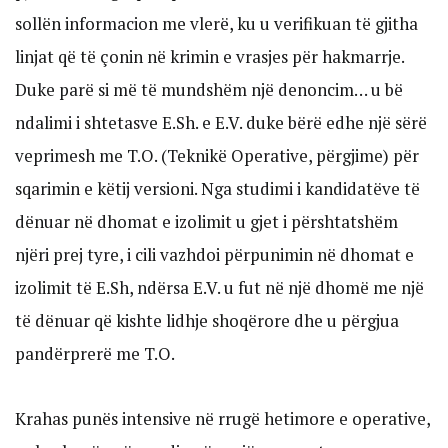
sollën informacion me vlerë, ku u verifikuan të gjitha
linjat që të çonin në krimin e vrasjes për hakmarrje.
Duke parë si më të mundshëm një denoncim… u bë
ndalimi i shtetasve E.Sh. e E.V. duke bërë edhe një sërë
veprimesh me T.O. (Teknikë Operative, përgjime) për
sqarimin e këtij versioni. Nga studimi i kandidatëve të
dënuar në dhomat e izolimit u gjet i përshtatshëm
njëri prej tyre, i cili vazhdoi përpunimin në dhomat e
izolimit të E.Sh, ndërsa E.V. u fut në një dhomë me një
të dënuar që kishte lidhje shoqërore dhe u përgjua
pandërprerë me T.O.
Krahas punës intensive në rrugë hetimore e operative,