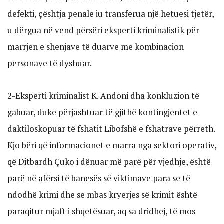
defekti, çështja penale iu transferua një hetuesi tjetër,
u dërgua në vend përsëri eksperti kriminalistik për
marrjen e shenjave të duarve me kombinacion
personave të dyshuar.
2-Eksperti kriminalist K. Andoni dha konkluzion të
gabuar, duke përjashtuar të gjithë kontingjentet e
daktiloskopuar të fshatit Libofshë e fshatrave përreth.
Kjo bëri që informacionet e marra nga sektori operativ,
që Ditbardh Çuko i dënuar më parë për vjedhje, është
parë në afërsi të banesës së viktimave para se të
ndodhë krimi dhe se mbas kryerjes së krimit është
paraqitur mjaft i shqetësuar, aq sa dridhej, të mos