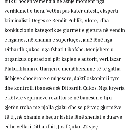
nuk u hoqën vëmendja në asnjë moment nga
verifikimet e tjera. Vetëm pas katër ditësh, eksperti
kriminalist i Degës së Rendit Publik, Vlorë, dha
konkluzionin kategorik se gjurmët e gjetura në vendin
e ngjarjes, në xhamin e superluçes, janë lënë nga
Ditbardh Çukos, nga fshati Libofshë. Menjëherë u
organizua operacioni për kapjen e autorit, verLlazar
Plaku,ifikimin e thirrjen e menjëhershme të të gjitha
lidhjeve shoqërore e miqësore, daktiloskopimi i tyre
dhe kontrolli i banesës së Ditbardh Çukos. Nga kryerja
e këtyre veprimeve rezultoi se në banesën e tij u
gjetën rroba me njolla gjaku dhe se përveç gjurmëve
të tij, në xhamin e hequr kishte lënë shenjat e duarve
edhe vëllai i Ditbardhit, Josif Çuko, 22 vjeç.