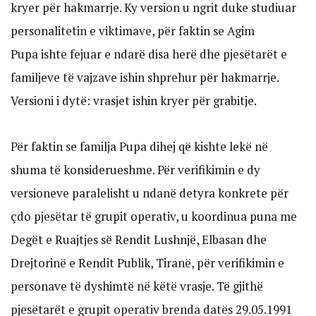
kryer për hakmarrje. Ky version u ngrit duke studiuar
personalitetin e viktimave, për faktin se Agim
Pupa ishte fejuar e ndarë disa herë dhe pjesëtarët e
familjeve të vajzave ishin shprehur për hakmarrje.
Versioni i dytë: vrasjet ishin kryer për grabitje.
Për faktin se familja Pupa dihej që kishte lekë në
shuma të konsiderueshme. Për verifikimin e dy
versioneve paralelisht u ndanë detyra konkrete për
çdo pjesëtar të grupit operativ, u koordinua puna me
Degët e Ruajtjes së Rendit Lushnjë, Elbasan dhe
Drejtorinë e Rendit Publik, Tiranë, për verifikimin e
personave të dyshimtë në këtë vrasje. Të gjithë
pjesëtarët e grupit operativ brenda datës 29.05.1991