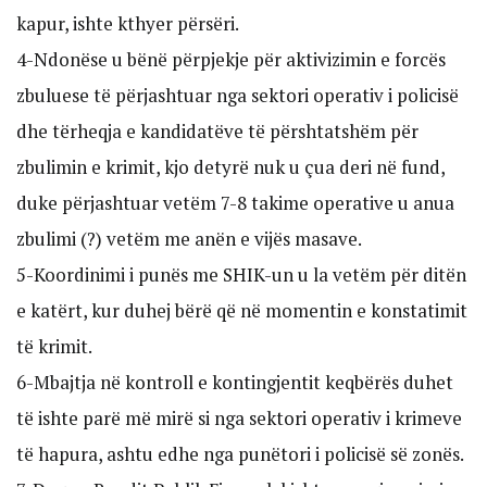
kapur, ishte kthyer përsëri.
4-Ndonëse u bënë përpjekje për aktivizimin e forcës
zbuluese të përjashtuar nga sektori operativ i policisë
dhe tërheqja e kandidatëve të përshtatshëm për
zbulimin e krimit, kjo detyrë nuk u çua deri në fund,
duke përjashtuar vetëm 7-8 takime operative u anua
zbulimi (?) vetëm me anën e vijës masave.
5-Koordinimi i punës me SHIK-un u la vetëm për ditën
e katërt, kur duhej bërë që në momentin e konstatimit
të krimit.
6-Mbajtja në kontroll e kontingjentit keqbërës duhet
të ishte parë më mirë si nga sektori operativ i krimeve
të hapura, ashtu edhe nga punëtori i policisë së zonës.