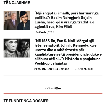
TË NGJASHME
“Një shqiptar i madh, por i harruar nga
politika“/ Besim Ndregjoni: Sejdin
Lusha, heroi që u vra nga tradhtia e
agjentit rus, Kim Filbi!
04 Gusht, 2026
“Në 1958-ën, Fan S. Noli i dërgoi një
letër senatorit John F. Kennedy, ku e
uronte dhe e mbështeste për
kandidaturën e tij presidenciale, duke e
cilësuar atë si…”/ Historia e panjohur e
Peshkopit shqiptar
Prof. Dr. Fejzulla Berisha
|
01 Gusht, 2026
loading...
TË FUNDIT NGA DOSSIER