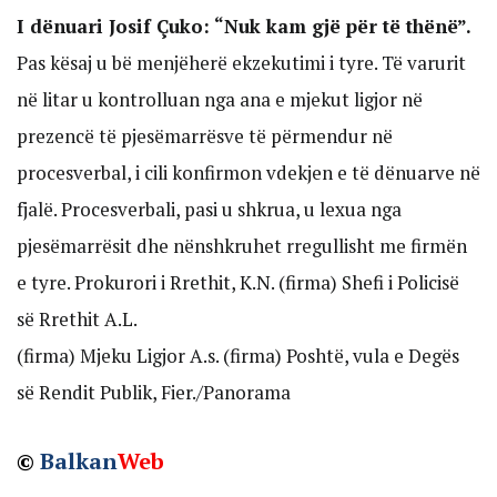
I dënuari Josif Çuko: “Nuk kam gjë për të thënë”.
Pas kësaj u bë menjëherë ekzekutimi i tyre. Të varurit
në litar u kontrolluan nga ana e mjekut ligjor në
prezencë të pjesëmarrësve të përmendur në
procesverbal, i cili konfirmon vdekjen e të dënuarve në
fjalë. Procesverbali, pasi u shkrua, u lexua nga
pjesëmarrësit dhe nënshkruhet rregullisht me firmën
e tyre. Prokurori i Rrethit, K.N. (firma) Shefi i Policisë
së Rrethit A.L.
(firma) Mjeku Ligjor A.s. (firma) Poshtë, vula e Degës
së Rendit Publik, Fier./Panorama
©
Balkan
Web