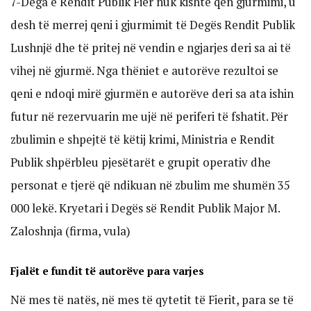
7-Dega e Rendit Publik Fier nuk kishte qen gjurmimi, u
desh të merrej qeni i gjurmimit të Degës Rendit Publik
Lushnjë dhe të pritej në vendin e ngjarjes deri sa ai të
vihej në gjurmë. Nga thëniet e autorëve rezultoi se
qeni e ndoqi mirë gjurmën e autorëve deri sa ata ishin
futur në rezervuarin me ujë në periferi të fshatit. Për
zbulimin e shpejtë të këtij krimi, Ministria e Rendit
Publik shpërbleu pjesëtarët e grupit operativ dhe
personat e tjerë që ndikuan në zbulim me shumën 35
000 lekë. Kryetari i Degës së Rendit Publik Major M.
Zaloshnja (firma, vula)
Fjalët e fundit të autorëve para varjes
Në mes të natës, në mes të qytetit të Fierit, para se të