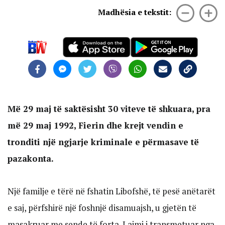
Madhësia e tekstit:
Më 29 maj të saktësisht 30 viteve të shkuara, pra
më 29 maj 1992, Fierin dhe krejt vendin e
tronditi një ngjarje kriminale e përmasave të
pazakonta.
Një familje e tërë në fshatin Libofshë, të pesë anëtarët
e saj, përfshirë një foshnjë disamuajsh, u gjetën të
masakruar me sende të forta. Lajmi i transmetuar nga