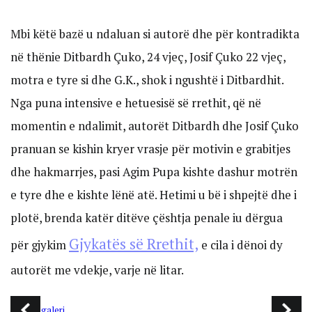
Mbi këtë bazë u ndaluan si autorë dhe për kontradikta
në thënie Ditbardh Çuko, 24 vjeç, Josif Çuko 22 vjeç,
motra e tyre si dhe G.K., shok i ngushtë i Ditbardhit.
Nga puna intensive e hetuesisë së rrethit, që në
momentin e ndalimit, autorët Ditbardh dhe Josif Çuko
pranuan se kishin kryer vrasje për motivin e grabitjes
dhe hakmarrjes, pasi Agim Pupa kishte dashur motrën
e tyre dhe e kishte lënë atë. Hetimi u bë i shpejtë dhe i
plotë, brenda katër ditëve çështja penale iu dërgua
Gjykatës së Rrethit,
për gjykim
e cila i dënoi dy
autorët me vdekje, varje në litar.