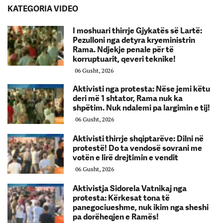
KATEGORIA VIDEO
I moshuari thirrje Gjykatës së Lartë:
Pezulloni nga detyra kryeministrin
Rama. Ndjekje penale për të
korruptuarit, qeveri teknike!
06 Gusht, 2026
Aktivisti nga protesta: Nëse jemi këtu
deri më 1 shtator, Rama nuk ka
shpëtim. Nuk ndalemi pa largimin e tij!
06 Gusht, 2026
Aktivisti thirrje shqiptarëve: Dilni në
protestë! Do ta vendosë sovrani me
votën e lirë drejtimin e vendit
06 Gusht, 2026
Aktivistja Sidorela Vatnikaj nga
protesta: Kërkesat tona të
panegociueshme, nuk ikim nga sheshi
pa dorëheqjen e Ramës!