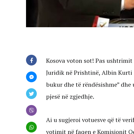
Kosova voton sot! Pas ushtrimit 
Juridik në Prishtinë, Albin Kurti 
bukur dhe të rëndësishme” dhe u 
pjesë në zgjedhje.
Ai u sugjeroi votuesve që të ver
votimit në faqen e Komisionit Q