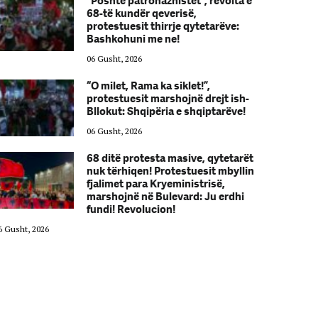
“Poshtë patronazhistët”, revolta e
68-të kundër qeverisë,
protestuesit thirrje qytetarëve:
Bashkohuni me ne!
06 Gusht, 2026
“O milet, Rama ka siklet!”,
protestuesit marshojnë drejt ish-
Bllokut: Shqipëria e shqiptarëve!
06 Gusht, 2026
68 ditë protesta masive, qytetarët
nuk tërhiqen! Protestuesit mbyllin
fjalimet para Kryeministrisë,
marshojnë në Bulevard: Ju erdhi
fundi! Revolucion!
6 Gusht, 2026
06 Gusht, 2026