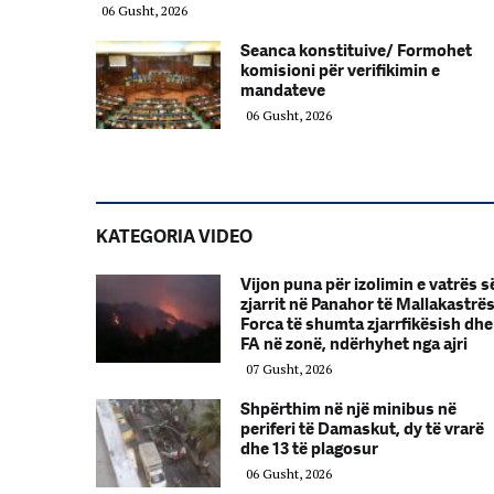
06 Gusht, 2026
Seanca konstituive/ Formohet
komisioni për verifikimin e
mandateve
06 Gusht, 2026
KATEGORIA VIDEO
Vijon puna për izolimin e vatrës s
zjarrit në Panahor të Mallakastrë
Forca të shumta zjarrfikësish dhe
FA në zonë, ndërhyhet nga ajri
07 Gusht, 2026
Shpërthim në një minibus në
periferi të Damaskut, dy të vrarë
dhe 13 të plagosur
06 Gusht, 2026