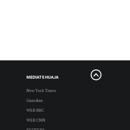
MEDIAT E HUAJA
New York Times
Guardian
WEB BBC
WEB CNN
REUTERS