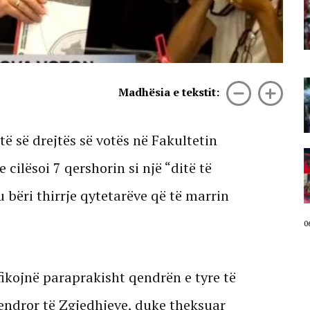
“Poshtë patronazhistët”, revolta e
68-të kundër qeverisë,
protestuesit thirrje qytetarëve:
Bashkohuni me ne!
06 Gusht, 2026
“O milet, Rama ka siklet!”,
Madhësia e tekstit:
protestuesit marshojnë drejt ish-
Bllokut: Shqipëria e shqiptarëve!
06 Gusht, 2026
të së drejtës së votës në Fakultetin
68 ditë protesta masive, qytetarët
e cilësoi 7 qershorin si një “ditë të
nuk tërhiqen! Protestuesit mbyllin
fjalimet para Kryeministrisë,
marshojnë në Bulevard: Ju erdhi
bëri thirrje qytetarëve që të marrin
fundi! Revolucion!
06 Gusht, 2026
0
ifikojnë paraprakisht qendrën e tyre të
endror të Zgjedhjeve, duke theksuar