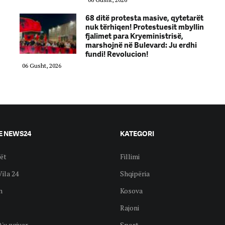
68 ditë protesta masive, qytetarët
nuk tërhiqen! Protestuesit mbyllin
fjalimet para Kryeministrisë,
marshojnë në Bulevard: Ju erdhi
fundi! Revolucion!
06 Gusht, 2026
E NEWS24
KATEGORI
ët
Fillimi
Vila 24
Shqipëria
n
Kosova
Rajoni
t'u zgjuar
Sport