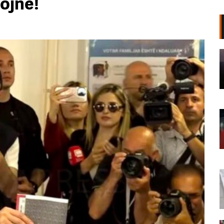
ojnë!
Vijon puna për izolimin e vatrës së
zjarrit në Panahor të Mallakastrës/
Forca të shumta zjarrfikësish dhe
FA në zonë, ndërhyhet nga ajri
07 Gusht, 2026
Zjarr i fuqishëm në një banesë
dykatëshe në Fier/ Dëme të mëdha
materiale, nuk ka persona të
lënduar
07 Gusht, 2026
Shpërthim në një minibus në
periferi të Damaskut, dy të vrarë
dhe 13 të plagosur
06 Gusht, 2026