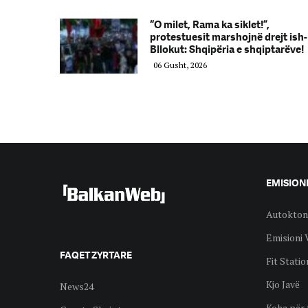
“O milet, Rama ka siklet!”,
protestuesit marshojnë drejt ish-
Bllokut: Shqipëria e shqiptarëve!
06 Gusht, 2026
EMISION
Autokton
Emisioni 
FAQET ZYRTARE
Fit Statio
Kjo Javë
News24
Koha për 