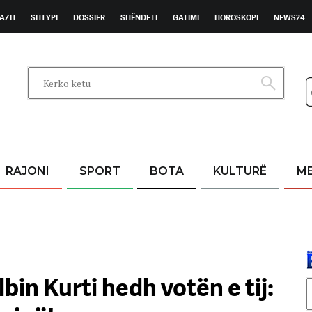
AZH
SHTYPI
DOSSIER
SHËNDETI
GATIMI
HOROSKOPI
NEWS24
RAJONI
SPORT
BOTA
KULTURË
M
bin Kurti hedh votën e tij: