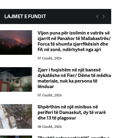
LAJMET E FUNDIT
Vijon puna për izolimin e vatrës së
zjarrit në Panahor të Mallakastrës/
Forca të shumta zjarrfikësish dhe
FA në zonë, ndërhyhet nga ajri
07 Gusht, 2026
Zjarr i fuqishëm në një banesë
dykatëshe në Fier/ Dëme të mëdha
materiale, nuk ka persona të
lënduar
07 Gusht, 2026
Shpërthim në një minibus në
periferi të Damaskut, dy të vrarë
dhe 13 të plagosur
06 Gusht, 2026