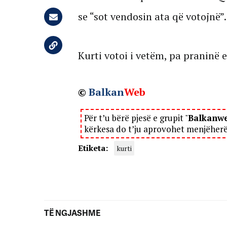
se “sot vendosin ata që votojnë”.
Kurti votoi i vetëm, pa praninë e
©
Balkan
Web
Për t’u bërë pjesë e grupit "
Balkanw
kërkesa do t’ju aprovohet menjëher
Etiketa:
kurti
TË NGJASHME