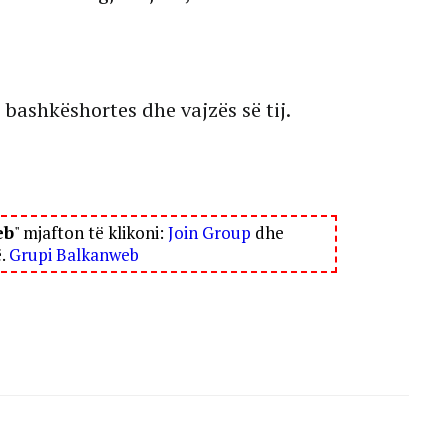
 bashkëshortes dhe vajzës së tij.
eb
" mjafton të klikoni:
Join Group
dhe
ë.
Grupi Balkanweb