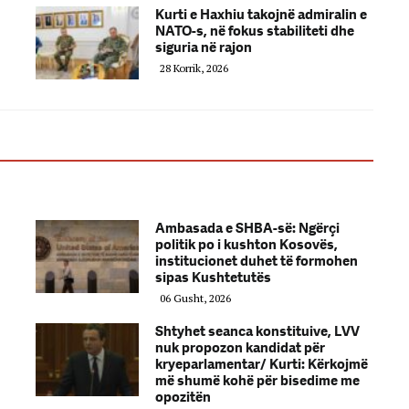
n
Kurti e Haxhiu takojnë admiralin e
NATO-s, në fokus stabiliteti dhe
siguria në rajon
28 Korrik, 2026
Ambasada e SHBA-së: Ngërçi
politik po i kushton Kosovës,
institucionet duhet të formohen
sipas Kushtetutës
06 Gusht, 2026
Shtyhet seanca konstituive, LVV
nuk propozon kandidat për
kryeparlamentar/ Kurti: Kërkojmë
më shumë kohë për bisedime me
opozitën