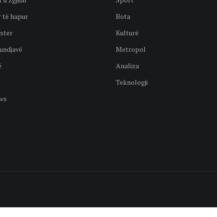
 të hapur
Bota
ster
Kulturë
undjavë
Metropol
ë
Analiza
Teknologji
ws