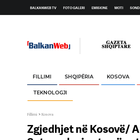
BALKANWEB TV
FOTO GALERI
EMISIONE
MOTI
SOND
FILLIMI
SHQIPËRIA
KOSOVA
TEKNOLOGJI
Fillimi
>
Kosova
Zgjedhjet në Kosovë/ Al