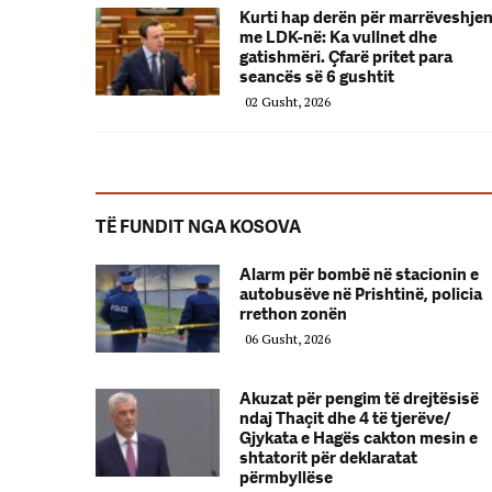
Kurti hap derën për marrëveshje
me LDK-në: Ka vullnet dhe
gatishmëri. Çfarë pritet para
seancës së 6 gushtit
02 Gusht, 2026
TË FUNDIT NGA KOSOVA
Alarm për bombë në stacionin e
autobusëve në Prishtinë, policia
rrethon zonën
06 Gusht, 2026
Akuzat për pengim të drejtësisë
ndaj Thaçit dhe 4 të tjerëve/
Gjykata e Hagës cakton mesin e
shtatorit për deklaratat
përmbyllëse