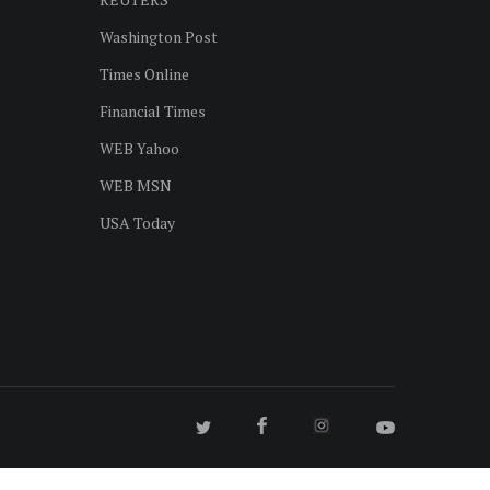
Washington Post
Times Online
Financial Times
WEB Yahoo
WEB MSN
USA Today