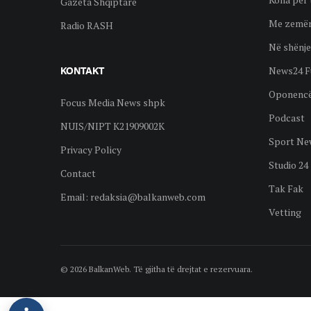
Gazeta Shqiptare
Me zemër
Radio RASH
Në shënje
News24 F
KONTAKT
Oponenc
Focus Media News shpk
Podcast
NUIS/NIPT K21909002K
Sport Ne
Privacy Policy
Studio 24
Contact
Tak Fak
Email:
redaksia@balkanweb.com
Vetting
© 2026 BalkanWeb. Të gjitha të drejtat e rezervuara.