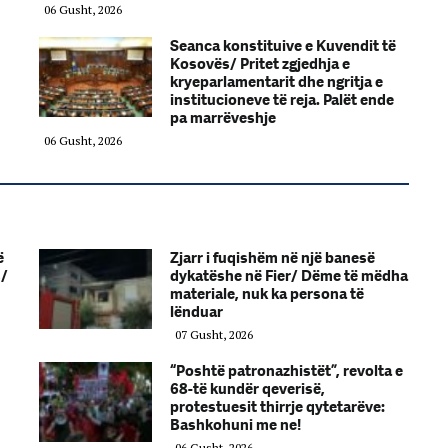
06 Gusht, 2026
Seanca konstituive e Kuvendit të
Kosovës/ Pritet zgjedhja e
kryeparlamentarit dhe ngritja e
institucioneve të reja. Palët ende
pa marrëveshje
06 Gusht, 2026
ë
Zjarr i fuqishëm në një banesë
s/
dykatëshe në Fier/ Dëme të mëdha
materiale, nuk ka persona të
lënduar
07 Gusht, 2026
“Poshtë patronazhistët”, revolta e
68-të kundër qeverisë,
protestuesit thirrje qytetarëve:
Bashkohuni me ne!
06 Gusht, 2026