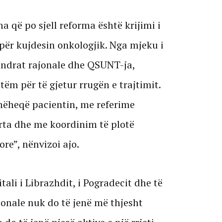
 që po sjell reforma është krijimi i
 për kujdesin onkologjik. Nga mjeku i
e qendrat rajonale dhe QSUNT-ja,
ëm për të gjetur rrugën e trajtimit.
dhëheqë pacientin, me referime
arta dhe me koordinim të plotë
re”, nënvizoi ajo.
tali i Librazhdit, i Pogradecit dhe të
jonale nuk do të jenë më thjesht