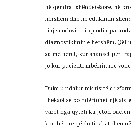
në qendrat shëndetësore, në pro
hershëm dhe në edukimin shëndet
rinj vendosin në qendër paranda
diagnostikimin e hershëm. Qëlli
sa më herët, kur shanset për tra
jo kur pacienti mbërrin me vones
Duke u ndalur tek risitë e reform
theksoi se po ndërtohet një sist
varet nga qyteti ku jeton pacien
kombëtare që do të zbatohen në 