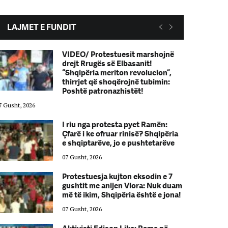
LAJMET E FUNDIT
VIDEO/ Protestuesit marshojnë
drejt Rrugës së Elbasanit!
“Shqipëria meriton revolucion”,
thirrjet që shoqërojnë tubimin:
Poshtë patronazhistët!
7 Gusht, 2026
07 Gusht, 2026
I riu nga protesta pyet Ramën:
Çfarë i ke ofruar rinisë? Shqipëria
e shqiptarëve, jo e pushtetarëve
07 Gusht, 2026
Protestuesja kujton eksodin e 7
gushtit me anijen Vlora: Nuk duam
më të ikim, Shqipëria është e jona!
07 Gusht, 2026