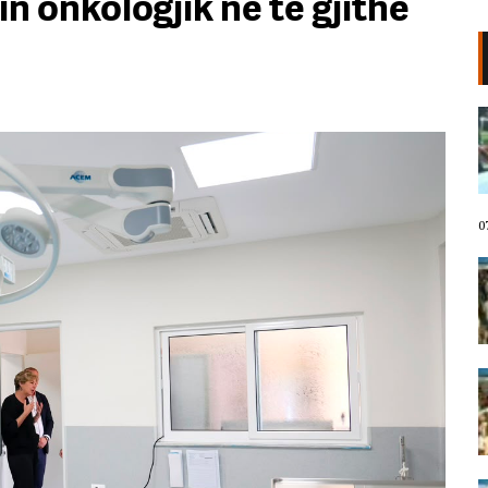
n onkologjik në të gjithë
VIDEO/ Protestuesit marshojnë
drejt Rrugës së Elbasanit!
“Shqipëria meriton revolucion”,
thirrjet që shoqërojnë tubimin:
Poshtë patronazhistët!
07 Gusht, 2026
0
I riu nga protesta pyet Ramën:
Çfarë i ke ofruar rinisë? Shqipëria
e shqiptarëve, jo e pushtetarëve
07 Gusht, 2026
Protestuesja kujton eksodin e 7
gushtit me anijen Vlora: Nuk duam
më të ikim, Shqipëria është e jona!
07 Gusht, 2026