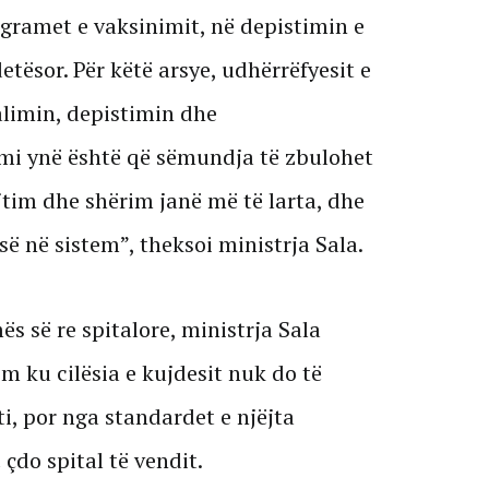
gramet e vaksinimit, në depistimin e
ësor. Për këtë arsye, udhërrëfyesit e
limin, depistimin dhe
mi ynë është që sëmundja të zbulohet
jtim dhe shërim janë më të larta, dhe
ë në sistem”, theksoi ministrja Sala.
ës së re spitalore, ministrja Sala
em ku cilësia e kujdesit nuk do të
ti, por nga standardet e njëjta
çdo spital të vendit.