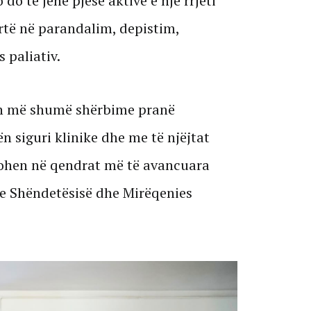
 do të jenë pjesë aktive e një rrjeti
rtë në parandalim, depistim,
 paliativ.
in më shumë shërbime pranë
n siguri klinike dhe me të njëjtat
kohen në qendrat më të avancuara
 e Shëndetësisë dhe Mirëqenies