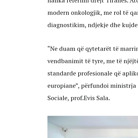
hallka referimi drejt Tiranës. Ato
modern onkologjik, me rol të qa
diagnostikim, ndjekje dhe kujdes
“Ne duam që qytetarët të marr
vendbanimit të tyre, me të njëjtë
standarde profesionale që apli
europiane”, përfundoi ministrja
Sociale, prof.Evis Sala.