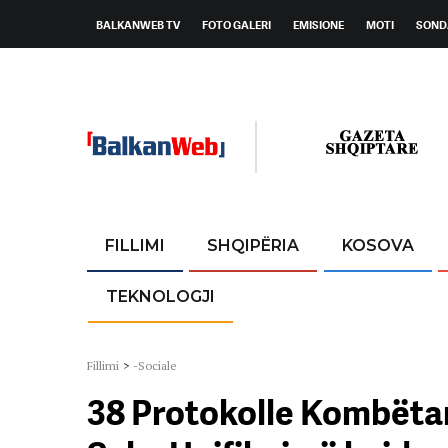
BALKANWEB TV
FOTO GALERI
EMISIONE
MOTI
SOND
FILLIMI
SHQIPËRIA
KOSOVA
TEKNOLOGJI
Fillimi
>
-Sociale
38 Protokolle Kombëtar