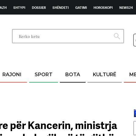
AZH
SHTYPI
DOSSIER
SHËNDETI
GATIMI
HOROSKOPI
NEWS24
RAJONI
SPORT
BOTA
KULTURË
M
e për Kancerin, ministrja