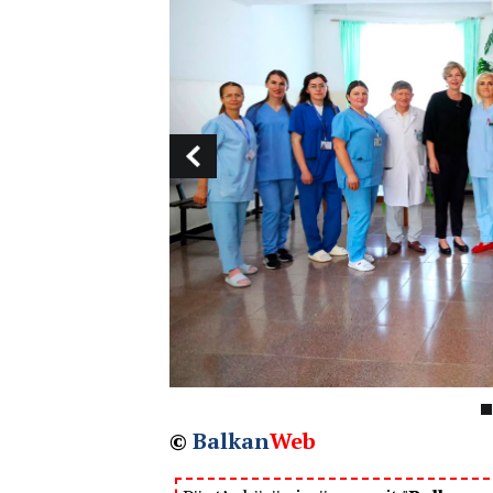
©
Balkan
Web