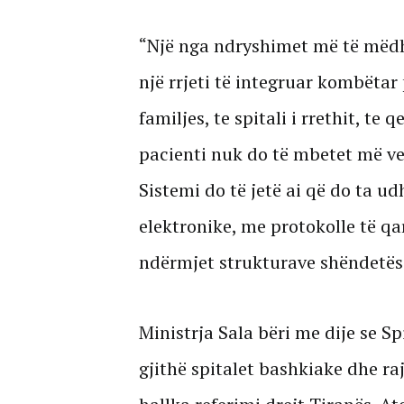
“Një nga ndryshimet më të mëdha
një rrjeti të integruar kombëtar
familjes, te spitali i rrethit, t
pacienti nuk do të mbetet më vet
Sistemi do të jetë ai që do ta u
elektronike, me protokolle të q
ndërmjet strukturave shëndetëso
Ministrja Sala bëri me dije se Spi
gjithë spitalet bashkiake dhe ra