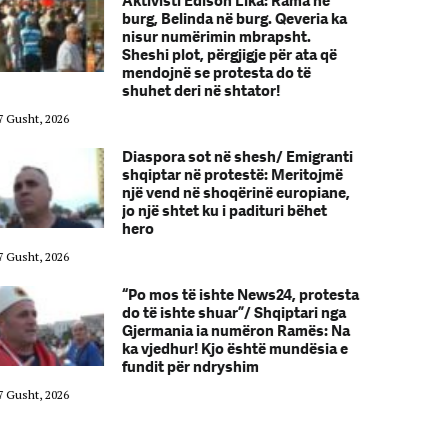
Aktivisti Edison Lika: Rama në
burg, Belinda në burg. Qeveria ka
nisur numërimin mbrapsht.
Sheshi plot, përgjigje për ata që
mendojnë se protesta do të
shuhet deri në shtator!
7 Gusht, 2026
07 Gusht, 2026
Diaspora sot në shesh/ Emigranti
shqiptar në protestë: Meritojmë
një vend në shoqërinë europiane,
jo një shtet ku i padituri bëhet
hero
7 Gusht, 2026
07 Gusht, 2026
“Po mos të ishte News24, protesta
do të ishte shuar”/ Shqiptari nga
Gjermania ia numëron Ramës: Na
ka vjedhur! Kjo është mundësia e
fundit për ndryshim
7 Gusht, 2026
07 Gusht, 2026