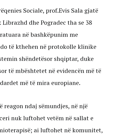
ëqenies Sociale, prof.Evis Sala gjatë
k Librazhd dhe Pogradec tha se 38
miratuara në bashkëpunim me
do të kthehen në protokolle klinike
istemin shëndetësor shqiptar, duke
or të mbështetet në evidencën më të
dardet më të mira europiane.
ë reagon ndaj sëmundjes, në një
eri nuk luftohet vetëm në sallat e
mioterapisë; ai luftohet në komunitet,