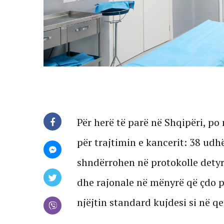
Për herë të parë në Shqipëri, po
për trajtimin e kancerit: 38 udh
shndërrohen në protokolle detyru
dhe rajonale në mënyrë që çdo p
njëjtin standard kujdesi si në q